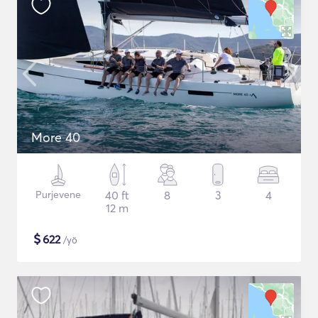
More 40
Purjevene
40 ft
8
3
4
12 m
$
622
/yö