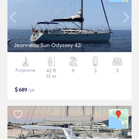
Jeanneau Sun Odyssey 42i
Purjevene
42 ft
9
3
3
13 m
$
689
/yö