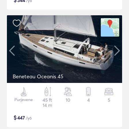
$
344
/yö
Beneteau Oceanis 45
Purjevene
45 ft
10
4
5
14 m
$
447
/yö