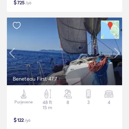
$
725
/yö
Beneteau First 47.7
Purjevene
48 ft
8
3
4
15 m
$
122
/yö