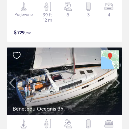
Purjevene
39 ft
8
3
4
12 m
$
729
/yö
Beneteau Oceanis 35