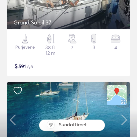
Grand Soleil 37
Purjevene
38 ft
7
3
4
12 m
$
591
/yö
Suodattimet