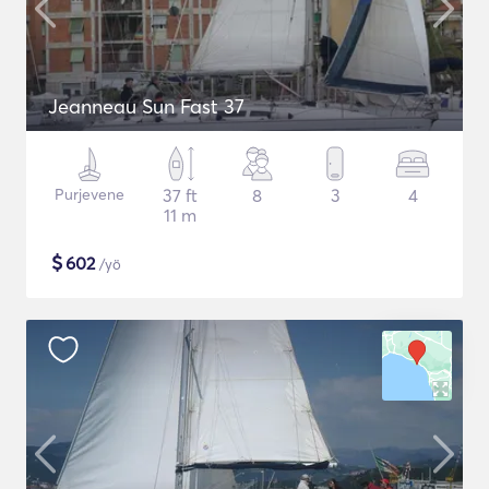
Jeanneau Sun Fast 37
Purjevene
37 ft
8
3
4
11 m
$
602
/yö