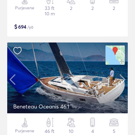
Purjevene
33 ft
2
2
2
10 m
$
694
/yö
Beneteau Oceanis 46.1
Purjevene
46 ft
10
4
5