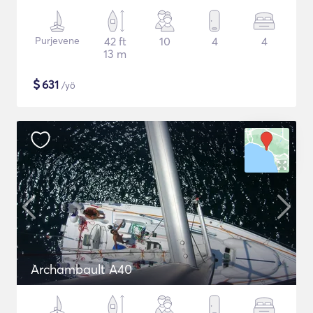
Purjevene
42 ft
10
4
4
13 m
$
631
/yö
Archambault A40