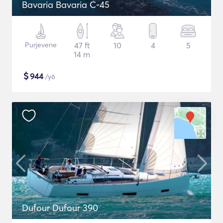
Bavaria Bavaria C-45
Purjevene
47 ft
10
4
5
14 m
$
944
/yö
Dufour Dufour 390