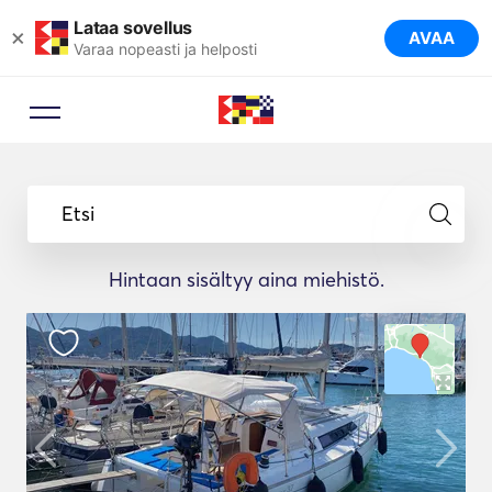
Lataa sovellus
×
AVAA
Varaa nopeasti ja helposti
Etsi
Hintaan sisältyy aina miehistö.