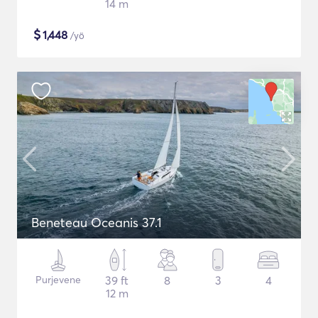
14 m
$
1,448
/yö
Beneteau Oceanis 37.1
Purjevene
39 ft
8
3
4
12 m