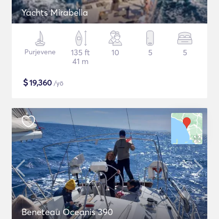
Yachts Mirabella
Purjevene
135 ft
10
5
5
41 m
$
19,360
/yö
Beneteau Oceanis 390