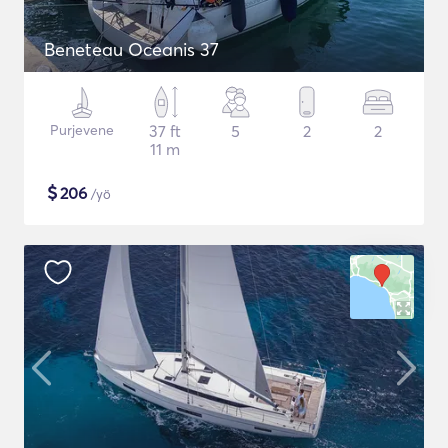
Beneteau Oceanis 37
Purjevene
37 ft
5
2
2
11 m
$
206
/yö