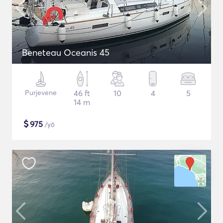
Beneteau Oceanis 45
Purjevene
46 ft
10
4
5
14 m
$
975
/yö