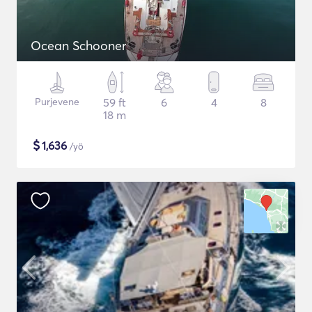
Ocean Schooner
Purjevene
59 ft
6
4
8
18 m
$
1,636
/yö