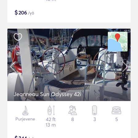
$
206
/yö
Jeanneau Sun Odyssey 42i
Purjevene
42 ft
8
3
5
13 m