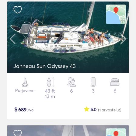
Janneau Sun Odyssey 43
Purjevene
43 ft
6
3
6
13 m
$
689
5.0
/yö
(1
arvostelut
)