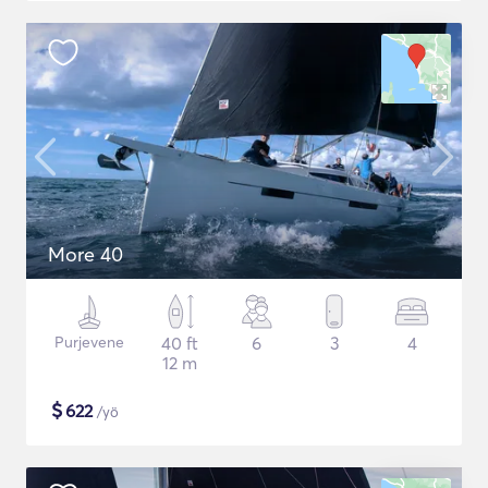
More 40
Purjevene
40 ft
6
3
4
12 m
$
622
/yö