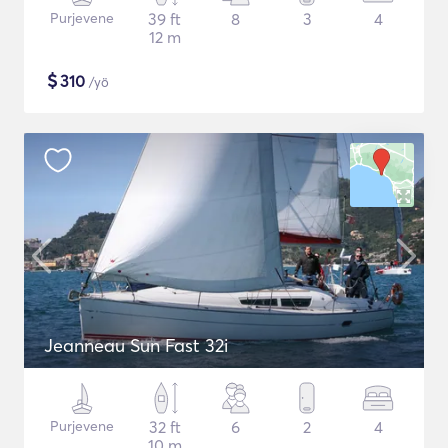
Purjevene
39 ft
8
3
4
12 m
$
310
/yö
Jeanneau Sun Fast 32i
Purjevene
32 ft
6
2
4
10 m