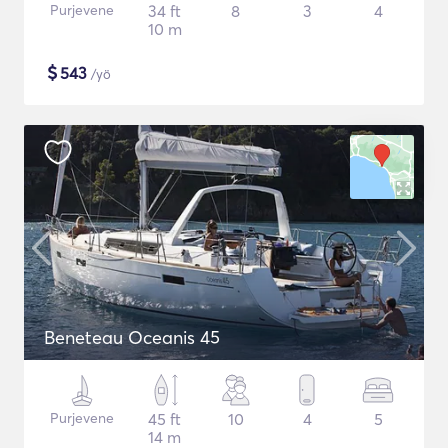
Purjevene
34 ft
8
3
4
10 m
$
543
/yö
Beneteau Oceanis 45
Purjevene
45 ft
10
4
5
14 m