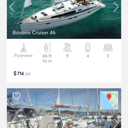
Bavaria Cruiser 46
Purjevene
46 ft
9
4
5
14 m
$
714
/yö