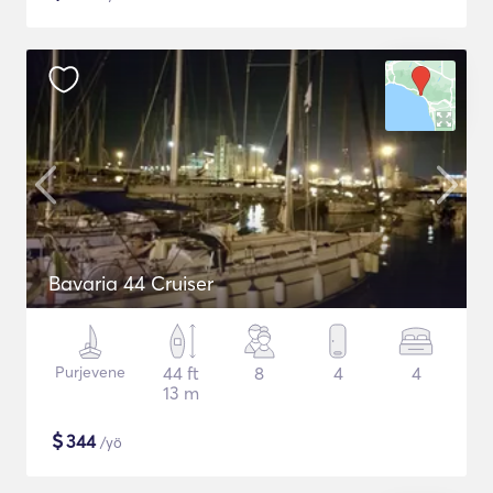
Bavaria 44 Cruiser
Purjevene
44 ft
8
4
4
13 m
$
344
/yö