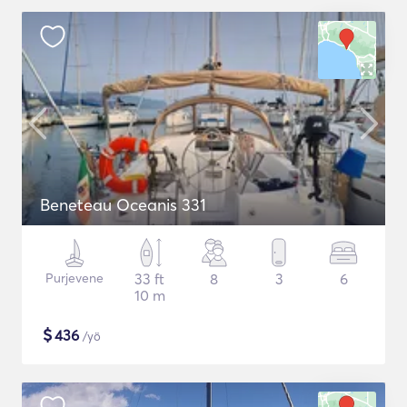
Beneteau Oceanis 331
Purjevene
33 ft
8
3
6
10 m
$
436
/yö