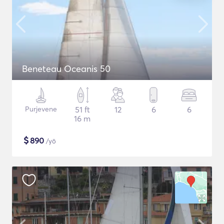
Beneteau Oceanis 50
Purjevene
51 ft
12
6
6
16 m
$
890
/yö