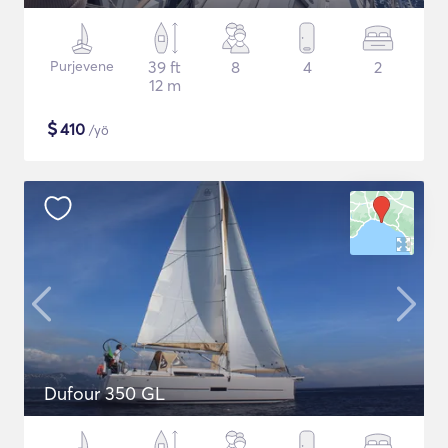
Purjevene
39 ft
8
4
2
12 m
$
410
/yö
Dufour 350 GL