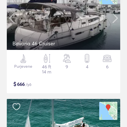
Bavaria 46 Cruiser
Purjevene
46 ft
9
4
6
14 m
$
666
/yö