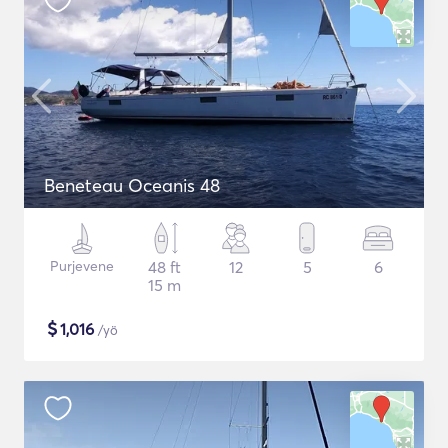
Beneteau Oceanis 48
Purjevene
48 ft
12
5
6
15 m
$
1,016
/yö