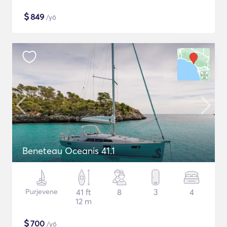
$
849
/yö
Beneteau Oceanis 41.1
Purjevene
41 ft
8
3
4
12 m
$
700
/yö