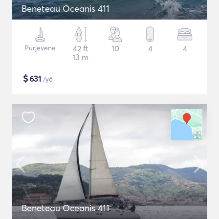
Beneteau Oceanis 411
Purjevene
42 ft
10
4
4
13 m
$
631
/yö
Beneteau Oceanis 411