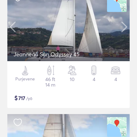
Jeanneau Sun Odyssey 45
Purjevene
46 ft
10
4
4
14 m
$
717
/yö