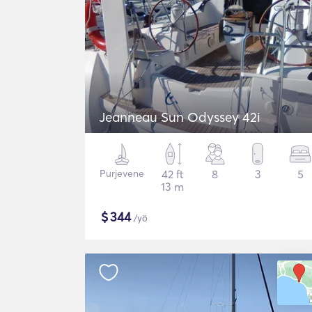
Jeanneau Sun Odyssey 42i
Purjevene
42 ft
8
3
5
13 m
$
344
/yö