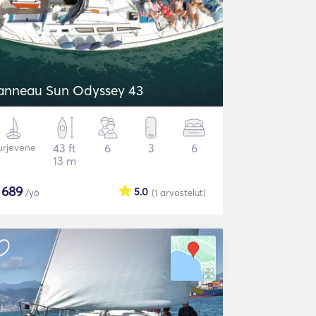
anneau Sun Odyssey 43
urjevene
43 ft
6
3
6
13 m
$
689
5.0
/yö
(1
arvostelut
)