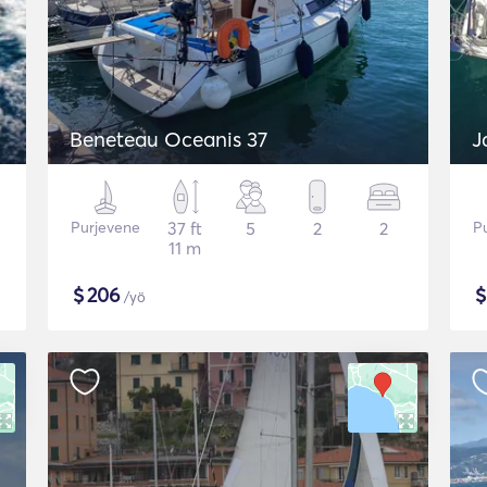
Beneteau Oceanis 37
J
Purjevene
37 ft
5
2
2
P
11 m
$
206
/yö