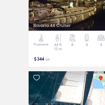
Bavaria 44 Cruiser
Purjevene
44 ft
8
4
4
13 m
$
344
/yö