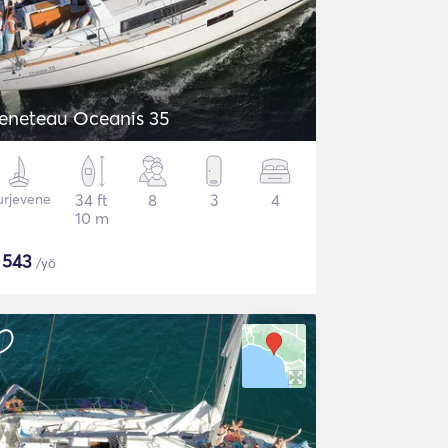
eneteau Oceanis 35
urjevene
34 ft
8
3
4
10 m
$
543
/yö