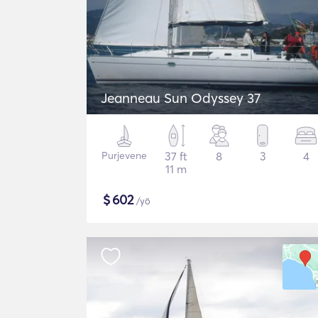
Jeanneau Sun Odyssey 37
Purjevene
37 ft
8
3
4
11 m
$
602
/yö