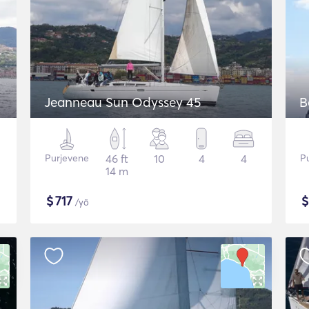
Jeanneau Sun Odyssey 45
B
Purjevene
46 ft
10
4
4
P
14 m
$
717
/yö