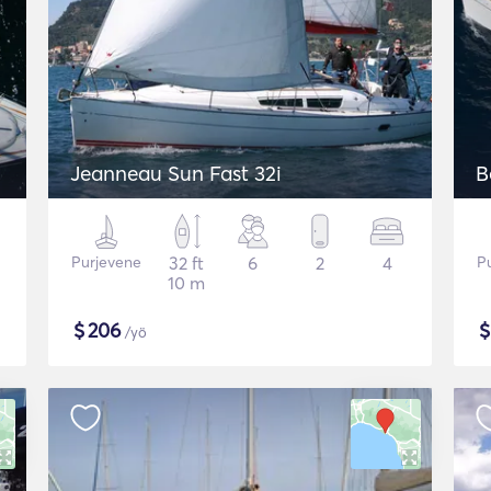
Jeanneau Sun Fast 32i
B
Purjevene
32 ft
6
2
4
P
10 m
$
206
/yö