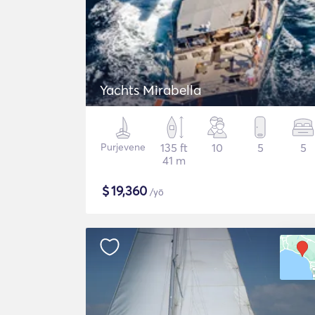
Yachts Mirabella
Purjevene
135 ft
10
5
5
41 m
$
19,360
/yö