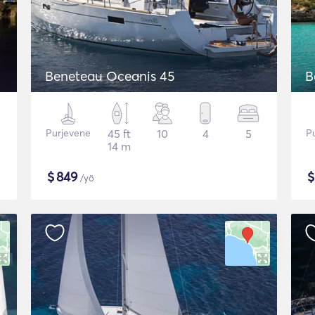
Beneteau Oceanis 45
B
Purjevene
45 ft
10
4
5
P
14 m
$
849
/yö