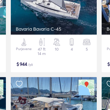
Bavaria Bavaria C-45
B
Purjevene
47 ft
10
4
5
P
14 m
$
944
/yö