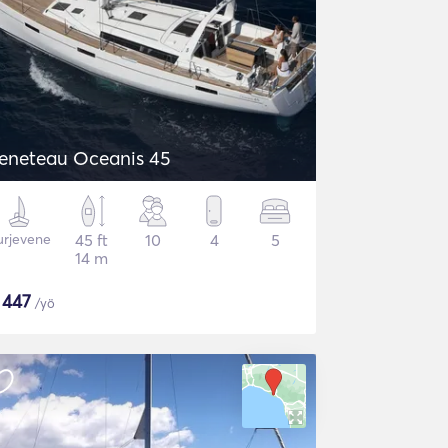
eneteau Oceanis 45
urjevene
45 ft
10
4
5
14 m
$
447
/yö