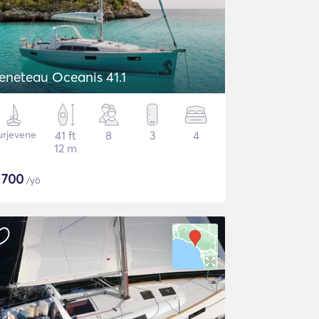
eneteau Oceanis 41.1
urjevene
41 ft
8
3
4
12 m
$
700
/yö