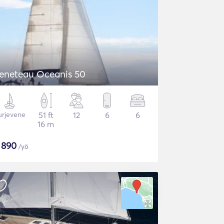
eneteau Oceanis 50
urjevene
51 ft
12
6
6
16 m
$
890
/yö