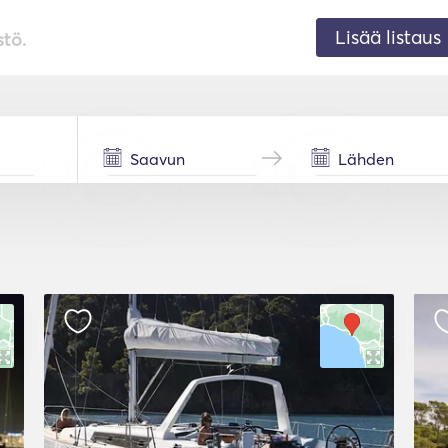
Lisää listaus
stö.