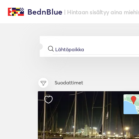
BednBlue
| Hintaan sisältyy aina miehi
Suodattimet