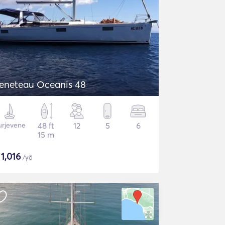
eneteau Oceanis 48
urjevene
48 ft
12
5
6
15 m
$
1,016
/yö