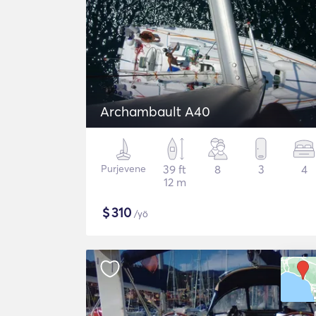
Archambault A40
Purjevene
39 ft
8
3
4
12 m
$
310
/yö