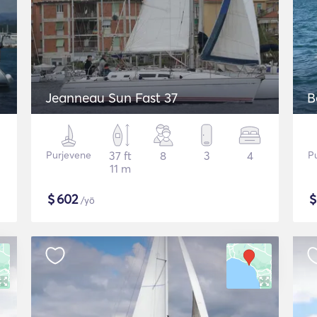
Jeanneau Sun Fast 37
B
Purjevene
37 ft
8
3
4
P
11 m
$
602
/yö