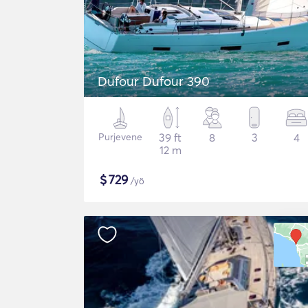
Dufour Dufour 390
Purjevene
39 ft
8
3
4
12 m
$
729
/yö