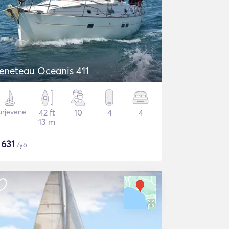
eneteau Oceanis 411
urjevene
42 ft
10
4
4
13 m
$
631
/yö