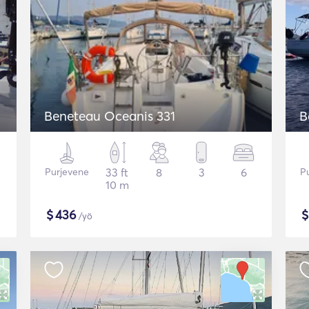
Beneteau Oceanis 331
B
Purjevene
33 ft
8
3
6
P
10 m
$
436
/yö