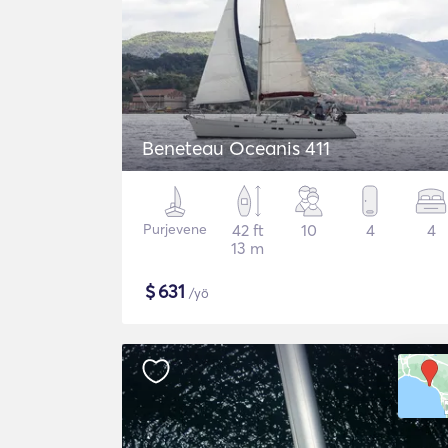
Beneteau Oceanis 411
Purjevene
42 ft
10
4
4
13 m
$
631
/yö