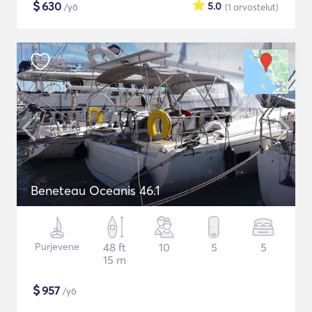
$
630
5.0
/yö
(1
arvostelut
)
Beneteau Oceanis 46.1
Purjevene
48 ft
10
5
5
15 m
$
957
/yö