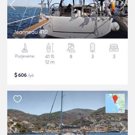
Jeanneau 410
Purjevene
41 ft
8
3
3
12 m
$
606
/yö