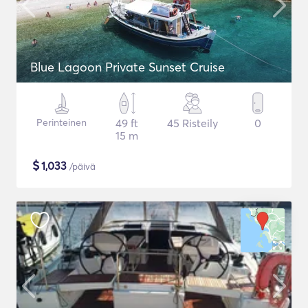
Blue Lagoon Private Sunset Cruise
Perinteinen
49 ft
45 Risteily
0
15 m
$
1,033
/päivä