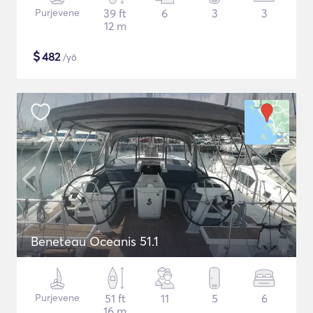
Purjevene
39 ft
6
3
3
12 m
$
482
/yö
Beneteau Oceanis 51.1
Purjevene
51 ft
11
5
6
16 m