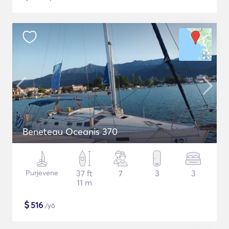
Beneteau Oceanis 370
Purjevene
37 ft
7
3
3
11 m
$
516
/yö