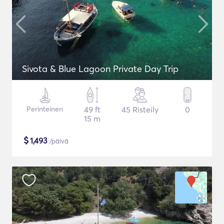
Sivota & Blue Lagoon Private Day Trip
Perinteinen
49 ft
45 Risteily
0
15 m
$
1,493
/päivä