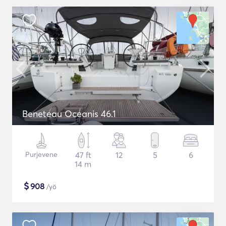
Beneteau Oceanis 46.1
Purjevene
47 ft
12
5
6
14 m
$
908
/yö