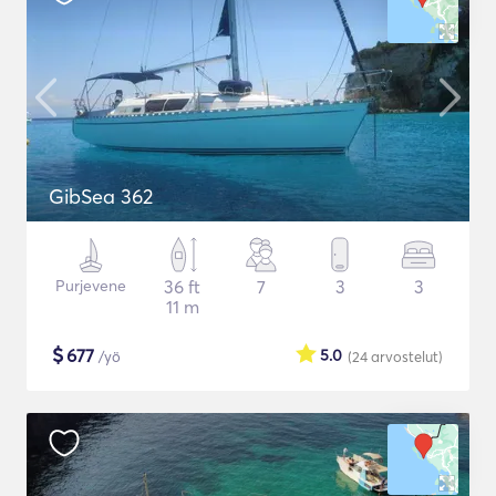
GibSea 362
Purjevene
36 ft
7
3
3
11 m
$
677
5.0
/yö
(24
arvostelut
)