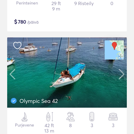
Perinteinen
29 ft
9 Risteily
0
9 m
$
780
/päivä
Olympic Sea 42
Purjevene
42 ft
8
3
3
13 m