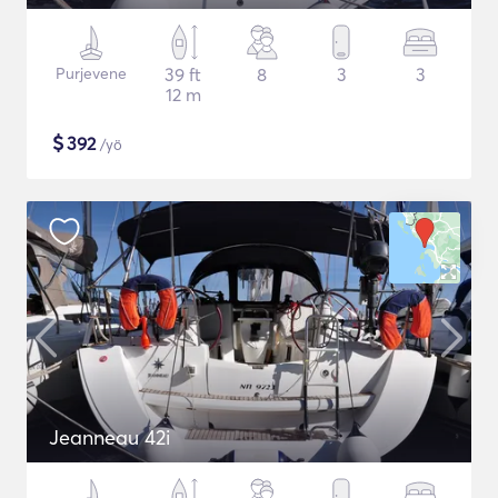
Purjevene
39 ft
8
3
3
12 m
$
392
/yö
Jeanneau 42i