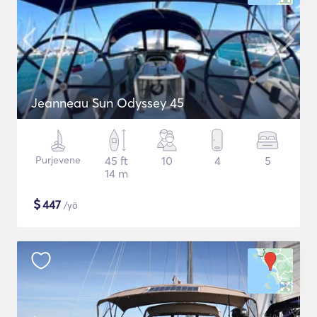
Jeanneau Sun Odyssey 45
Purjevene
45 ft
10
4
5
14 m
$
447
/yö