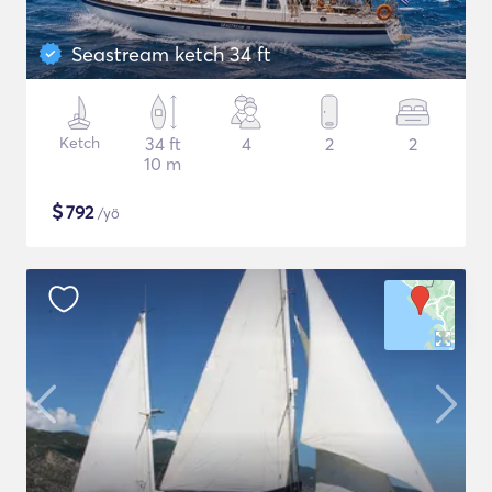
Seastream ketch 34 ft
Ketch
34 ft
4
2
2
10 m
$
792
/yö