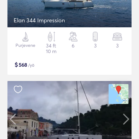
Elan 344 Impression
Purjevene
34 ft
6
3
3
10 m
$
568
/yö