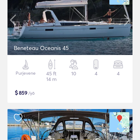
Beneteau Oceanis 45
Purjevene
45 ft
10
4
4
14 m
$
859
/yö