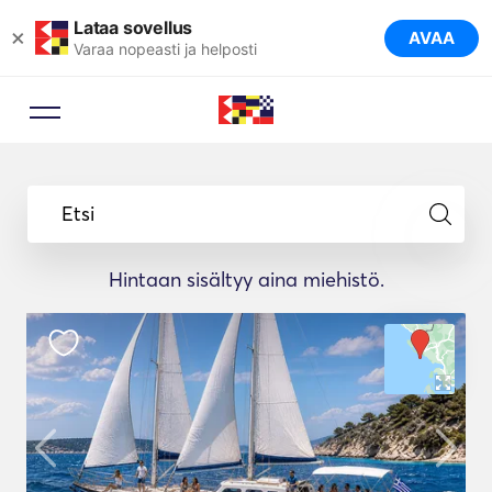
Lataa sovellus
×
AVAA
Varaa nopeasti ja helposti
Etsi
Hintaan sisältyy aina miehistö.