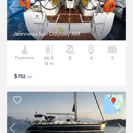
Jeanneau Sun Odyssey 469
Purjevene
46 ft
8
4
5
14 m
$
752
/yö