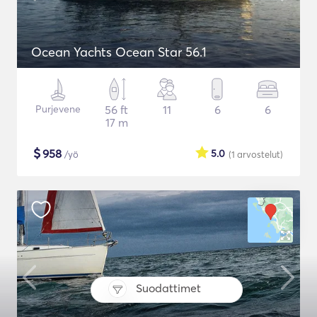
Ocean Yachts Ocean Star 56.1
Purjevene
56 ft
11
6
6
17 m
$
958
5.0
/yö
(1
arvostelut
)
Suodattimet