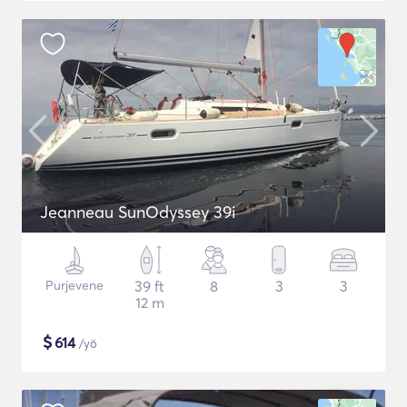
Jeanneau SunOdyssey 39i
Purjevene
39 ft
8
3
3
12 m
$
614
/yö