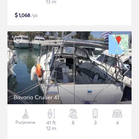
13 m
$
1,068
/yö
Bavaria Cruiser 41
Purjevene
41 ft
8
3
4
12 m