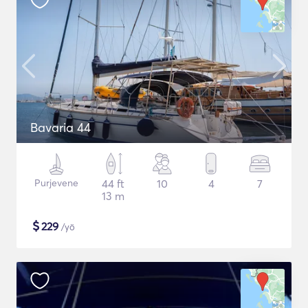
Bavaria 44
Purjevene
44 ft
10
4
7
13 m
$
229
/yö