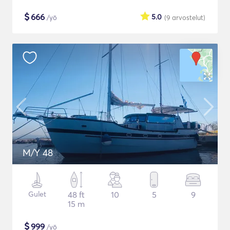
$
666
5.0
/yö
(9
arvostelut
)
M/Y 48
Gulet
48 ft
10
5
9
15 m
$
999
/yö