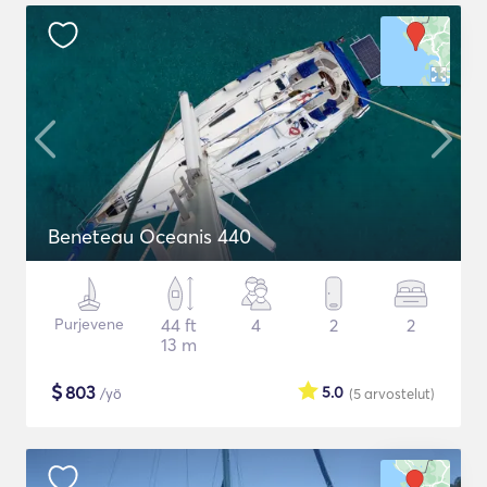
Beneteau Oceanis 440
Purjevene
44 ft
4
2
2
13 m
$
803
5.0
/yö
(5
arvostelut
)