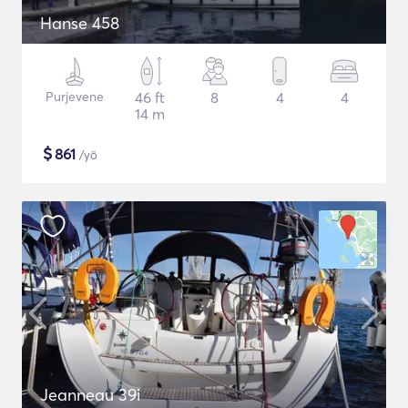
Hanse 458
Purjevene
46 ft
8
4
4
14 m
$
861
/yö
Jeanneau 39i