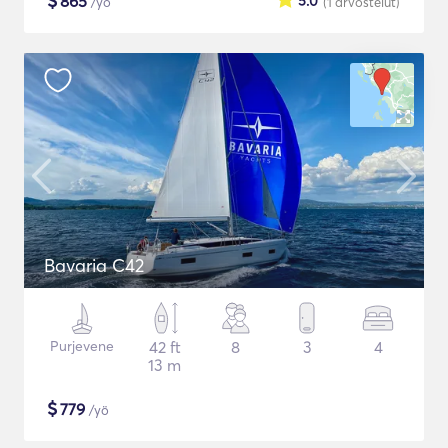
$
865
5.0
/yö
(1
arvostelut
)
Bavaria C42
Purjevene
42 ft
8
3
4
13 m
$
779
/yö