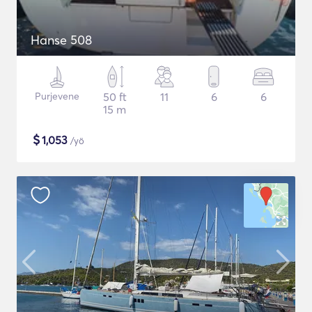
Hanse 508
Purjevene
50 ft
11
6
6
15 m
$
1,053
/yö