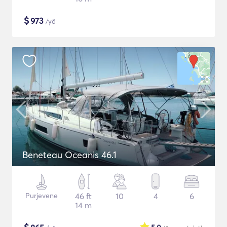
$
973
/yö
Beneteau Oceanis 46.1
Purjevene
46 ft
10
4
6
14 m