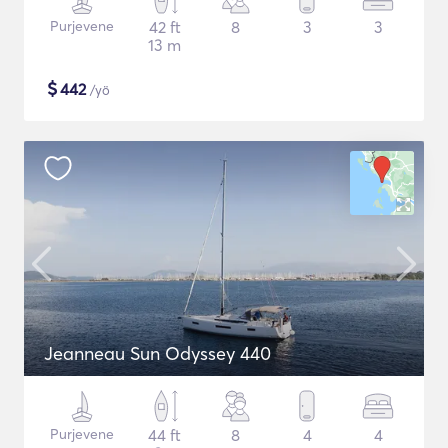
Purjevene
42 ft
8
3
3
13 m
$
442
/yö
Jeanneau Sun Odyssey 440
Purjevene
44 ft
8
4
4