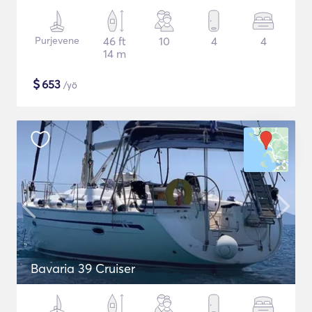
Purjevene
46 ft
10
4
4
14 m
$
653
/yö
Bavaria 39 Cruiser