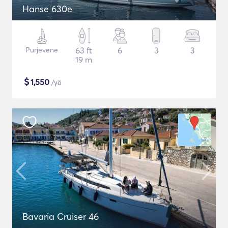
Hanse 630e
Purjevene
63 ft
6
3
3
19 m
$
1,550
/yö
Bavaria Cruiser 46