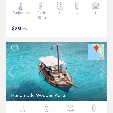
Purjevene
34 ft
4
2
1
10 m
$
861
/yö
Handmade Wooden Kaiki