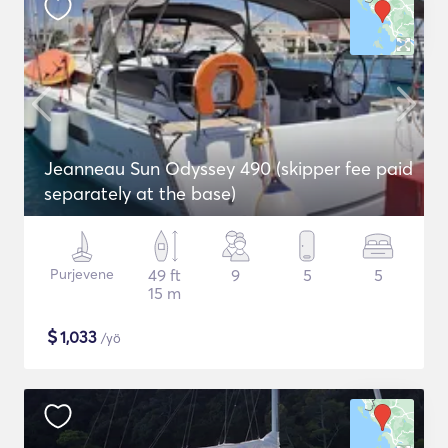
Jeanneau Sun Odyssey 490 (skipper fee paid
separately at the base)
Purjevene
49 ft
9
5
5
15 m
$
1,033
/yö