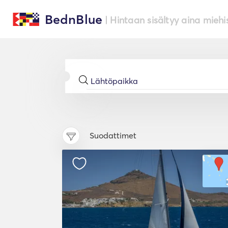
BednBlue
| Hintaan sisältyy aina miehi
Suodattimet