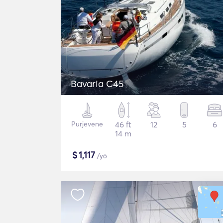
Bavaria C45
Purjevene
46 ft
12
5
6
14 m
$
1,117
/yö