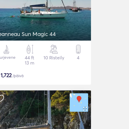
eanneau Sun Magic 44
urjevene
44 ft
10 Risteily
4
13 m
$
1,722
/päivä