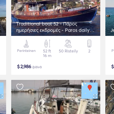
Traditional boat 52 - Πάρος
ημερήσιες εκδρομές - Paros daily
J
trips
Perinteinen
52 ft
50 Risteily
2
P
16 m
$
2,986
/päivä