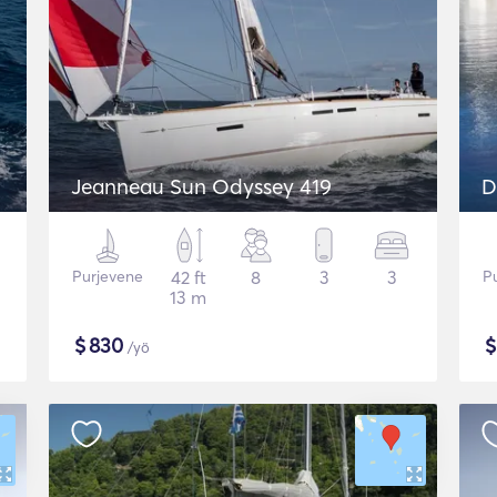
Jeanneau Sun Odyssey 419
D
Purjevene
42 ft
8
3
3
P
13 m
$
830
/yö