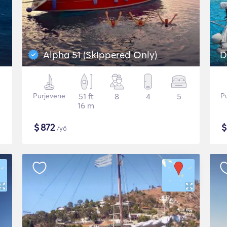
Alpha 51 (Skippered Only)
D
Purjevene
51 ft
8
4
5
P
16 m
$
872
/yö