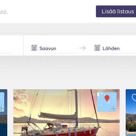
Lisää listaus
stö.