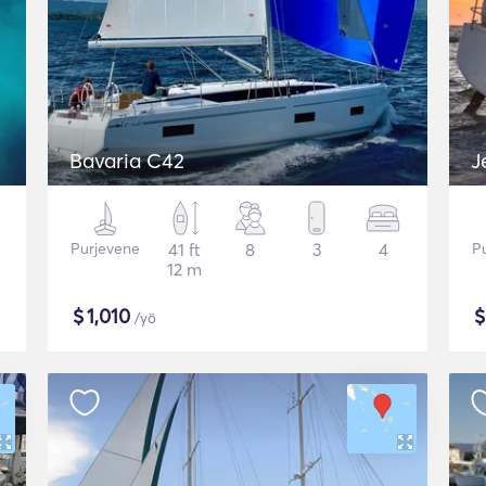
Bavaria C42
J
Purjevene
41 ft
8
3
4
P
12 m
$
1,010
/yö