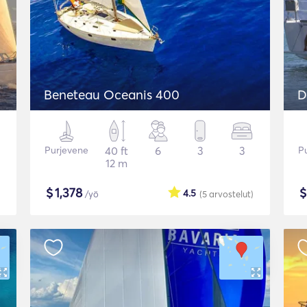
Beneteau Oceanis 400
D
Purjevene
40 ft
6
3
3
P
12 m
$
1,378
4.5
/yö
(5
arvostelut
)