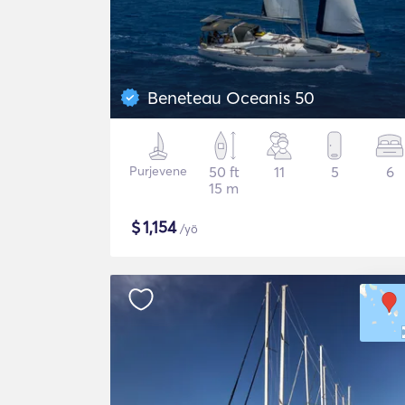
Beneteau Oceanis 50
Purjevene
50 ft
11
5
6
15 m
$
1,154
/yö