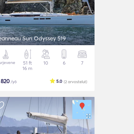
eanneau Sun Odyssey 519
urjevene
51 ft
10
6
7
16 m
$
820
5.0
/yö
(2
arvostelut
)