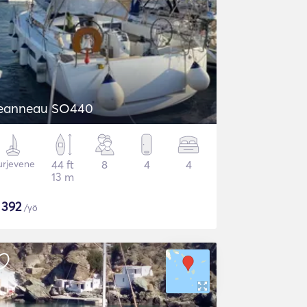
eanneau SO440
urjevene
44 ft
8
4
4
13 m
$
392
/yö