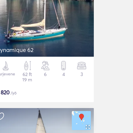
ynamique 62
urjevene
62 ft
6
4
3
19 m
$
820
/yö