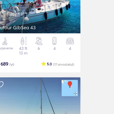
ufour GibSea 43
urjevene
43 ft
6
4
4
13 m
$
689
5.0
/yö
(17
arvostelut
)