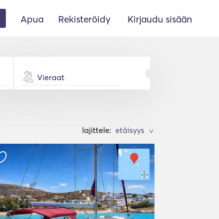
Apua
Rekisteröidy
Kirjaudu sisään
Vieraat
lajittele:
>