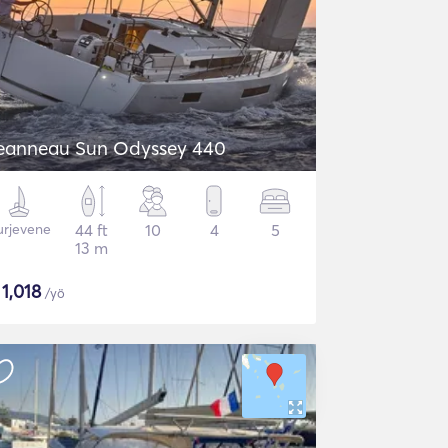
eanneau Sun Odyssey 440
urjevene
44 ft
10
4
5
13 m
$
1,018
/yö