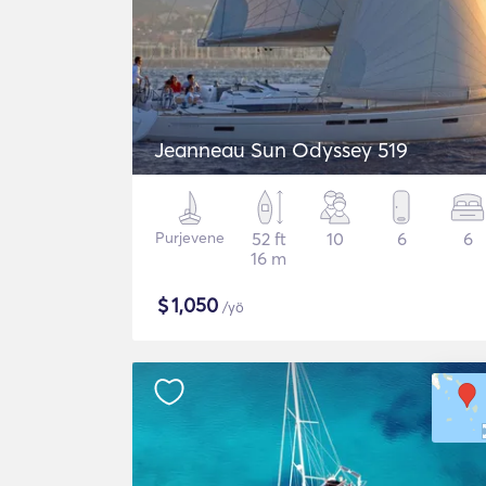
Jeanneau Sun Odyssey 519
Purjevene
52 ft
10
6
6
16 m
$
1,050
/yö