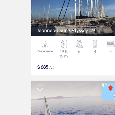
Jeanneau Sun Odyssey 49
Purjevene
49 ft
6
4
4
15 m
$
685
/yö