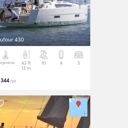
ufour 430
urjevene
43 ft
10
4
5
13 m
$
344
/yö