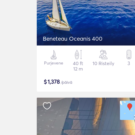
Beneteau Oceanis 400
Purjevene
40 ft
10 Risteily
3
12 m
$
1,378
/päivä