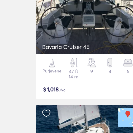
Bavaria Cruiser 46
Purjevene
47 ft
9
4
5
14 m
$
1,018
/yö