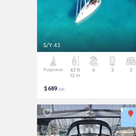
S/Y 43
Purjevene
43 ft
6
3
3
13 m
$
689
/yö