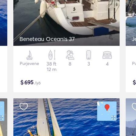
Beneteau Oceanis 37
J
Purjevene
38 ft
8
3
4
P
12 m
$
695
/yö