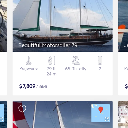
Beautiful Motorsailer 79
J
Purjevene
79 ft
65 Risteily
2
P
24 m
$
7,809
/päivä