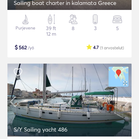
Sailing boat charter in kalamata Greece
Purjevene
39 ft
8
3
5
12 m
$
562
4.7
/yö
(1
arvostelut
)
S/Y Sailing yacht 486