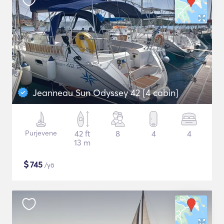
Jeanneau Sun Odyssey 42 [4 cabin]
Purjevene
42 ft
8
4
4
13 m
$
745
/yö