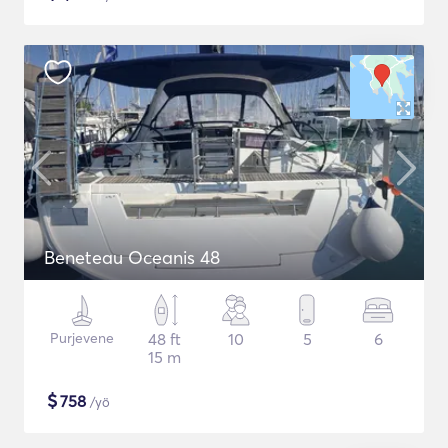
Beneteau Oceanis 48
Purjevene
48 ft
10
5
6
15 m
$
758
/yö