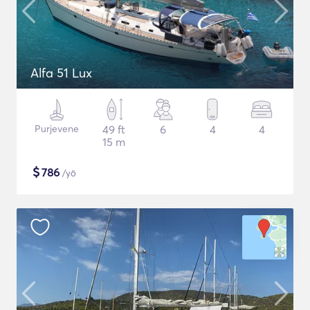
Alfa 51 Lux
Purjevene
49 ft
6
4
4
15 m
$
786
/yö