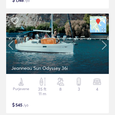
$
1,148
/yö
Jeanneau Sun Odyssey 36i
Purjevene
35 ft
8
3
4
11 m
$
545
/yö