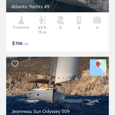
Atlantic Yachts 49
Purjevene
49 ft
8
4
4
15 m
$
706
/yö
Jeanneau Sun Odyssey 509