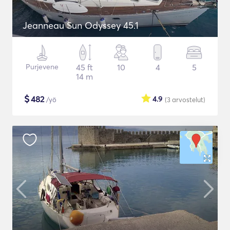
Jeanneau Sun Odyssey 45.1
Purjevene
45 ft
10
4
5
14 m
$
482
4.9
/yö
(3
arvostelut
)