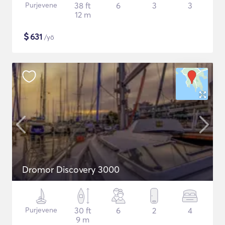
Purjevene
38 ft
6
3
3
12 m
$
631
/yö
Dromor Discovery 3000
Purjevene
30 ft
6
2
4
9 m