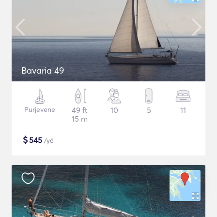
Bavaria 49
Purjevene
49 ft
10
5
11
15 m
$
545
/yö