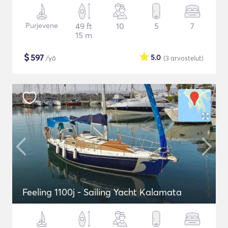
Purjevene
49 ft
10
5
7
15 m
$
597
5.0
/yö
(3
arvostelut
)
Feeling 1100j - Sailing Yacht Kalamata