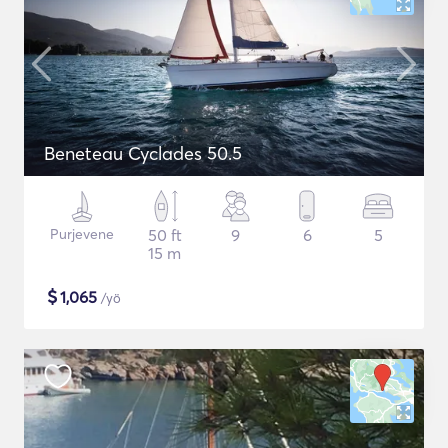
Beneteau Cyclades 50.5
Purjevene
50 ft
9
6
5
15 m
$
1,065
/yö