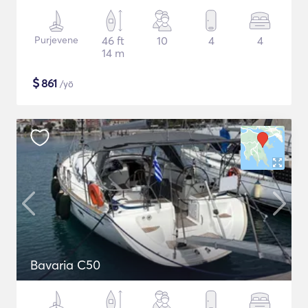
Purjevene
46 ft
10
4
4
14 m
$
861
/yö
Bavaria C50