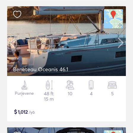
Beneteau Oceanis 46.1
Purjevene
48 ft
10
4
5
15 m
$
1,012
/yö