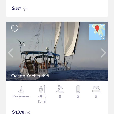
$
574
/yö
Ocean Yachts 495
Purjevene
49 ft
8
3
5
15 m
$
1,378
/yö