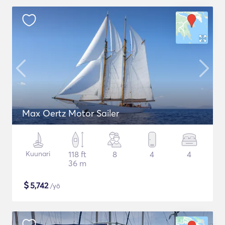
Max Oertz Motor Sailer
Kuunari
118 ft
8
4
4
36 m
$
5,742
/yö