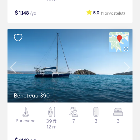
$
1,148
5.0
/yö
(1
arvostelut
)
Beneteau 390
Purjevene
39 ft
7
3
3
12 m