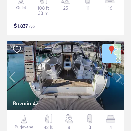
Gulet
108 ft
25
11
16
33 m
$
1,837
/yö
Bavaria 42
Purjevene
42 ft
8
3
4