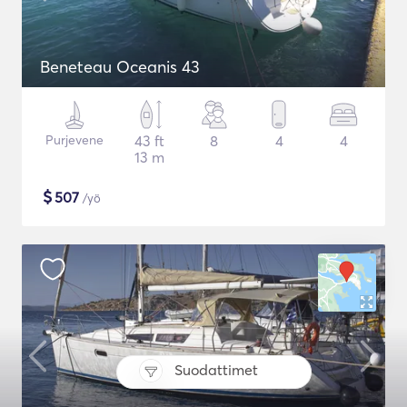
Beneteau Oceanis 43
Purjevene
43 ft
8
4
4
13 m
$
507
/yö
Suodattimet