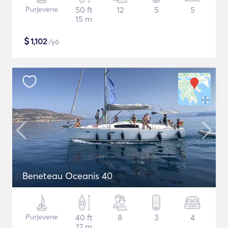
Purjevene
50 ft
12
5
5
15 m
$
1,102
/yö
Beneteau Oceanis 40
Purjevene
40 ft
8
3
4
12 m