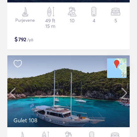
Purjevene
49 ft
10
4
5
15 m
$
792
/yö
Gulet 108