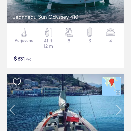
Jeanneau Sun Odyssey 410
Purjevene
41 ft
8
3
4
12 m
$
631
/yö