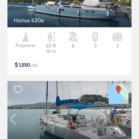
Hanse 630e
Purjevene
63 ft
6
3
3
19 m
$
1,550
/yö