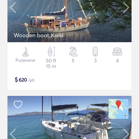
Wooden boat Kaiki
Purjevene
50 ft
5
3
4
15 m
$
620
/yö