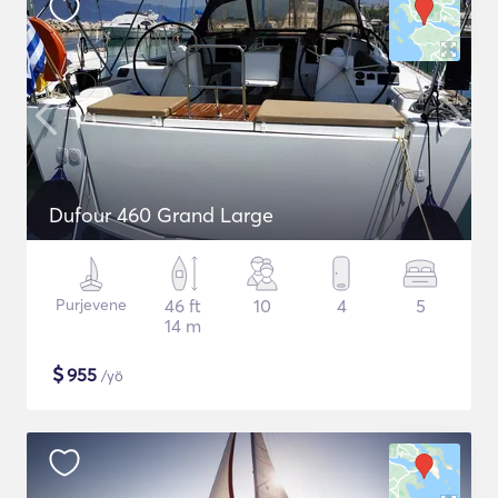
Dufour 460 Grand Large
Purjevene
46 ft
10
4
5
14 m
$
955
/yö