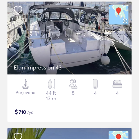
Elan Impression 43
Purjevene
44 ft
8
4
4
13 m
$
710
/yö