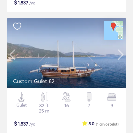
$
1,837
/yö
Custom Gulet 82
Gulet
82 ft
16
7
9
25 m
$
1,837
5.0
/yö
(1
arvostelut
)