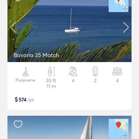
Bavaria 35 Match
Purjevene
35 ft
4
2
4
11 m
$
574
/yö