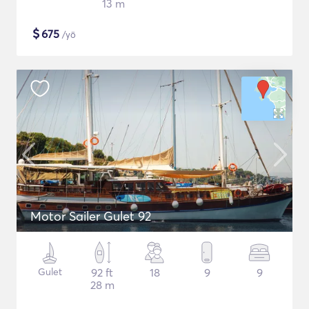
13 m
$
675
/yö
Motor Sailer Gulet 92
Gulet
92 ft
18
9
9
28 m