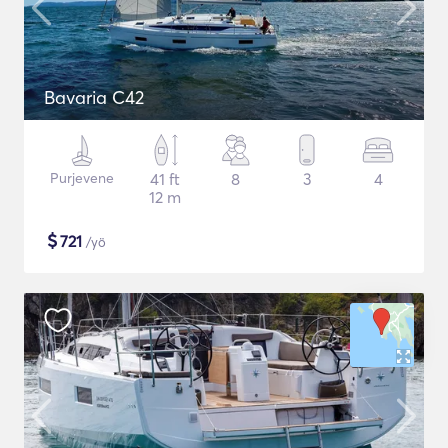
Bavaria C42
Purjevene
41 ft
8
3
4
12 m
$
721
/yö