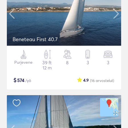
Beneteau First 40.7
Purjevene
39 ft
8
3
3
12 m
$
574
4.9
/yö
(16
arvostelut
)