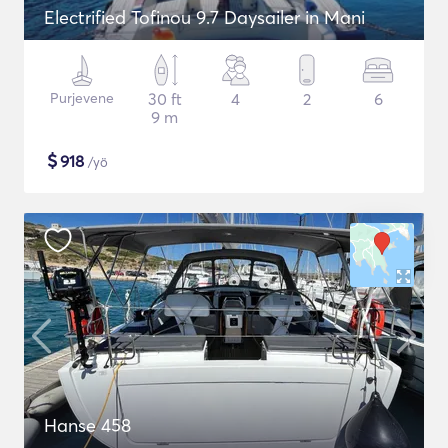
Electrified Tofinou 9.7 Daysailer in Mani
Purjevene
30 ft
4
2
6
9 m
$
918
/yö
Hanse 458