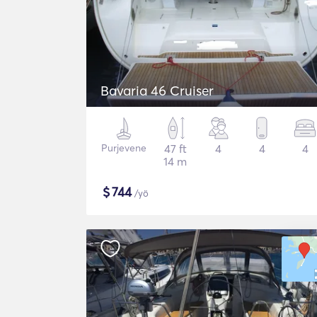
Bavaria 46 Cruiser
Purjevene
47 ft
4
4
4
14 m
$
744
/yö