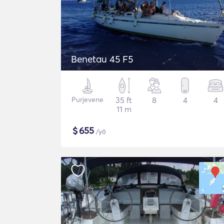
Benetau 45 F5
Purjevene
35 ft
8
4
4
11 m
$
655
/yö