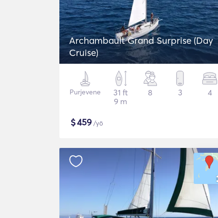
Archambault Grand Surprise (Day
Cruise)
Purjevene
31 ft
8
3
4
9 m
$
459
/yö