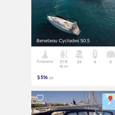
Beneteau Cyclades 50.5
Purjevene
51 ft
24
6
6
16 m
$
516
/yö