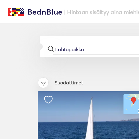
BednBlue
| Hintaan sisältyy aina miehi
Suodattimet