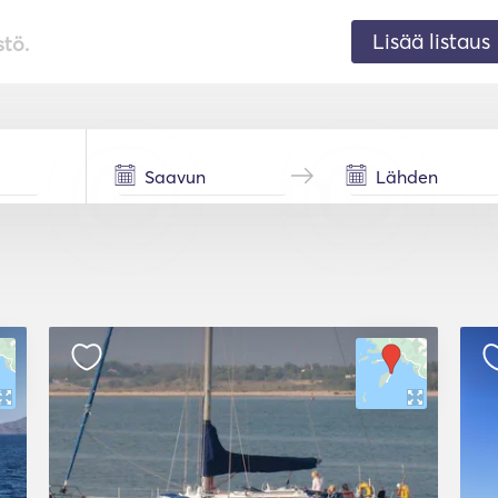
Lisää listaus
stö.