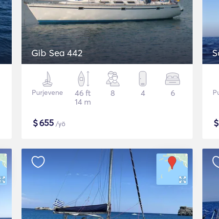
Gib Sea 442
S
Purjevene
46 ft
8
4
6
P
14 m
$
655
/yö