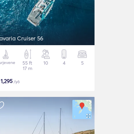
avaria Cruiser 56
urjevene
55 ft
10
4
5
17 m
$
1,295
/yö