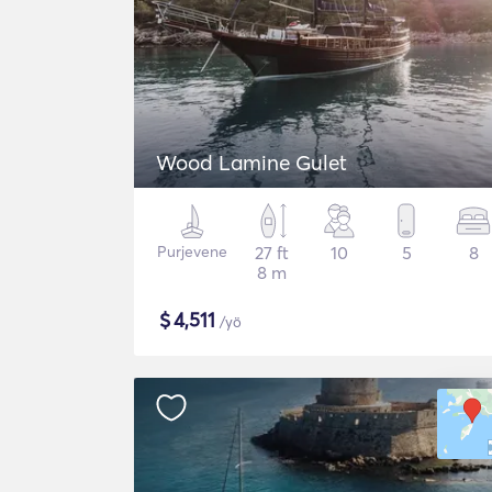
Wood Lamine Gulet
Purjevene
27 ft
10
5
8
8 m
$
4,511
/yö