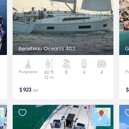
Beneteau Oceanis 40.1
G
Purjevene
40 ft
8
4
4
P
12 m
$
923
/yö