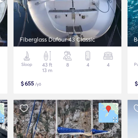
Fiberglass Dufour 43 Classic
B
Sloop
43 ft
8
4
4
P
13 m
$
655
/yö