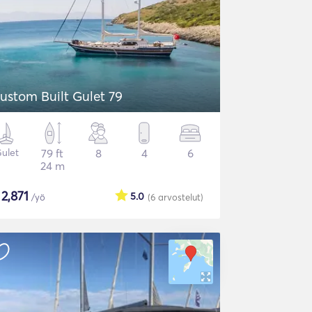
ustom Built Gulet 79
ulet
79 ft
8
4
6
24 m
$
2,871
5.0
/yö
(6
arvostelut
)