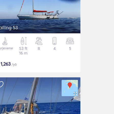
ailing 53
urjevene
53 ft
8
4
5
16 m
$
1,263
/yö