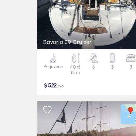
Bavaria 39 Cruiser
Purjevene
40 ft
6
3
3
12 m
$
522
/yö