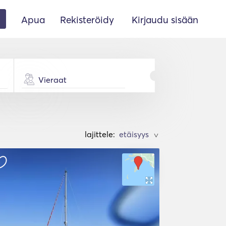
Apua
Rekisteröidy
Kirjaudu sisään
Vieraat
lajittele:
>