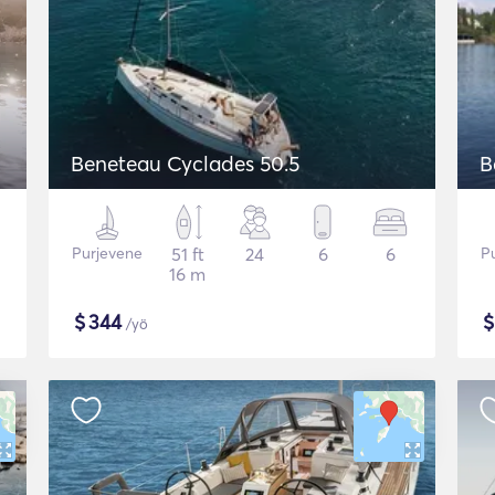
Beneteau Cyclades 50.5
B
Purjevene
51 ft
24
6
6
P
16 m
$
344
/yö