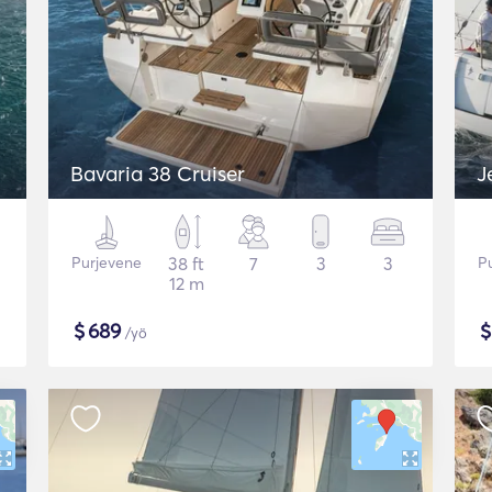
Bavaria 38 Cruiser
J
Purjevene
38 ft
7
3
3
P
12 m
$
689
/yö