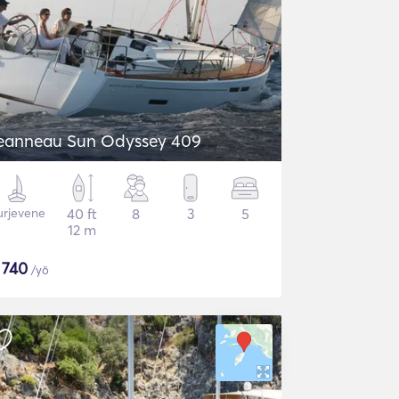
eanneau Sun Odyssey 409
urjevene
40 ft
8
3
5
12 m
$
740
/yö