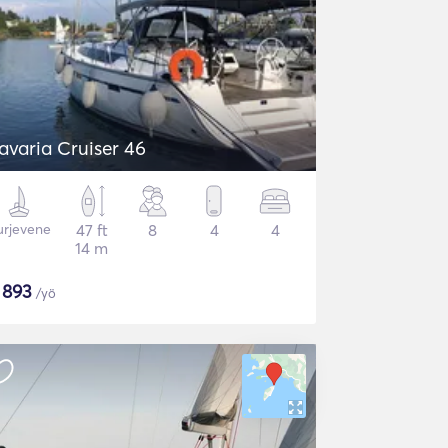
avaria Cruiser 46
urjevene
47 ft
8
4
4
14 m
$
893
/yö