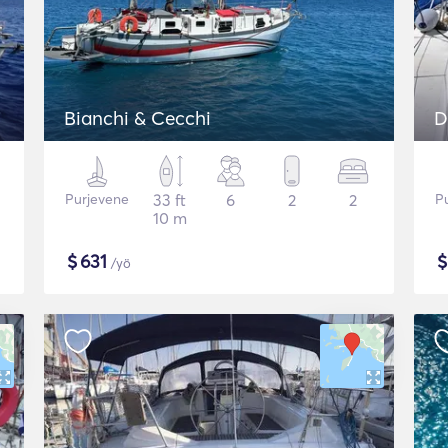
Bianchi & Cecchi
D
Purjevene
33 ft
6
2
2
P
10 m
$
631
/yö