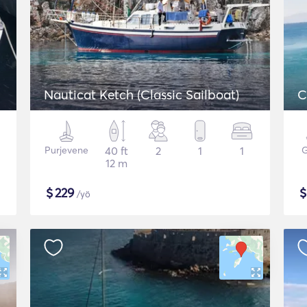
Nauticat Ketch (Classic Sailboat)
C
Purjevene
40 ft
2
1
1
G
12 m
$
229
/yö