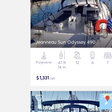
Jeanneau Sun Odyssey 490
Purjevene
47 ft
12
6
7
14 m
$
1,331
/yö