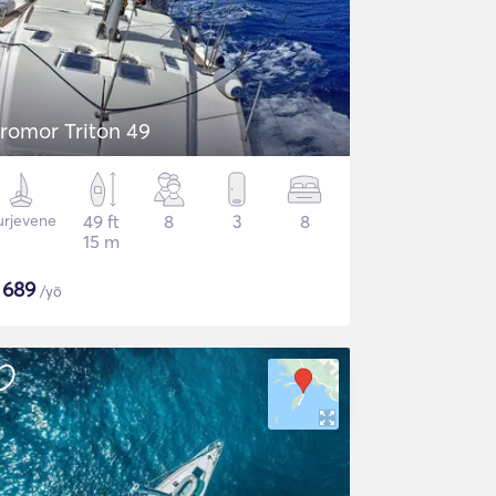
romor Triton 49
urjevene
49 ft
8
3
8
15 m
$
689
/yö