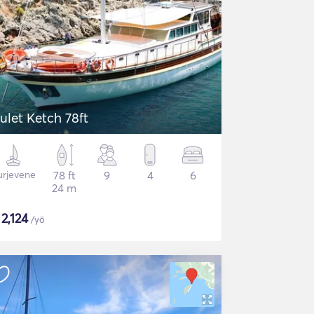
ulet Ketch 78ft
urjevene
78 ft
9
4
6
24 m
$
2,124
/yö