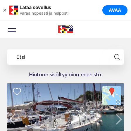
Lataa sovellus
×
AVAA
Varaa nopeasti ja helposti
Etsi
Hintaan sisältyy aina miehistö.