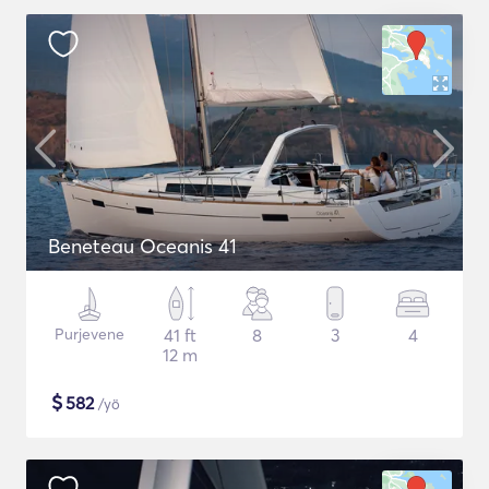
Beneteau Oceanis 41
Purjevene
41 ft
8
3
4
12 m
$
582
/yö