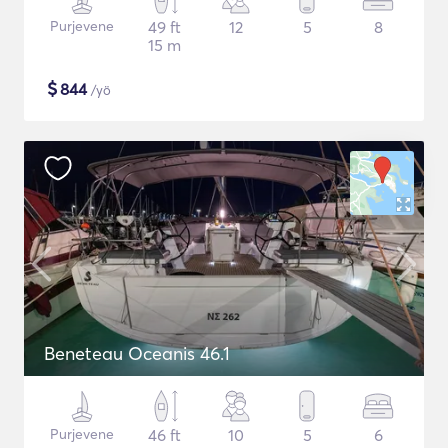
Purjevene
49 ft
12
5
8
15 m
$
844
/yö
Beneteau Oceanis 46.1
Purjevene
46 ft
10
5
6