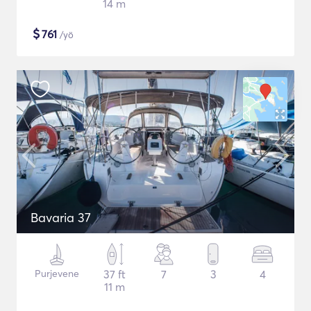
14 m
$
761
/yö
Bavaria 37
Purjevene
37 ft
7
3
4
11 m