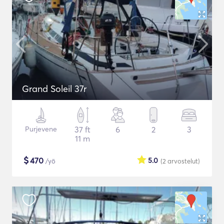
Grand Soleil 37r
Purjevene
37 ft
6
2
3
11 m
$
470
5.0
/yö
(2
arvostelut
)