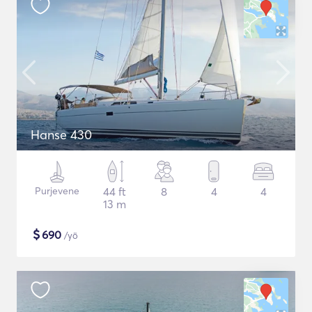
Hanse 430
Purjevene
44 ft
8
4
4
13 m
$
690
/yö