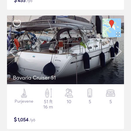
$
455
/yö
Bavaria Cruiser 51
Purjevene
51 ft
10
5
5
16 m
$
1,054
/yö