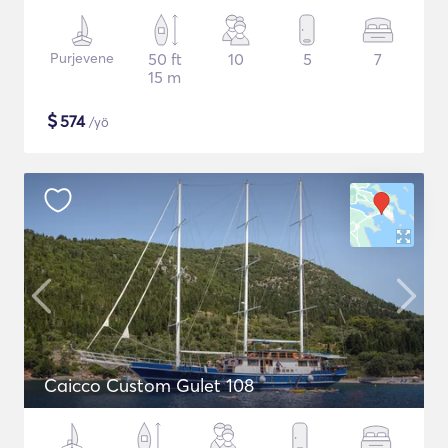
Purjevene
50 ft
10
5
7
15 m
$
574
/yö
Caicco Custom Gulet 108