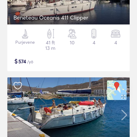
Beneteau Oceanis 411 Clipper
Purjevene
41 ft
10
4
4
13 m
$
574
/yö