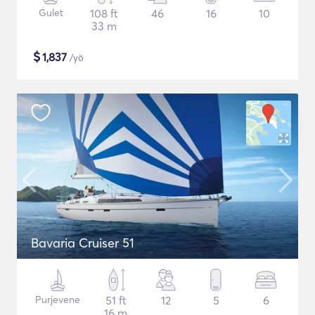
Gulet
108 ft
46
16
10
33 m
$
1,837
/yö
Bavaria Cruiser 51
Purjevene
51 ft
12
5
6
16 m