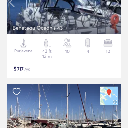
Beneteau Oceanis 43
Purjevene
43 ft
10
4
10
13 m
$
717
/yö