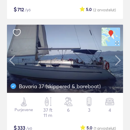
$
712
5.0
/yö
(2
arvostelut
)
Bavaria 37 (skippered & bareboat)
Purjevene
37 ft
6
3
4
11 m
$
333
5.0
/yö
(1
arvostelut
)