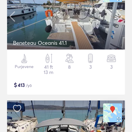
Beneteau Oceanis 41.1
Purjevene
41 ft
8
3
3
13 m
$
413
/yö