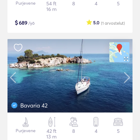
Purjevene
54 ft
8
4
5
16 m
$
689
5.0
/yö
(1
arvostelut
)
Bavaria 42
Purjevene
42 ft
8
4
5
13 m