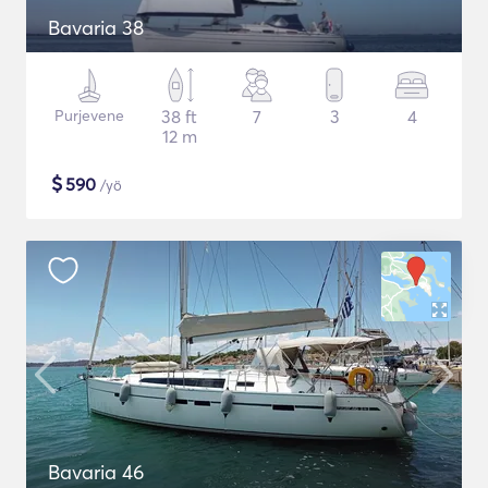
Bavaria 38
Purjevene
38 ft
7
3
4
12 m
$
590
/yö
Bavaria 46