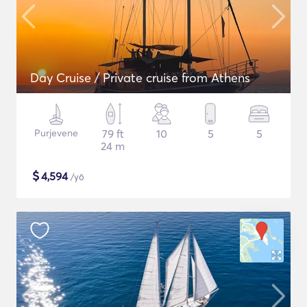
Day Cruise / Private cruise from Athens
Purjevene
79 ft
10
5
5
24 m
$
4,594
/yö