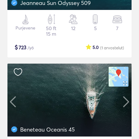
Jeanneau Sun Odyssey 509
Purjevene
50 ft
12
5
7
15 m
$
723
5.0
/yö
(1
arvostelut
)
Beneteau Oceanis 45