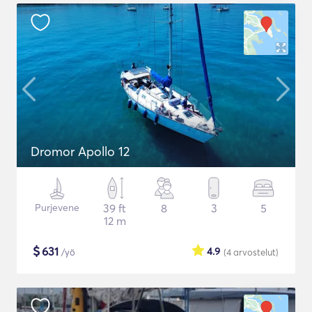
Dromor Apollo 12
Purjevene
39 ft
8
3
5
12 m
$
631
4.9
/yö
(4
arvostelut
)