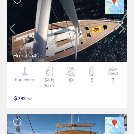
Hanse 540e
Purjevene
54 ft
10
5
7
16 m
$
792
/yö