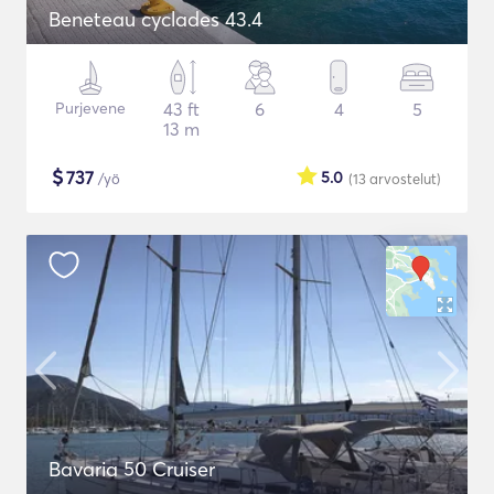
Beneteau cyclades 43.4
Purjevene
43 ft
6
4
5
13 m
$
737
5.0
/yö
(13
arvostelut
)
Bavaria 50 Cruiser