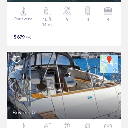
Purjevene
46 ft
9
4
4
14 m
$
679
/yö
Bavaria 51