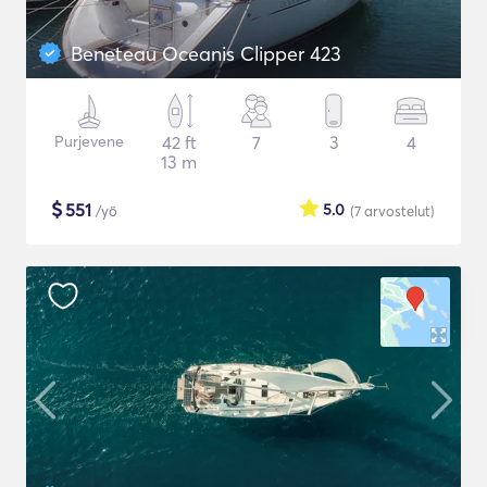
Beneteau Oceanis Clipper 423
Purjevene
42 ft
7
3
4
13 m
$
551
5.0
/yö
(7
arvostelut
)