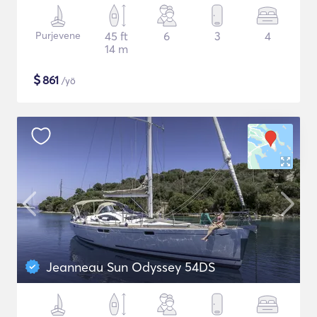
Purjevene
45 ft
6
3
4
14 m
$
861
/yö
Jeanneau Sun Odyssey 54DS