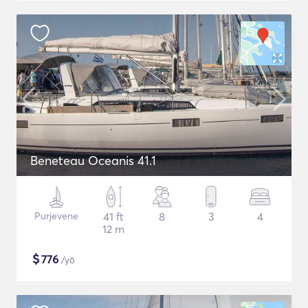
Beneteau Oceanis 41.1
Purjevene
41 ft
8
3
4
12 m
$
776
/yö