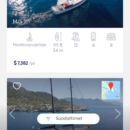
M/S 111
Moottoripurjehtija
111 ft
12
6
8
34 m
$
7,382
/yö
Suodattimet