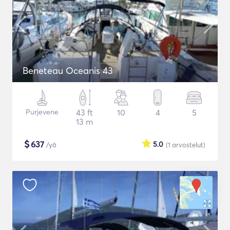
Beneteau Oceanis 43
Purjevene
43 ft
10
4
5
13 m
$
637
5.0
/yö
(1
arvostelut
)