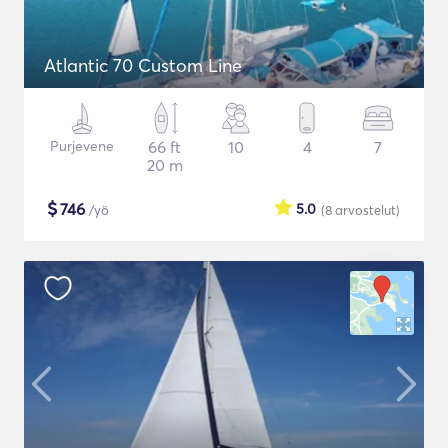
Atlantic 70 Custom Line
Purjevene
66 ft
10
4
7
20 m
$
746
5.0
/yö
(8
arvostelut
)