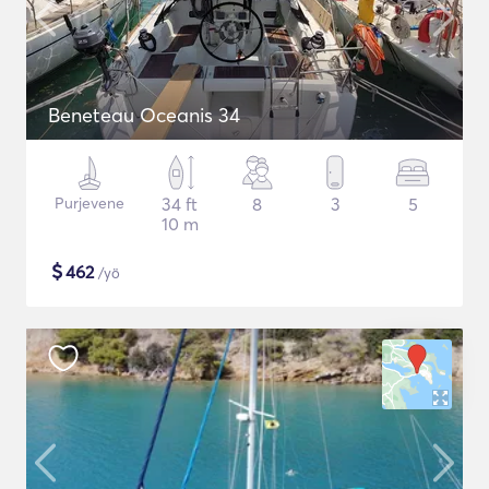
Beneteau Oceanis 34
Purjevene
34 ft
8
3
5
10 m
$
462
/yö