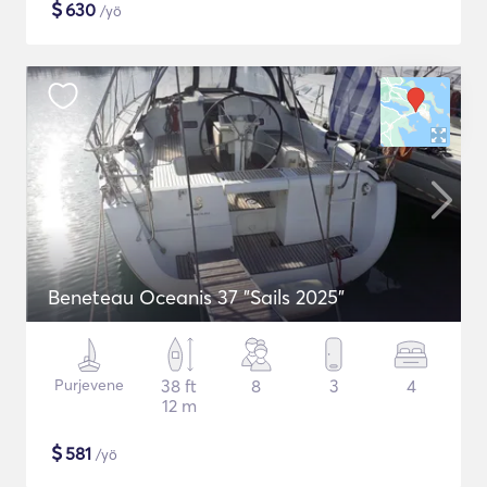
$
630
/yö
Beneteau Oceanis 37 "Sails 2025"
Purjevene
38 ft
8
3
4
12 m
$
581
/yö