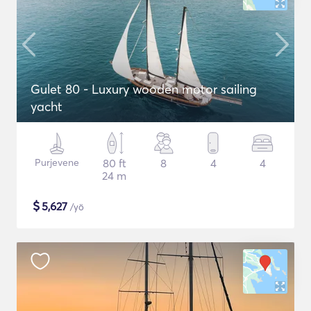
Gulet 80 - Luxury wooden motor sailing
yacht
Purjevene
80 ft
8
4
4
24 m
$
5,627
/yö