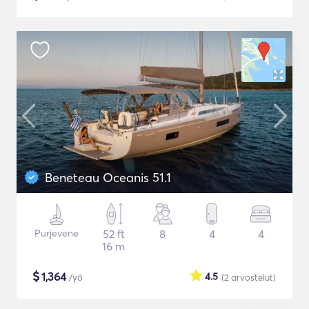
Beneteau Oceanis 51.1
Purjevene
52 ft
8
4
4
16 m
$
1,364
4.5
/yö
(2
arvostelut
)