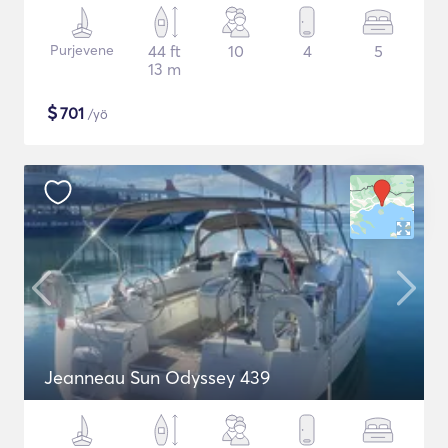
Purjevene
44 ft
10
4
5
13 m
$
701
/yö
Jeanneau Sun Odyssey 439