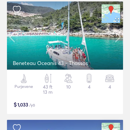
Beneteau Oceanis 43 - Thassos
Purjevene
43 ft
10
4
4
13 m
$
1,033
/yö