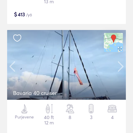
13 m
$
413
/yö
Bavaria 40 cruiser
Purjevene
40 ft
8
3
4
12 m