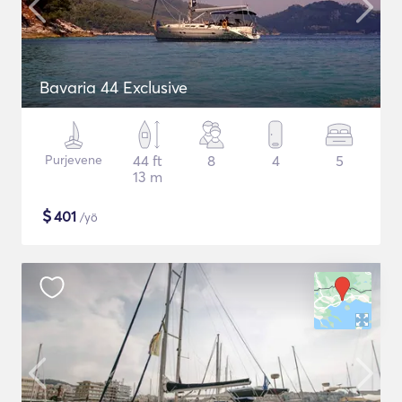
Bavaria 44 Exclusive
Purjevene
44 ft
8
4
5
13 m
$
401
/yö