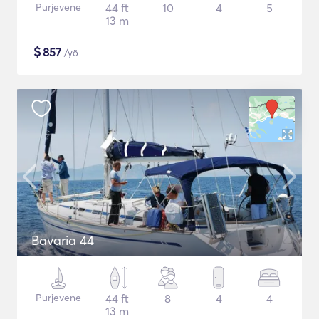
Purjevene
44 ft
10
4
5
13 m
$
857
/yö
Bavaria 44
Purjevene
44 ft
8
4
4
13 m