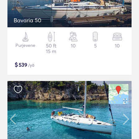
Bavaria 50
Purjevene
50 ft
10
5
10
15 m
$
539
/yö