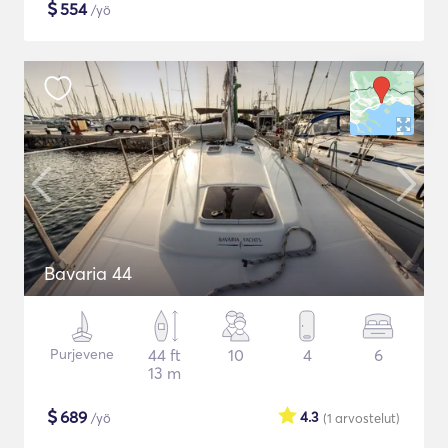
$
554
/yö
Bavaria 44
Purjevene
44 ft
10
4
6
13 m
$
689
4.3
/yö
(1
arvostelut
)