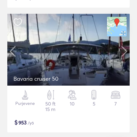
Bavaria cruiser 50
Purjevene
50 ft
10
5
7
15 m
$
953
/yö