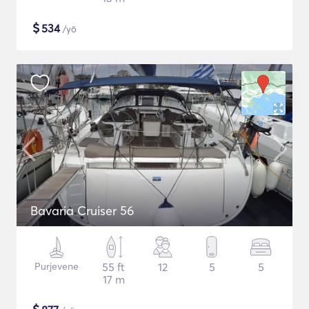
$
534
/yö
Bavaria Cruiser 56
Purjevene
55 ft
12
5
5
17 m