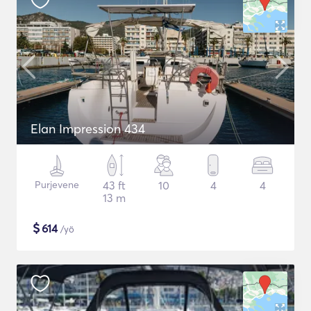
Elan Impression 434
Purjevene
43 ft
10
4
4
13 m
$
614
/yö