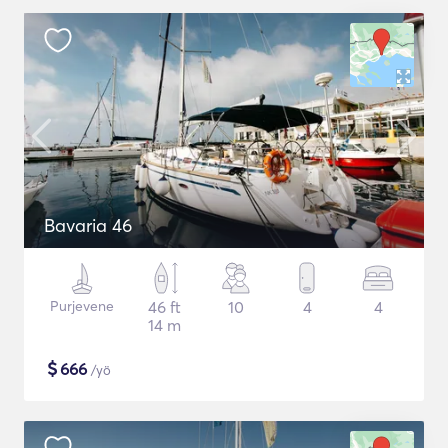
Bavaria 46
Purjevene
46 ft
10
4
4
14 m
$
666
/yö