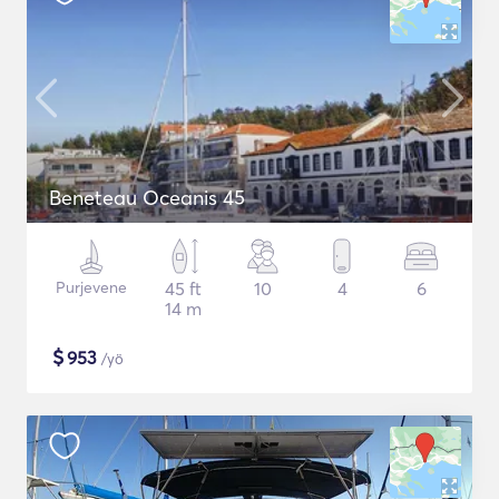
Beneteau Oceanis 45
Purjevene
45 ft
10
4
6
14 m
$
953
/yö