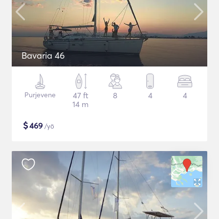
Bavaria 46
Purjevene
47 ft
8
4
4
14 m
$
469
/yö