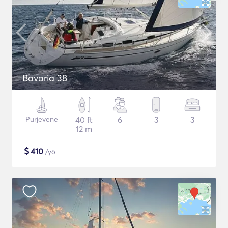
Bavaria 38
Purjevene
40 ft
6
3
3
12 m
$
410
/yö