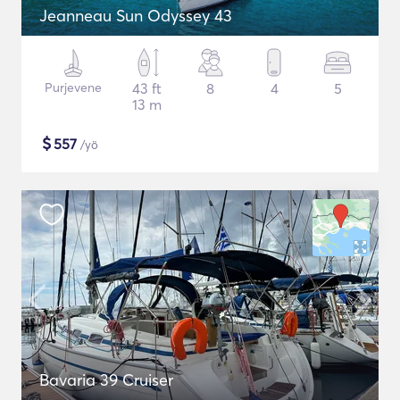
Jeanneau Sun Odyssey 43
Purjevene
43 ft
8
4
5
13 m
$
557
/yö
Bavaria 39 Cruiser