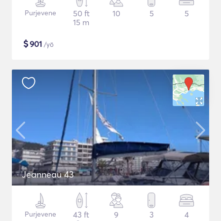
Purjevene
50 ft
10
5
5
15 m
$
901
/yö
Jeanneau 43
Purjevene
43 ft
9
3
4