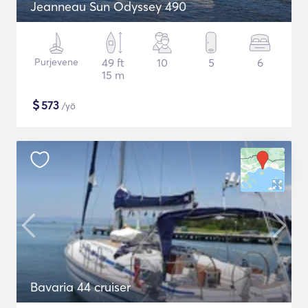
Jeanneau Sun Odyssey 490
Purjevene
49 ft
10
5
6
15 m
$
573
/yö
Bavaria 44 cruiser