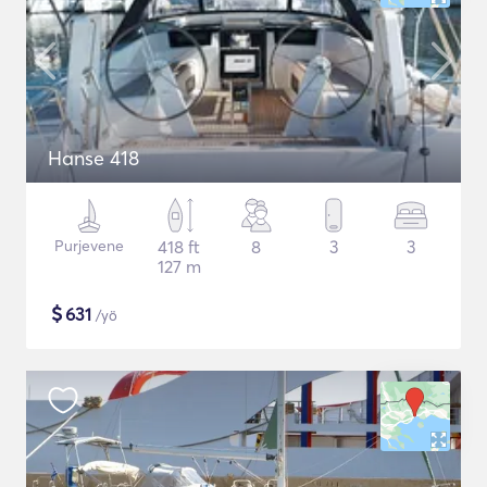
Hanse 418
Purjevene
418 ft
8
3
3
127 m
$
631
/yö