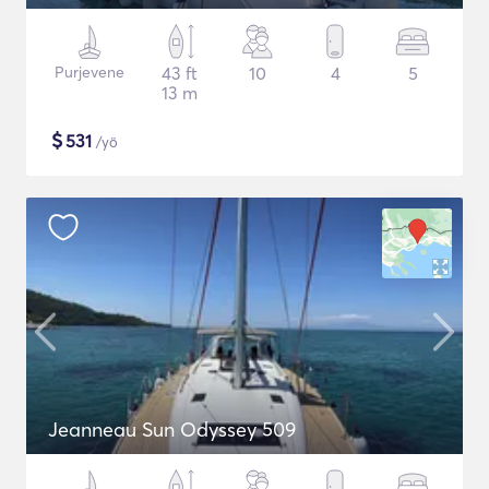
Purjevene
43 ft
10
4
5
13 m
$
531
/yö
Jeanneau Sun Odyssey 509