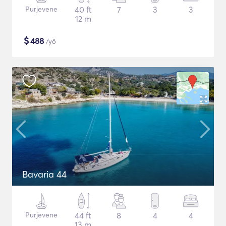
Purjevene
40 ft
7
3
3
12 m
$
488
/yö
Bavaria 44
Purjevene
44 ft
8
4
4
13 m