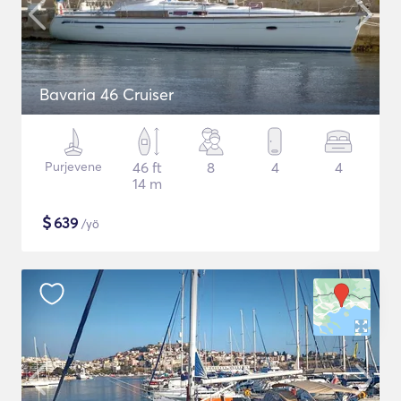
Bavaria 46 Cruiser
Purjevene
46 ft
8
4
4
14 m
$
639
/yö