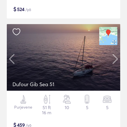
$
524
/yö
Dufour Gib Sea 51
Purjevene
51 ft
10
5
5
16 m
$
459
/yö