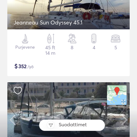
Jeanneau Sun Odyssey 45.1
Purjevene
45 ft
8
4
5
14 m
$
352
/yö
Suodattimet