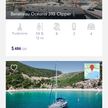
Beneteau Oceanis 393 Clipper
Purjevene
39 ft
8
3
4
12 m
$
486
/yö