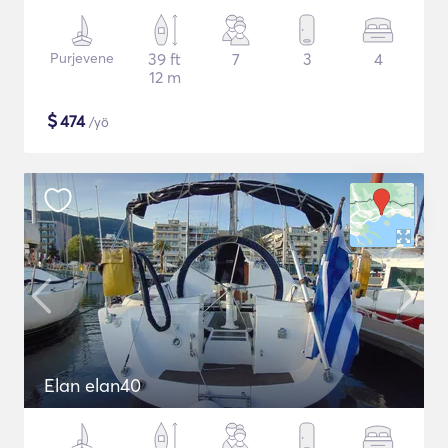
Purjevene
39 ft
7
3
4
12 m
$
474
/yö
Elan elan40