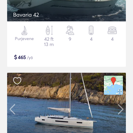
Bavaria 42
Purjevene
42 ft
9
4
4
13 m
$
465
/yö