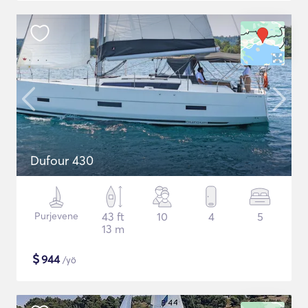
Dufour 430
Purjevene
43 ft
10
4
5
13 m
$
944
/yö