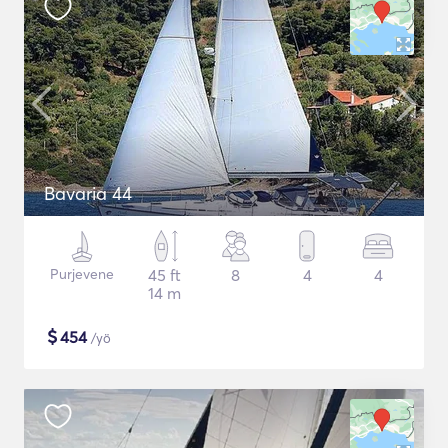
Bavaria 44
Purjevene
45 ft
8
4
4
14 m
$
454
/yö