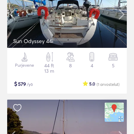
Sun Odyssey 44i
Purjevene
44 ft
8
4
5
13 m
$
579
5.0
/yö
(1
arvostelut
)