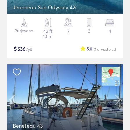
Jeanneau Sun Odyssey 42i
Purjevene
42 ft
7
3
4
13 m
$
536
5.0
/yö
(1
arvostelut
)
Beneteau 43