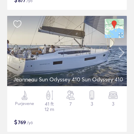
$
877
/yö
Jeanneau Sun Odyssey 410 Sun Odyssey 410
Purjevene
41 ft
7
3
3
12 m
$
769
/yö