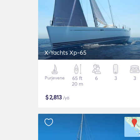
X-Yachts Xp-65
Purjevene
65 ft
6
3
3
20 m
$
2,813
/yö