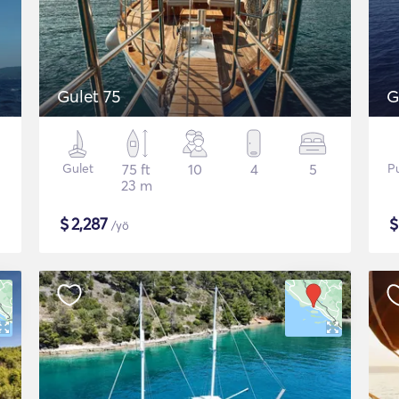
Gulet 75
G
Gulet
75 ft
10
4
5
P
23 m
$
2,287
/yö