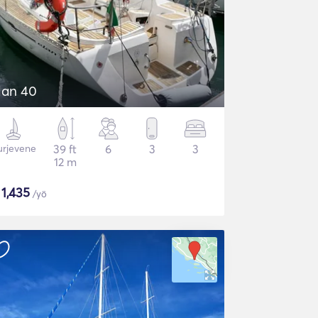
lan 40
urjevene
39 ft
6
3
3
12 m
$
1,435
/yö