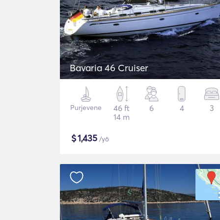
Bavaria 46 Cruiser
Purjevene
46 ft
6
4
3
14 m
$
1,435
/yö