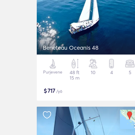
Beneteau Oceanis 48
Purjevene
48 ft
10
4
5
15 m
$
717
/yö