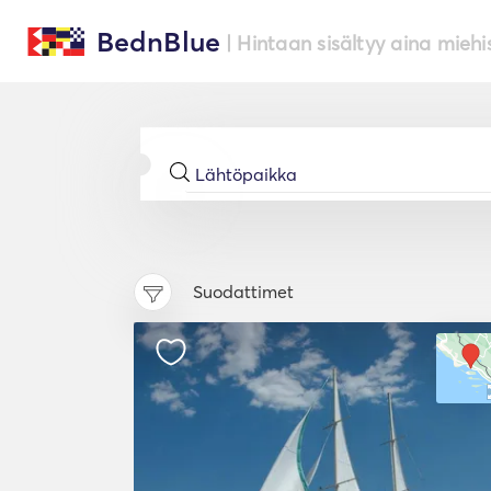
BednBlue
| Hintaan sisältyy aina miehi
Suodattimet