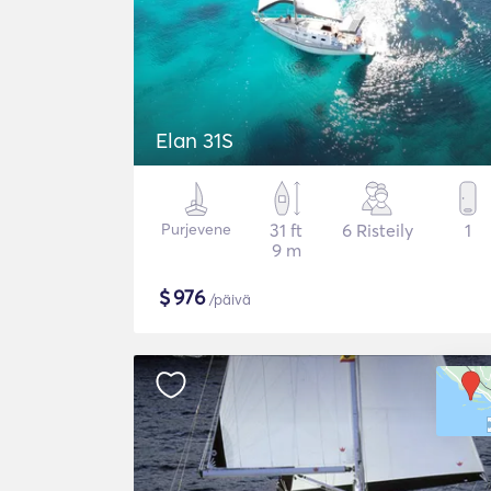
Elan 31S
Purjevene
31 ft
6 Risteily
1
9 m
$
976
/päivä