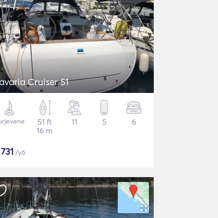
avaria Cruiser 51
urjevene
51 ft
11
5
6
16 m
$
731
/yö