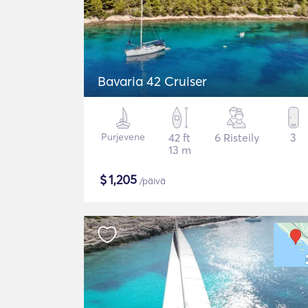
Bavaria 42 Cruiser
Purjevene
42 ft
6 Risteily
3
13 m
$
1,205
/päivä