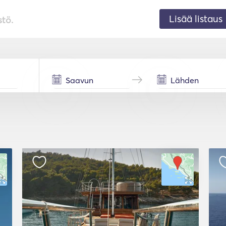
Lisää listaus
stö.