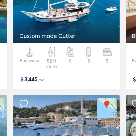
Custom made Cutter
B
Purjevene
82 ft
6
3
5
P
25 m
$
3,445
/yö