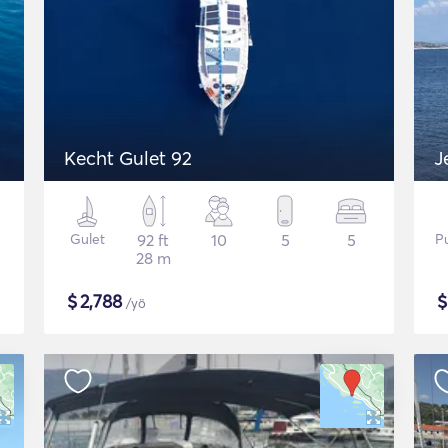
Kecht Gulet 92
J
Gulet
92 ft
10
5
5
P
28 m
$
2,788
/yö