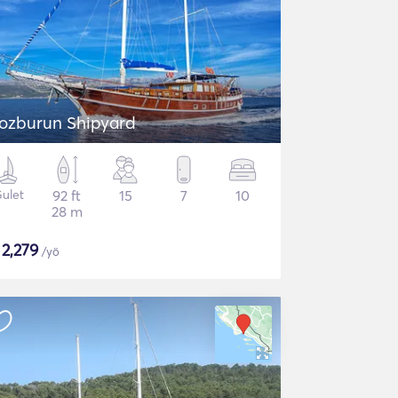
ozburun Shipyard
ulet
92 ft
15
7
10
28 m
$
2,279
/yö