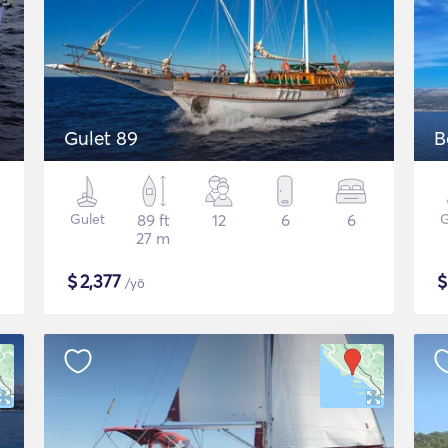
Gulet 89
B
Gulet
89 ft
12
6
6
G
27 m
$
2,377
/yö