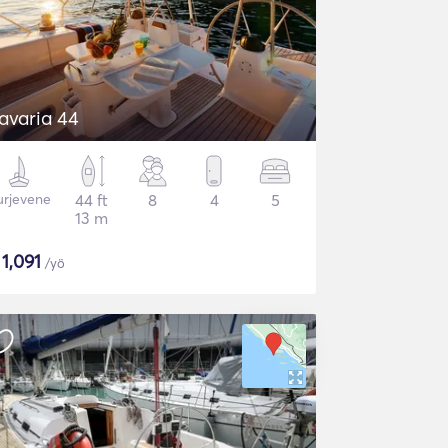
avaria 44
urjevene
44 ft
8
4
5
13 m
$
1,091
/yö