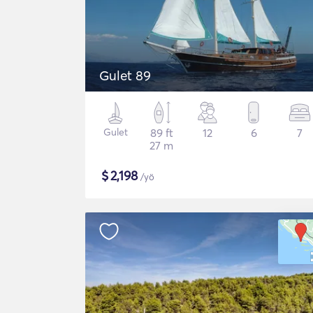
Gulet 89
Gulet
89 ft
12
6
7
27 m
$
2,198
/yö