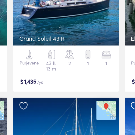
Grand Soleil 43 R
E
Purjevene
43 ft
2
1
1
P
13 m
$
1,435
/yö