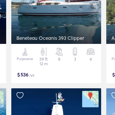
Beneteau Oceanis 393 Clipper
A
Purjevene
39 ft
8
3
4
P
12 m
$
536
/yö