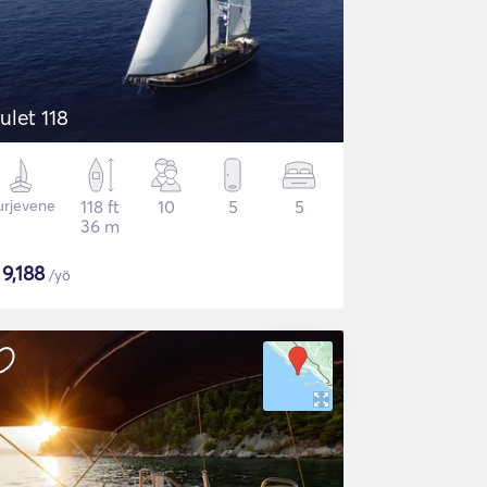
ulet 118
urjevene
118 ft
10
5
5
36 m
$
9,188
/yö