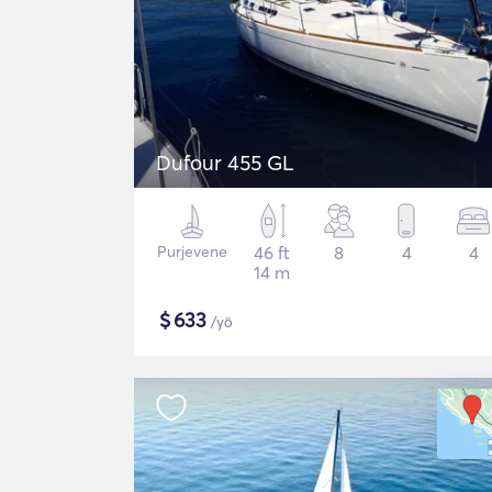
Dufour 455 GL
Purjevene
46 ft
8
4
4
14 m
$
633
/yö