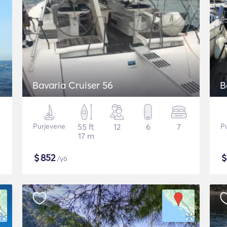
Bavaria Cruiser 56
B
Purjevene
55 ft
12
6
7
P
17 m
$
852
/yö