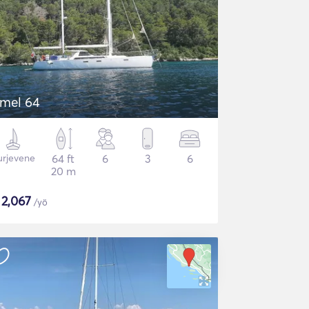
mel 64
urjevene
64 ft
6
3
6
20 m
$
2,067
/yö