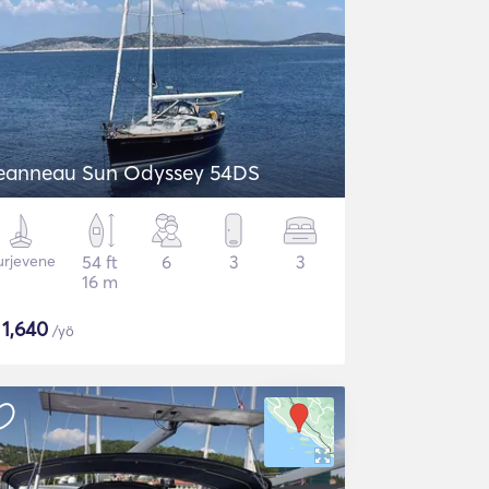
eanneau Sun Odyssey 54DS
urjevene
54 ft
6
3
3
16 m
$
1,640
/yö