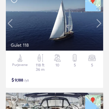
Gulet 118
Purjevene
118 ft
10
5
5
36 m
$
9,188
/yö