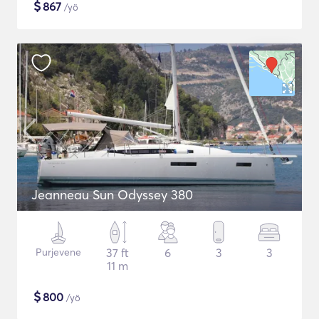
$
867
/yö
Jeanneau Sun Odyssey 380
Purjevene
37 ft
6
3
3
11 m
$
800
/yö