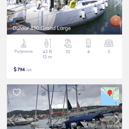
Dufour 430 Grand Large
Purjevene
43 ft
10
4
5
13 m
$
794
/yö