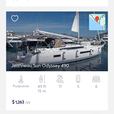
Jeanneau Sun Odyssey 490
Purjevene
49 ft
11
5
6
15 m
$
1,263
/yö