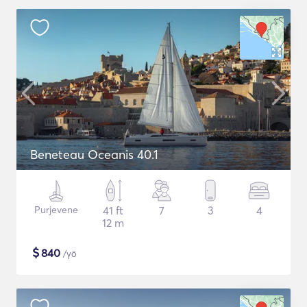
Beneteau Oceanis 40.1
Purjevene
41 ft
7
3
4
12 m
$
840
/yö