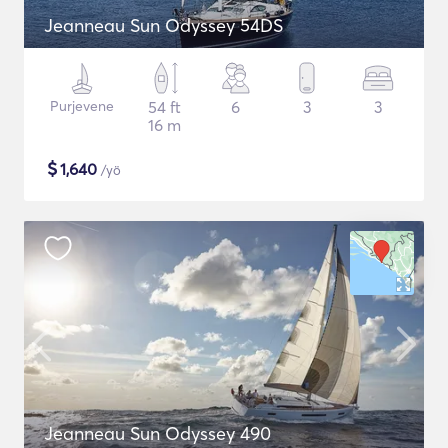
Jeanneau Sun Odyssey 54DS
Purjevene
54 ft
6
3
3
16 m
$
1,640
/yö
Jeanneau Sun Odyssey 490