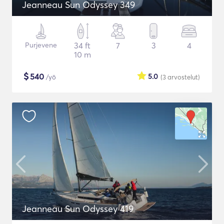
Jeanneau Sun Odyssey 349
Purjevene
34 ft
7
3
4
10 m
$
540
5.0
/yö
(3
arvostelut
)
Jeanneau Sun Odyssey 419