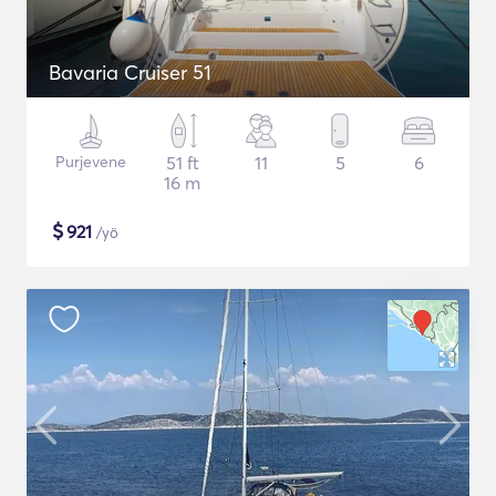
Bavaria Cruiser 51
Purjevene
51 ft
11
5
6
16 m
$
921
/yö