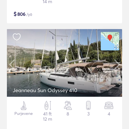
14 m
$
806
/yö
Jeanneau Sun Odyssey 410
Purjevene
41 ft
8
3
4
12 m