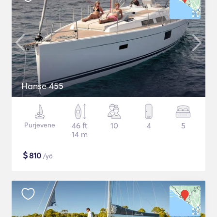
Hanse 455
Purjevene
46 ft
10
4
5
14 m
$
810
/yö