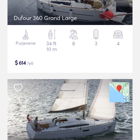
Dufour 360 Grand Large
Purjevene
34 ft
8
3
4
10 m
$
614
/yö