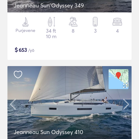
Jeanneau Sun Odyssey 349
Purjevene
34 ft
8
3
4
10 m
$
653
/yö
Jeanneau Sun Odyssey 410