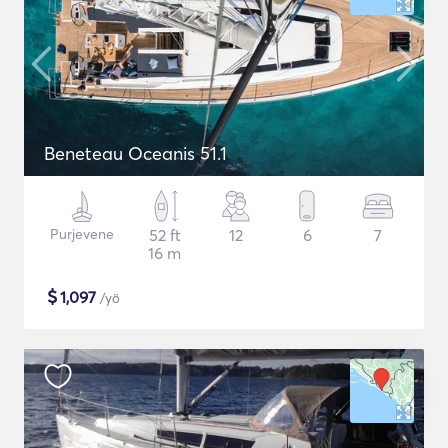
Beneteau Oceanis 51.1
Purjevene
52 ft
12
6
7
16 m
$
1,097
/yö