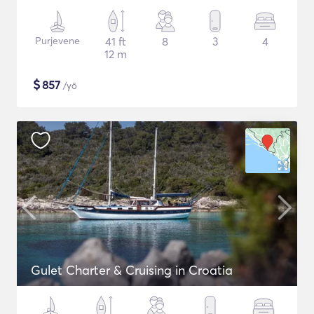
Purjevene
41 ft
8
3
4
12 m
$
857
/yö
Gulet Charter & Cruising in Croatia