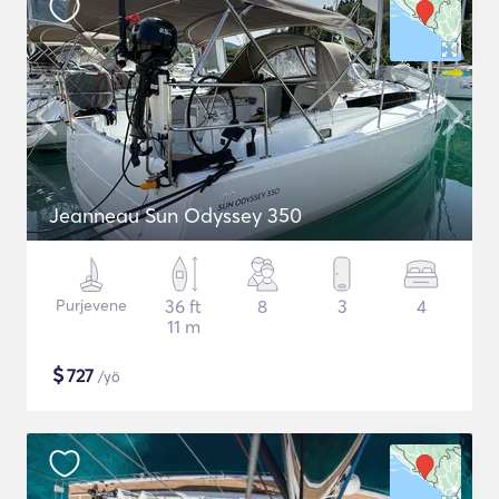
Jeanneau Sun Odyssey 350
Purjevene
36 ft
8
3
4
11 m
$
727
/yö