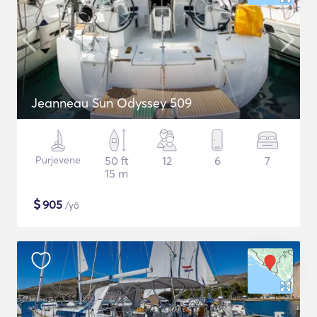
Jeanneau Sun Odyssey 509
Purjevene
50 ft
12
6
7
15 m
$
905
/yö