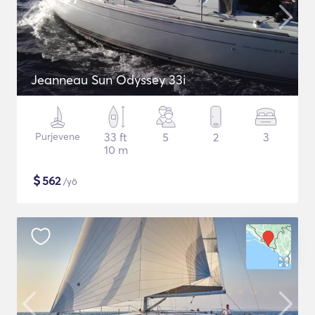
Jeanneau Sun Odyssey 33i
Purjevene
33 ft
5
2
3
10 m
$
562
/yö