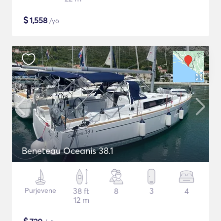
$
1,558
/yö
Beneteau Oceanis 38.1
Purjevene
38 ft
8
3
4
12 m