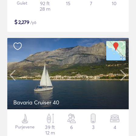
Gulet
92 ft
15
7
10
28 m
$
2,279
/yö
Bavaria Cruiser 40
Purjevene
39 ft
6
3
4
12 m