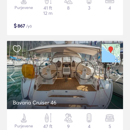
Purjevene
41 ft
8
3
4
12 m
$
867
/yö
Bavaria Cruiser 46
Purjevene
47 ft
9
4
5