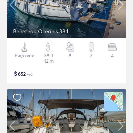
Beneteau Oceanis 38.1
Purjevene
38 ft
8
3
4
12 m
$
652
/yö