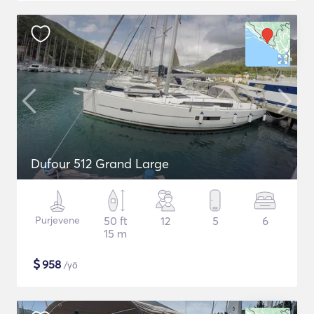
Dufour 512 Grand Large
Purjevene
50 ft
12
5
6
15 m
$
958
/yö