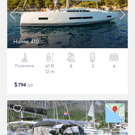
Hanse 410
Purjevene
41 ft
8
3
4
12 m
$
794
/yö