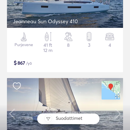
Jeanneau Sun Odyssey 410
Purjevene
41 ft
8
3
4
12 m
$
867
/yö
Suodattimet