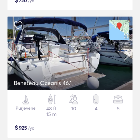
$
720
/yö
Beneteau Oceanis 46.1
Purjevene
48 ft
10
4
5
15 m
$
925
/yö