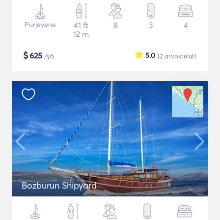
Purjevene
41 ft
8
3
4
12 m
$
625
5.0
/yö
(2
arvostelut
)
Bozburun Shipyard