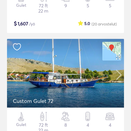
Gulet
72 ft
9
5
5
22 m
$
1,607
5.0
/yö
(20
arvostelut
)
Custom Gulet 72
Gulet
72 ft
8
4
4
22 m