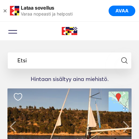
Lataa sovellus
×
AVAA
Varaa nopeasti ja helposti
Etsi
Hintaan sisältyy aina miehistö.