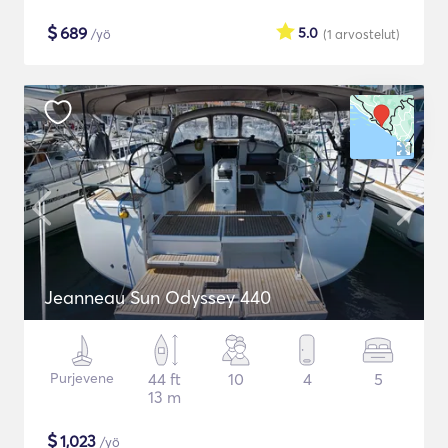
$
689
5.0
/yö
(1
arvostelut
)
Jeanneau Sun Odyssey 440
Purjevene
44 ft
10
4
5
13 m
$
1,023
/yö