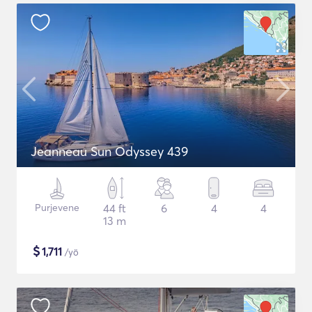
Jeanneau Sun Odyssey 439
Purjevene
44 ft
6
4
4
13 m
$
1,711
/yö