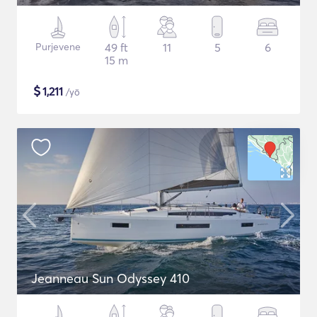
Purjevene
49 ft
11
5
6
15 m
$
1,211
/yö
Jeanneau Sun Odyssey 410