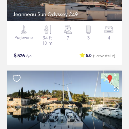
Jeanneau Sun Odyssey 349
Purjevene
34 ft
7
3
4
10 m
$
526
5.0
/yö
(1
arvostelut
)