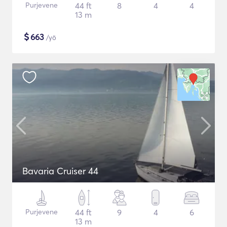
Purjevene
44 ft
8
4
4
13 m
$
663
/yö
Bavaria Cruiser 44
Purjevene
44 ft
9
4
6
13 m