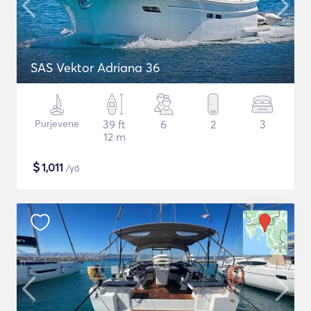
SAS Vektor Adriana 36
Purjevene
39 ft
6
2
3
12 m
$
1,011
/yö