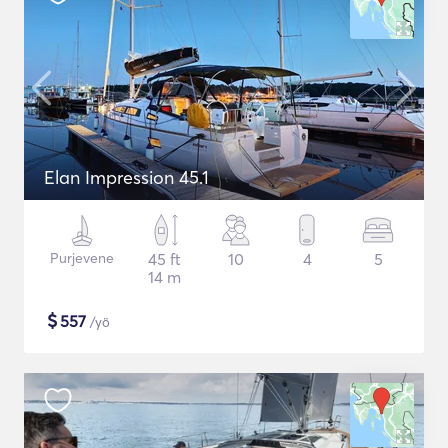
Elan Impression 45.1
Purjevene
45 ft
10
4
5
14 m
$
557
/yö