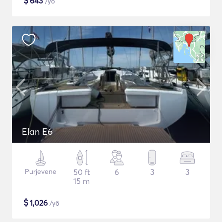
$
643
/yö
Elan E6
Purjevene
50 ft
6
3
3
15 m
$
1,026
/yö