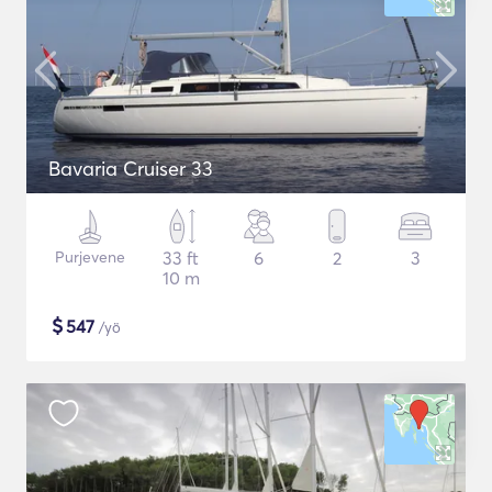
Bavaria Cruiser 33
Purjevene
33 ft
6
2
3
10 m
$
547
/yö