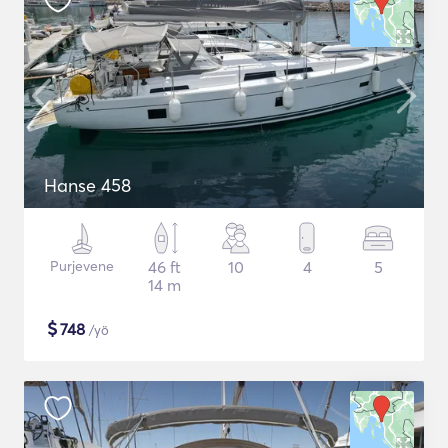
Hanse 458
Purjevene
46 ft
10
4
5
14 m
$
748
/yö