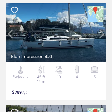
Elan Impression 45.1
Purjevene
45 ft
10
4
5
14 m
$
789
/yö