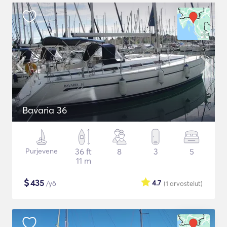
Bavaria 36
Purjevene
36 ft
8
3
5
11 m
$
435
4.7
/yö
(1
arvostelut
)