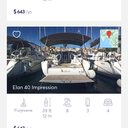
$
643
/yö
Elan 40 Impression
Purjevene
39 ft
8
3
4
12 m