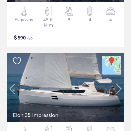
Purjevene
45 ft
8
4
4
14 m
$
590
/yö
Elan 35 Impression