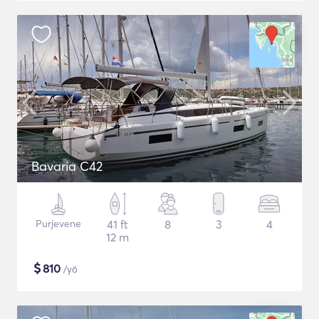
Bavaria C42
Purjevene
41 ft
8
3
4
12 m
$
810
/yö