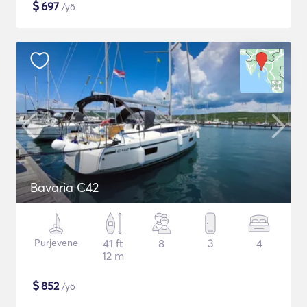
$
697
/yö
Bavaria C42
Purjevene
41 ft
8
3
4
12 m
$
852
/yö