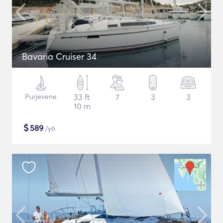
Bavaria Cruiser 34
Purjevene
33 ft
7
3
3
10 m
$
589
/yö