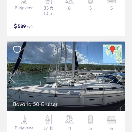
Purjevene
33 ft
8
3
5
10 m
$
589
/yö
Bavaria 50 Cruiser
Purjevene
51 ft
11
5
6