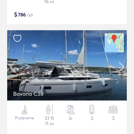
16 m
$
786
/yö
Bavaria C38
Purjevene
37 ft
6
3
3
11 m