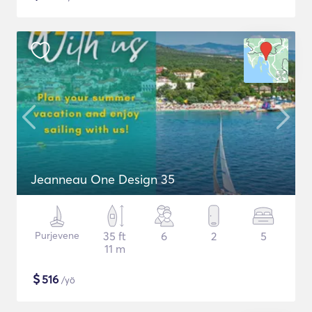
Jeanneau One Design 35
Purjevene
35 ft
6
2
5
11 m
$
516
/yö