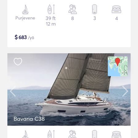
Purjevene
39 ft
8
3
4
12 m
$
683
/yö
Bavaria C38