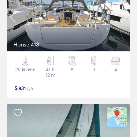
Hanse 418
Purjevene
41 ft
8
3
4
12 m
$
831
/yö