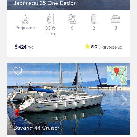
Jeanneau 35 One Design
Purjevene
35 ft
6
2
3
11 m
$
424
5.0
/yö
(1
arvostelut
)
Bavaria 44 Cruiser