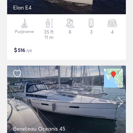
Elan E4
Purjevene
35 ft
8
3
4
11 m
$
516
/yö
Beneteau Oceanis 45