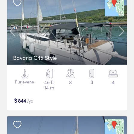
Bavaria C45 Style
Purjevene
46 ft
8
3
4
14 m
$
844
/yö