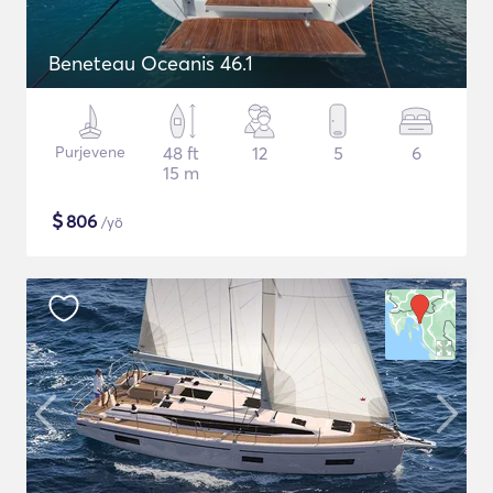
Beneteau Oceanis 46.1
Purjevene
48 ft
12
5
6
15 m
$
806
/yö