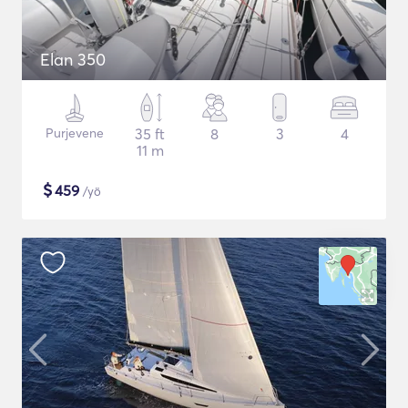
Elan 350
Purjevene
35 ft
8
3
4
11 m
$
459
/yö