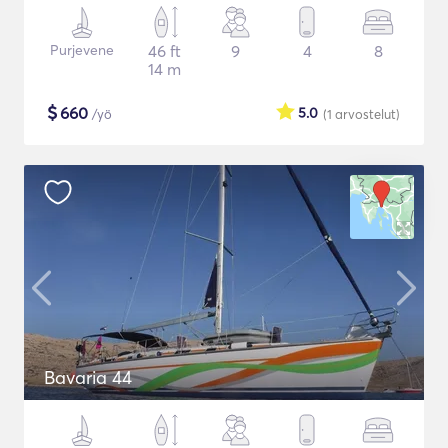
Purjevene
46 ft
9
4
8
14 m
$
660
5.0
/yö
(1
arvostelut
)
Bavaria 44