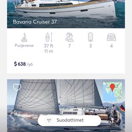
Bavaria Cruiser 37
Purjevene
37 ft
7
3
4
11 m
$
638
/yö
Suodattimet