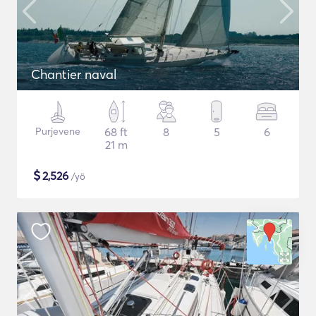
Chantier naval
Purjevene
68 ft
8
5
6
21 m
$
2,526
/yö