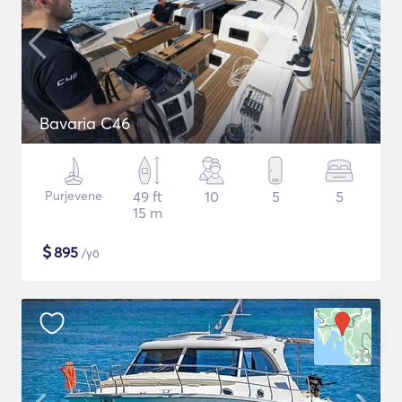
Bavaria C46
Purjevene
49 ft
10
5
5
15 m
$
895
/yö