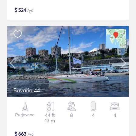
$
524
/yö
Bavaria 44
Purjevene
44 ft
8
4
4
13 m
$
663
/yö