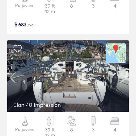
Purjevene
39 ft
8
3
4
12 m
$
683
/yö
Elan 40 Impression
Purjevene
39 ft
8
3
4
12 m