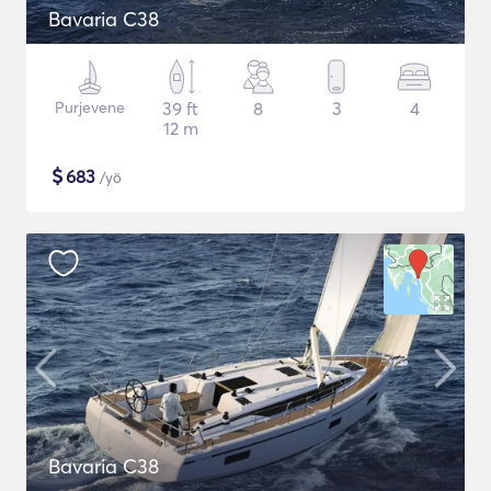
Bavaria C38
Purjevene
39 ft
8
3
4
12 m
$
683
/yö
Bavaria C38