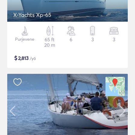
X-Yachts Xp-65
Purjevene
65 ft
6
3
3
20 m
$
2,813
/yö