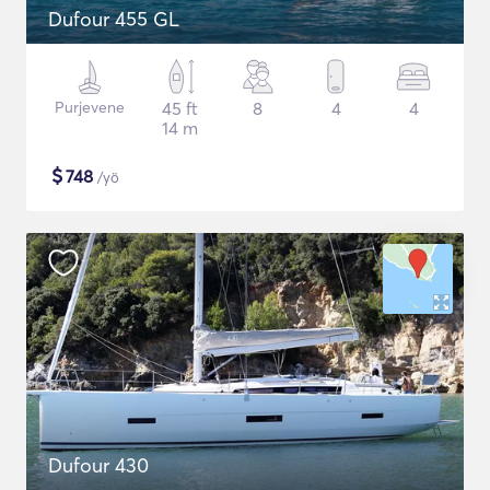
Dufour 455 GL
Purjevene
45 ft
8
4
4
14 m
$
748
/yö
Dufour 430