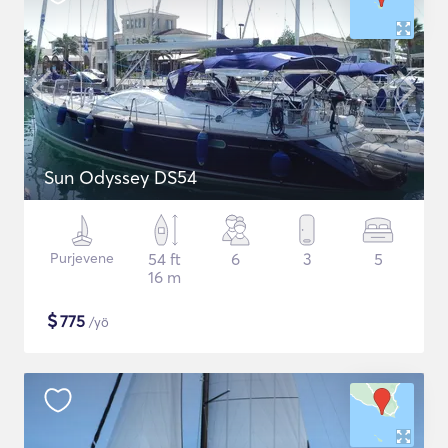
Sun Odyssey DS54
Purjevene
54 ft
6
3
5
16 m
$
775
/yö