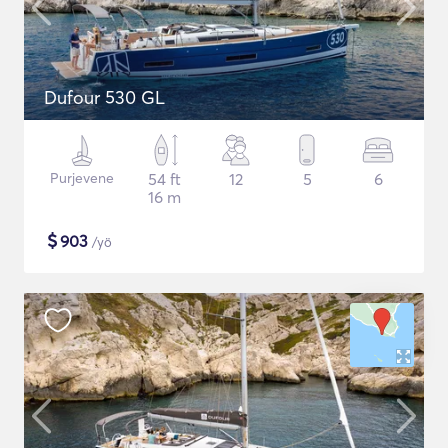
Dufour 530 GL
Purjevene
54 ft
12
5
6
16 m
$
903
/yö