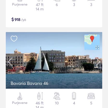
Purjevene
47 ft
6
3
3
14 m
$
918
/yö
Bavaria Bavaria 46
Purjevene
46 ft
10
4
5
14 m