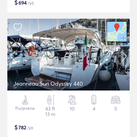
$
694
/yö
Jeanneau Sun Odyssey 440
Purjevene
43 ft
10
4
5
13 m
$
782
/yö