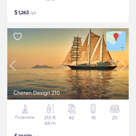
$
1,263
/yö
Choren Design 210
Purjevene
210 ft
42
18
20
64 m