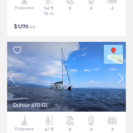
Purjevene
54 ft
8
4
4
16 m
$
1,770
/yö
Dufour 470 GL
Purjevene
47 ft
8
4
4