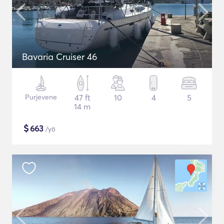
Bavaria Cruiser 46
Purjevene
47 ft
10
4
5
14 m
$
663
/yö