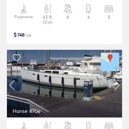
Purjevene
43 ft
8
4
5
13 m
$
748
/yö
Hanse 470e