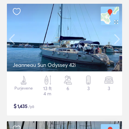
Jeanneau Sun Odyssey 42i
Purjevene
13 ft
6
3
3
4 m
$
1,435
/yö