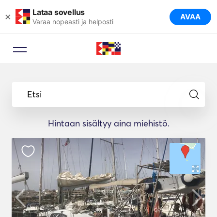
Lataa sovellus
×
AVAA
Varaa nopeasti ja helposti
Etsi
Hintaan sisältyy aina miehistö.