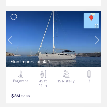
Elan Impression 45.1
Purjevene
45 ft
15 Risteily
3
14 m
$
861
/päivä