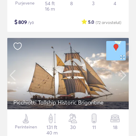
Purjevene
54 ft
8
3
4
16 m
$
809
5.0
/yö
(72
arvostelut
)
Picchiotti Tallship Historic Brigantine
Perinteinen
131 ft
30
11
18
40 m