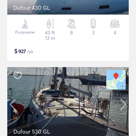
Dufour 430 GL
Purjevene
43 ft
8
3
4
13 m
$
927
/yö
Dufour 530 GL