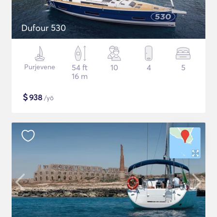
Dufour 530
Purjevene
54 ft
10
4
5
16 m
$
938
/yö