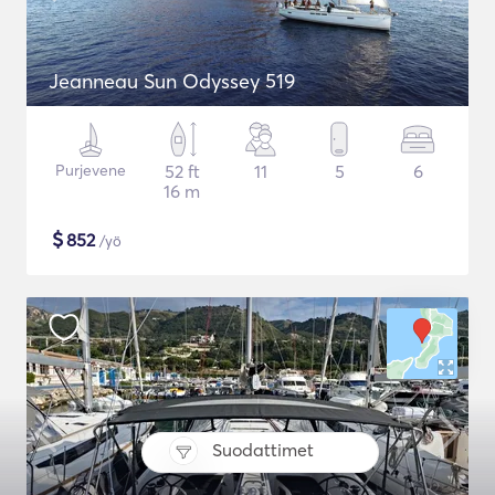
Jeanneau Sun Odyssey 519
Purjevene
52 ft
11
5
6
16 m
$
852
/yö
Suodattimet