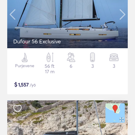
Dufour 56 Exclusive
Purjevene
56 ft
6
3
3
17 m
$
1,557
/yö