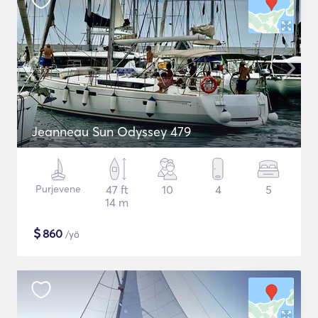
Jeanneau Sun Odyssey 479
Purjevene
47 ft
10
4
5
14 m
$
860
/yö