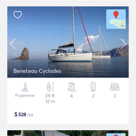
Beneteau Cyclades
Purjevene
39 ft
4
2
2
12 m
$
528
/yö