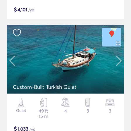
$
4,101
/yö
Custom-Built Turkish Gulet
Gulet
49 ft
4
3
3
15 m
$
1,033
/yö