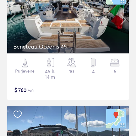
Beneteau Oceanis 45
Purjevene
45 ft
10
4
6
14 m
$
760
/yö