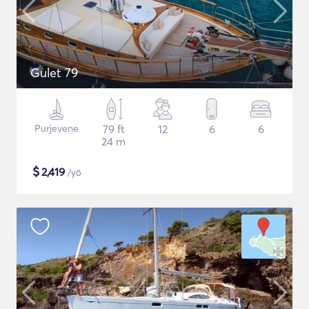
Gulet 79
Purjevene
79 ft
12
6
6
24 m
$
2,419
/yö