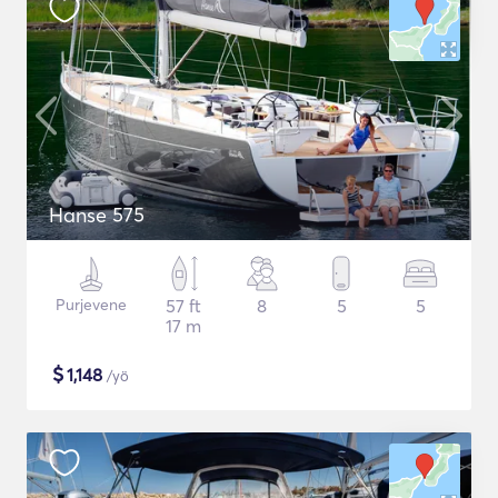
Hanse 575
Purjevene
57 ft
8
5
5
17 m
$
1,148
/yö