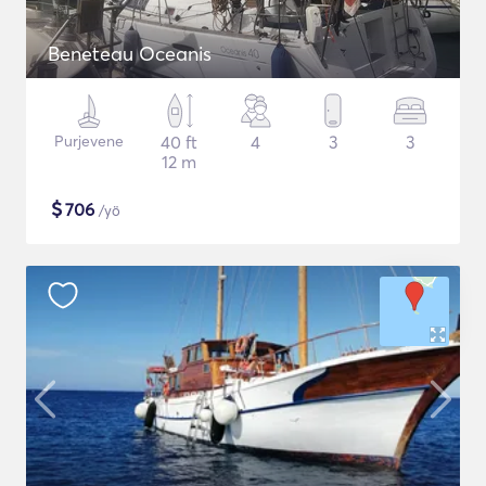
Beneteau Oceanis
Purjevene
40 ft
4
3
3
12 m
$
706
/yö