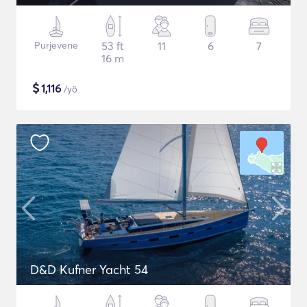
Purjevene
53 ft
11
6
7
16 m
$
1,116
/yö
D&D Kufner Yacht 54