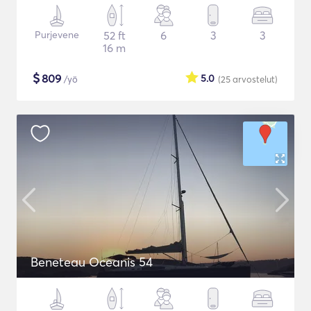
Purjevene
52 ft
6
3
3
16 m
$
809
5.0
/yö
(25
arvostelut
)
Beneteau Oceanis 54