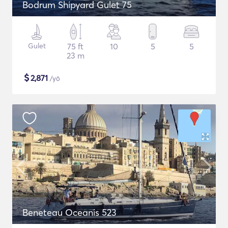
Bodrum Shipyard Gulet 75
Gulet
75 ft
10
5
5
23 m
$
2,871
/yö
Beneteau Oceanis 523