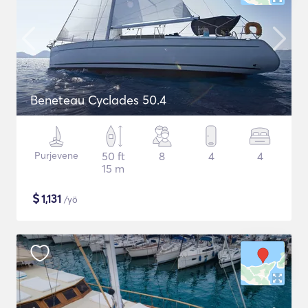
Beneteau Cyclades 50.4
Purjevene
50 ft
8
4
4
15 m
$
1,131
/yö