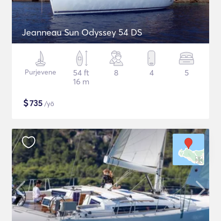
Jeanneau Sun Odyssey 54 DS
Purjevene
54 ft
8
4
5
16 m
$
735
/yö