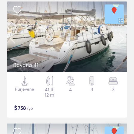
Bavaria 41
Purjevene
41 ft
4
3
3
12 m
$
758
/yö