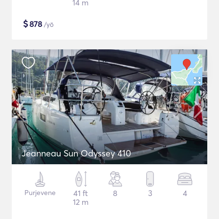
14 m
$
878
/yö
Jeanneau Sun Odyssey 410
Purjevene
41 ft
8
3
4
12 m