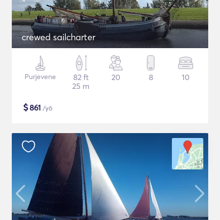
crewed sailcharter
Purjevene
82 ft
20
8
10
25 m
$
861
/yö