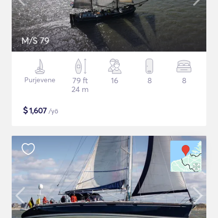
M/S 79
Purjevene
79 ft
16
8
8
24 m
$
1,607
/yö