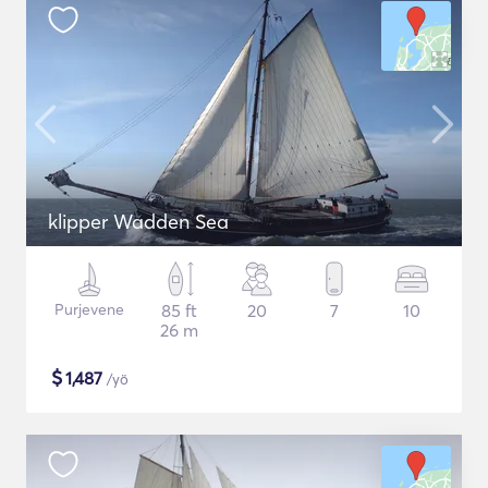
klipper Wadden Sea
Purjevene
85 ft
20
7
10
26 m
$
1,487
/yö