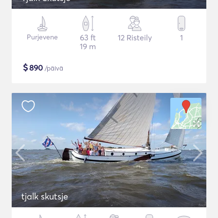
Purjevene
63 ft
12 Risteily
1
19 m
$
890
/päivä
tjalk skutsje