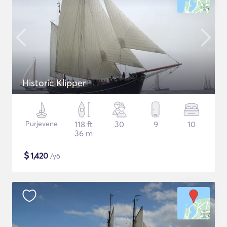
Historic Klipper
Purjevene
118 ft
30
9
10
36 m
$
1,420
/yö