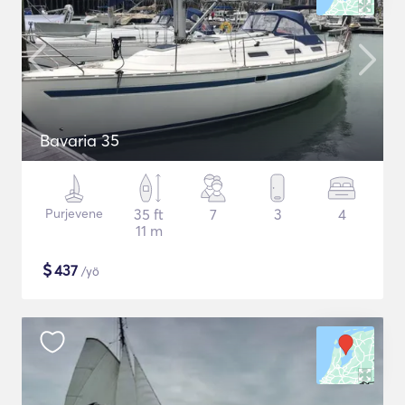
Bavaria 35
Purjevene
35 ft
7
3
4
11 m
$
437
/yö