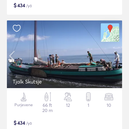
$
434
/yö
Tjalk Skutsje
Purjevene
66 ft
12
1
10
20 m
$
434
/yö