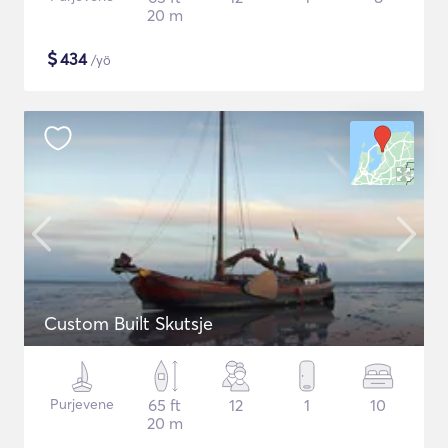
20 m
$
434
/yö
Custom Built Skutsje
Purjevene
65 ft
12
1
10
20 m