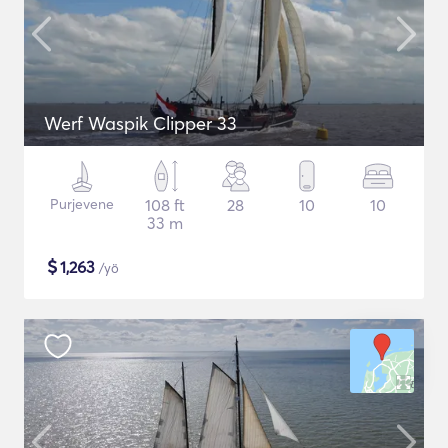
Werf Waspik Clipper 33
Purjevene
108 ft
28
10
10
33 m
$
1,263
/yö