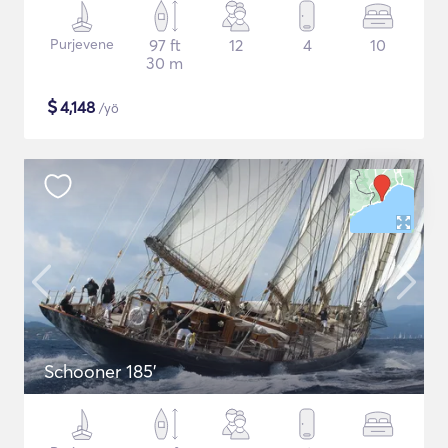
Purjevene
97 ft
12
4
10
30 m
$
4,148
/yö
Schooner 185'