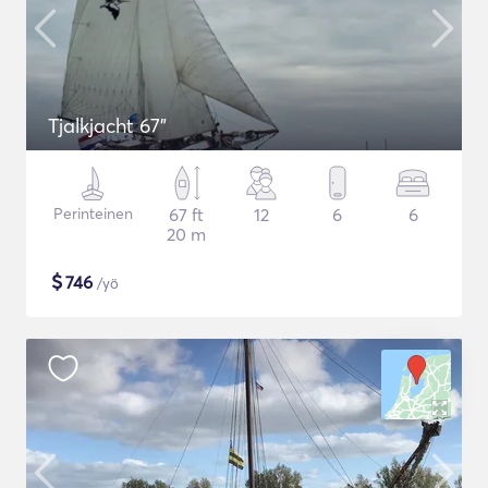
Tjalkjacht 67"
Perinteinen
67 ft
12
6
6
20 m
$
746
/yö