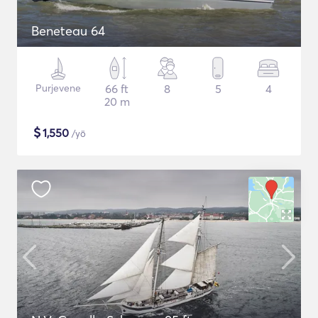
Beneteau 64
Purjevene
66 ft
8
5
4
20 m
$
1,550
/yö