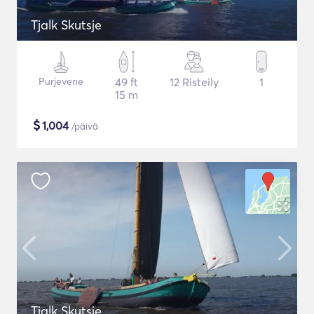
Tjalk Skutsje
Purjevene
49 ft
12 Risteily
1
15 m
$
1,004
/päivä
Tjalk Skutsje