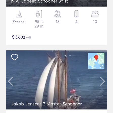
N.V. Capello Schooner 95 ft
Kuunari
95 ft
18
4
10
29 m
$
3,602
/yö
Jakob Jensens 2 Mastet Schonner