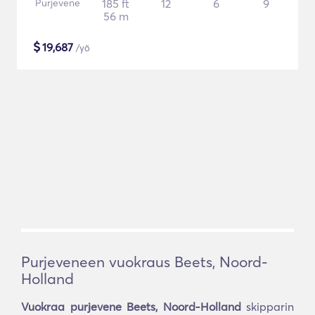
Purjevene
185 ft
12
6
9
56 m
$
19,687
/yö
Purjeveneen vuokraus Beets, Noord-
Holland
Vuokraa purjevene Beets, Noord-Holland
skipparin