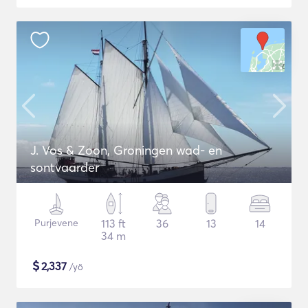
J. Vos & Zoon, Groningen wad- en
sontvaarder
Purjevene
113 ft
36
13
14
34 m
$
2,337
/yö