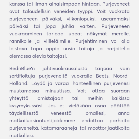
kanssa tai ilman alhaisimpaan hintaan. Purjeveneet
ovat taloudellisin veneiden tyyppi. Voit vuokrata
purjeveneen päiväksi, viikonlopuksi, useammaksi
päiväksi tai jopa juhlia varten. Purjeveneen
vuokraaminen tarjoaa upeat näkymät merelle,
rannikolle ja villieläimille. Purjehtiminen voi olla
loistava tapa oppia uusia taitoja ja harjoitella
olemassa olevia taitojasi.
BednBlue'n jahtivuokrausalusta tarjoaa vain
sertifioituja purjeveneitä vuokralle Beets, Noord-
Holland. Löydä ja varaa ihanteellinen purjevenesi
muutamassa minuutissa. Voit ottaa suoraan
yhteyttä omistajaan tai meihin kaikissa
kysymyksissäsi. Jos et vieläkään osaa päättää
täydellisestä veneestä lomallesi, anna
matkailuasiantuntijoidemme ehdottaa parhaita
purjeveneitä, katamaraaneja tai moottorijaatikoita
matkallesi.