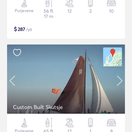
Purjevene
56 ft
12
2
10
17 m
$
287
/yö
Custom Built Skutsje
Purjevene
65 ft
12
1
8