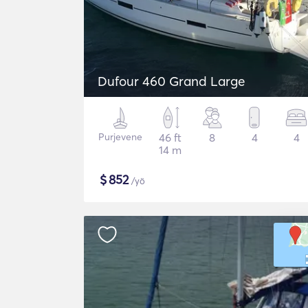
Dufour 460 Grand Large
Purjevene
46 ft
8
4
4
14 m
$
852
/yö