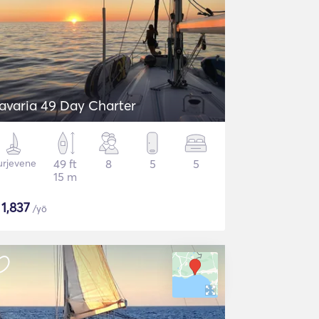
avaria 49 Day Charter
urjevene
49 ft
8
5
5
15 m
$
1,837
/yö