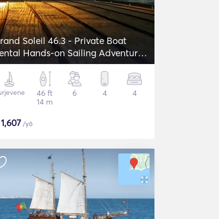
rand Soleil 46.3 - Private Boat
ental Hands-on Sailing Adventure
n Lagos
urjevene
46 ft
6
4
4
14 m
$
1,607
/yö