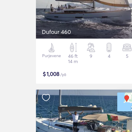
Dufour 460
Purjevene
46 ft
9
4
5
14 m
$
1,008
/yö