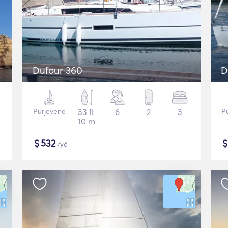
Dufour 360
D
Purjevene
33 ft
6
2
3
P
10 m
$
532
/yö