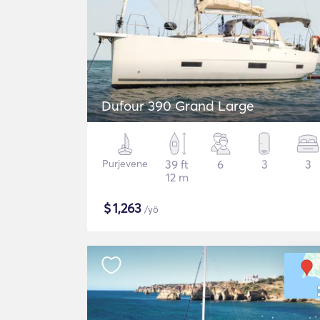
Dufour 390 Grand Large
Purjevene
39 ft
6
3
3
12 m
$
1,263
/yö