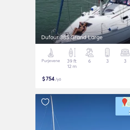
Dufour 385 Grand Large
Purjevene
39 ft
6
3
3
12 m
$
754
/yö