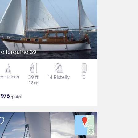
allorquina 39
erinteinen
39 ft
14 Risteily
0
12 m
$
976
/päivä