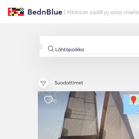
BednBlue
| Hintaan sisältyy aina miehi
Suodattimet