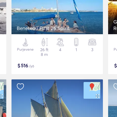
G
Beneteau First 26 Spirit
R
i
Purjevene
26 ft
4
1
3
P
8 m
$
516
/yö