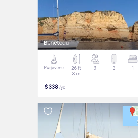
Beneteau
Purjevene
26 ft
3
2
1
8 m
$
338
/yö