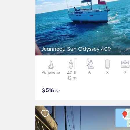
Jeanneau Sun Odyssey 409
Purjevene
40 ft
6
3
3
12 m
$
516
/yö