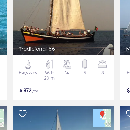
Tradicional 66
M
Purjevene
66 ft
14
5
8
P
20 m
$
872
/yö