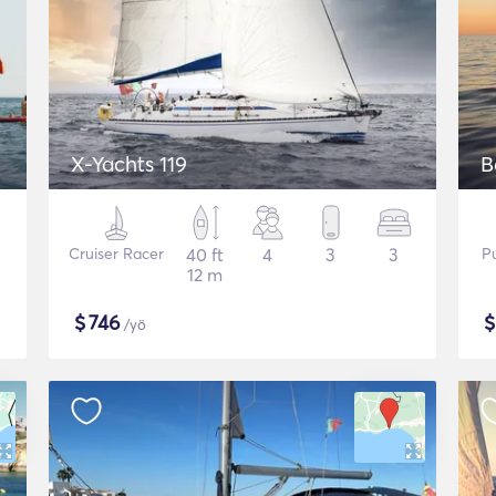
X-Yachts 119
B
Cruiser Racer
40 ft
4
3
3
P
12 m
$
746
/yö