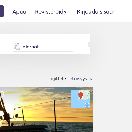
Apua
Rekisteröidy
Kirjaudu sisään
Vieraat
lajittele:
>