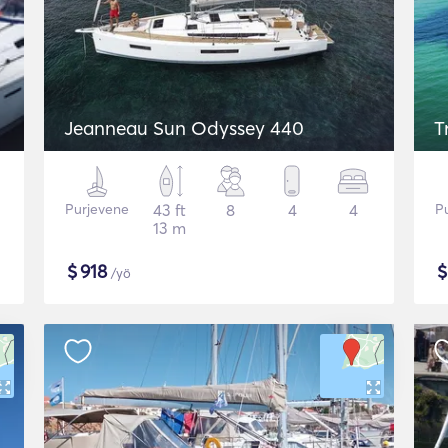
Jeanneau Sun Odyssey 440
T
Purjevene
43 ft
8
4
4
P
13 m
$
918
/yö