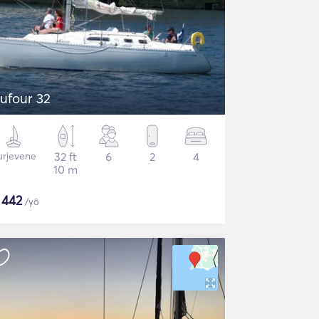
ufour 32
urjevene
32 ft
6
2
4
10 m
$
442
/yö