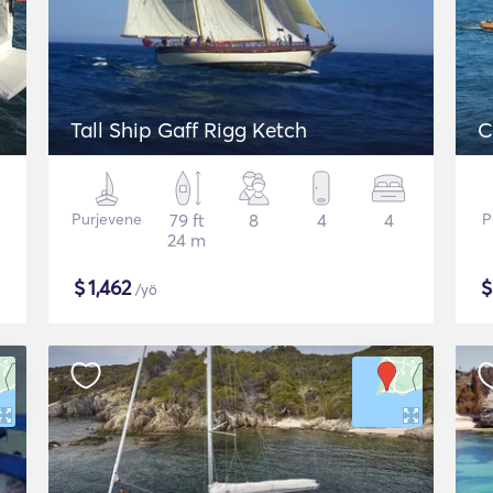
Tall Ship Gaff Rigg Ketch
C
Purjevene
79 ft
8
4
4
P
24 m
$
1,462
/yö