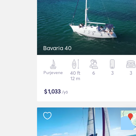
Bavaria 40
Purjevene
40 ft
6
3
3
12 m
$
1,033
/yö