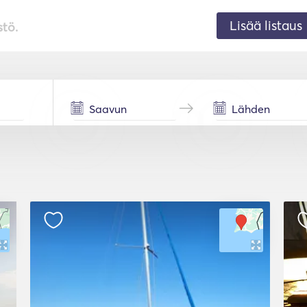
Lisää listaus
stö.