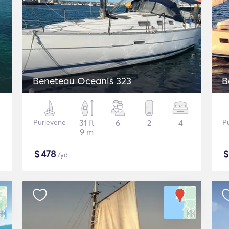
Beneteau Oceanis 323
B
Purjevene
31 ft
6
2
4
P
9 m
$
478
/yö