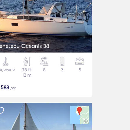
eneteau Oceanis 38
urjevene
38 ft
8
3
5
12 m
$
583
/yö