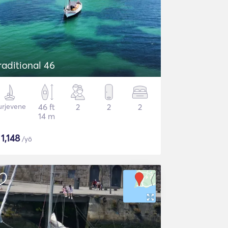
raditional 46
urjevene
46 ft
2
2
2
14 m
$
1,148
/yö