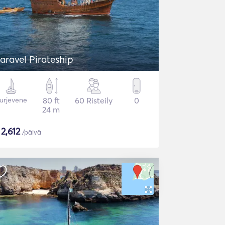
aravel Pirateship
urjevene
80 ft
60 Risteily
0
24 m
$
2,612
/päivä