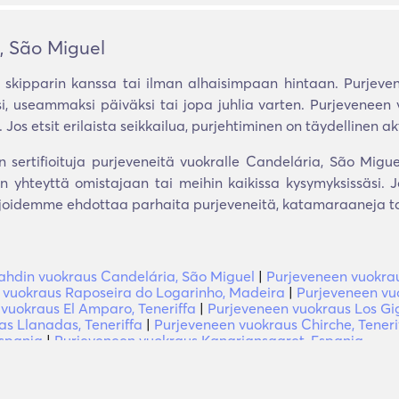
, São Miguel
skipparin kanssa tai ilman alhaisimpaan hintaan. Purjevene
si, useammaksi päiväksi tai jopa juhlia varten. Purjeveneen
 Jos etsit erilaista seikkailua, purjehtiminen on täydellinen akt
n sertifioituja purjeveneitä vuokralle Candelária, São Migue
 yhteyttä omistajaan tai meihin kaikissa kysymyksissäsi. J
ijoidemme ehdottaa parhaita purjeveneitä, katamaraaneja tai
ahdin vuokraus Candelária, São Miguel
|
Purjeveneen vuokra
 vuokraus Raposeira do Logarinho, Madeira
|
Purjeveneen vu
vuokraus El Amparo, Teneriffa
|
Purjeveneen vuokraus Los Gig
s Llanadas, Teneriffa
|
Purjeveneen vuokraus Chirche, Teneri
Espanja
|
Purjeveneen vuokraus Kanariansaaret, Espanja