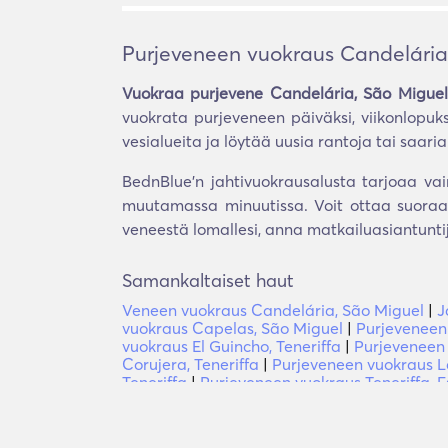
Purjeveneen vuokraus Candelária
Vuokraa purjevene Candelária, São Miguel
vuokrata purjeveneen päiväksi, viikonlopuk
vesialueita ja löytää uusia rantoja tai saaria.
BednBlue'n jahtivuokrausalusta tarjoaa vai
muutamassa minuutissa. Voit ottaa suoraan
veneestä lomallesi, anna matkailuasiantunt
Samankaltaiset haut
Veneen vuokraus Candelária, São Miguel
|
J
vuokraus Capelas, São Miguel
|
Purjeveneen
vuokraus El Guincho, Teneriffa
|
Purjeveneen 
Corujera, Teneriffa
|
Purjeveneen vuokraus La
Teneriffa
|
Purjeveneen vuokraus Teneriffa, 