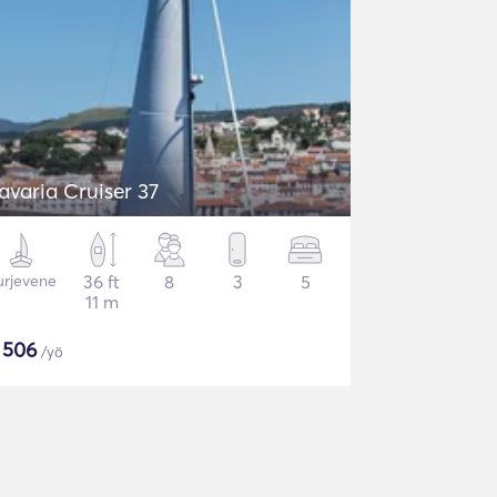
avaria Cruiser 37
urjevene
36 ft
8
3
5
11 m
$
506
/yö