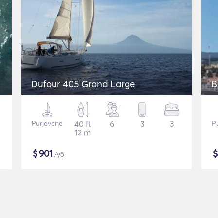
Dufour 405 Grand Large
B
Purjevene
40 ft
6
3
3
P
12 m
$
901
/yö