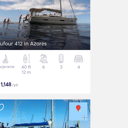
ufour 412 in Azores
urjevene
40 ft
6
3
4
12 m
$
1,148
/yö