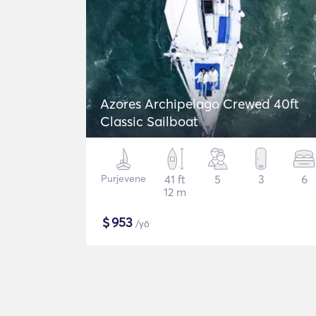
Azores Archipelago Crewed 40ft
Classic Sailboat
Purjevene
41 ft
5
3
6
12 m
$
953
/yö