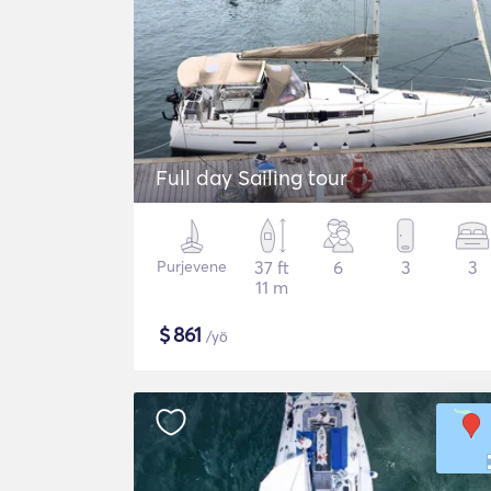
Full day Sailing tour
Purjevene
37 ft
6
3
3
11 m
$
861
/yö