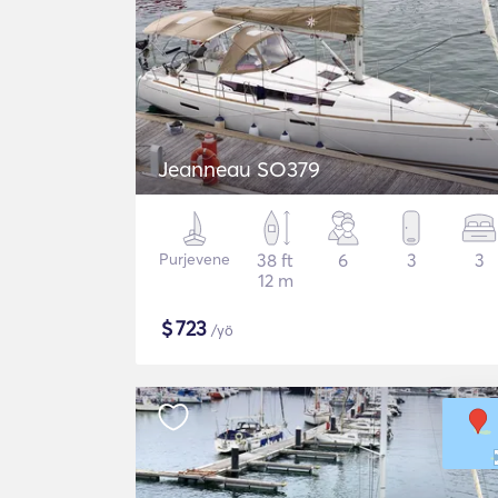
Jeanneau SO379
Purjevene
38 ft
6
3
3
12 m
$
723
/yö