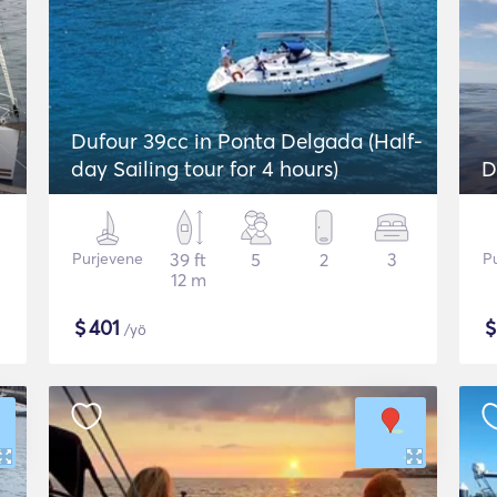
Dufour 39cc in Ponta Delgada (Half-
day Sailing tour for 4 hours)
D
Purjevene
39 ft
5
2
3
P
12 m
$
401
/yö