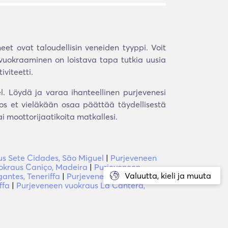
et ovat taloudellisin veneiden tyyppi. Voit
 vuokraaminen on loistava tapa tutkia uusia
iviteetti.
l. Löydä ja varaa ihanteellinen purjevenesi
os et vieläkään osaa päättää täydellisestä
 moottorijaatikoita matkallesi.
us Sete Cidades, São Miguel
|
Purjeveneen
okraus Caniço, Madeira
|
Purjeveneen
Valuutta, kieli ja muuta
antes, Teneriffa
|
Purjeveneen vuokraus La
ffa
|
Purjeveneen vuokraus La Cantera,