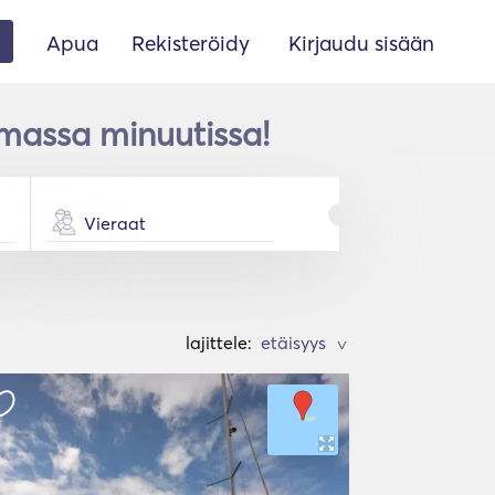
Apua
Rekisteröidy
Kirjaudu sisään
massa minuutissa!
Vieraat
lajittele:
>