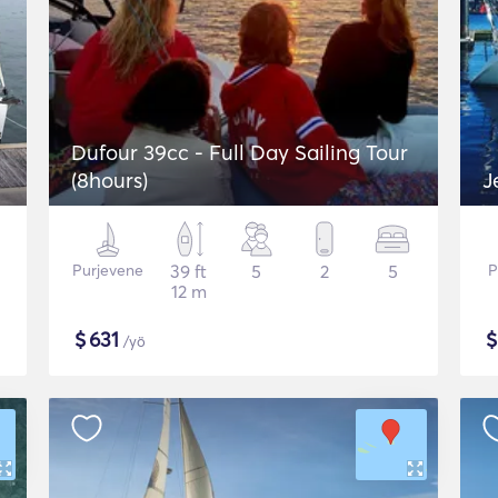
Dufour 39cc - Full Day Sailing Tour
(8hours)
J
Purjevene
39 ft
5
2
5
P
12 m
$
631
/yö