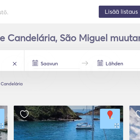
Lisää listaus
stö.
e Candelária, São Miguel muuta
Candelária