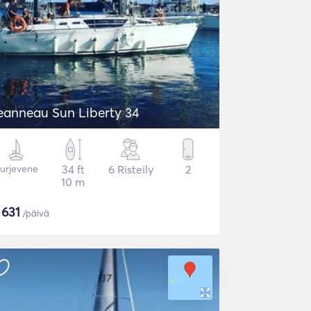
eanneau Sun Liberty 34
urjevene
34 ft
6 Risteily
2
10 m
$
631
/päivä