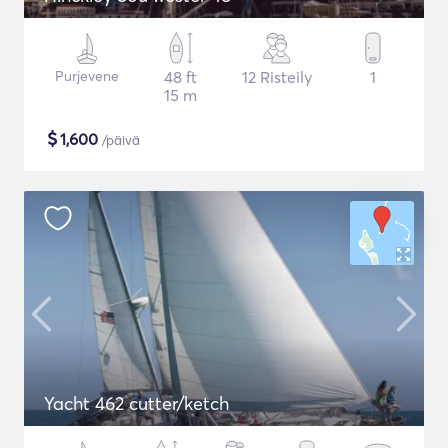
Purjevene
48 ft
12 Risteily
1
15 m
$
1,600
/päivä
Yacht 462 cutter/ketch