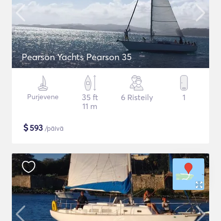
Pearson Yachts Pearson 35
Purjevene
35 ft
6 Risteily
1
11 m
$
593
/päivä