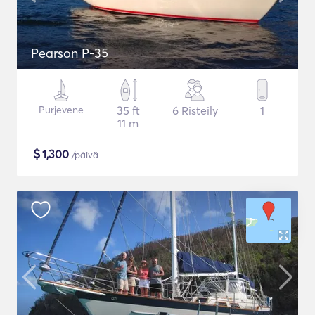
Pearson P-35
Purjevene
35 ft
6 Risteily
1
11 m
$
1,300
/päivä