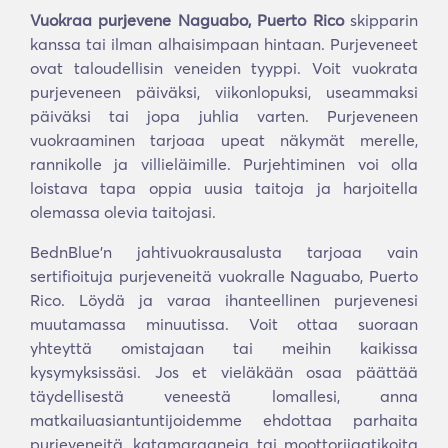
Vuokraa purjevene Naguabo, Puerto Rico
skipparin
kanssa tai ilman alhaisimpaan hintaan. Purjeveneet
ovat taloudellisin veneiden tyyppi. Voit vuokrata
purjeveneen päiväksi, viikonlopuksi, useammaksi
päiväksi tai jopa juhlia varten. Purjeveneen
vuokraaminen tarjoaa upeat näkymät merelle,
rannikolle ja villieläimille. Purjehtiminen voi olla
loistava tapa oppia uusia taitoja ja harjoitella
olemassa olevia taitojasi.
BednBlue'n jahtivuokrausalusta tarjoaa vain
sertifioituja purjeveneitä vuokralle Naguabo, Puerto
Rico. Löydä ja varaa ihanteellinen purjevenesi
muutamassa minuutissa. Voit ottaa suoraan
yhteyttä omistajaan tai meihin kaikissa
kysymyksissäsi. Jos et vieläkään osaa päättää
täydellisestä veneestä lomallesi, anna
matkailuasiantuntijoidemme ehdottaa parhaita
purjeveneitä, katamaraaneja tai moottorijaatikoita