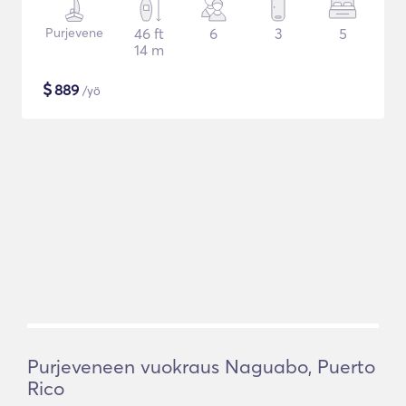
Purjevene
46 ft
6
3
5
14 m
$
889
/yö
Purjeveneen vuokraus Naguabo, Puerto
Rico