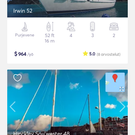
Irwin 52
Purjevene
52 ft
4
3
2
16 m
$
964
5.0
/yö
(8
arvostelut
)
Hinckley Sou’wester 48