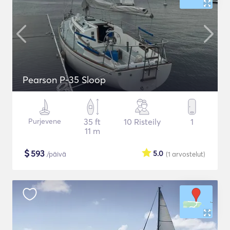
Pearson P-35 Sloop
Purjevene
35 ft
10 Risteily
1
11 m
$
593
5.0
/päivä
(1
arvostelut
)