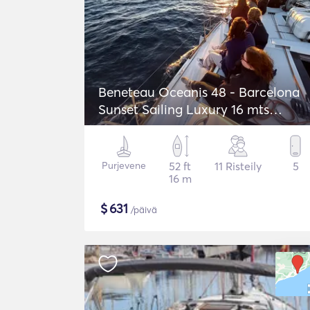
Beneteau Oceanis 48 - Barcelona
Sunset Sailing Luxury 16 mts
Sailboat
Purjevene
52 ft
11 Risteily
5
16 m
$
631
/päivä