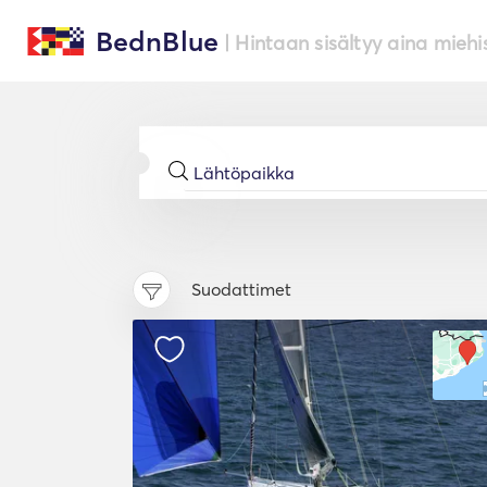
BednBlue
| Hintaan sisältyy aina miehi
Suodattimet