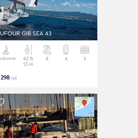
UFOUR GIB SEA 43
urjevene
43 ft
8
4
5
13 m
$
298
/yö