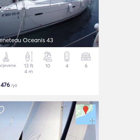
eneteau Oceanis 43
urjevene
13 ft
10
4
6
4 m
$
476
/yö