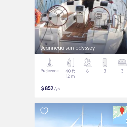
Jeanneau sun odyssey
Purjevene
40 ft
6
3
3
12 m
$
852
/yö