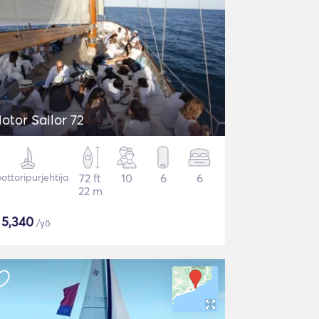
otor Sailor 72
ottoripurjehtija
72 ft
10
6
6
22 m
$
5,340
/yö