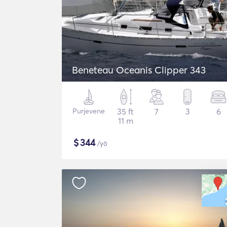
Beneteau Oceanis Clipper 343
Purjevene
35 ft
7
3
6
11 m
$
344
/yö