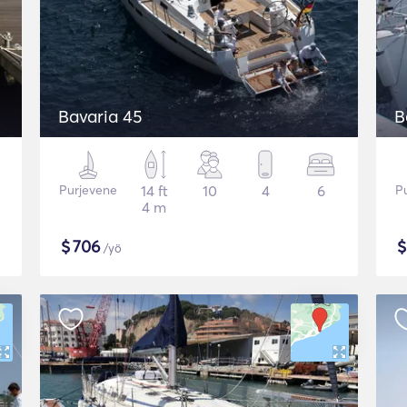
Bavaria 45
B
Purjevene
14 ft
10
4
6
P
4 m
$
706
/yö