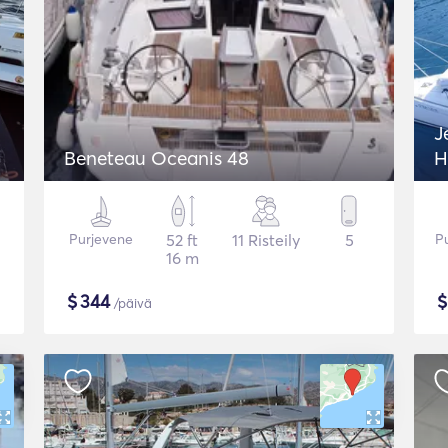
J
Beneteau Oceanis 48
H
Purjevene
52 ft
11 Risteily
5
P
16 m
$
344
/päivä