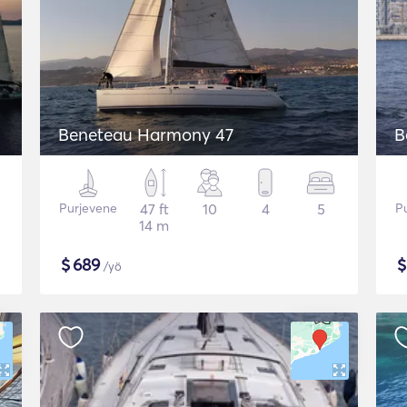
Beneteau Harmony 47
B
Purjevene
47 ft
10
4
5
P
14 m
$
689
/yö