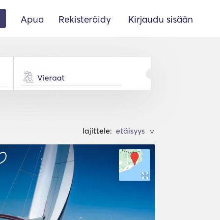
Apua
Rekisteröidy
Kirjaudu sisään
Vieraat
lajittele:
>