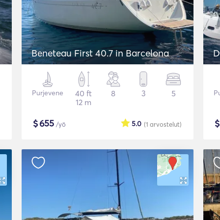
Beneteau First 40.7 in Barcelona
D
Purjevene
40 ft
8
3
5
P
12 m
$
655
5.0
/yö
(1
arvostelut
)