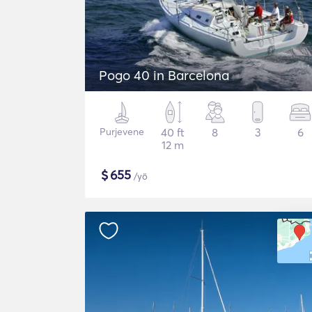
Pogo 40 in Barcelona
Purjevene
40 ft
8
3
6
12 m
$
655
/yö