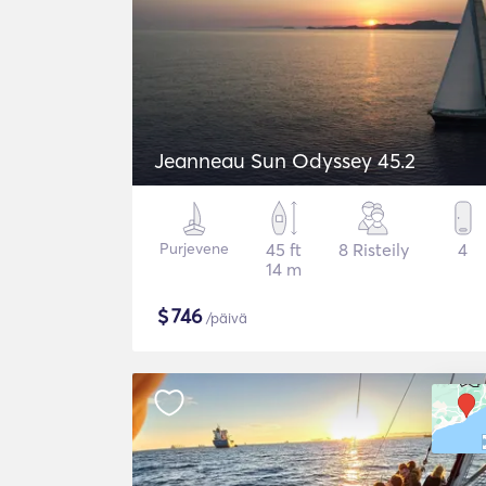
Jeanneau Sun Odyssey 45.2
Purjevene
45 ft
8 Risteily
4
14 m
$
746
/päivä