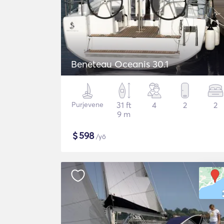
Beneteau Oceanis 30.1
Purjevene
31 ft
4
2
2
9 m
$
598
/yö