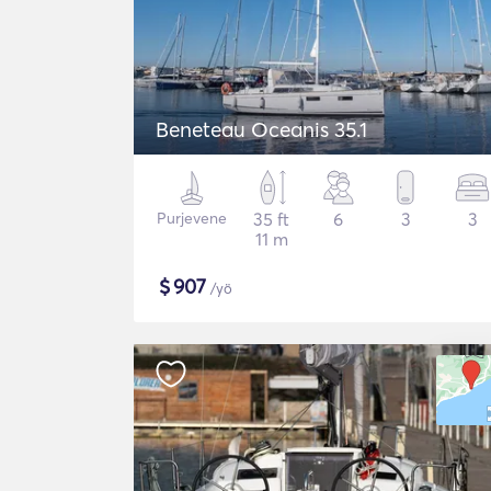
Beneteau Oceanis 35.1
Purjevene
35 ft
6
3
3
11 m
$
907
/yö