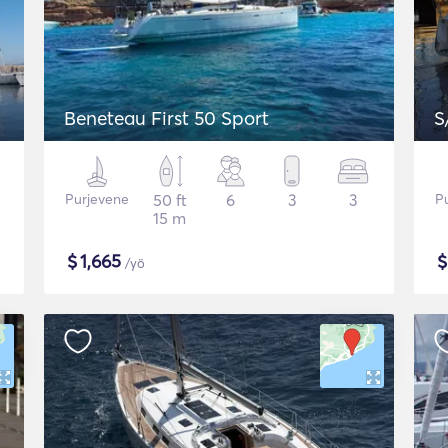
Beneteau First 50 Sport
S
Purjevene
50 ft
6
3
3
P
15 m
$
1,665
/yö