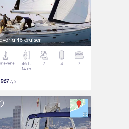
Bavaria 46 cruiser
urjevene
46 ft
7
4
7
14 m
$
967
/yö