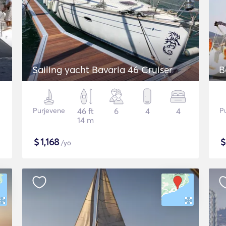
Sailing yacht Bavaria 46 Cruiser
Purjevene
46 ft
6
4
4
P
14 m
$
1,168
/yö