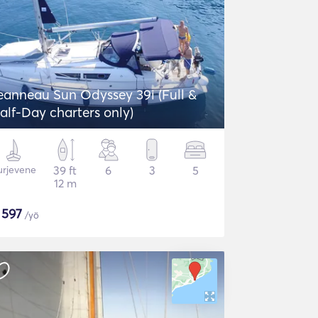
eanneau Sun Odyssey 39i (Full &
alf-Day charters only)
urjevene
39 ft
6
3
5
12 m
$
597
/yö