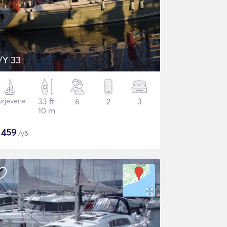
/Y 33
urjevene
33 ft
6
2
3
10 m
$
459
/yö