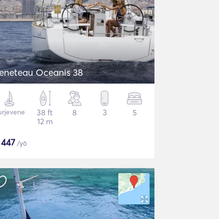
eneteau Oceanis 38
urjevene
38 ft
8
3
5
12 m
$
447
/yö