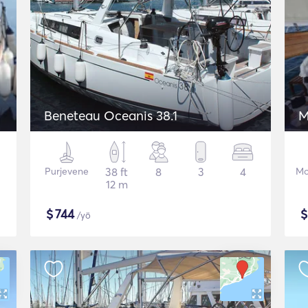
Beneteau Oceanis 38.1
M
Purjevene
38 ft
8
3
4
Mo
12 m
$
744
/yö