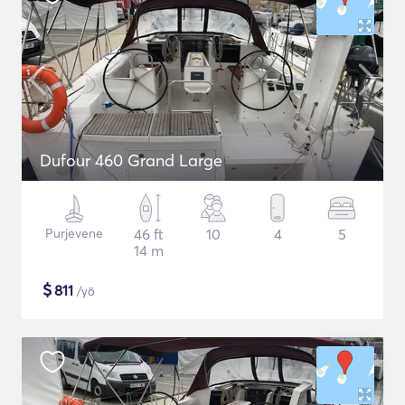
Dufour 460 Grand Large
Purjevene
46 ft
10
4
5
14 m
$
811
/yö