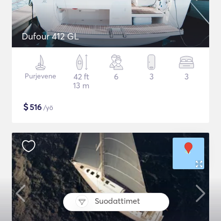
Dufour 412 GL
Purjevene
42 ft
6
3
3
13 m
$
516
/yö
Suodattimet