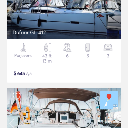
Dufour GL 412
Purjevene
43 ft
6
3
3
13 m
$
645
/yö