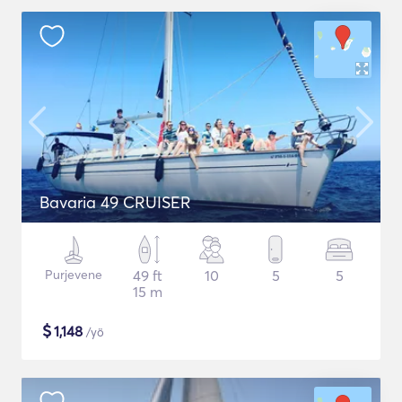
Bavaria 49 CRUISER
Purjevene
49 ft
10
5
5
15 m
$
1,148
/yö