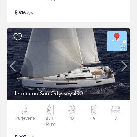
$
516
/yö
Jeanneau Sun Odyssey 490
Purjevene
47 ft
12
5
7
14 m