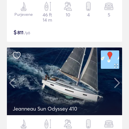
Purjevene
46 ft
10
4
5
14 m
$
811
/yö
Jeanneau Sun Odyssey 410