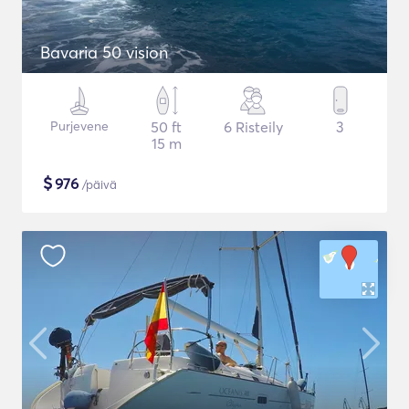
Bavaria 50 vision
Purjevene
50 ft
6 Risteily
3
15 m
$
976
/päivä