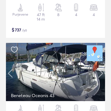
Purjevene
47 ft
8
4
4
14 m
$
737
/yö
Beneteau Oceanis 43