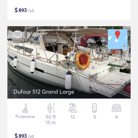
$
893
/yö
Dufour 512 Grand Large
Purjevene
50 ft
12
5
6
15 m
$
893
/yö