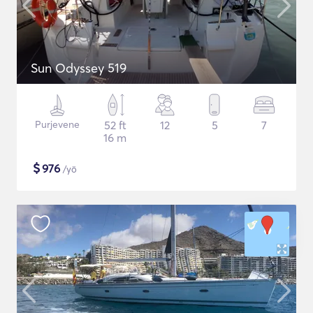
Sun Odyssey 519
Purjevene
52 ft
12
5
7
16 m
$
976
/yö