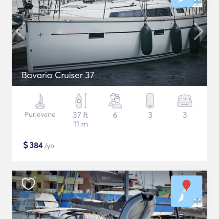
Bavaria Cruiser 37
Purjevene
37 ft
6
3
3
11 m
$
384
/yö