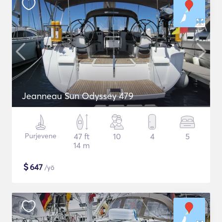
Jeanneau Sun Odyssey 479
Purjevene
47 ft
10
4
5
14 m
$
647
/yö