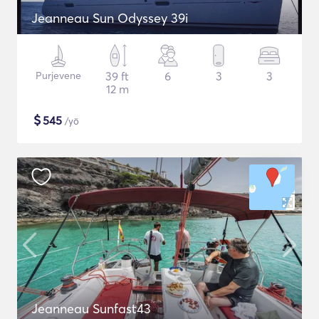
Jeanneau Sun Odyssey 39i
Purjevene
39 ft
6
3
3
12 m
$
545
/yö
Jeanneau Sunfast43