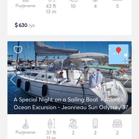
Purjevene
43 ft
10
4
5
13 m
$
630
/yö
A Special Night on a Sailing Boat + Atlantic
Ocean Excursion - Jeanneau Sun Odyssey 37
Purjevene
37 ft
2
2
2
11 m