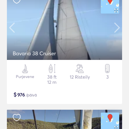
Bavaria 38 Cruiser
Purjevene
38 ft
12 Risteily
3
12 m
$
976
/päivä