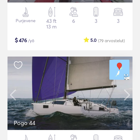
Purjevene
43 ft
6
3
3
13 m
$
476
5.0
/yö
(79
arvostelut
)
Pogo 44