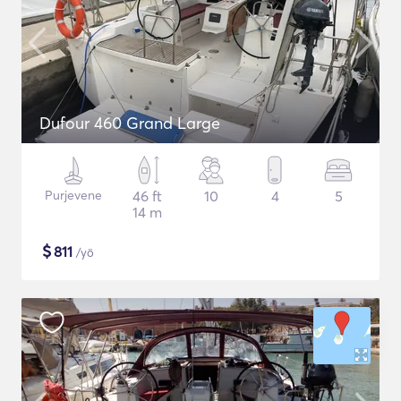
Dufour 460 Grand Large
Purjevene
46 ft
10
4
5
14 m
$
811
/yö