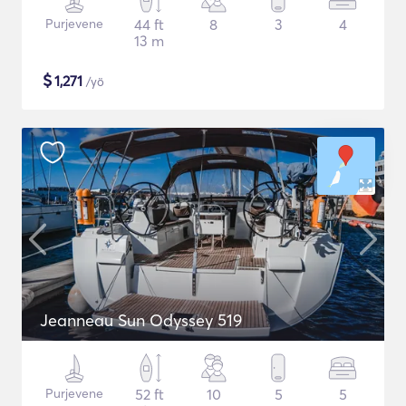
Purjevene
44 ft
8
3
4
13 m
$
1,271
/yö
Jeanneau Sun Odyssey 519
Purjevene
52 ft
10
5
5