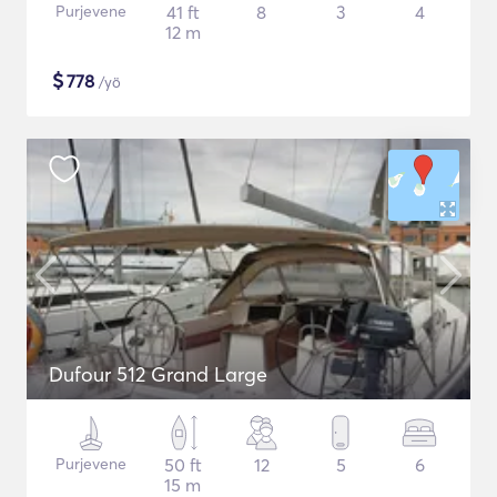
Purjevene
41 ft
8
3
4
12 m
$
778
/yö
Dufour 512 Grand Large
Purjevene
50 ft
12
5
6
15 m