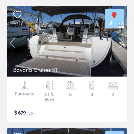
Bavaria Cruiser 51
Purjevene
51 ft
8
4
4
16 m
$
679
/yö