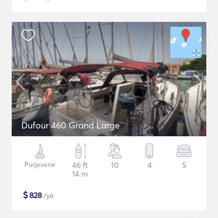
Dufour 460 Grand Large
Purjevene
46 ft
10
4
5
14 m
$
828
/yö