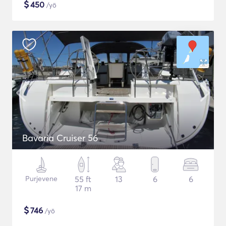
$
450
/yö
Bavaria Cruiser 56
Purjevene
55 ft
13
6
6
17 m
$
746
/yö