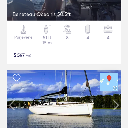
Beneteau Oceanis 50.5ft
Purjevene
51 ft
8
4
4
15 m
$
597
/yö