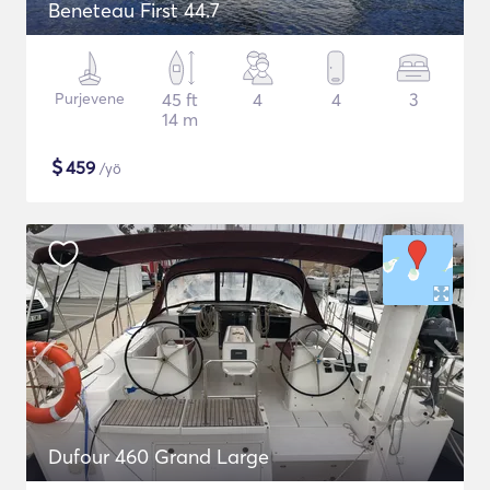
Beneteau First 44.7
Purjevene
45 ft
4
4
3
14 m
$
459
/yö
Dufour 460 Grand Large