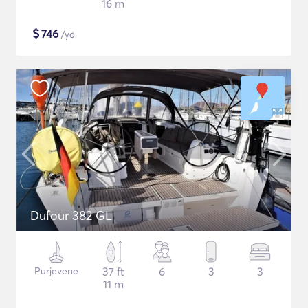
16 m
$
746
/yö
Dufour 382 GL
Purjevene
37 ft
6
3
3
11 m