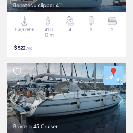
Beneteau clipper 411
Purjevene
41 ft
4
2
2
12 m
$
522
/yö
Bavaria 45 Cruiser