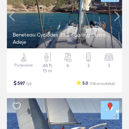
Beneteau Cyclades 39.3 - Sailing Costa
Adeje
Purjevene
48 ft
6
3
3
15 m
$
597
5.0
/yö
(118
arvostelut
)