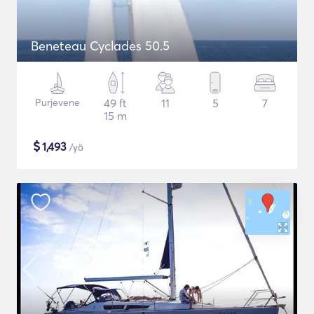
Beneteau Cyclades 50.5
Purjevene
49 ft
11
5
7
15 m
$
1,493
/yö