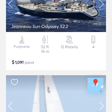
Jeanneau Sun Odyssey 52.2
Purjevene
52 ft
12 Risteily
4
16 m
$
1,091
/päivä