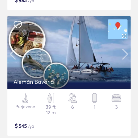
$
983
/yö
Alemán Bavaria
Purjevene
39 ft
6
1
3
12 m
$
545
/yö