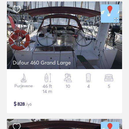
Dufour 460 Grand Large
Purjevene
46 ft
10
4
5
14 m
$
828
/yö