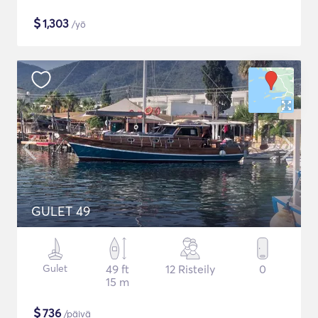
$
1,303
/yö
GULET 49
Gulet
49 ft
12 Risteily
0
15 m
$
736
/päivä