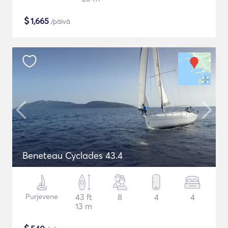
$
1,665
/päivä
Beneteau Cyclades 43.4
Purjevene
43 ft
8
4
4
13 m