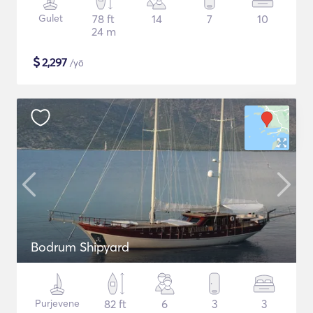
Gulet
78 ft
14
7
10
24 m
$
2,297
/yö
Bodrum Shipyard
Purjevene
82 ft
6
3
3