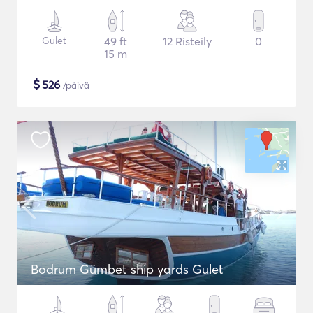
Gulet
49 ft
12 Risteily
0
15 m
$
526
/päivä
Bodrum Gümbet ship yards Gulet