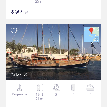
25 m
$
2,618
/yö
Gulet 69
Purjevene
69 ft
8
4
4
21 m