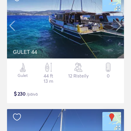
GULET 44
Gulet
44 ft
12 Risteily
0
13 m
$
230
/päivä