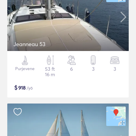
Jeanneau 53
Purjevene
53 ft
6
3
3
16 m
$
918
/yö