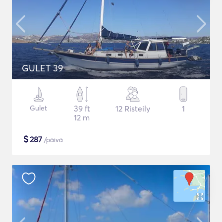
GULET 39
Gulet
39 ft
12 Risteily
1
12 m
$
287
/päivä