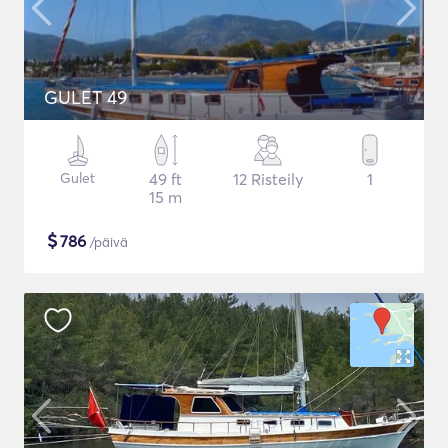
GULET 49
Gulet
49 ft
12 Risteily
1
15 m
$
786
/päivä