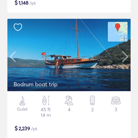
$
1,148
/yö
Bodrum boat trip
Gulet
45 ft
4
2
3
14 m
$
2,239
/yö