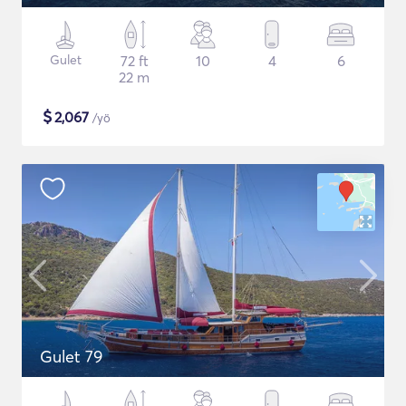
Gulet
72 ft
10
4
6
22 m
$
2,067
/yö
Gulet 79