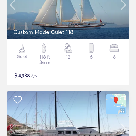
Custom Made Gulet 118
Gulet
118 ft
12
6
8
36 m
$
4,938
/yö