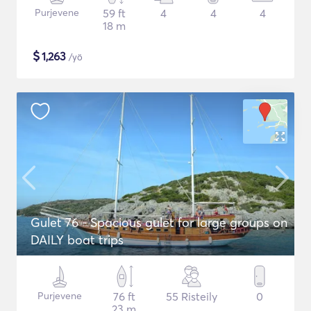
Purjevene
59 ft
4
4
4
18 m
$
1,263
/yö
Gulet 76 - Spacious gulet for large groups on
DAILY boat trips
Purjevene
76 ft
55 Risteily
0
23 m