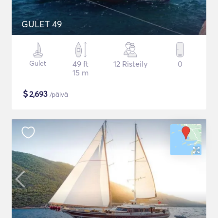
GULET 49
Gulet
49 ft
12 Risteily
0
15 m
$
2,693
/päivä