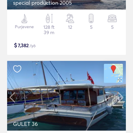
special production 2005
Purjevene
128 ft
12
5
5
39 m
$
7,382
/yö
GULET 36