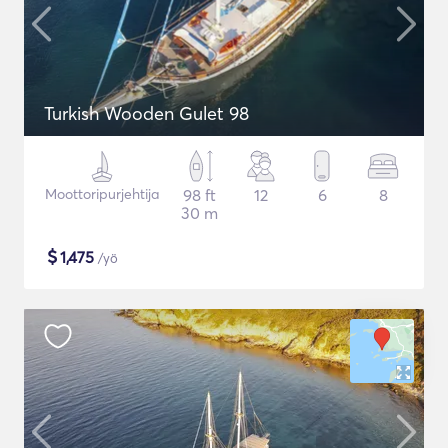
Turkish Wooden Gulet 98
Moottoripurjehtija
98 ft
12
6
8
30 m
$
1,475
/yö