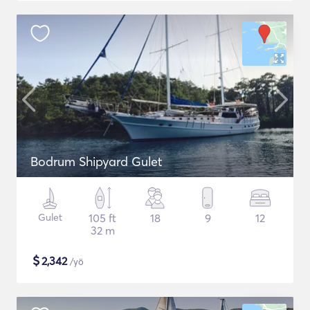
Bodrum Shipyard Gulet
Gulet
105 ft
18
9
12
32 m
$
2,342
/yö