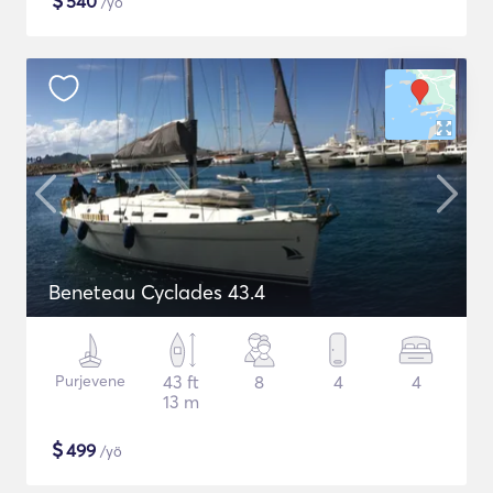
$
540
/yö
Beneteau Cyclades 43.4
Purjevene
43 ft
8
4
4
13 m
$
499
/yö