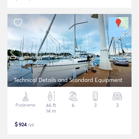
Technical Details and Standard Equipment
Purjevene
46 ft
6
3
3
14 m
$
924
/yö