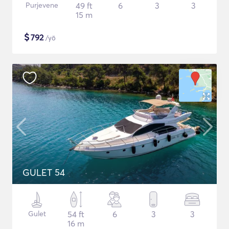
Purjevene
49 ft
6
3
3
15 m
$
792
/yö
GULET 54
Gulet
54 ft
6
3
3
16 m