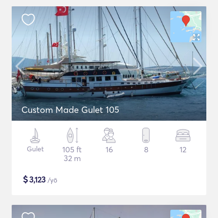
Custom Made Gulet 105
Gulet
105 ft
16
8
12
32 m
$
3,123
/yö