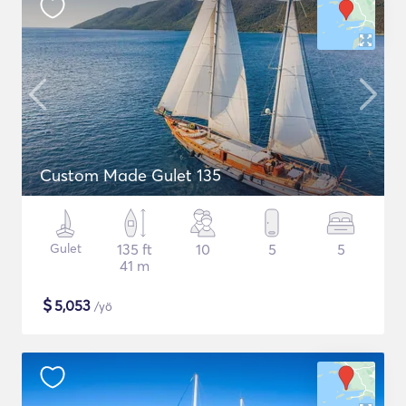
Custom Made Gulet 135
Gulet
135 ft
10
5
5
41 m
$
5,053
/yö