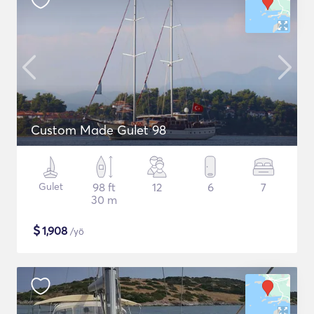
Custom Made Gulet 98
Gulet
98 ft
12
6
7
30 m
$
1,908
/yö