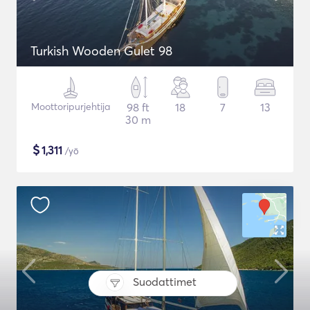
Turkish Wooden Gulet 98
Moottoripurjehtija
98 ft
18
7
13
30 m
$
1,311
/yö
Suodattimet