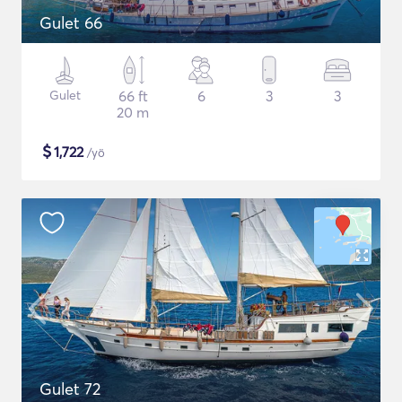
Gulet 66
Gulet
66 ft
6
3
3
20 m
$
1,722
/yö
Gulet 72