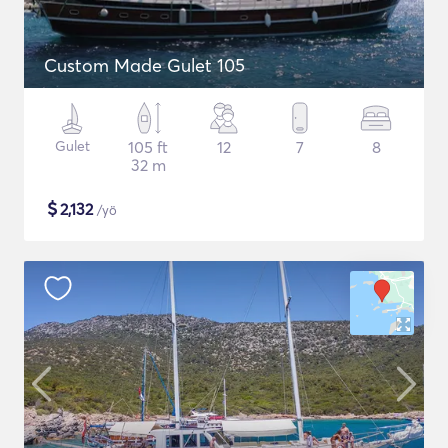
Custom Made Gulet 105
Gulet
105 ft
12
7
8
32 m
$
2,132
/yö