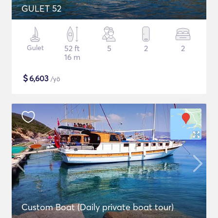
GULET 52
Gulet
52 ft
5
2
2
16 m
$
6,603
/yö
Custom Boat (Daily private boat tour)