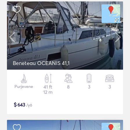
Beneteau OCEANIS 41,1
Purjevene
41 ft
8
3
3
12 m
$
643
/yö