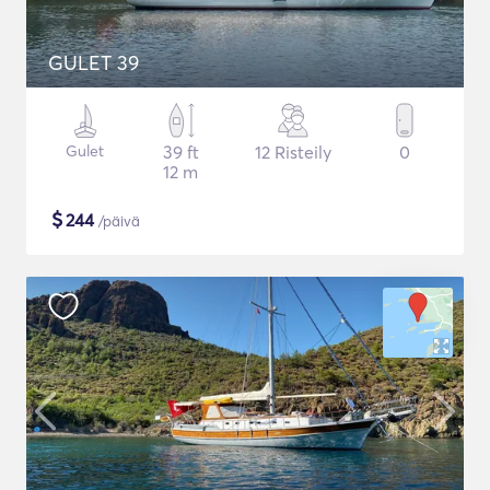
GULET 39
Gulet
39 ft
12 Risteily
0
12 m
$
244
/päivä