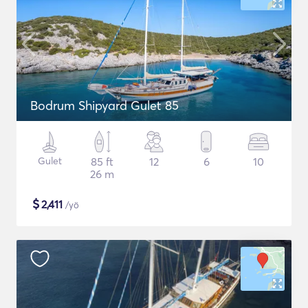
Bodrum Shipyard Gulet 85
Gulet
85 ft
12
6
10
26 m
$
2,411
/yö