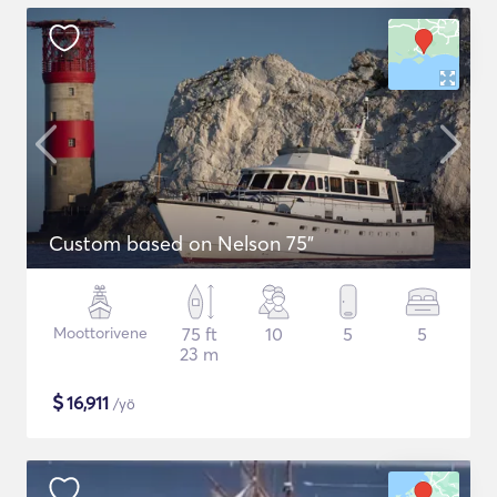
Custom based on Nelson 75"
Moottorivene
75 ft
10
5
5
23 m
$
16,911
/yö