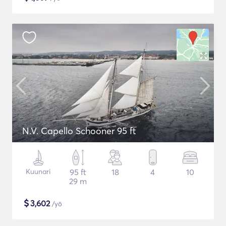
N.V. Capello Schooner 95 ft
Kuunari
95 ft
18
4
10
29 m
$
3,602
/yö