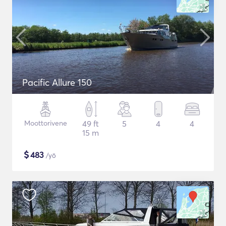
Pacific Allure 150
Moottorivene
49 ft
5
4
4
15 m
$
483
/yö