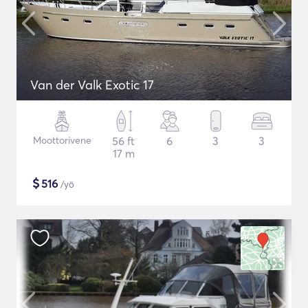
Van der Valk Exotic 17
Moottorivene
56 ft
6
3
3
17 m
$
516
/yö