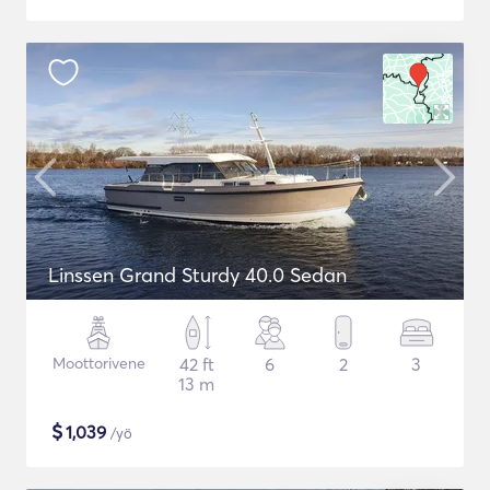
Linssen Grand Sturdy 40.0 Sedan
Moottorivene
42 ft
6
2
3
13 m
$
1,039
/yö