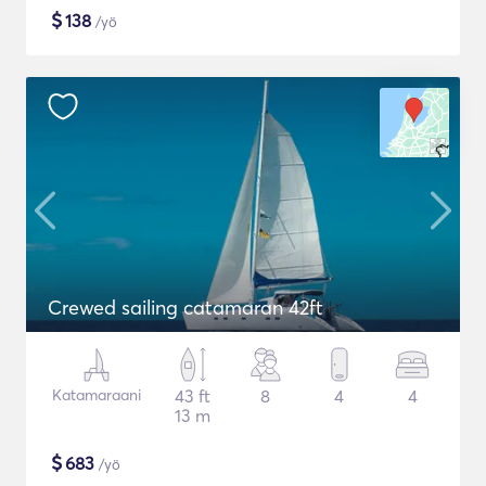
$
138
/yö
Crewed sailing catamaran 42ft
Katamaraani
43 ft
8
4
4
13 m
$
683
/yö