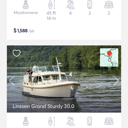
Moottorivene
45 ft
4
2
2
14 m
$
1,588
/yö
Linssen Grand Sturdy 30.0