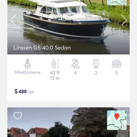
Linssen GS 40.0 Sedan
Moottorivene
42 ft
4
2
3
13 m
$
488
/yö