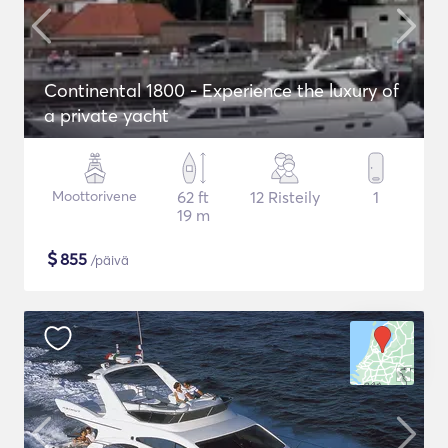
Continental 1800 - Experience the luxury of
a private yacht
Moottorivene
62 ft
12 Risteily
1
19 m
$
855
/päivä