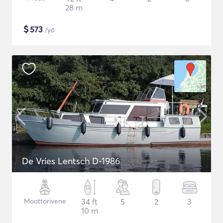
28 m
$
573
/yö
De Vries Lentsch D-1986
Moottorivene
34 ft
5
2
3
10 m