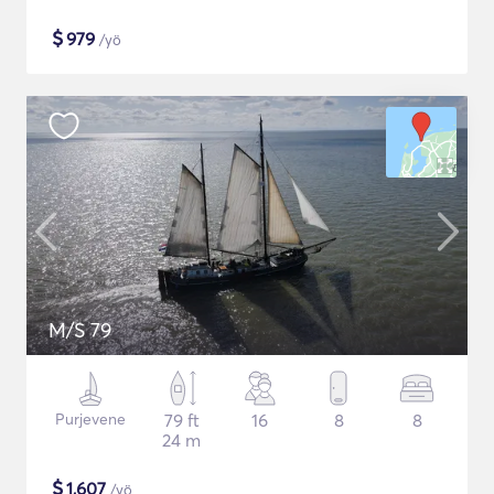
$
979
/yö
M/S 79
Purjevene
79 ft
16
8
8
24 m
$
1,607
/yö