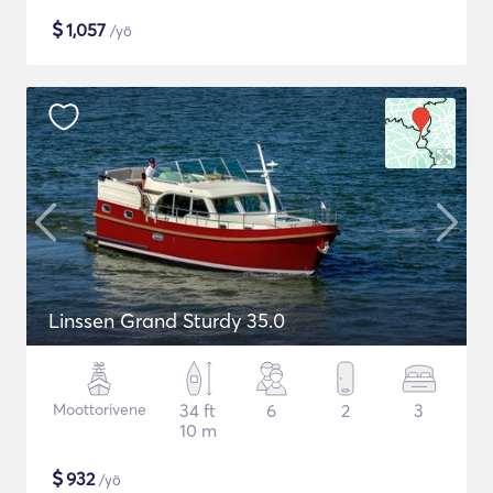
$
1,057
/yö
Linssen Grand Sturdy 35.0
Moottorivene
34 ft
6
2
3
10 m
$
932
/yö