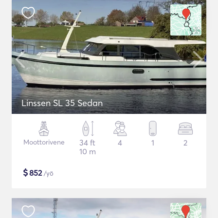
Linssen SL 35 Sedan
Moottorivene
34 ft
4
1
2
10 m
$
852
/yö