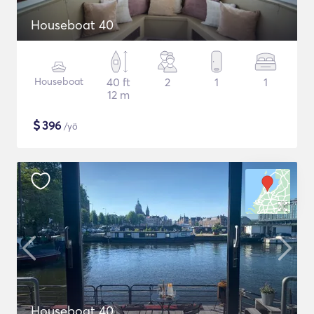
Houseboat 40
Houseboat
40 ft
2
1
1
12 m
$
396
/yö
Houseboat 40