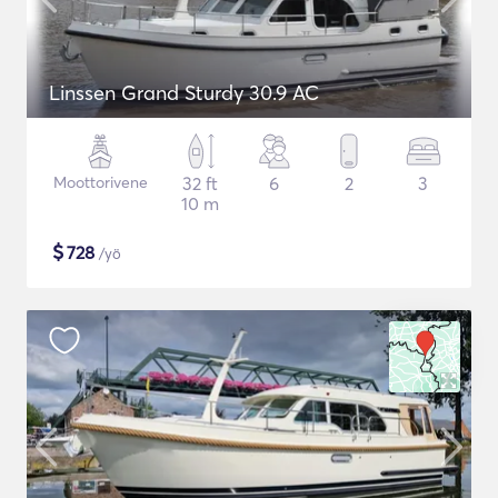
Linssen Grand Sturdy 30.9 AC
Moottorivene
32 ft
6
2
3
10 m
$
728
/yö