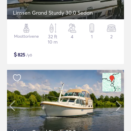
Linssen Grand Sturdy 30.0 Sedan
Moottorivene
32 ft
4
1
2
10 m
$
825
/yö