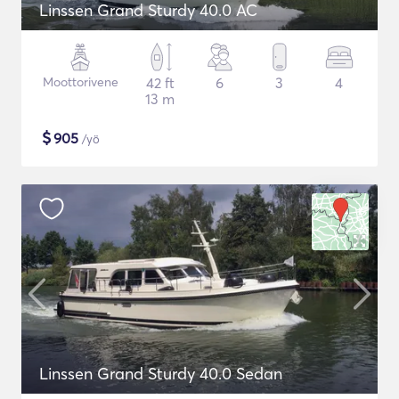
Linssen Grand Sturdy 40.0 AC
Moottorivene
42 ft
6
3
4
13 m
$
905
/yö
Linssen Grand Sturdy 40.0 Sedan