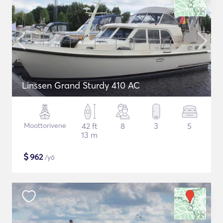
Linssen Grand Sturdy 410 AC
Moottorivene
42 ft
8
3
5
13 m
$
962
/yö