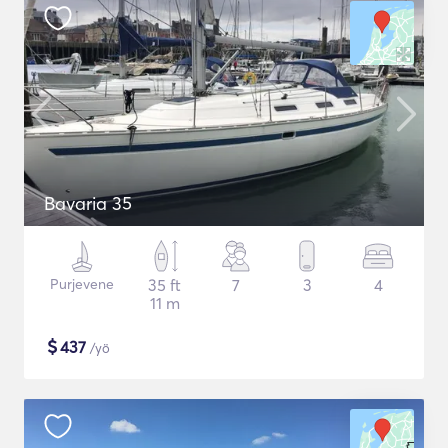
Bavaria 35
Purjevene
35 ft
7
3
4
11 m
$
437
/yö