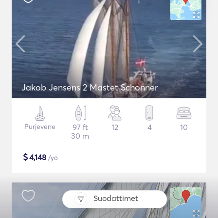
Jakob Jensens 2 Mastet Schonner
Purjevene
97 ft
12
4
10
30 m
$
4,148
/yö
Suodattimet