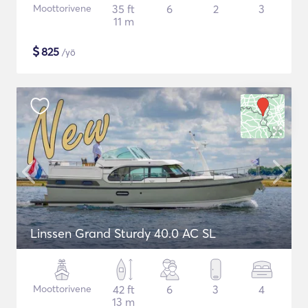
Moottorivene
35 ft
6
2
3
11 m
$
825
/yö
Linssen Grand Sturdy 40.0 AC SL
Moottorivene
42 ft
6
3
4
13 m