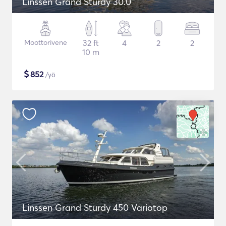
Linssen Grand Sturdy 30.0
Moottorivene
32 ft
4
2
2
10 m
$
852
/yö
Linssen Grand Sturdy 450 Variotop