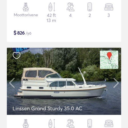
Moottorivene
42 ft
4
2
3
13 m
$
826
/yö
Linssen Grand Sturdy 35.0 AC