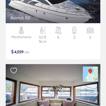
Azimut 50
Moottorivene
52 ft
6
2
2
16 m
$
4,559
/yö