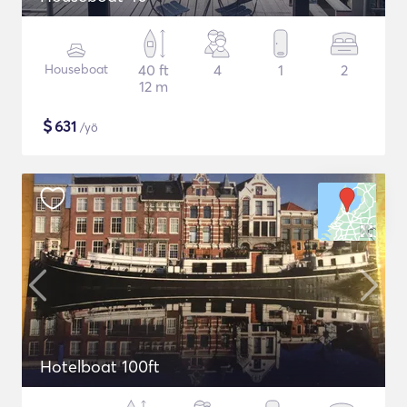
Houseboat
40 ft
4
1
2
12 m
$
631
/yö
Hotelboat 100ft