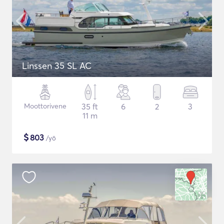
Linssen 35 SL AC
Moottorivene
35 ft
6
2
3
11 m
$
803
/yö