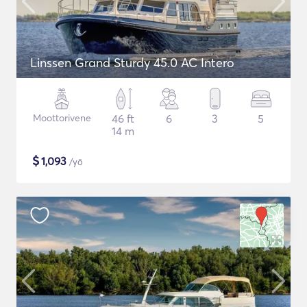
Linssen Grand Sturdy 45.0 AC Intero
Moottorivene
46 ft
6
3
5
14 m
$
1,093
/yö