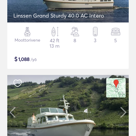
Linssen Grand Sturdy 40.0 AC Intero
Moottorivene
42 ft
8
3
5
13 m
$
1,088
/yö