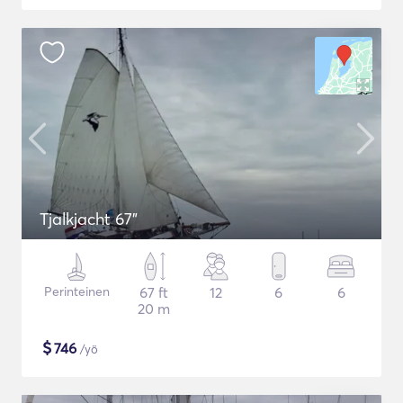
Tjalkjacht 67"
Perinteinen
67 ft
12
6
6
20 m
$
746
/yö