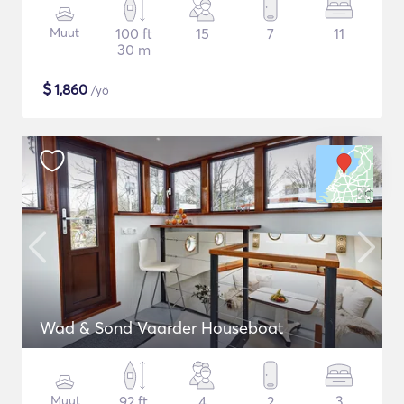
Muut
100 ft
15
7
11
30 m
$
1,860
/yö
Wad & Sond Vaarder Houseboat
Muut
92 ft
4
2
3