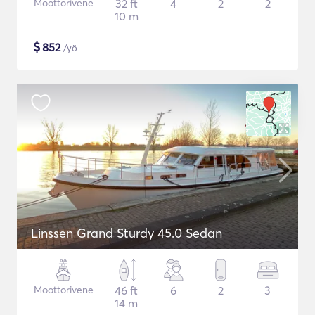
Moottorivene
32 ft
4
2
2
10 m
$
852
/yö
Linssen Grand Sturdy 45.0 Sedan
Moottorivene
46 ft
6
2
3
14 m