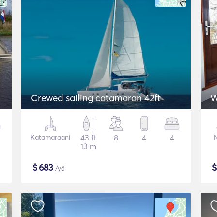
Crewed sailing catamaran 42ft
W
Katamaraani
43 ft
8
4
4
13 m
$
683
/yö