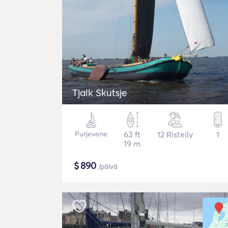
Tjalk Skutsje
Purjevene
63 ft
12 Risteily
1
19 m
$
890
/päivä