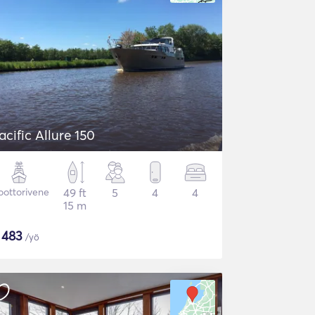
acific Allure 150
ottorivene
49 ft
5
4
4
15 m
$
483
/yö