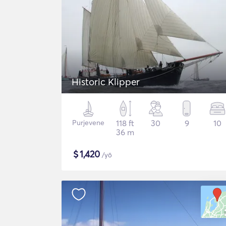
Historic Klipper
Purjevene
118 ft
30
9
10
36 m
$
1,420
/yö