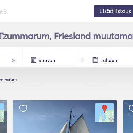
Lisää listaus
stö.
Tzummarum, Friesland muutamas
ummarum