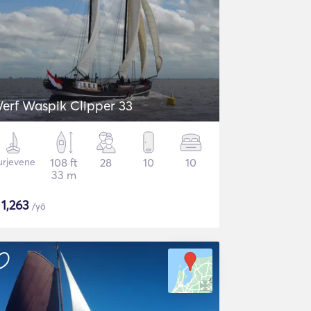
erf Waspik Clipper 33
urjevene
108 ft
28
10
10
33 m
$
1,263
/yö