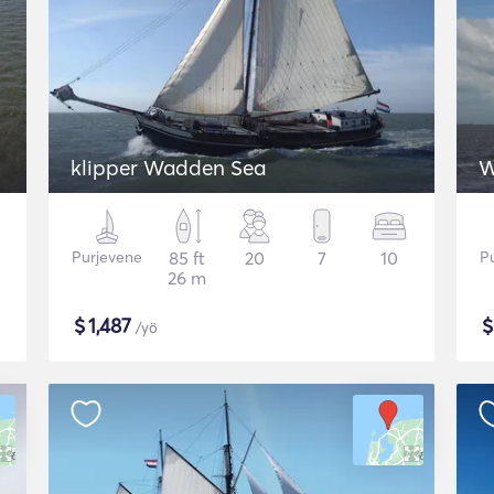
klipper Wadden Sea
W
Purjevene
85 ft
20
7
10
P
26 m
$
1,487
/yö