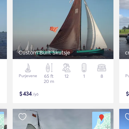
Custom Built Skutsje
c
Purjevene
65 ft
12
1
8
P
20 m
$
434
/yö