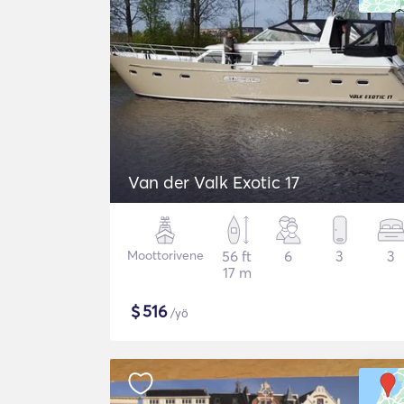
Van der Valk Exotic 17
Moottorivene
56 ft
6
3
3
17 m
$
516
/yö