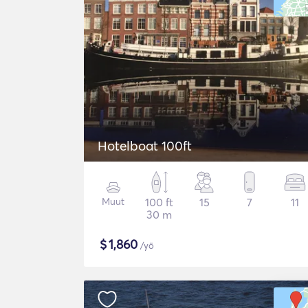
Hotelboat 100ft
Muut
100 ft
15
7
11
30 m
$
1,860
/yö