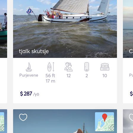
tjalk skutsje
C
Purjevene
56 ft
12
2
10
P
17 m
$
287
/yö