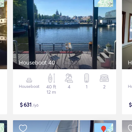
Houseboat 40
H
Houseboat
40 ft
4
1
2
H
12 m
$
631
/yö