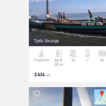
Tjalk Skutsje
Purjevene
66 ft
12
1
10
20 m
$
434
/yö