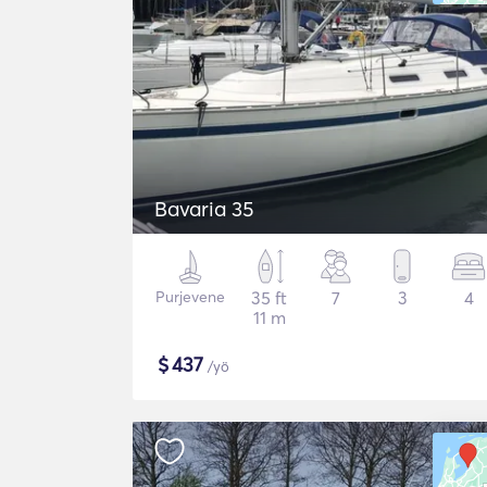
Bavaria 35
Purjevene
35 ft
7
3
4
11 m
$
437
/yö