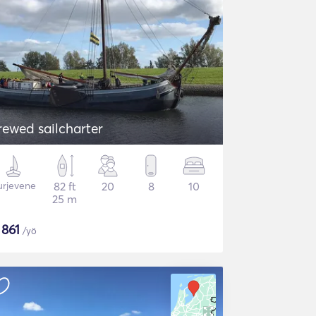
rewed sailcharter
urjevene
82 ft
20
8
10
25 m
$
861
/yö