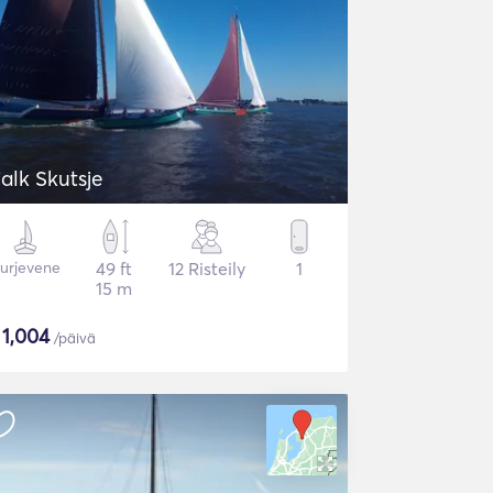
jalk Skutsje
urjevene
49 ft
12 Risteily
1
15 m
$
1,004
/päivä