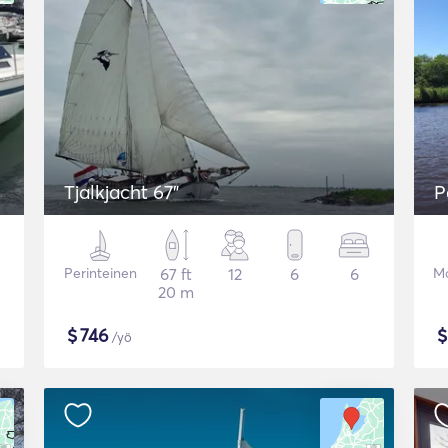
Tjalkjacht 67"
P
Perinteinen
67 ft
12
6
6
Mo
20 m
$
746
/yö