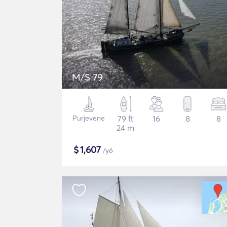
M/S 79
Purjevene
79 ft
16
8
8
24 m
$
1,607
/yö