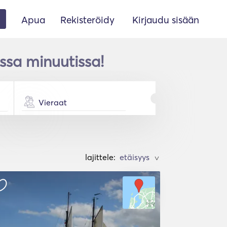
Apua
Rekisteröidy
Kirjaudu sisään
sa minuutissa!
Vieraat
lajittele:
>