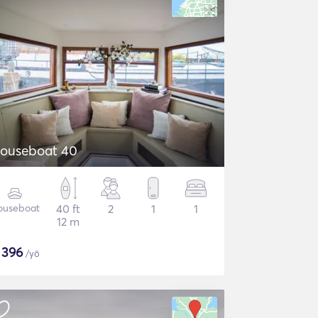
ouseboat 40
ouseboat
40 ft
2
1
1
12 m
$
396
/yö