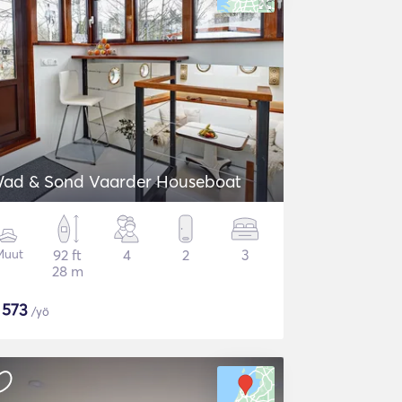
ad & Sond Vaarder Houseboat
Muut
92 ft
4
2
3
28 m
$
573
/yö