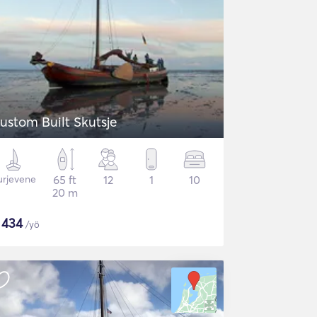
ustom Built Skutsje
urjevene
65 ft
12
1
10
20 m
$
434
/yö