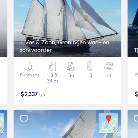
J. Vos & Zoon, Groningen wad- en
sontvaarder
T
Purjevene
113 ft
36
13
14
P
34 m
$
2,337
/yö