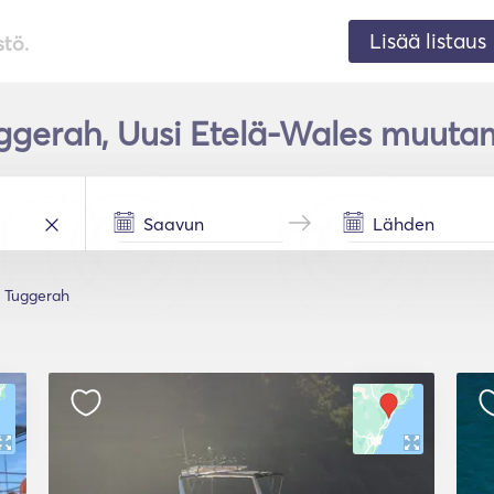
Lisää listaus
stö.
ggerah, Uusi Etelä-Wales muutam
Tuggerah