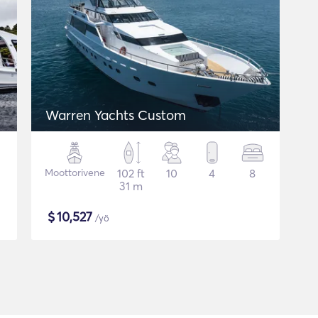
Warren Yachts Custom
Moottorivene
102 ft
10
4
8
31 m
$
10,527
/yö