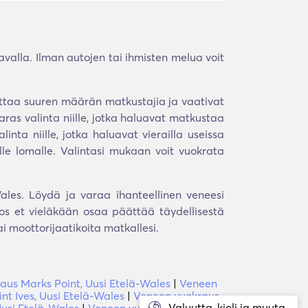
tavalla. Ilman autojen tai ihmisten melua voit
ajoittaa suuren määrän matkustajia ja vaativat
aras valinta niille, jotka haluavat matkustaa
nta niille, jotka haluavat vierailla useissa
lle lomalle. Valintasi mukaan voit vuokrata
ales. Löydä ja varaa ihanteellinen veneesi
os et vieläkään osaa päättää täydellisestä
 moottorijaatikoita matkallesi.
aus Marks Point, Uusi Etelä-Wales
|
Veneen
nt Ives, Uusi Etelä-Wales
|
Veneen vuokraus
Valuutta, kieli ja muuta