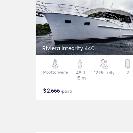
Riviera Integrity 440
Moottorivene
48 ft
12 Risteily
2
15 m
$
2,666
/päivä