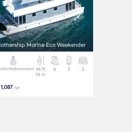
othership Marine Eco Weekender
ottorikatamaraani
46 ft
6
3
3
14 m
$
1,087
/yö