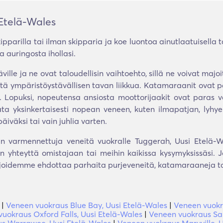
Etelä-Wales
ipparilla tai ilman skipparia ja koe luontoa ainutlaatuisella 
 auringosta ihollasi.
äville ja ne ovat taloudellisin vaihtoehto, sillä ne voivat m
stä ympäristöystävällisen tavan liikkua. Katamaraanit ovat p
. Lopuksi, nopeutensa ansiosta moottorijaakit ovat paras vali
ta yksinkertaisesti nopean veneen, kuten ilmapatjan, lyhye
iväksi tai vain juhlia varten.
in varmennettuja veneitä vuokralle Tuggerah, Uusi Etelä-W
 yhteyttä omistajaan tai meihin kaikissa kysymyksissäsi. J
ijoidemme ehdottaa parhaita purjeveneitä, katamaraaneja tai
|
Veneen vuokraus Blue Bay, Uusi Etelä-Wales
|
Veneen vuokr
uokraus Oxford Falls, Uusi Etelä-Wales
|
Veneen vuokraus Sai