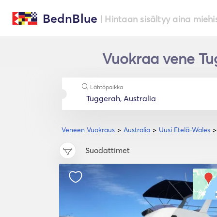
BednBlue
| Hintaan sisältyy aina miehi
Vuokraa vene Tu
Lähtöpaikka
Veneen Vuokraus
Australia
Uusi Etelä-Wales
Suodattimet