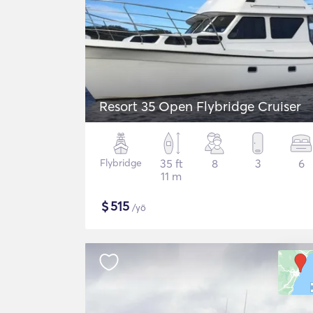
Resort 35 Open Flybridge Cruiser
Flybridge
35 ft
8
3
6
11 m
$
515
/yö