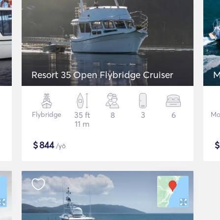
Resort 35 Open Flybridge Cruiser
M
Flybridge
35 ft
8
3
6
Mo
11 m
$
844
/yö