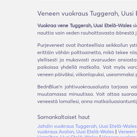
Veneen vuokraus Tuggerah, Uusi 
Vuokraa vene Tuggerah, Uusi Etelä-Wales
sk
nauttia vain veden rauhoittavasta äänestä ja
Purjeveneet ovat ihanteellisia seikkailun yst
erittäin vähän polttoainetta, mikä tekee nii
ylellisesti ja mukavasti avaruuden ansiosta
paikoissa yhdellä matkalla. Voit myös vara
veneen päiväksi, viikonlopuksi, useammaksi pä
BednBlue'n jahtivuokrausalusta tarjoaa va
muutamassa minuutissa. Voit ottaa suoraan
veneestä lomallesi, anna matkailuasiantunt
Samankaltaiset haut
Jahdin vuokraus Tuggerah, Uusi Etelä-Wales
vuokraus Avalon, Uusi Etelä-Wales
|
Veneen v