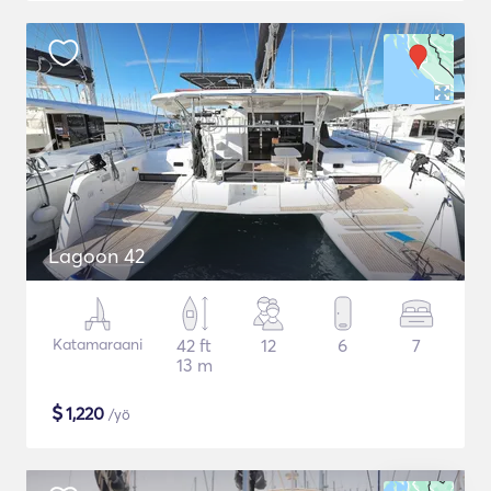
Lagoon 42
Katamaraani
42 ft
12
6
7
13 m
$
1,220
/yö