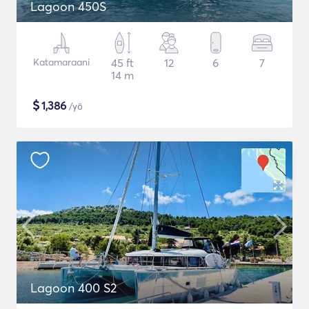
Lagoon 450S
Katamaraani
45 ft
12
6
7
14 m
$
1,386
/yö
Lagoon 400 S2