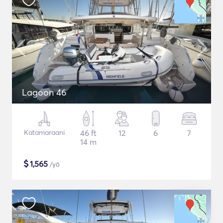
Lagoon 46
Katamaraani
46 ft
12
6
7
14 m
$
1,565
/yö