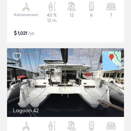
Katamaraani
40 ft
12
6
7
12 m
$
1,021
/yö
Lagoon 42