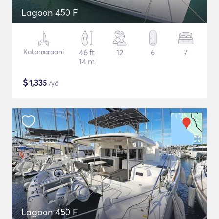
Lagoon 450 F
Katamaraani
46 ft
12
6
7
14 m
$
1,335
/yö
Lagoon 450 F