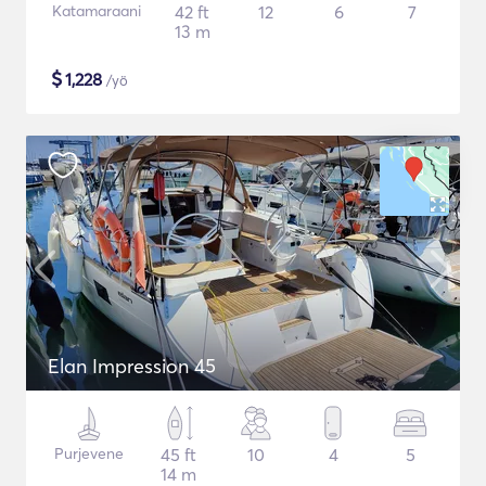
Katamaraani
42 ft
12
6
7
13 m
$
1,228
/yö
Elan Impression 45
Purjevene
45 ft
10
4
5
14 m