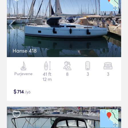
Hanse 418
Purjevene
41 ft
8
3
3
12 m
$
714
/yö