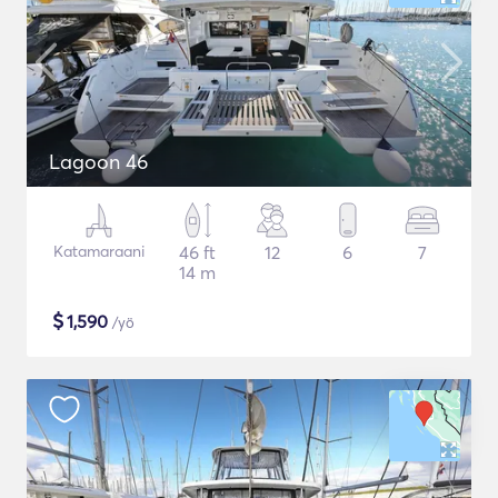
Lagoon 46
Katamaraani
46 ft
12
6
7
14 m
$
1,590
/yö