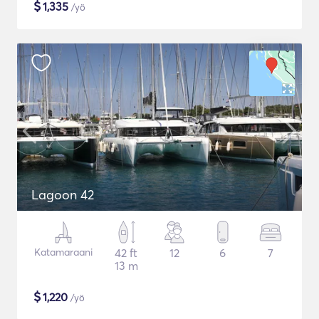
$
1,335
/yö
Lagoon 42
Katamaraani
42 ft
12
6
7
13 m
$
1,220
/yö