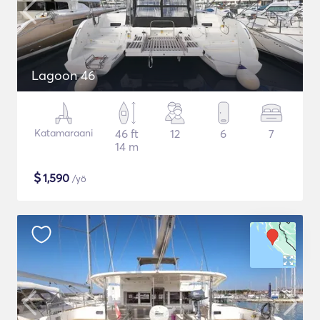
Lagoon 46
Katamaraani
46 ft
12
6
7
14 m
$
1,590
/yö