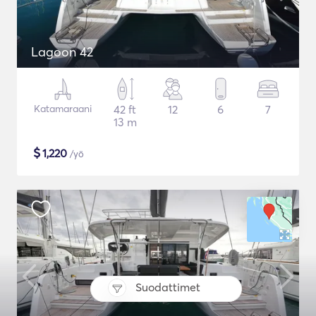
Lagoon 42
Katamaraani
42 ft
12
6
7
13 m
$
1,220
/yö
Suodattimet