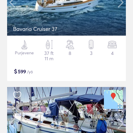
Bavaria Cruiser 37
Purjevene
37 ft
8
3
4
11 m
$
599
/yö