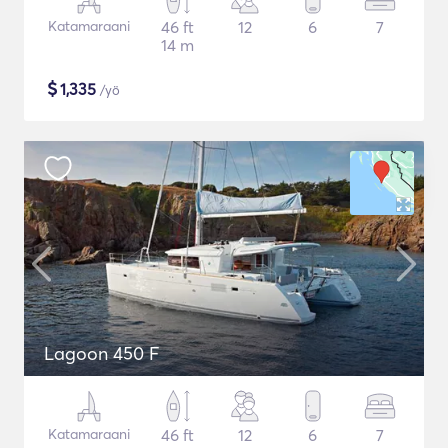
Katamaraani
46 ft
12
6
7
14 m
$
1,335
/yö
Lagoon 450 F
Katamaraani
46 ft
12
6
7