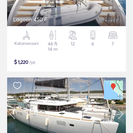
Lagoon 450 F
Katamaraani
46 ft
12
6
7
14 m
$
1,220
/yö