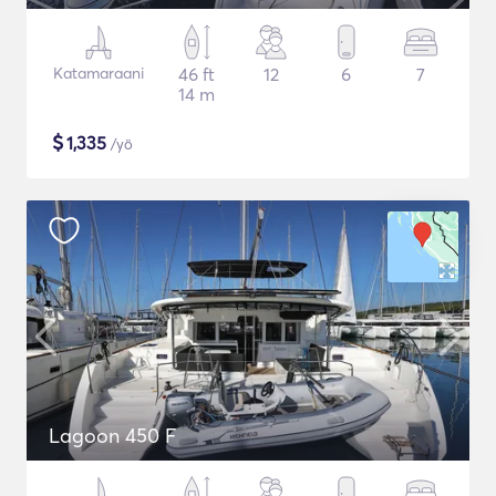
Katamaraani
46 ft
12
6
7
14 m
$
1,335
/yö
Lagoon 450 F