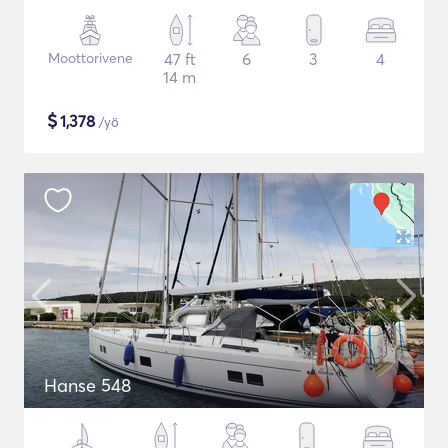
Moottorivene
47 ft
6
3
4
14 m
$
1,378
/yö
Hanse 548