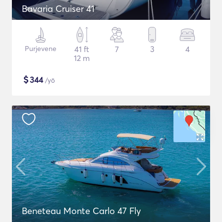
Bavaria Cruiser 41
Purjevene
41 ft
7
3
4
12 m
$
344
/yö
Beneteau Monte Carlo 47 Fly