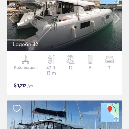
Lagoon 42
Katamaraani
42 ft
12
6
7
13 m
$
1,212
/yö