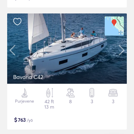
Bavaria C42
Purjevene
42 ft
8
3
3
13 m
$
763
/yö