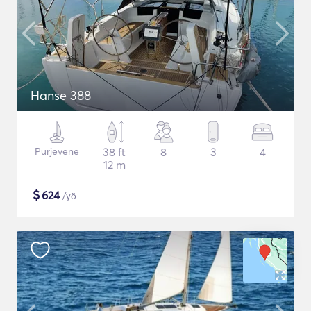
Hanse 388
Purjevene
38 ft
8
3
4
12 m
$
624
/yö