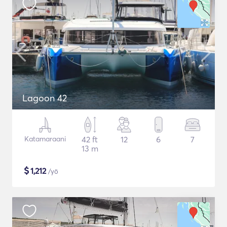
Lagoon 42
Katamaraani
42 ft
12
6
7
13 m
$
1,212
/yö