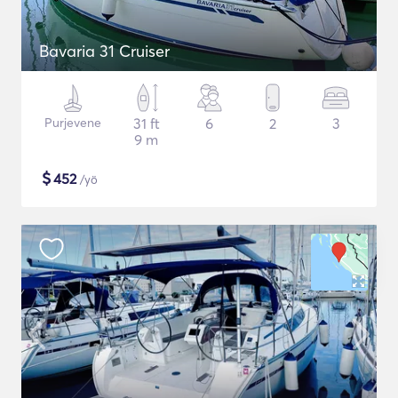
Bavaria 31 Cruiser
Purjevene
31 ft
6
2
3
9 m
$
452
/yö