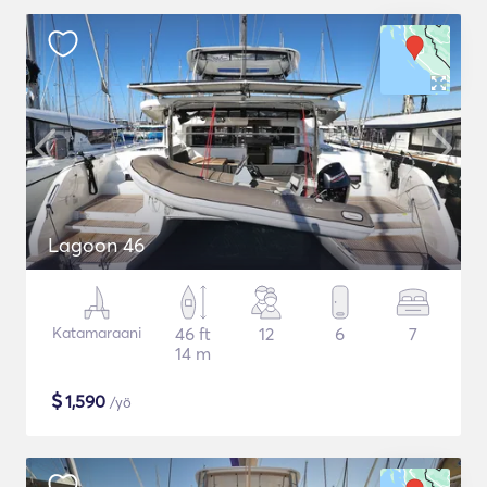
Lagoon 46
Katamaraani
46 ft
12
6
7
14 m
$
1,590
/yö