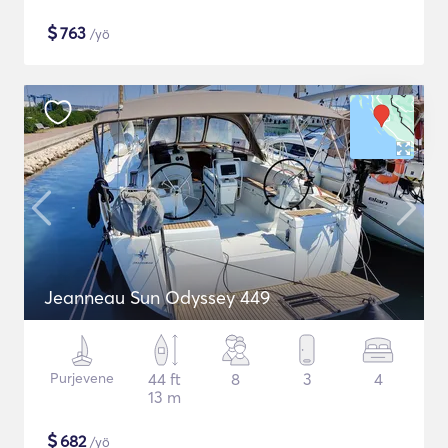
$
763
/yö
Jeanneau Sun Odyssey 449
Purjevene
44 ft
8
3
4
13 m
$
682
/yö