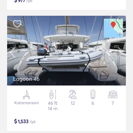
$
977
/yö
Lagoon 46
Katamaraani
46 ft
12
6
7
14 m
$
1,533
/yö