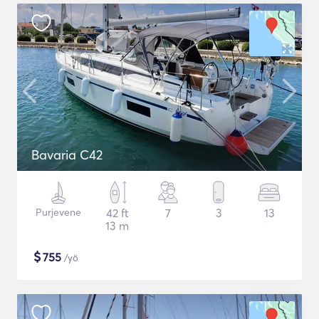
Bavaria C42
Purjevene
42 ft
7
3
13
13 m
$
755
/yö