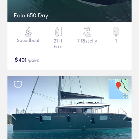
Eolo 650 Day
Speedboat
21 ft
7 Risteily
1
6 m
$
401
/päivä