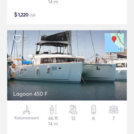
14 m
$
1,220
/yö
Lagoon 450 F
Katamaraani
46 ft
12
6
7
14 m