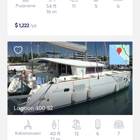
Purjevene
54 ft
11
5
6
16 m
$
1,222
/yö
Lagoon 400 S2
Katamaraani
40 ft
12
6
7
12 m