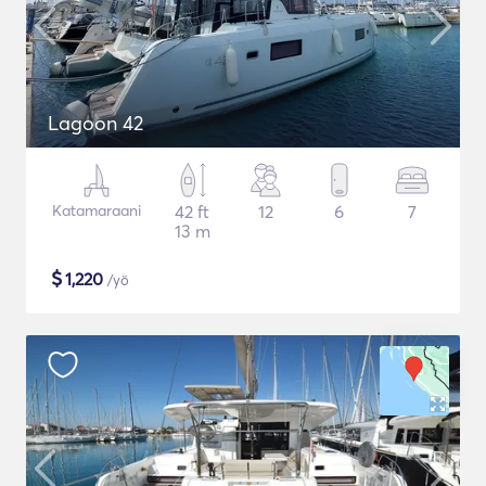
Lagoon 42
Katamaraani
42 ft
12
6
7
13 m
$
1,220
/yö