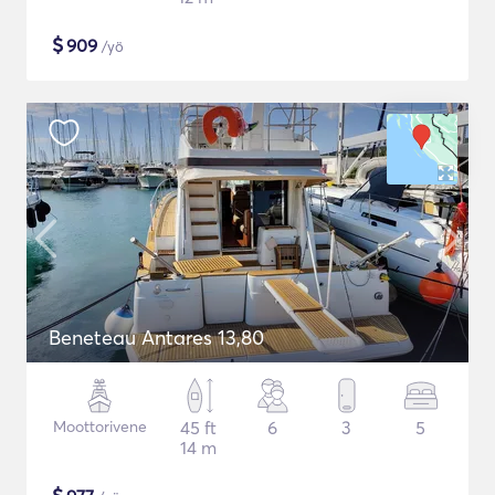
$
909
/yö
Beneteau Antares 13,80
Moottorivene
45 ft
6
3
5
14 m