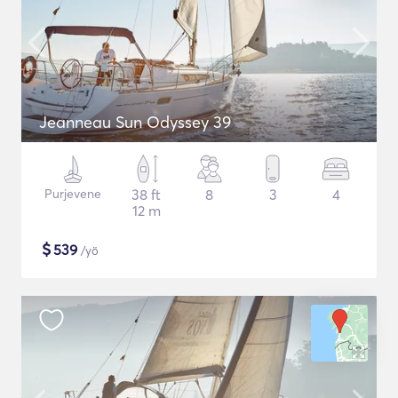
Jeanneau Sun Odyssey 39
Purjevene
38 ft
8
3
4
12 m
$
539
/yö