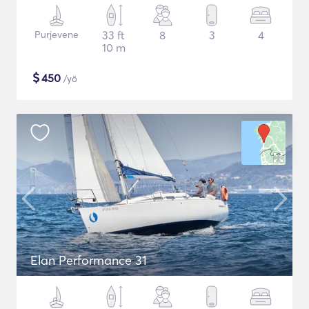
Purjevene
33 ft
8
3
4
10 m
$
450
/yö
Elan Performance 31