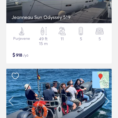
Jeanneau Sun Odyssey 519
Purjevene
49 ft
11
5
5
15 m
$
918
/yö