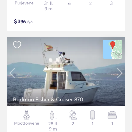
Purjevene
31 ft
6
2
3
9 m
$
396
/yö
Rodman Fisher & Cruiser 870
Moottorivene
28 ft
2
1
1
9 m