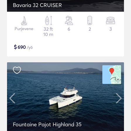
Bavaria 32 CRUISER
Purjevene
32 ft
6
2
3
10 m
$
690
/yö
Fountaine Pajot Highland 35