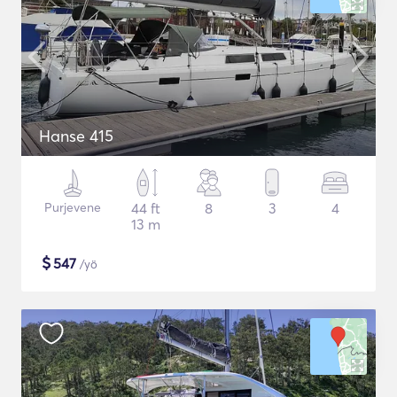
Hanse 415
Purjevene
44 ft
8
3
4
13 m
$
547
/yö