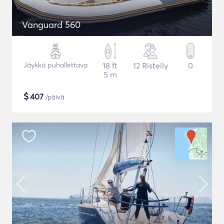
Vanguard 560
Jäykkä puhallettava
18 ft
12 Risteily
0
5 m
$
407
/päivä