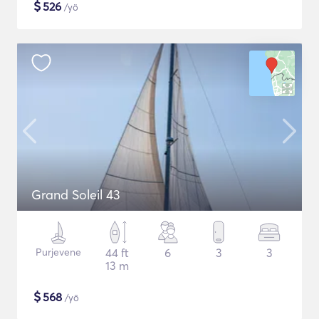
$
526
/yö
Grand Soleil 43
Purjevene
44 ft
6
3
3
13 m
$
568
/yö