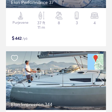
Elan Performance 37
Purjevene
37 ft
8
3
4
11 m
$
442
/yö
Elan Impression 344