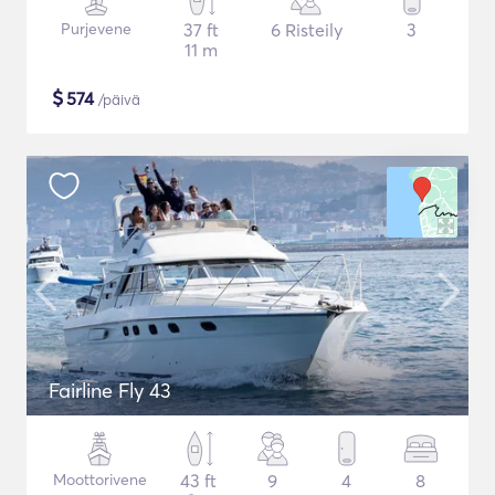
Purjevene
37 ft
6 Risteily
3
11 m
$
574
/päivä
Fairline Fly 43
Moottorivene
43 ft
9
4
8