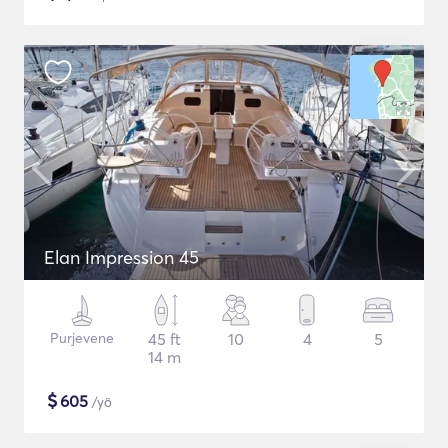
Elan Impression 45
Purjevene
45 ft
10
4
5
14 m
$
605
/yö