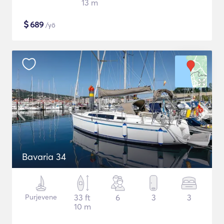
13 m
$
689
/yö
Bavaria 34
Purjevene
33 ft
6
3
3
10 m