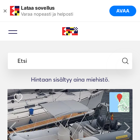
Lataa sovellus
×
AVAA
Varaa nopeasti ja helposti
Etsi
Hintaan sisältyy aina miehistö.