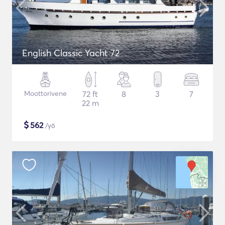
English Classic Yacht 72
Moottorivene
72 ft
8
3
7
22 m
$
562
/yö