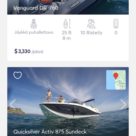
Vanguard DR-760
Jäykkä puhallettava
25 ft
10 Risteily
0
8 m
$
3,330
/päivä
Quicksilver Activ 875 Sundeck