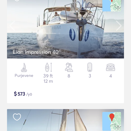
Elan Impression 40
Purjevene
39 ft
8
3
4
12 m
$
573
/yö