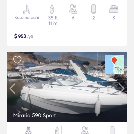
Katamaraani
35 ft
6
2
3
11 m
$
953
/yö
Miraria 590 Sport