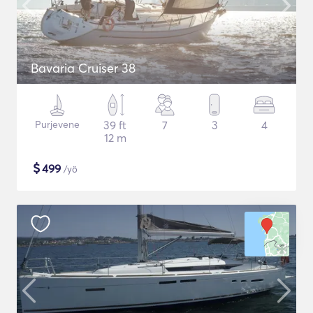
Bavaria Cruiser 38
Purjevene
39 ft
7
3
4
12 m
$
499
/yö