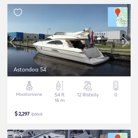
Astondoa 54
Moottorivene
54 ft
12 Risteily
0
16 m
$
2,297
/päivä