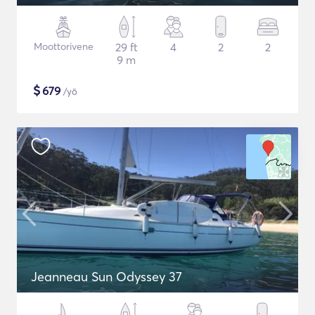
Moottorivene
29 ft
4
2
2
9 m
$
679
/yö
Jeanneau Sun Odyssey 37