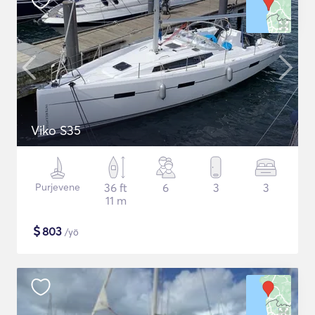
Viko S35
Purjevene
36 ft
6
3
3
11 m
$
803
/yö