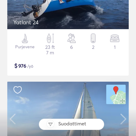
Yatlant 24
Purjevene
23 ft
6
2
1
7 m
$
976
/yö
Suodattimet