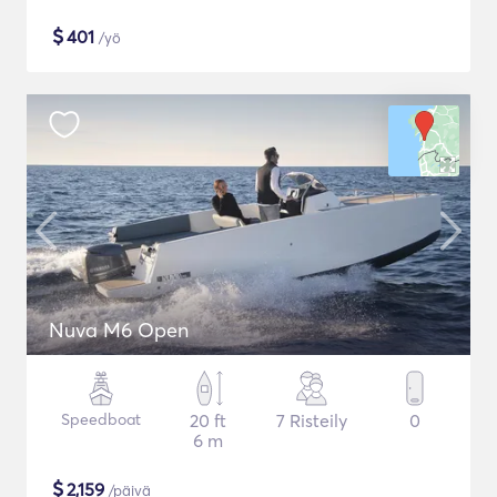
$
401
/yö
Nuva M6 Open
Speedboat
20 ft
7 Risteily
0
6 m
$
2,159
/päivä