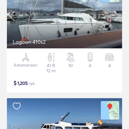
Lagoon 410s2
Katamaraani
41 ft
10
4
4
12 m
$
1,205
/yö