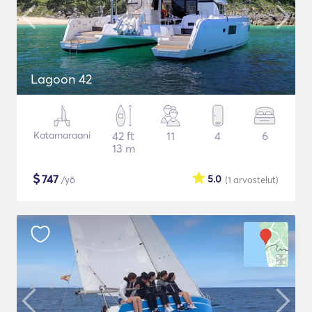
Lagoon 42
Katamaraani
42 ft
11
4
6
13 m
$
747
5.0
/yö
(1
arvostelut
)