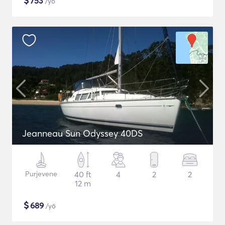
$
753
/yö
Jeanneau Sun Odyssey 40DS
Purjevene
40 ft
4
2
2
12 m
$
689
/yö