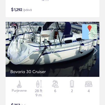
$
1,292
/päivä
Bavaria 30 Cruiser
Purjevene
28 ft
6
2
4
9 m