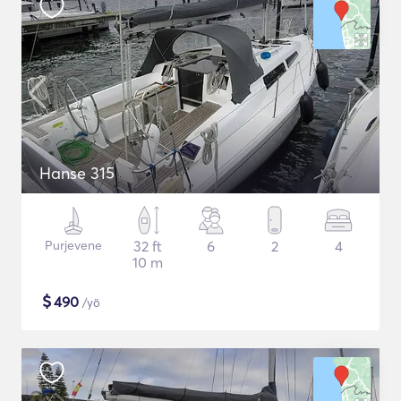
Hanse 315
Purjevene
32 ft
6
2
4
10 m
$
490
/yö