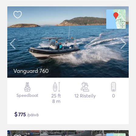
Vanguard 760
Speedboat
25 ft
12 Risteily
0
8 m
$
775
/päivä