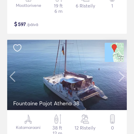
Moottorivene
19 ft
6 Risteily
1
6 m
$
597
/päivä
Fountaine Pajot Athena 38
Katamaraani
38 ft
12 Risteily
0
12 m