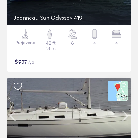
Jeanneau Sun Odyssey 419
Purjevene
42 ft
6
4
4
13 m
$
907
/yö