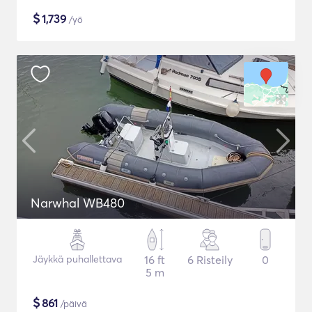
$
1,739
/yö
Narwhal WB480
Jäykkä puhallettava
16 ft
6 Risteily
0
5 m
$
861
/päivä