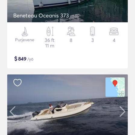
Beneteau Oceanis 373
Purjevene
36 ft
8
3
4
11 m
$
849
/yö