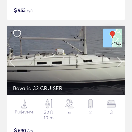
$
953
/yö
Bavaria 32 CRUISER
Purjevene
32 ft
6
2
3
10 m
$
690
/yö