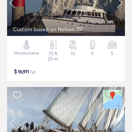
Custom based on Nelson 75"
Moottorivene
75 ft
10
5
5
23 m
$
16,911
/yö