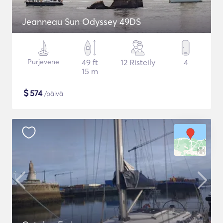
Jeanneau Sun Odyssey 49DS
Purjevene
49 ft
12 Risteily
4
15 m
$
574
/päivä