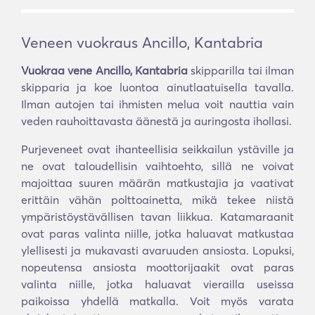
Veneen vuokraus Ancillo, Kantabria
Vuokraa vene Ancillo, Kantabria
skipparilla tai ilman
skipparia ja koe luontoa ainutlaatuisella tavalla.
Ilman autojen tai ihmisten melua voit nauttia vain
veden rauhoittavasta äänestä ja auringosta ihollasi.
Purjeveneet ovat ihanteellisia seikkailun ystäville ja
ne ovat taloudellisin vaihtoehto, sillä ne voivat
majoittaa suuren määrän matkustajia ja vaativat
erittäin vähän polttoainetta, mikä tekee niistä
ympäristöystävällisen tavan liikkua. Katamaraanit
ovat paras valinta niille, jotka haluavat matkustaa
ylellisesti ja mukavasti avaruuden ansiosta. Lopuksi,
nopeutensa ansiosta moottorijaakit ovat paras
valinta niille, jotka haluavat vierailla useissa
paikoissa yhdellä matkalla. Voit myös varata