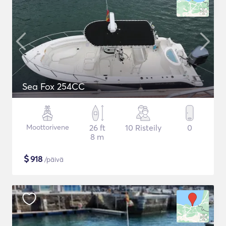
Sea Fox 254CC
Moottorivene
26 ft
10 Risteily
0
8 m
$
918
/päivä