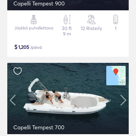
Capelli Tempest 900
Jäykkä puhallettava
30 ft
12 Risteily
1
9 m
$
1,205
/päivä
Capelli Tempest 700