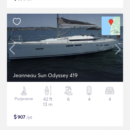
Jeanneau Sun Odyssey 419
Purjevene
42 ft
6
4
4
13 m
$
907
/yö