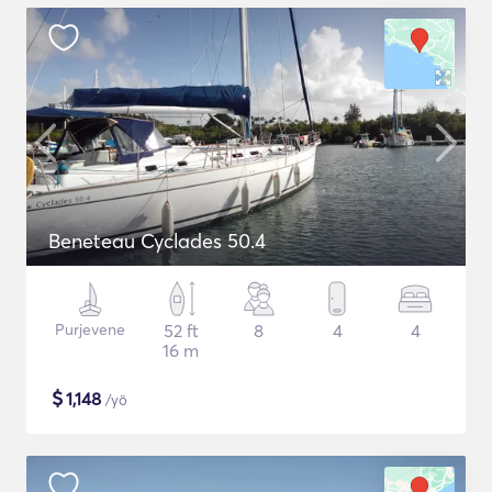
Beneteau Cyclades 50.4
Purjevene
52 ft
8
4
4
16 m
$
1,148
/yö