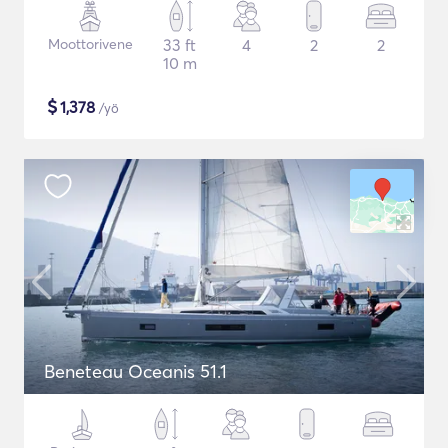
Moottorivene
33 ft
4
2
2
10 m
$
1,378
/yö
Beneteau Oceanis 51.1