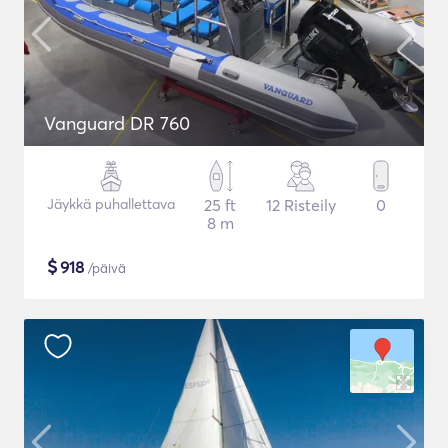
Vanguard DR 760
Jäykkä puhallettava
25 ft
12 Risteily
0
8 m
$
918
/päivä