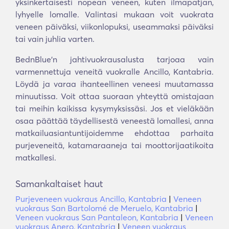
yksinkertaisesti nopean veneen, kuten ilmapatjan,
lyhyelle lomalle. Valintasi mukaan voit vuokrata
veneen päiväksi, viikonlopuksi, useammaksi päiväksi
tai vain juhlia varten.
BednBlue'n jahtivuokrausalusta tarjoaa vain
varmennettuja veneitä vuokralle Ancillo, Kantabria.
Löydä ja varaa ihanteellinen veneesi muutamassa
minuutissa. Voit ottaa suoraan yhteyttä omistajaan
tai meihin kaikissa kysymyksissäsi. Jos et vieläkään
osaa päättää täydellisestä veneestä lomallesi, anna
matkailuasiantuntijoidemme ehdottaa parhaita
purjeveneitä, katamaraaneja tai moottorijaatikoita
matkallesi.
Samankaltaiset haut
Purjeveneen vuokraus Ancillo, Kantabria
|
Veneen
vuokraus San Bartolomé de Meruelo, Kantabria
|
Veneen vuokraus San Pantaleon, Kantabria
|
Veneen
vuokraus Anero, Kantabria
|
Veneen vuokraus