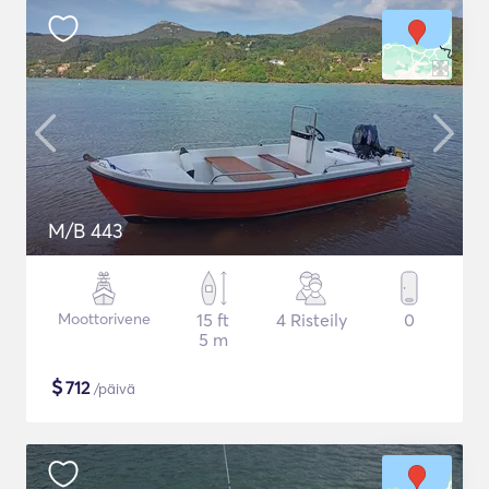
M/B 443
Moottorivene
15 ft
4 Risteily
0
5 m
$
712
/päivä