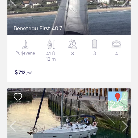
Beneteau First 40.7
Purjevene
41 ft
8
3
4
12 m
$
712
/yö