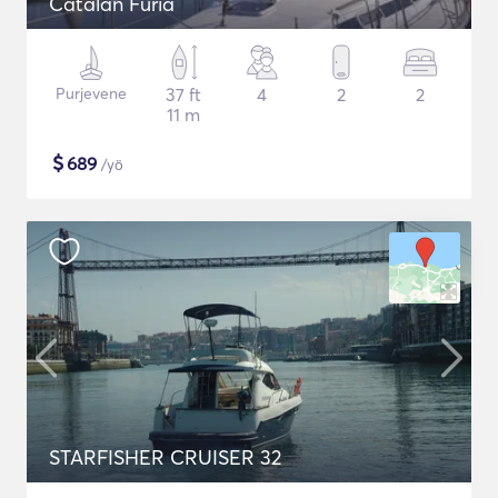
Catalan Furia
Purjevene
37 ft
4
2
2
11 m
$
689
/yö
STARFISHER CRUISER 32