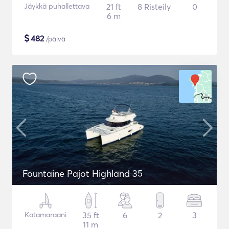
Jäykkä puhallettava
21 ft
8 Risteily
0
6 m
$
482
/päivä
Fountaine Pajot Highland 35
Katamaraani
35 ft
6
2
3
11 m