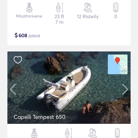
Moottorivene
23 ft
12 Risteily
0
7 m
$
608
/päivä
Capelli Tempest 650