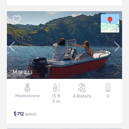
M/B 443
Moottorivene
15 ft
4 Risteily
0
5 m
$
712
/päivä