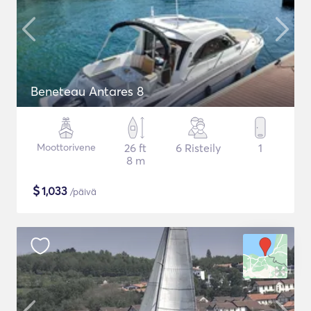
Beneteau Antares 8
Moottorivene
26 ft
6 Risteily
1
8 m
$
1,033
/päivä