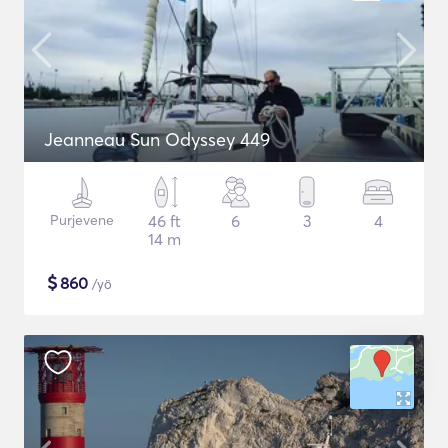
Jeanneau Sun Odyssey 449
Purjevene
46 ft
6
3
4
14 m
$
860
/yö