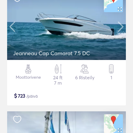
Jeanneau Cap Camarat 7.5 DC
Moottorivene
24 ft
6 Risteily
1
7 m
$
723
/päivä