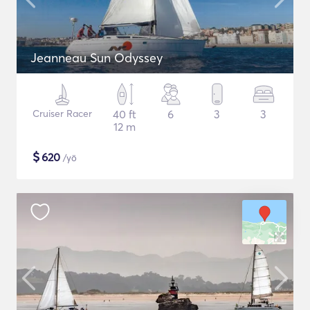
Jeanneau Sun Odyssey
Cruiser Racer
40 ft
6
3
3
12 m
$
620
/yö