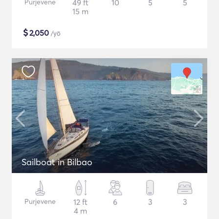
Purjevene
49 ft
10
5
5
15 m
$
2,050
/yö
Sailboat in Bilbao
Purjevene
12 ft
6
3
3
4 m