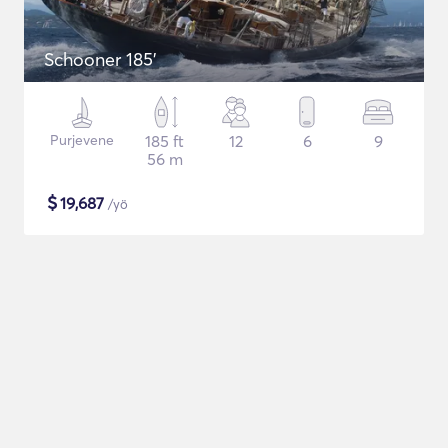
Schooner 185'
Purjevene
185 ft
12
6
9
56 m
$
19,687
/yö