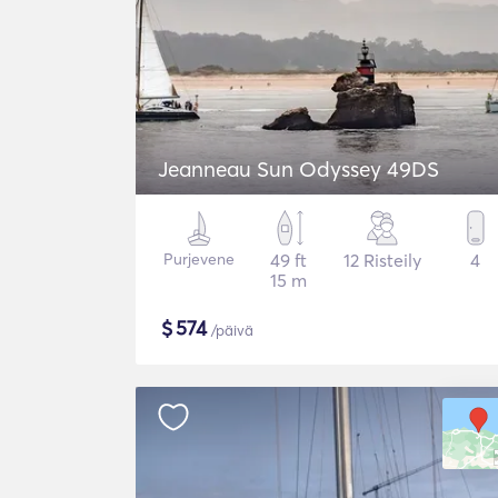
Jeanneau Sun Odyssey 49DS
Purjevene
49 ft
12 Risteily
4
15 m
$
574
/päivä