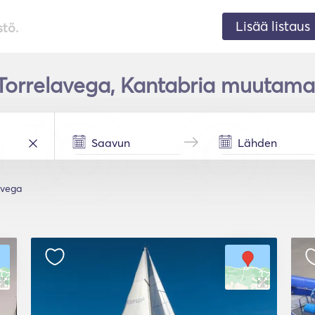
Lisää listaus
stö.
Torrelavega, Kantabria muutamas
avega