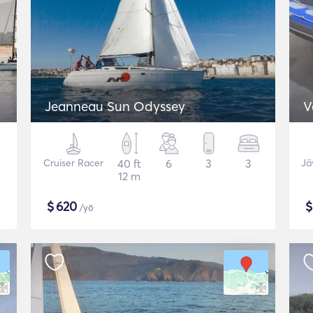
Jeanneau Sun Odyssey
V
Cruiser Racer
40 ft
6
3
3
Jä
12 m
$
620
/yö