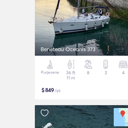
Beneteau Oceanis 373
Purjevene
36 ft
8
3
4
11 m
$
849
/yö