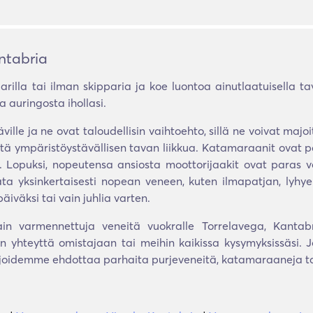
ntabria
arilla tai ilman skipparia ja koe luontoa ainutlaatuisella ta
 auringosta ihollasi.
äville ja ne ovat taloudellisin vaihtoehto, sillä ne voivat m
stä ympäristöystävällisen tavan liikkua. Katamaraanit ovat p
. Lopuksi, nopeutensa ansiosta moottorijaakit ovat paras vali
ta yksinkertaisesti nopean veneen, kuten ilmapatjan, lyhye
iväksi tai vain juhlia varten.
ain varmennettuja veneitä vuokralle Torrelavega, Kantab
 yhteyttä omistajaan tai meihin kaikissa kysymyksissäsi. J
ijoidemme ehdottaa parhaita purjeveneitä, katamaraaneja tai