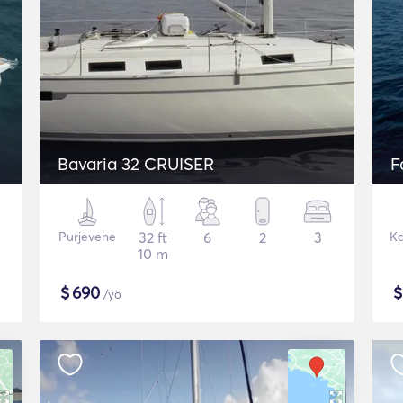
Bavaria 32 CRUISER
F
Purjevene
32 ft
6
2
3
Ka
10 m
$
690
/yö