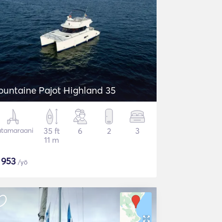
ountaine Pajot Highland 35
tamaraani
35 ft
6
2
3
11 m
$
953
/yö