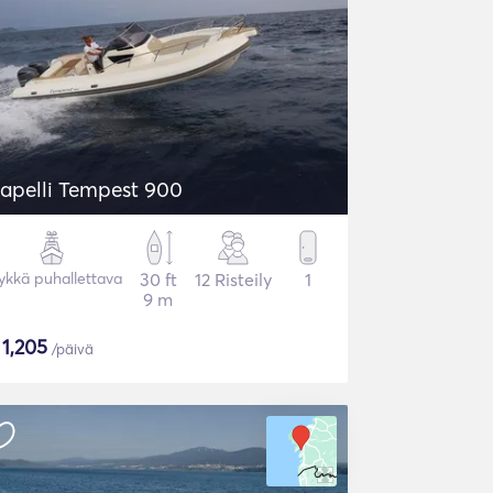
apelli Tempest 900
ykkä puhallettava
30 ft
12 Risteily
1
9 m
$
1,205
/päivä