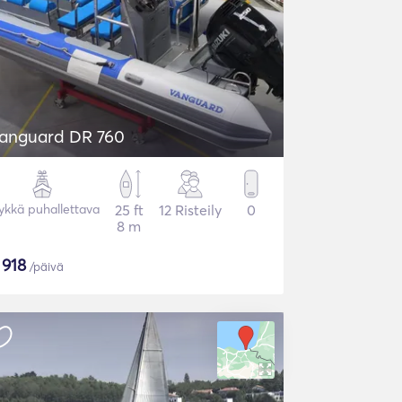
anguard DR 760
ykkä puhallettava
25 ft
12 Risteily
0
8 m
$
918
/päivä