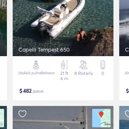
Capelli Tempest 650
C
Jäykkä puhallettava
21 ft
8 Risteily
0
Jä
6 m
$
482
/päivä