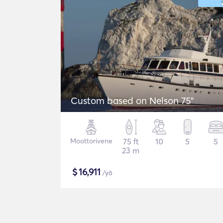
Custom based on Nelson 75"
Moottorivene
75 ft
10
5
5
23 m
$
16,911
/yö