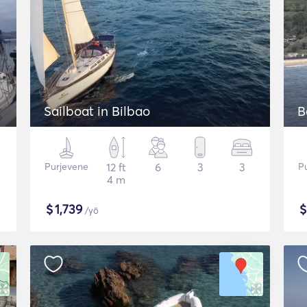
Sailboat in Bilbao
B
Purjevene
12 ft
6
3
3
P
4 m
$
1,739
/yö