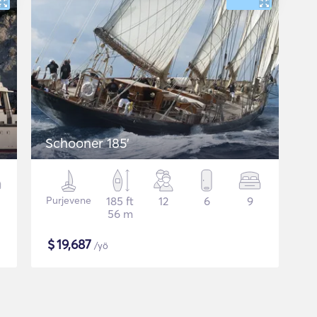
Schooner 185'
Purjevene
185 ft
12
6
9
56 m
$
19,687
/yö