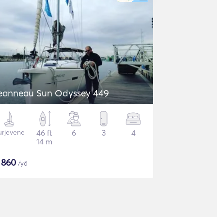
eanneau Sun Odyssey 449
urjevene
46 ft
6
3
4
14 m
$
860
/yö