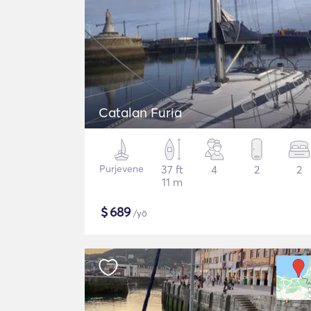
Catalan Furia
Purjevene
37 ft
4
2
2
11 m
$
689
/yö