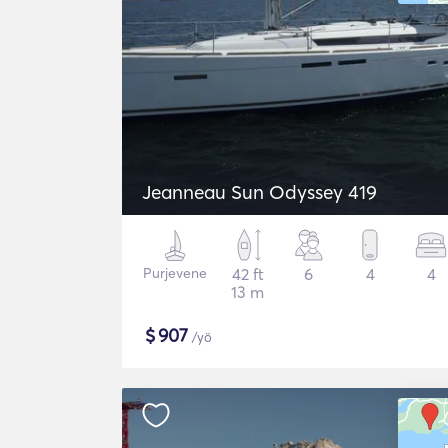
Jeanneau Sun Odyssey 419
Purjevene
42 ft
6
4
4
13 m
$
907
/yö