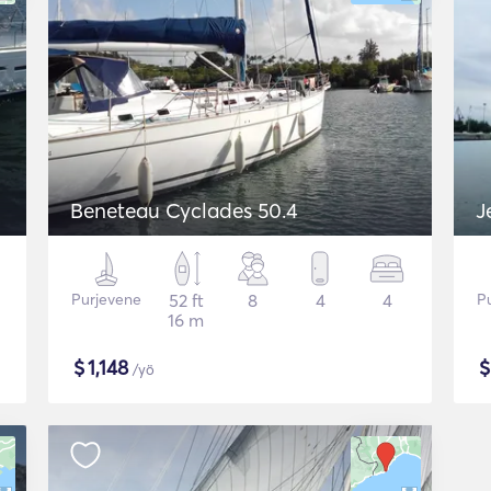
Beneteau Cyclades 50.4
J
Purjevene
52 ft
8
4
4
P
16 m
$
1,148
/yö