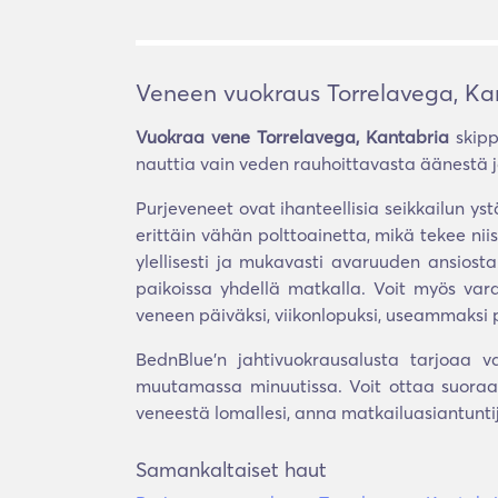
Veneen vuokraus Torrelavega, Ka
Vuokraa vene Torrelavega, Kantabria
skipp
nauttia vain veden rauhoittavasta äänestä ja
Purjeveneet ovat ihanteellisia seikkailun yst
erittäin vähän polttoainetta, mikä tekee nii
ylellisesti ja mukavasti avaruuden ansiosta
paikoissa yhdellä matkalla. Voit myös vara
veneen päiväksi, viikonlopuksi, useammaksi pä
BednBlue'n jahtivuokrausalusta tarjoaa v
muutamassa minuutissa. Voit ottaa suoraan
veneestä lomallesi, anna matkailuasiantunt
Samankaltaiset haut