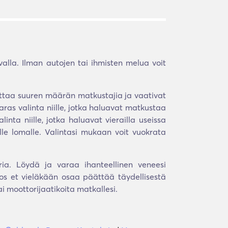
valla. Ilman autojen tai ihmisten melua voit
ajoittaa suuren määrän matkustajia ja vaativat
aras valinta niille, jotka haluavat matkustaa
nta niille, jotka haluavat vierailla useissa
lle lomalle. Valintasi mukaan voit vuokrata
ria. Löydä ja varaa ihanteellinen veneesi
os et vieläkään osaa päättää täydellisestä
 moottorijaatikoita matkallesi.