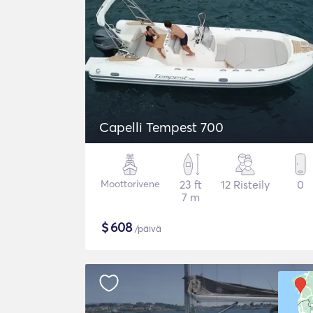
Capelli Tempest 700
Moottorivene
23 ft
12 Risteily
0
7 m
$
608
/päivä