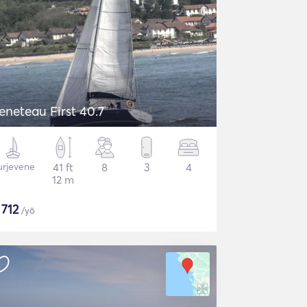
eneteau First 40.7
urjevene
41 ft
8
3
4
12 m
$
712
/yö