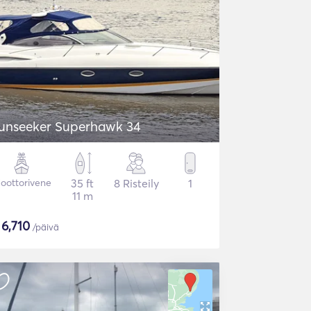
unseeker Superhawk 34
oottorivene
35 ft
8 Risteily
1
11 m
$
6,710
/päivä