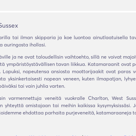
Sussex
rilla tai ilman skipparia ja koe luontoa ainutlaatuisella ta
 auringosta ihollasi.
äville ja ne ovat taloudellisin vaihtoehto, sillä ne voivat m
stä ympäristöystävällisen tavan liikkua. Katamaraanit ovat p
. Lopuksi, nopeutensa ansiosta moottorijaakit ovat paras vali
ta yksinkertaisesti nopean veneen, kuten ilmapatjan, lyhye
iväksi tai vain juhlia varten.
ain varmennettuja veneitä vuokralle Charlton, West Sus
 yhteyttä omistajaan tai meihin kaikissa kysymyksissäsi. J
ijoidemme ehdottaa parhaita purjeveneitä, katamaraaneja tai