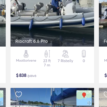
Ribcraft 6.8 Pro
F
Moottorivene
23 ft
7 Risteily
0
M
7 m
$
838
/päivä