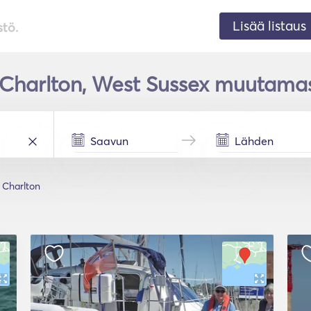
Lisää listaus
stö.
Charlton, West Sussex muutamas
Charlton