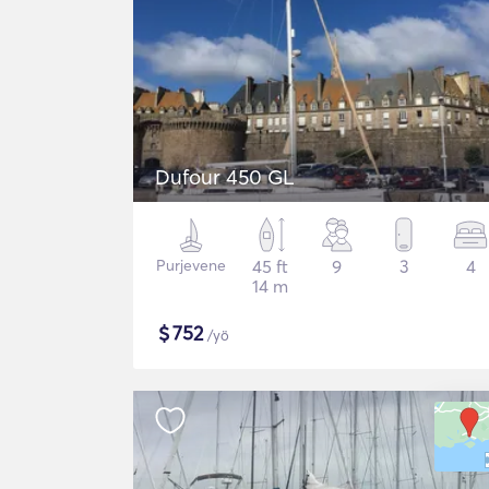
Dufour 450 GL
Purjevene
45 ft
9
3
4
14 m
$
752
/yö