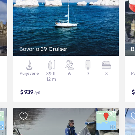
Bavaria 39 Cruiser
B
Purjevene
39 ft
6
3
3
P
12 m
$
939
/yö