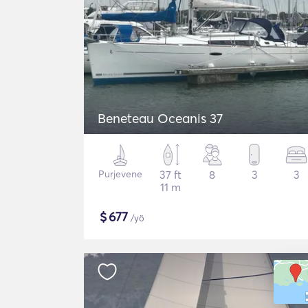
Beneteau Oceanis 37
Purjevene
37 ft
8
3
3
11 m
$
677
/yö