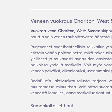
Veneen vuokraus Charlton, West 
Vuokraa vene Charlton, West Sussex
skippa
nauttia vain veden rauhoittavasta äänestä ja
Purjeveneet ovat ihanteellisia seikkailun yst
erittäin vähän polttoainetta, mikä tekee nii
ylellisesti ja mukavasti avaruuden ansiosta
paikoissa yhdellä matkalla. Voit myös vara
veneen päiväksi, viikonlopuksi, useammaksi pä
BednBlue'n jahtivuokrausalusta tarjoaa v
muutamassa minuutissa. Voit ottaa suoraan
veneestä lomallesi, anna matkailuasiantunt
Samankaltaiset haut