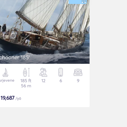
chooner 185'
urjevene
185 ft
12
6
9
56 m
$
19,687
/yö