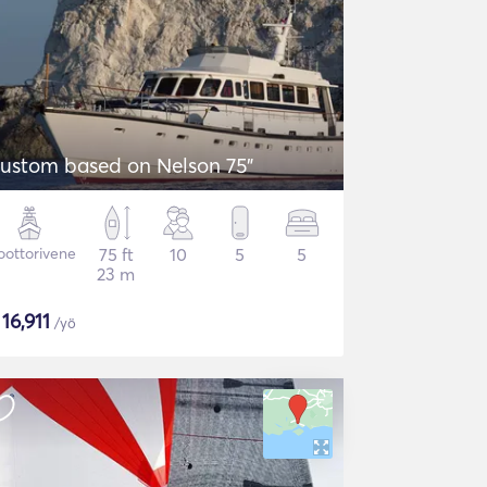
ustom based on Nelson 75"
ottorivene
75 ft
10
5
5
23 m
$
16,911
/yö