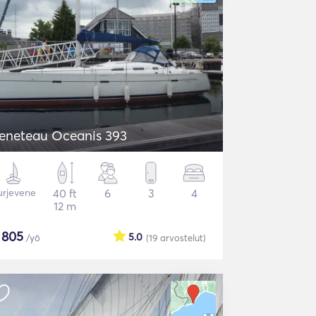
eneteau Oceanis 393
urjevene
40 ft
6
3
4
12 m
$
805
5.0
/yö
(19
arvostelut
)