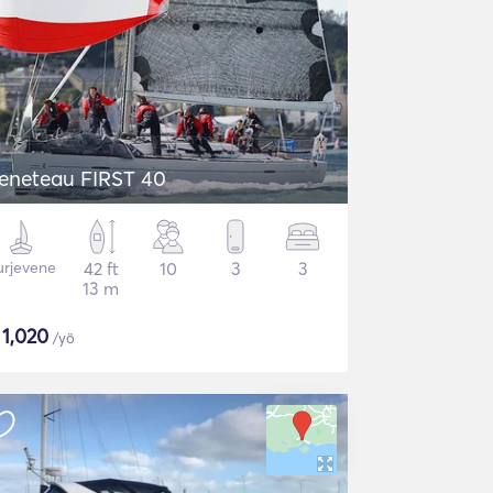
eneteau FIRST 40
urjevene
42 ft
10
3
3
13 m
$
1,020
/yö