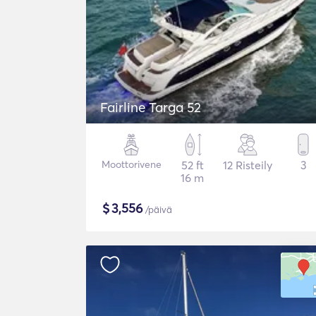
Fairline Targa 52
Moottorivene
52 ft
12 Risteily
3
16 m
$
3,556
/päivä