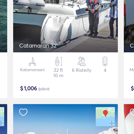
Catamaran 32'
C
Katamaraani
32 ft
6 Risteily
4
Mo
10 m
$
1,006
/päivä