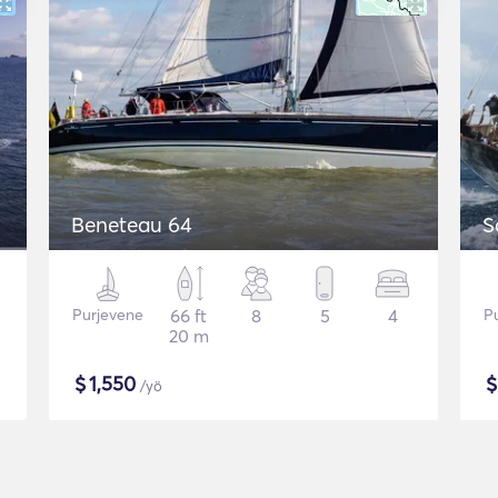
Beneteau 64
S
Purjevene
66 ft
8
5
4
P
20 m
$
1,550
/yö