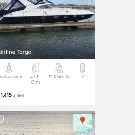
airline Targa
oottorivene
43 ft
12 Risteily
2
13 m
$
1,415
/päivä