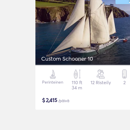
Custom Schooner 10
Perinteinen
110 ft
12 Risteily
2
34 m
$
2,415
/päivä