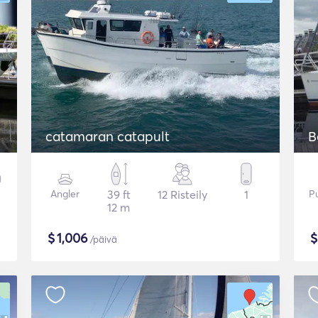
catamaran catapult
B
Angler
39 ft
12 Risteily
1
P
12 m
$
1,006
/päivä