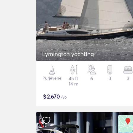
Lymington yachting
Purjevene
45 ft
6
3
3
14 m
$
2,670
/yö