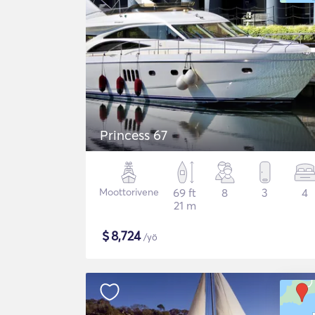
Princess 67
Moottorivene
69 ft
8
3
4
21 m
$
8,724
/yö