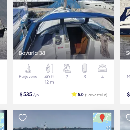
Bavaria 38
S
Purjevene
40 ft
7
3
4
M
12 m
$
535
5.0
/yö
(1
arvostelut
)