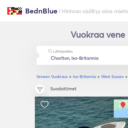
BednBlue
| Hintaan sisältyy aina miehi
Vuokraa vene 
Lähtöpaikka
Veneen Vuokraus
Iso-Britannia
West Sussex
Suodattimet