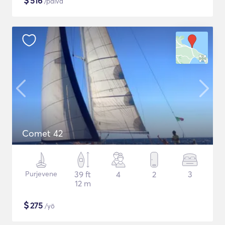
$
516
/päivä
Comet 42
Purjevene
39 ft
4
2
3
12 m
$
275
/yö