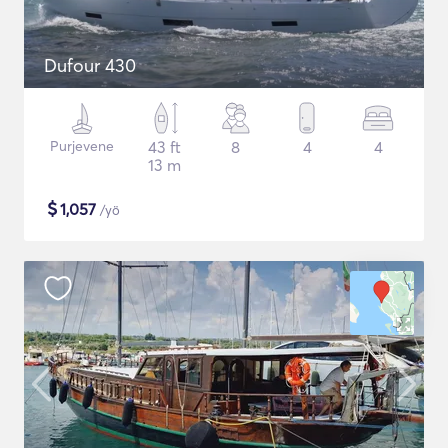
Dufour 430
Purjevene
43 ft
8
4
4
13 m
$
1,057
/yö