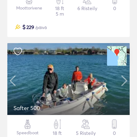
Moottorivene
18 ft
6 Risteily
0
5 m
$
229
/päivä
Safter 500
Speedboat
18 ft
5 Risteily
0