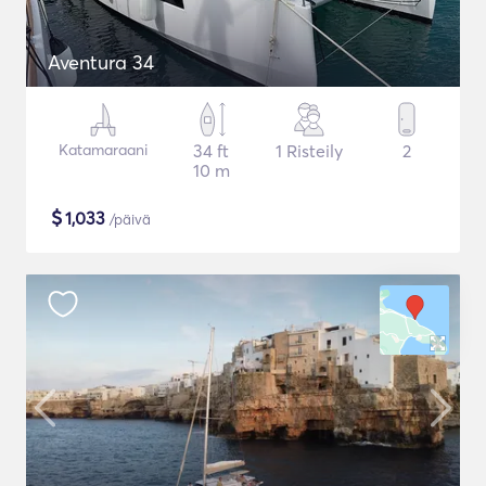
Aventura 34
Katamaraani
34 ft
1 Risteily
2
10 m
$
1,033
/päivä