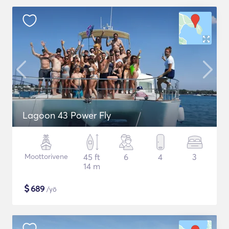
Lagoon 43 Power Fly
Moottorivene
45 ft
6
4
3
14 m
$
689
/yö