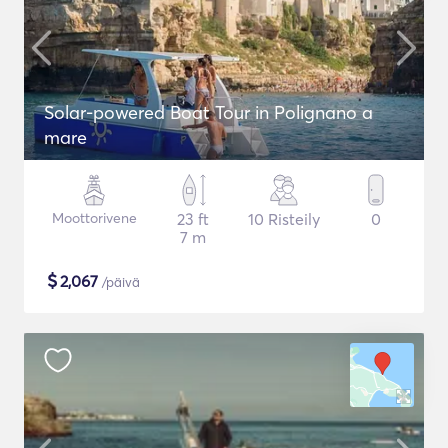
Solar-powered Boat Tour in Polignano a
mare
Moottorivene
23 ft
10 Risteily
0
7 m
$
2,067
/päivä