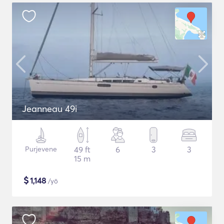
Jeanneau 49i
Purjevene
49 ft
6
3
3
15 m
$
1,148
/yö