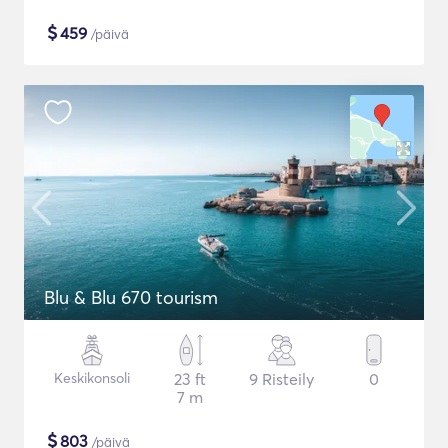
$
459
/päivä
Blu & Blu 670 tourism
Keskikonsoli
23 ft
9 Risteily
0
7 m
$
803
/päivä