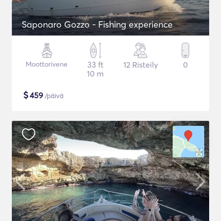
Saponaro Gozzo - Fishing experience
Moottorivene
33 ft
12 Risteily
0
10 m
$
459
/päivä