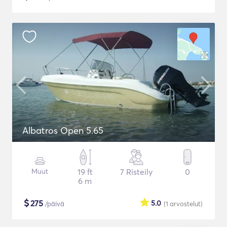
Albatros Open 5.65
Muut
19 ft
7 Risteily
0
6 m
$
275
5.0
/päivä
(1
arvostelut
)