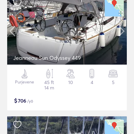
Jeanneau Sun Odyssey 449
Purjevene
45 ft
10
4
5
14 m
$
706
/yö