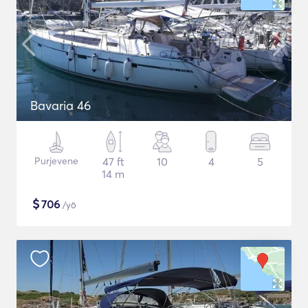
Bavaria 46
Purjevene
47 ft
10
4
5
14 m
$
706
/yö