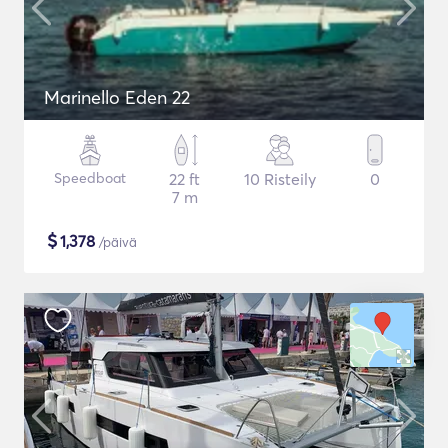
Marinello Eden 22
Speedboat
22 ft
10 Risteily
0
7 m
$
1,378
/päivä