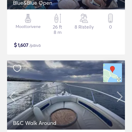
Blue&Blue Open
Moottorivene
26 ft
8 Risteily
0
8 m
$
1,607
/päivä
B&C Walk Around