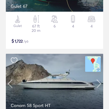
Gulet 67
Gulet
67 ft
6
4
4
20 m
$
1,722
/yö
Conam 58 Sport HT