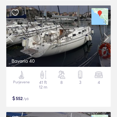
Bavaria 40
Purjevene
41 ft
8
3
4
12 m
$
552
/yö