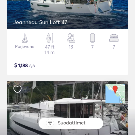
Jeanneau Sun Loft 47
Purjevene
47 ft
13
7
7
14 m
$
1,188
/yö
Suodattimet