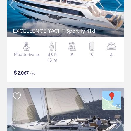
EXCELLENCE YACHT Sportfly 41xl
Moottorivene
43 ft
8
3
4
13 m
$
2,067
/yö