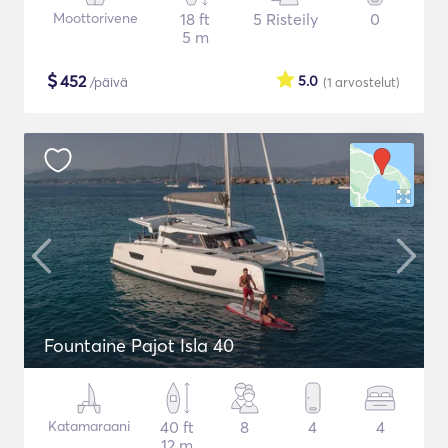
Moottorivene
18 ft
5 Risteily
0
5 m
$
452
5.0
/päivä
(1
arvostelut
)
Fountaine Pajot Isla 40
Katamaraani
40 ft
8
4
4
12 m