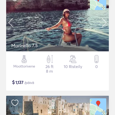
Marinello 7.5
Moottorivene
26 ft
10 Risteily
0
8 m
$
1,137
/päivä