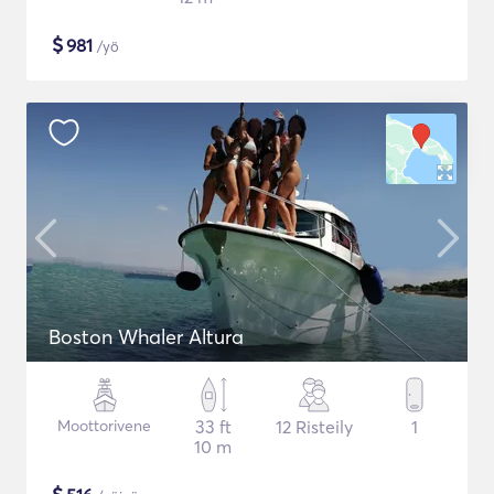
$
981
/yö
Boston Whaler Altura
Moottorivene
33 ft
12 Risteily
1
10 m