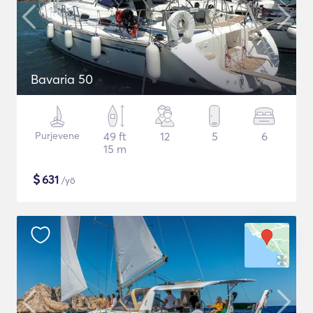
Bavaria 50
Purjevene
49 ft
12
5
6
15 m
$
631
/yö