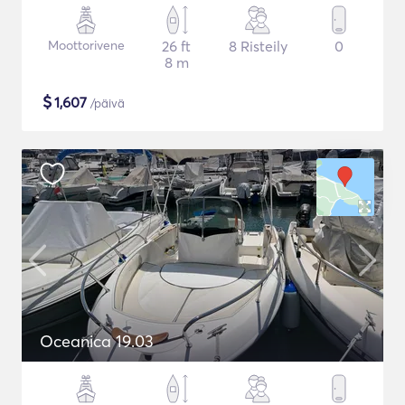
Moottorivene
26 ft
8 Risteily
0
8 m
$
1,607
/päivä
Oceanica 19.03