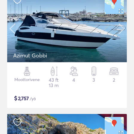
Azimut Gobbi
Moottorivene
43 ft
4
3
2
13 m
$
2,757
/yö