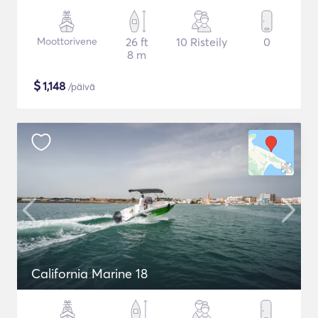
Moottorivene
26 ft
10 Risteily
0
8 m
$
1,148
/päivä
California Marine 18