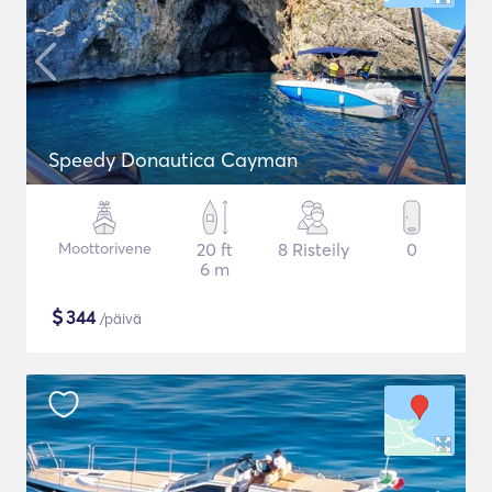
Speedy Donautica Cayman
Moottorivene
20 ft
8 Risteily
0
6 m
$
344
/päivä