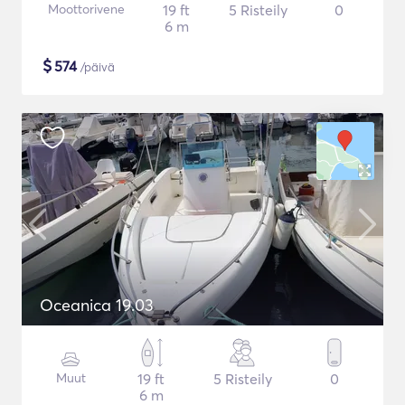
Moottorivene
19 ft
5 Risteily
0
6 m
$
574
/päivä
Oceanica 19.03
Muut
19 ft
5 Risteily
0
6 m