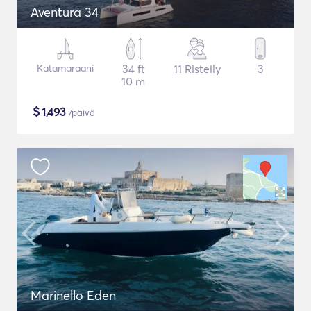
Aventura 34
Katamaraani
34 ft
11 Risteily
3
10 m
$
1,493
/päivä
Marinello Eden