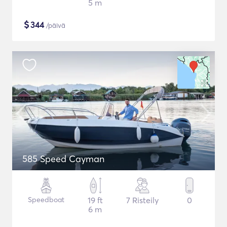
5 m
$
344
/päivä
585 Speed Cayman
Speedboat
19 ft
7 Risteily
0
6 m