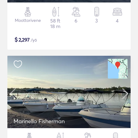
Moottorivene
58 ft
6
3
4
18 m
$
2,297
/yö
Marinello Fisherman