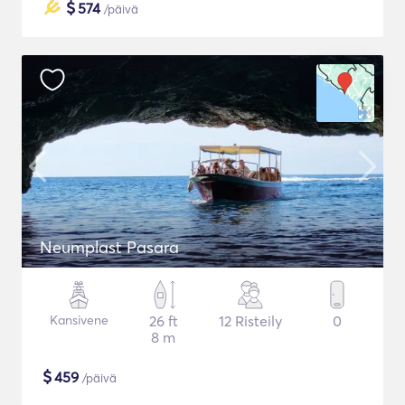
$
574
/päivä
Neumplast Pasara
Kansivene
26 ft
12 Risteily
0
8 m
$
459
/päivä