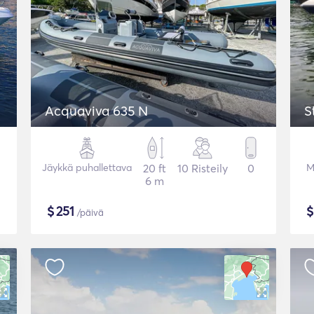
Acquaviva 635 N
S
Jäykkä puhallettava
20 ft
10 Risteily
0
M
6 m
$
251
/päivä