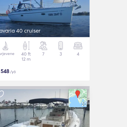
avaria 40 cruiser
urjevene
40 ft
7
3
4
12 m
$
548
/yö