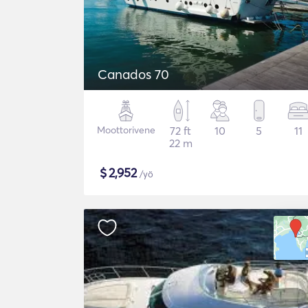
Canados 70
Moottorivene
72 ft
10
5
11
22 m
$
2,952
/yö