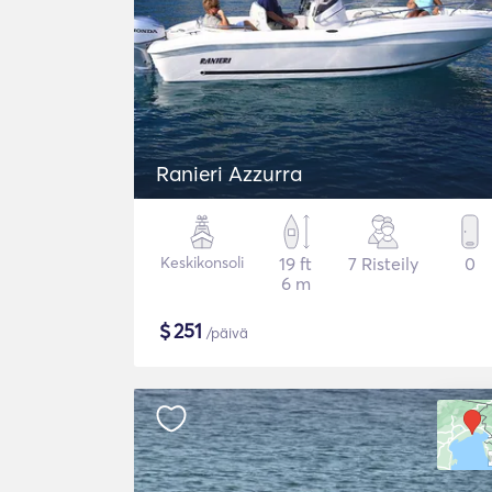
Ranieri Azzurra
Keskikonsoli
19 ft
7 Risteily
0
6 m
$
251
/päivä