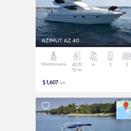
AZIMUT AZ 40
Moottorivene
42 ft
6
2
2
13 m
$
1,607
/yö