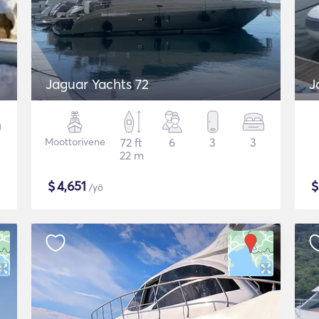
Jaguar Yachts 72
J
Moottorivene
72 ft
6
3
3
22 m
$
4,651
/yö