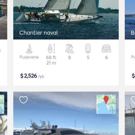
Chantier naval
B
Purjevene
68 ft
8
5
6
P
21 m
$
2,526
/yö