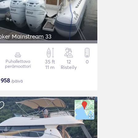
oker Mainstream 33
Puhallettava
35 ft
12
0
perämoottori
11 m
Risteily
$
958
/päivä