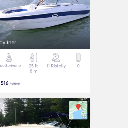
ayliner
oottorivene
25 ft
11 Risteily
0
8 m
$
516
/päivä