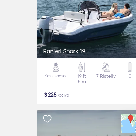
Ranieri Shark 19
Keskikonsoli
19 ft
7 Risteily
0
6 m
$
228
/päivä