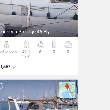
eanneau Prestige 46 Fly
ottorivene
49 ft
6
3
3
15 m
$
1,567
/yö