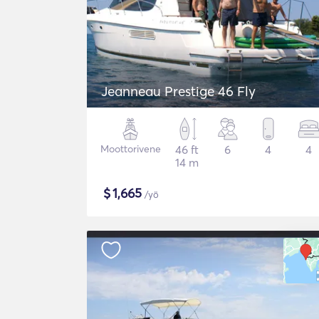
Jeanneau Prestige 46 Fly
Moottorivene
46 ft
6
4
4
14 m
$
1,665
/yö