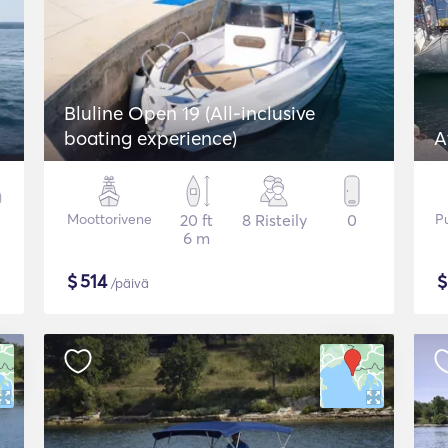
Bluline Open 19 (All-inclusive
boating experience)
A
Moottorivene
20 ft
8 Risteily
0
P
6 m
$
514
/päivä