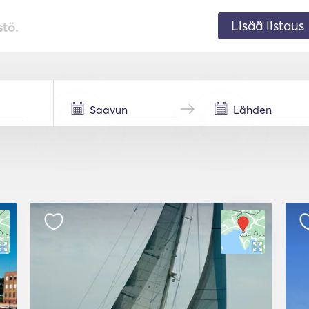
Lisää listaus
stö.