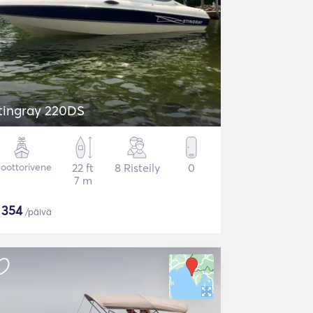
tingray 220DS
oottorivene
22 ft
8 Risteily
0
7 m
$
354
/päivä