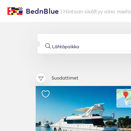
BednBlue
| Hintaan sisältyy aina miehi
Suodattimet