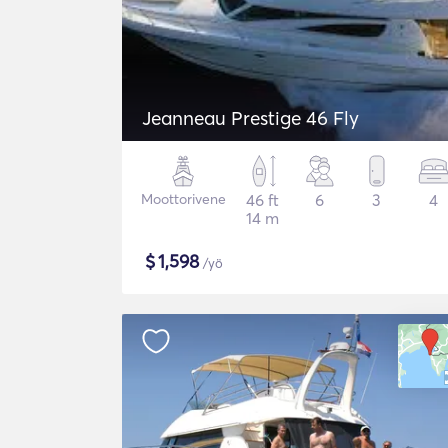
Jeanneau Prestige 46 Fly
Moottorivene
46 ft
6
3
4
14 m
$
1,598
/yö