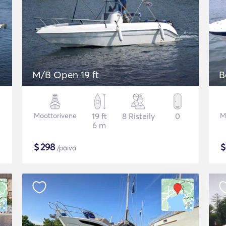
M/B Open 19 ft
B
Moottorivene
19 ft
8 Risteily
0
M
6 m
$
298
/päivä