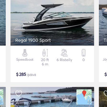
Regal 1900 Sport
T
Speedboat
20 ft
6 Risteily
0
Jä
6 m
$
285
/päivä