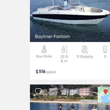
Bayliner Fantom
Bow Rider
25 ft
11 Risteily
0
8 m
$
516
/päivä