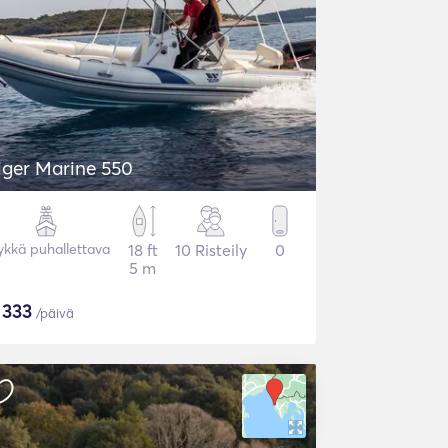
iger Marine 550
ykkä puhallettava
18 ft
10 Risteily
0
5 m
$
333
/päivä