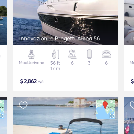
Innovazioni e Progetti Alena 56
J
Moottorivene
56 ft
6
3
6
Mo
17 m
$
2,862
/yö