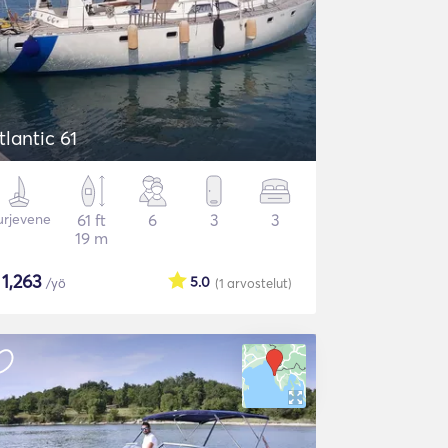
tlantic 61
urjevene
61 ft
6
3
3
19 m
$
1,263
5.0
/yö
(1
arvostelut
)