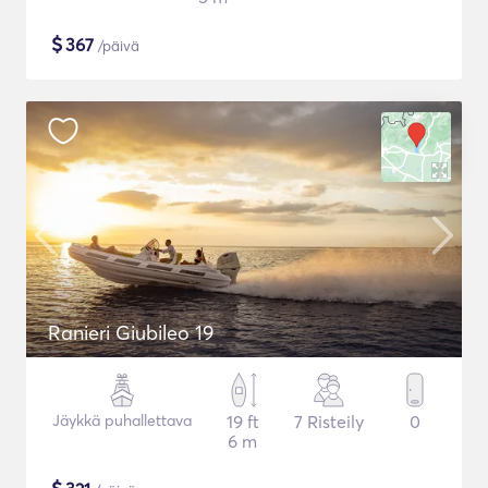
$
367
/päivä
Ranieri Giubileo 19
Jäykkä puhallettava
19 ft
7 Risteily
0
6 m