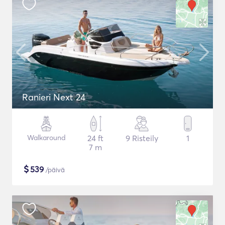
Ranieri Next 24
Walkaround
24 ft
9 Risteily
1
7 m
$
539
/päivä