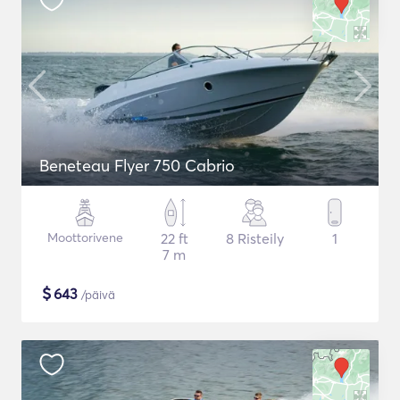
Beneteau Flyer 750 Cabrio
Moottorivene
22 ft
8 Risteily
1
7 m
$
643
/päivä