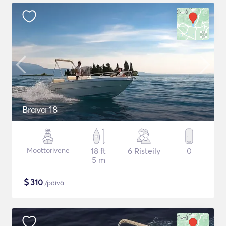
Brava 18
Moottorivene
18 ft
6 Risteily
0
5 m
$
310
/päivä