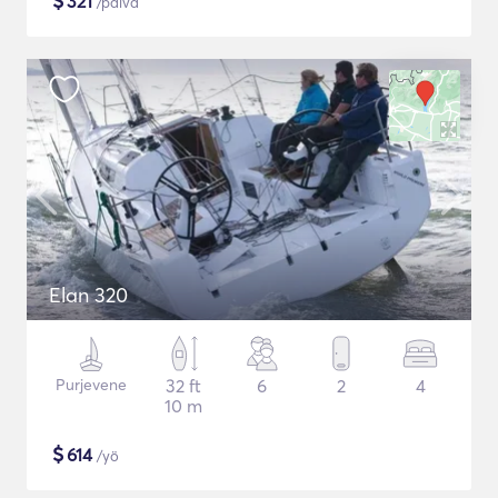
$
321
/päivä
Elan 320
Purjevene
32 ft
6
2
4
10 m
$
614
/yö