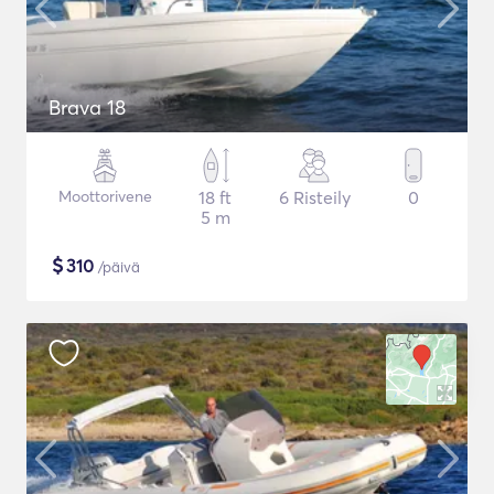
Brava 18
Moottorivene
18 ft
6 Risteily
0
5 m
$
310
/päivä