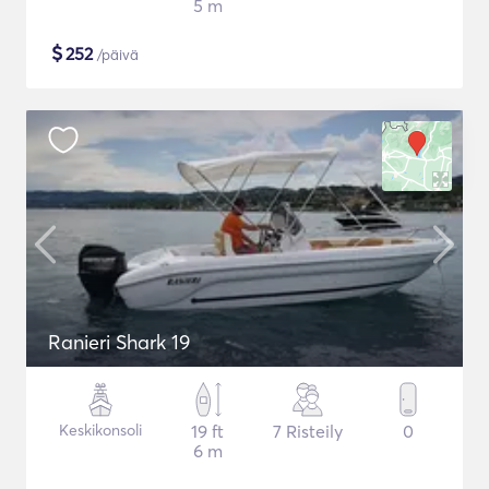
5 m
$
252
/päivä
Ranieri Shark 19
Keskikonsoli
19 ft
7 Risteily
0
6 m