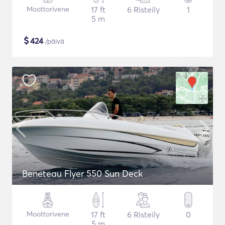
Moottorivene
17 ft
6 Risteily
1
5 m
$
424
/päivä
Beneteau Flyer 550 Sun Deck
Moottorivene
17 ft
6 Risteily
0
5 m