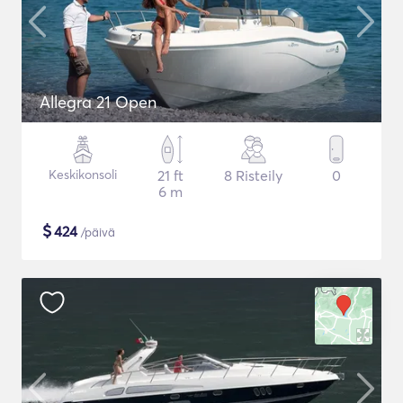
Allegra 21 Open
Keskikonsoli
21 ft
8 Risteily
0
6 m
$
424
/päivä