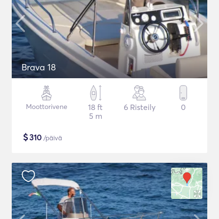
Brava 18
Moottorivene
18 ft
6 Risteily
0
5 m
$
310
/päivä