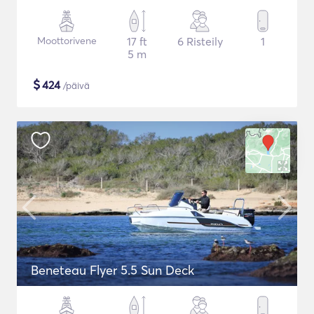
Moottorivene
17 ft
6 Risteily
1
5 m
$
424
/päivä
Beneteau Flyer 5.5 Sun Deck