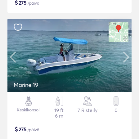
$
275
/päivä
Marine 19
Keskikonsoli
19 ft
7 Risteily
0
6 m
$
275
/päivä