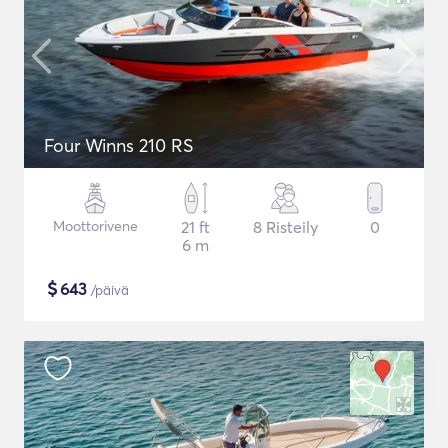
Four Winns 210 RS
Moottorivene
21 ft
8 Risteily
0
6 m
$
643
/päivä