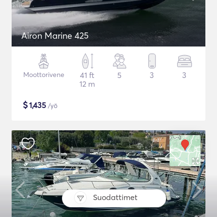
Airon Marine 425
Moottorivene
41 ft
5
3
3
12 m
$
1,435
/yö
Suodattimet