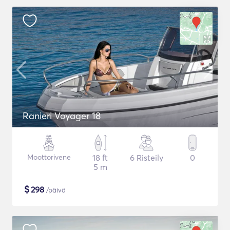
Ranieri Voyager 18
Moottorivene
18 ft
6 Risteily
0
5 m
$
298
/päivä