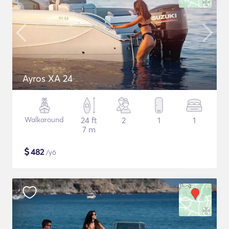
Ayros XA 24
Walkaround
24 ft
2
1
1
7 m
$
482
/yö