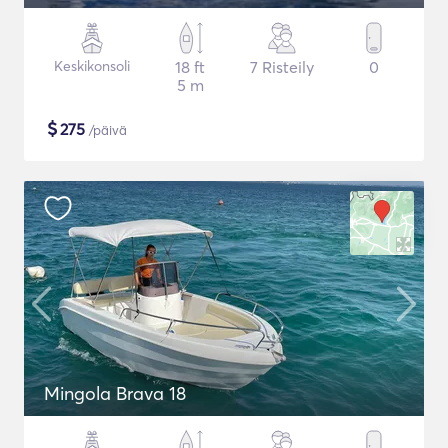
Keskikonsoli
18 ft
7 Risteily
0
5 m
$
275
/päivä
Mingola Brava 18