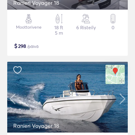
Ranieri Voyager 18
Moottorivene
18 ft
6 Risteily
0
5 m
$
298
/päivä
Ranieri Voyager 18