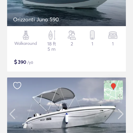
Orizzonti Juno 590
Walkaround
18 ft
2
1
1
5 m
$
390
/yö