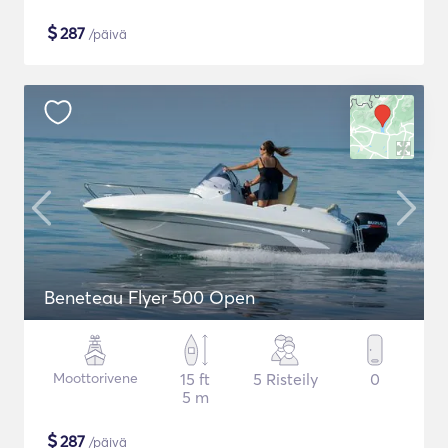
$
287
/päivä
Beneteau Flyer 500 Open
Moottorivene
15 ft
5 Risteily
0
5 m
$
287
/päivä