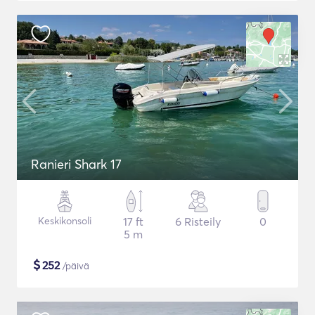
Ranieri Shark 17
Keskikonsoli
17 ft
6 Risteily
0
5 m
$
252
/päivä