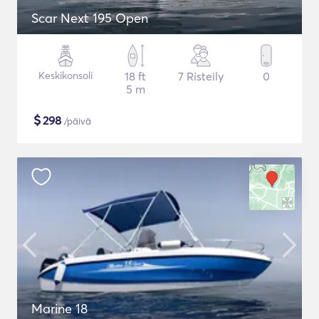
Scar Next 195 Open
Keskikonsoli
18 ft
7 Risteily
0
5 m
$
298
/päivä
Marine 18