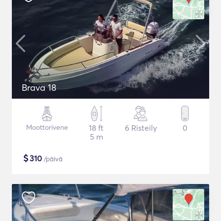
Brava 18
Moottorivene
18 ft
6 Risteily
0
5 m
$
310
/päivä