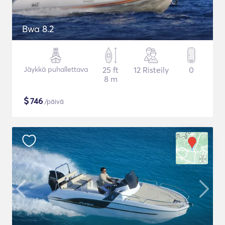
Bwa 8.2
Jäykkä puhallettava
25 ft
12 Risteily
0
8 m
$
746
/päivä