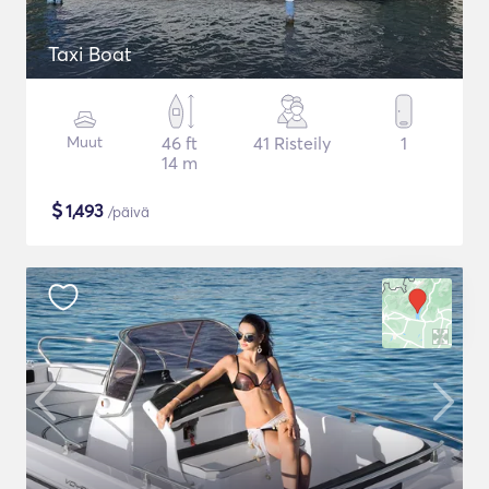
Taxi Boat
Muut
46 ft
41 Risteily
1
14 m
$
1,493
/päivä