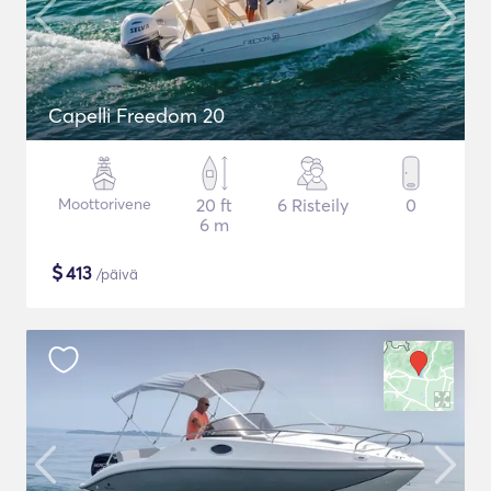
Capelli Freedom 20
Moottorivene
20 ft
6 Risteily
0
6 m
$
413
/päivä