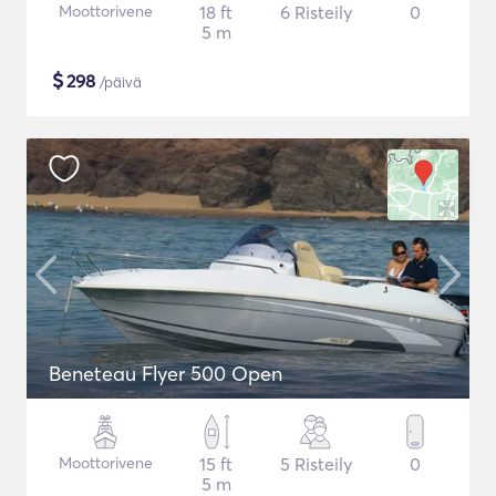
Moottorivene
18 ft
6 Risteily
0
5 m
$
298
/päivä
Beneteau Flyer 500 Open
Moottorivene
15 ft
5 Risteily
0
5 m