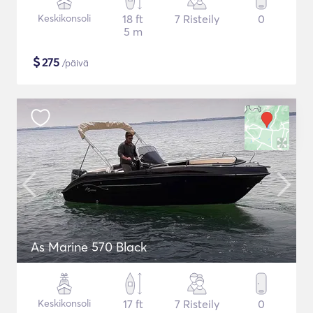
Keskikonsoli
18 ft
7 Risteily
0
5 m
$
275
/päivä
As Marine 570 Black
Keskikonsoli
17 ft
7 Risteily
0