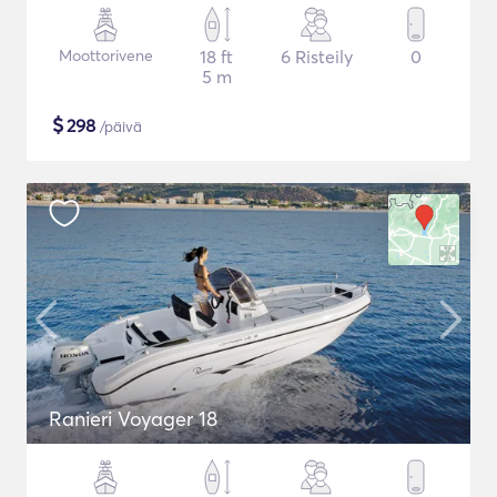
Moottorivene
18 ft
6 Risteily
0
5 m
$
298
/päivä
Ranieri Voyager 18