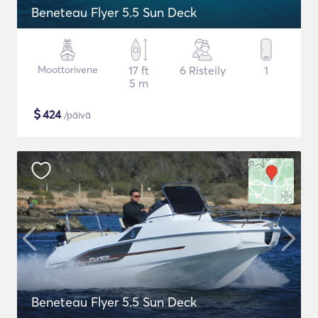
Beneteau Flyer 5.5 Sun Deck
Moottorivene
17 ft
6 Risteily
1
5 m
$
424
/päivä
Beneteau Flyer 5.5 Sun Deck