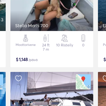
 3
Stella Maris 700
E
Moottorivene
24 ft
10 Risteily
0
P
7 m
$
1,148
/päivä