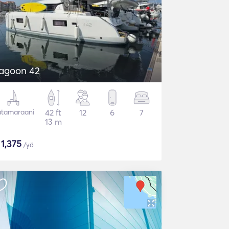
agoon 42
tamaraani
42 ft
12
6
7
13 m
$
1,375
/yö