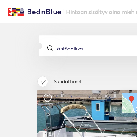
BednBlue
| Hintaan sisältyy aina miehi
Suodattimet