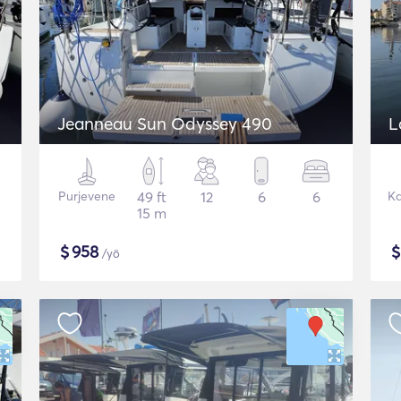
Jeanneau Sun Odyssey 490
L
Purjevene
49 ft
12
6
6
Ka
15 m
$
958
/yö