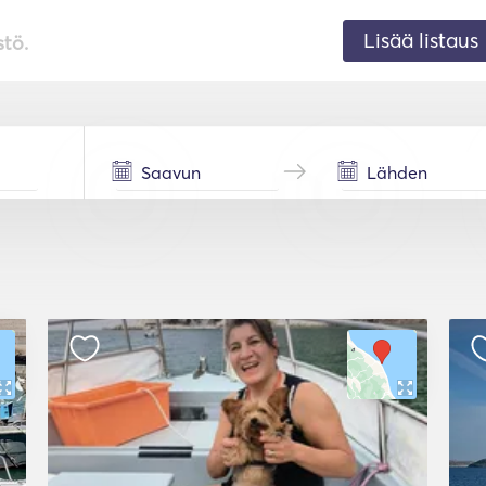
Lisää listaus
stö.