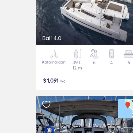
Bali 4.0
Katamaraani
39 ft
6
4
6
12 m
$
1,091
/yö