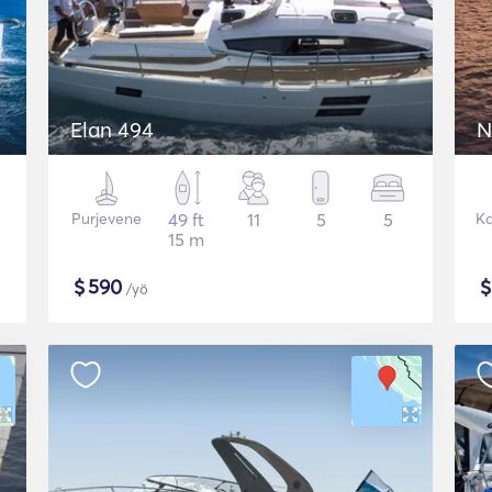
Elan 494
N
Purjevene
49 ft
11
5
5
Ka
15 m
$
590
/yö