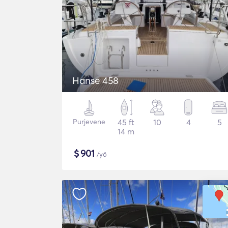
Hanse 458
Purjevene
45 ft
10
4
5
14 m
$
901
/yö