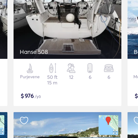
Hanse 508
B
Purjevene
50 ft
12
6
6
Mo
15 m
$
976
/yö