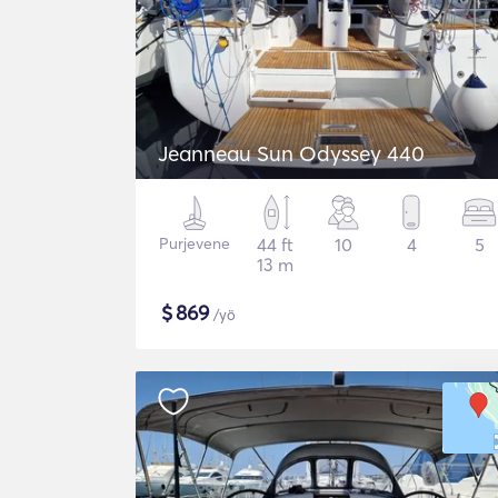
Jeanneau Sun Odyssey 440
Purjevene
44 ft
10
4
5
13 m
$
869
/yö