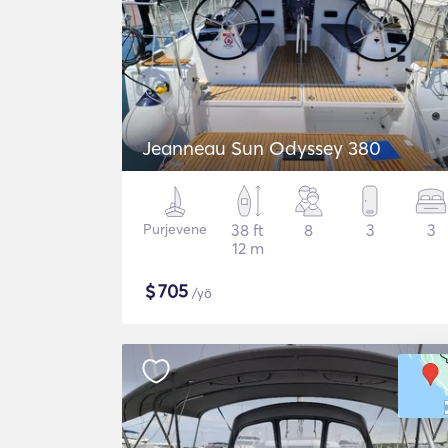
Jeanneau Sun Odyssey 380
Purjevene
38 ft
8
3
3
12 m
$
705
/yö