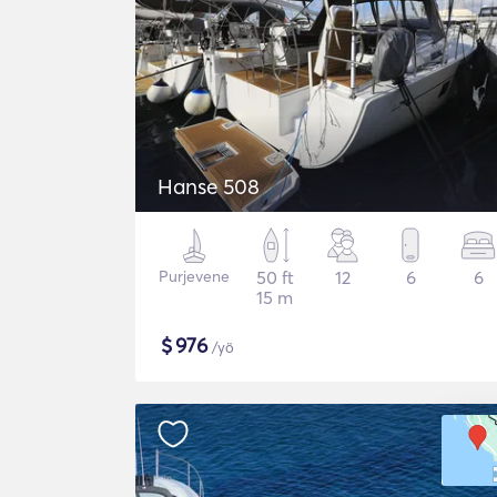
Hanse 508
Purjevene
50 ft
12
6
6
15 m
$
976
/yö