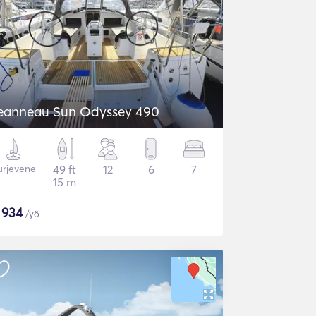
eanneau Sun Odyssey 490
urjevene
49 ft
12
6
7
15 m
$
934
/yö