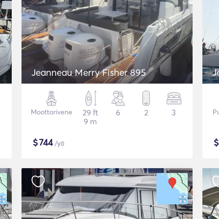
Jeanneau Merry Fisher 895
J
Moottorivene
29 ft
6
2
3
P
9 m
$
744
/yö