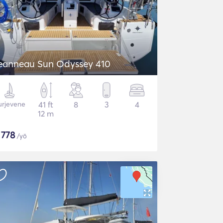
eanneau Sun Odyssey 410
urjevene
41 ft
8
3
4
12 m
$
778
/yö