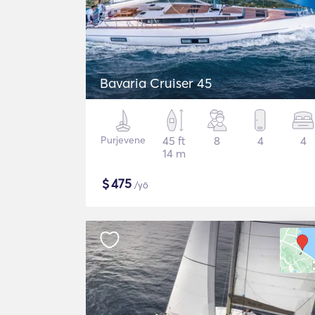
Bavaria Cruiser 45
Purjevene
45 ft
8
4
4
14 m
$
475
/yö