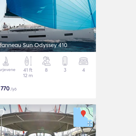
eanneau Sun Odyssey 410
urjevene
41 ft
8
3
4
12 m
$
770
/yö