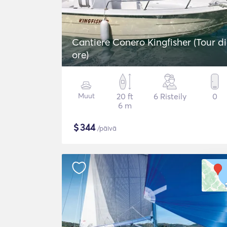
Cantiere Conero Kingfisher (Tour di
ore)
Muut
20 ft
6 Risteily
0
6 m
$
344
/päivä