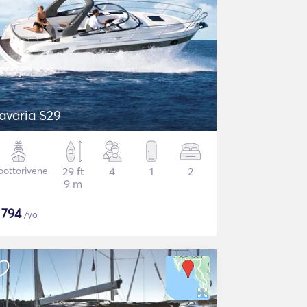
avaria S29
ottorivene
29 ft
4
1
2
9 m
$
794
/yö