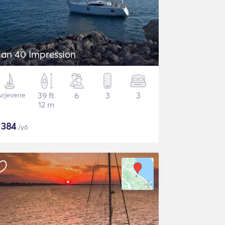
lan 40 Impression
urjevene
39 ft
6
3
3
12 m
$
384
/yö