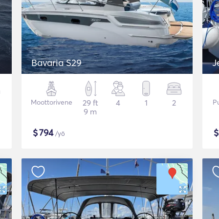
Bavaria S29
J
Moottorivene
29 ft
4
1
2
P
9 m
$
794
/yö