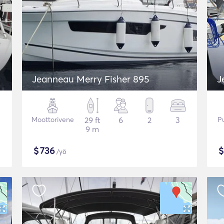
Jeanneau Merry Fisher 895
J
Moottorivene
29 ft
6
2
3
P
9 m
$
736
/yö