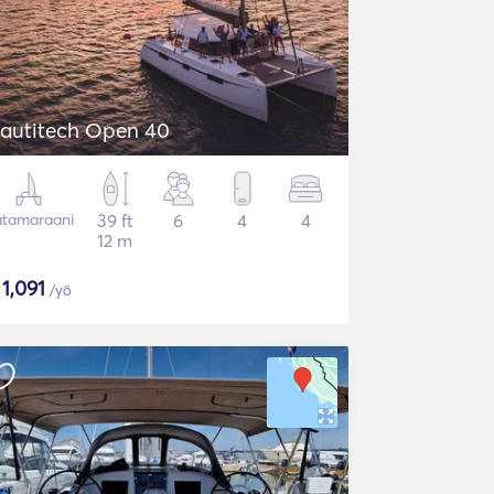
autitech Open 40
tamaraani
39 ft
6
4
4
12 m
$
1,091
/yö