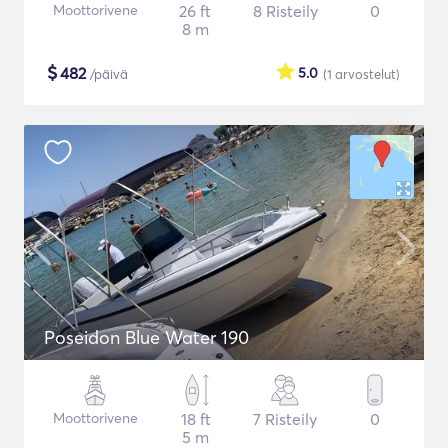
Moottorivene
26 ft
8 Risteily
0
8 m
$
482
5.0
/päivä
(1
arvostelut
)
Poseidon Blue Water 190
Moottorivene
18 ft
7 Risteily
0
5 m