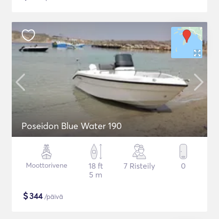
Poseidon Blue Water 190
Moottorivene
18 ft
7 Risteily
0
5 m
$
344
/päivä