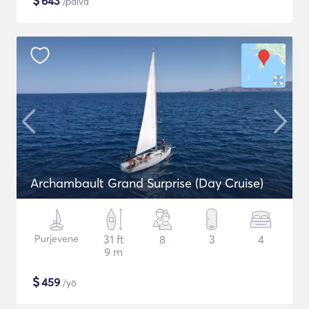
$
643
/päivä
Archambault Grand Surprise (Day Cruise)
Purjevene
31 ft
8
3
4
9 m
$
459
/yö