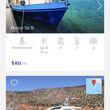
Motor 56 ft
Moottorivene
56 ft
5
3
4
17 m
$
832
/yö