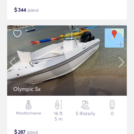
$
344
/päivä
Olympic Sx
Moottorivene
16 ft
5 Risteily
0
5 m
$
287
/päivä