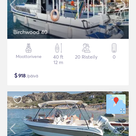
Birchwood 40
Moottorivene
40 ft
20 Risteily
0
12 m
$
918
/päivä