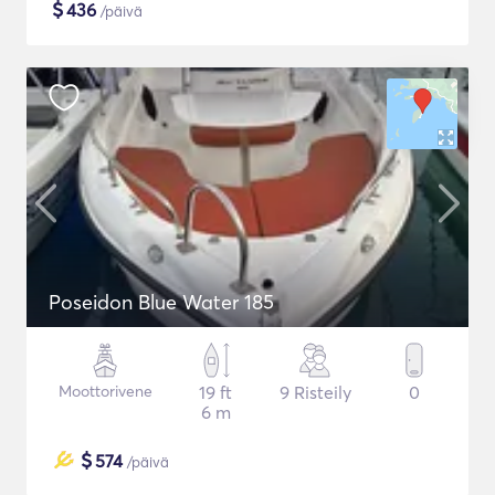
$
436
/päivä
Poseidon Blue Water 185
Moottorivene
19 ft
9 Risteily
0
6 m
$
574
/päivä