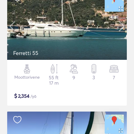
Ferretti 55
Moottorivene
55 ft
9
3
7
17 m
$
2,354
/yö