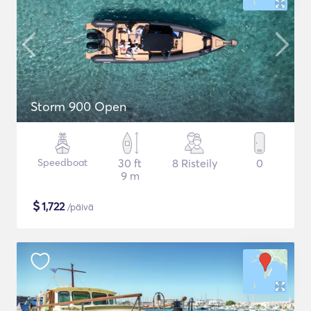
Storm 900 Open
Speedboat
30 ft
8 Risteily
0
9 m
$
1,722
/päivä