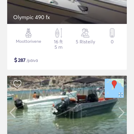
Olympic 490 fx
Moottorivene
16 ft
5 Risteily
0
5 m
$
287
/päivä