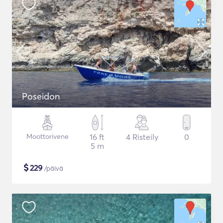
Poseidon
Moottorivene
16 ft
4 Risteily
0
5 m
$
229
/päivä