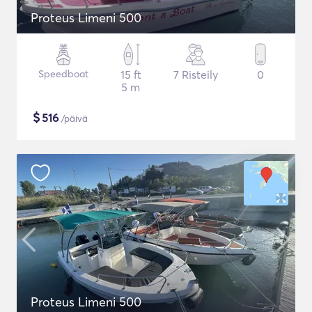
Proteus Limeni 500
Speedboat
15 ft
7 Risteily
0
5 m
$
516
/päivä
Proteus Limeni 500