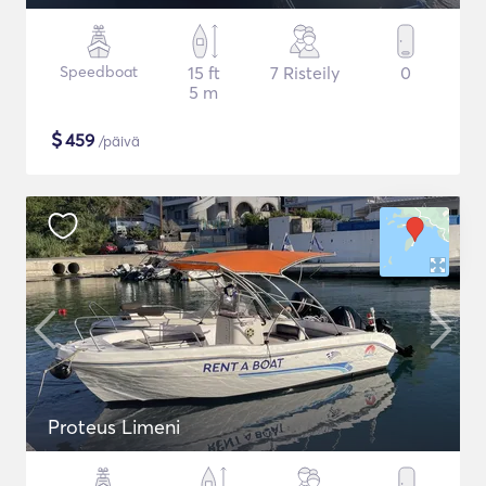
Speedboat
15 ft
7 Risteily
0
5 m
$
459
/päivä
Proteus Limeni