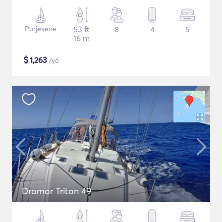
Purjevene
53 ft
8
4
5
16 m
$
1,263
/yö
Dromor Triton 49