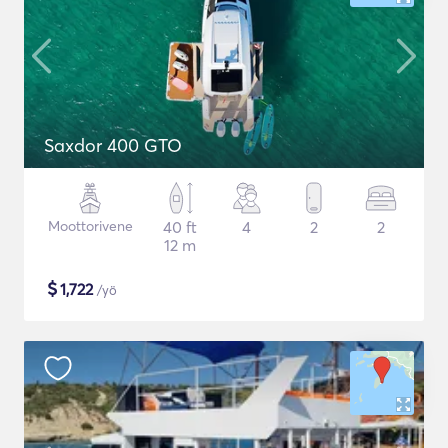
Saxdor 400 GTO
Moottorivene
40 ft
4
2
2
12 m
$
1,722
/yö