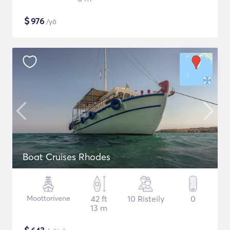
$
976
/yö
Boat Cruises Rhodes
Moottorivene
42 ft
10 Risteily
0
13 m