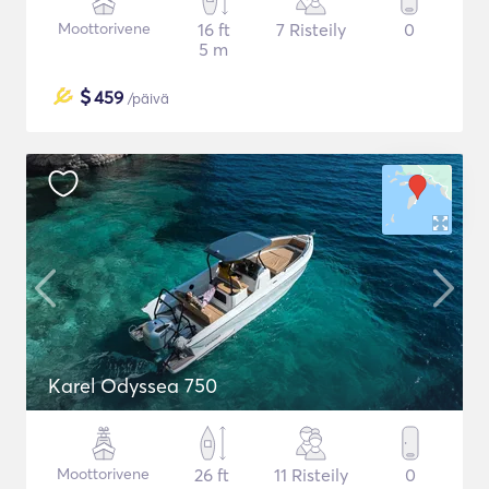
Moottorivene
16 ft
7 Risteily
0
5 m
$
459
/päivä
Karel Odyssea 750
Moottorivene
26 ft
11 Risteily
0