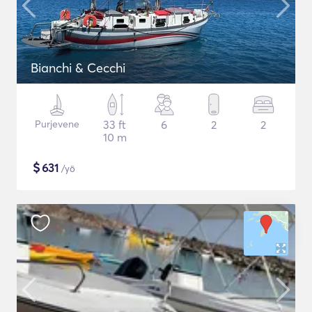
Bianchi & Cecchi
Purjevene
33 ft
6
2
2
10 m
$
631
/yö