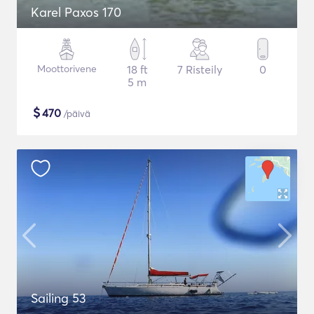
Karel Paxos 170
Moottorivene
18 ft
7 Risteily
0
5 m
$
470
/päivä
Sailing 53