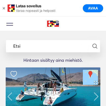
Lataa sovellus
×
AVAA
Varaa nopeasti ja helposti
Etsi
Hintaan sisältyy aina miehistö.