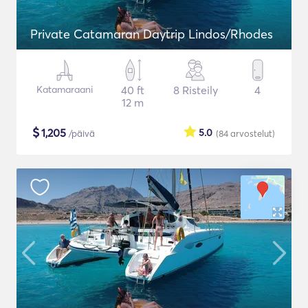
Private Catamaran Daytrip Lindos/Rhodes
Katamaraani
40 ft
8 Risteily
4
12 m
$
1,205
5.0
/päivä
(84
arvostelut
)