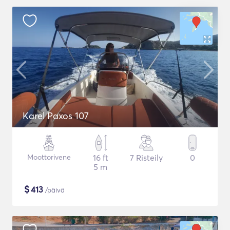
Karel Paxos 107
Moottorivene
16 ft
7 Risteily
0
5 m
$
413
/päivä