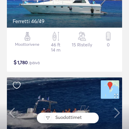
Ferretti 46/49
Moottorivene
46 ft
15 Risteily
0
14 m
$
1,780
/päivä
Suodattimet