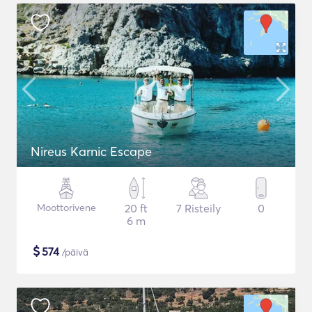
Nireus Karnic Escape
Moottorivene
20 ft
7 Risteily
0
6 m
$
574
/päivä