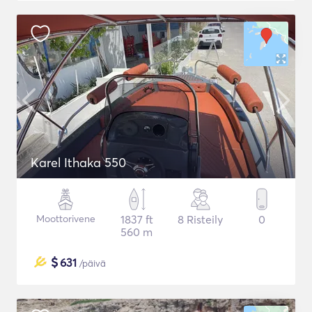
Karel Ithaka 550
Moottorivene
1837 ft
8 Risteily
0
560 m
$
631
/päivä