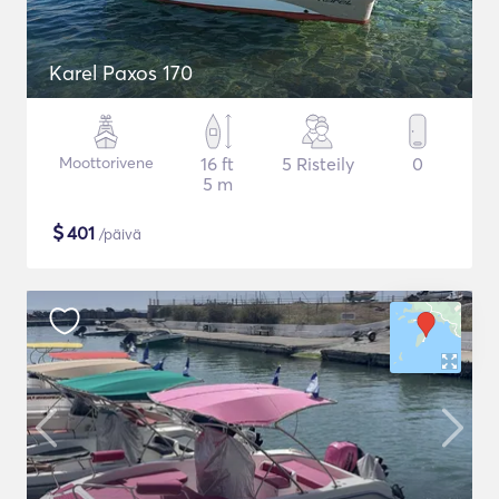
Karel Paxos 170
Moottorivene
16 ft
5 Risteily
0
5 m
$
401
/päivä