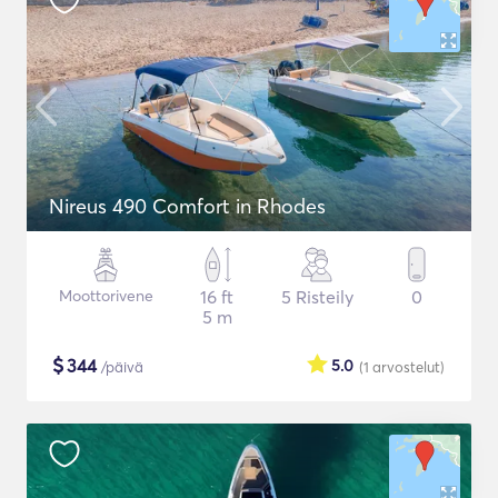
Nireus 490 Comfort in Rhodes
Moottorivene
16 ft
5 Risteily
0
5 m
$
344
5.0
/päivä
(1
arvostelut
)