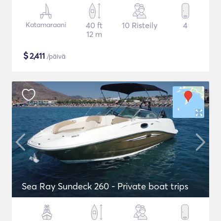
Katamaraani
40 ft
10 Risteily
4
12 m
$
2,411
/päivä
Sea Ray Sundeck 260 - Private boat trips