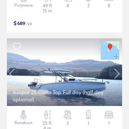
Purjevene
49 ft
8
3
8
15 m
$
689
/yö
Axopar 25 Cross Top Full day (half day
optional)
Runabout
25 ft
2
1
1
8 m