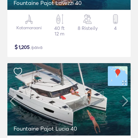
Fountaine Pajot Lavezzi 40
Katamaraani
40 ft
8 Risteily
4
12 m
$
1,205
/päivä
Fountaine Pajot Lucia 40