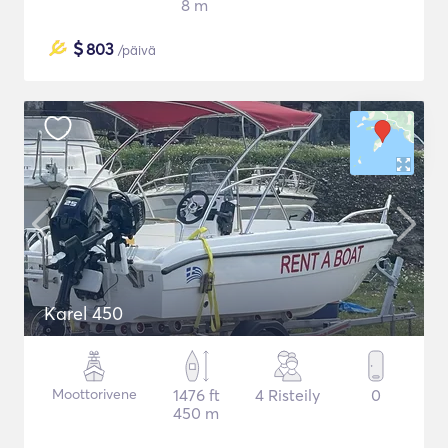
8 m
$
803
/päivä
Karel 450
Moottorivene
1476 ft
4 Risteily
0
450 m