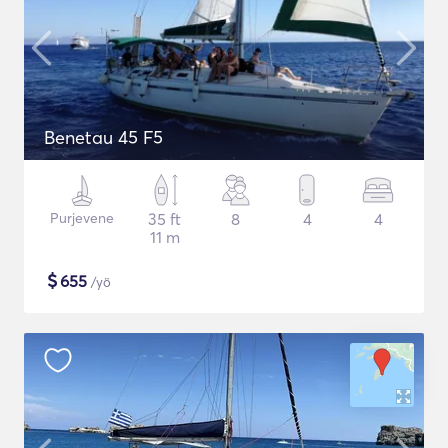
Benetau 45 F5
Purjevene
35 ft
8
4
4
11 m
$
655
/yö