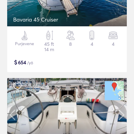
Bavaria 45 Cruiser
Purjevene
45 ft
8
4
4
14 m
$
654
/yö