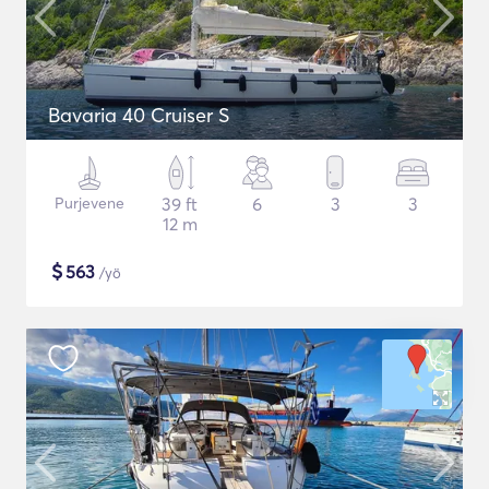
Bavaria 40 Cruiser S
Purjevene
39 ft
6
3
3
12 m
$
563
/yö