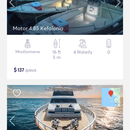
Motor 4.85 Kefalonia
Moottorivene
16 ft
4 Risteily
0
5 m
$
137
/päivä