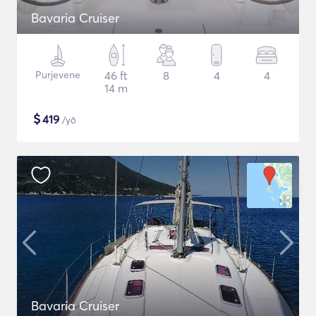
Bavaria Cruiser
Purjevene
46 ft
8
4
4
14 m
$
419
/yö
Bavaria Cruiser