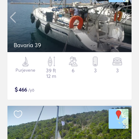
Bavaria 39
Purjevene
39 ft
6
3
3
12 m
$
466
/yö