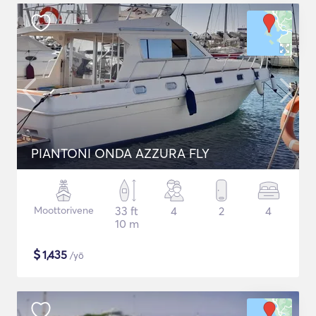
PIANTONI ONDA AZZURA FLY
Moottorivene
33 ft
4
2
4
10 m
$
1,435
/yö