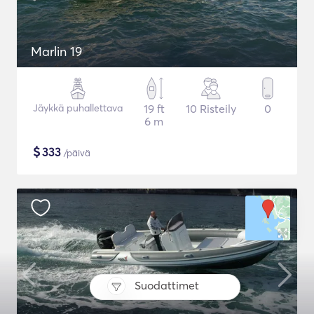
Marlin 19
Jäykkä puhallettava
19 ft
10 Risteily
0
6 m
$
333
/päivä
Suodattimet