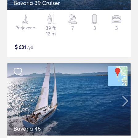
Bavaria 39 Cruiser
Purjevene
39 ft
7
3
3
12 m
$
631
/yö
Bavaria 46