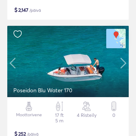
$
2,147
/päivä
Poseidon Blu Water 170
Moottorivene
17 ft
4 Risteily
0
5 m
$
252
/päivä