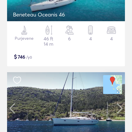
Beneteau Oceanis 46
Purjevene
46 ft
6
4
4
14 m
$
746
/yö