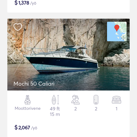
$
1,378
/yö
Mochi 50 Caliari
Moottorivene
49 ft
2
2
1
15 m
$
2,067
/yö