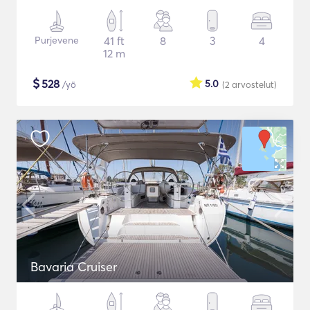
Purjevene
41 ft
8
3
4
12 m
$
528
5.0
/yö
(2
arvostelut
)
Bavaria Cruiser