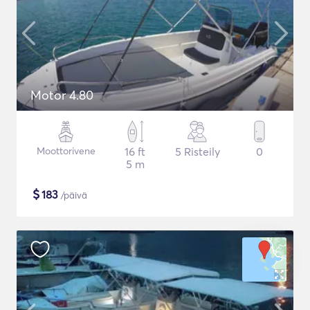
Motor 4.80
Moottorivene
16 ft
5 Risteily
0
5 m
$
183
/päivä