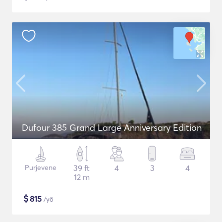
Dufour 385 Grand Large Anniversary Edition
Purjevene
39 ft
4
3
4
12 m
$
815
/yö