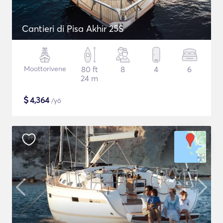
Cantieri di Pisa Akhir 25S
Moottorivene
80 ft
8
4
6
24 m
$
4,364
/yö