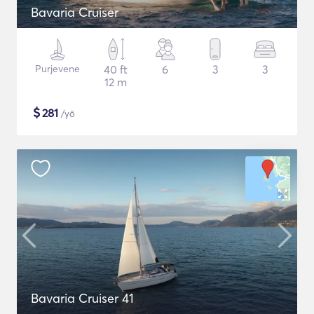
Bavaria Cruiser
Purjevene
40 ft
6
3
3
12 m
$
281
/yö
Bavaria Cruiser 41