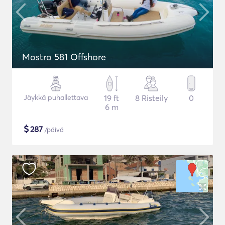
Mostro 581 Offshore
Jäykkä puhallettava
19 ft
8 Risteily
0
6 m
$
287
/päivä