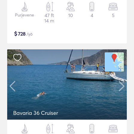
Purjevene
47 ft
10
4
5
14 m
$
728
/yö
Bavaria 36 Cruiser