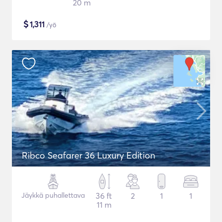
20 m
$
1,311
/yö
Ribco Seafarer 36 Luxury Edition
Jäykkä puhallettava
36 ft
2
1
1
11 m