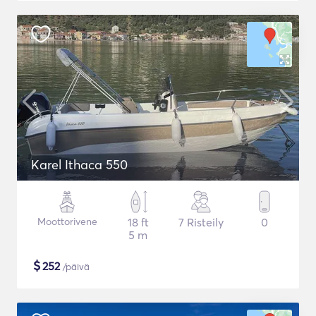
Karel Ithaca 550
Moottorivene
18 ft
7 Risteily
0
5 m
$
252
/päivä