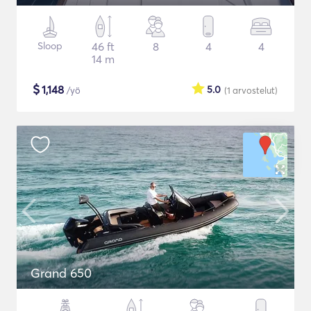
Sloop
46 ft
8
4
4
14 m
$
1,148
5.0
/yö
(1
arvostelut
)
Grand 650