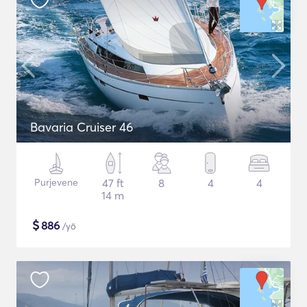
Bavaria Cruiser 46
Purjevene
47 ft
8
4
4
14 m
$
886
/yö