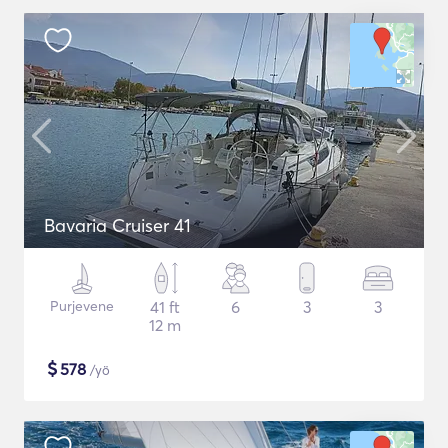
Bavaria Cruiser 41
Purjevene
41 ft
6
3
3
12 m
$
578
/yö