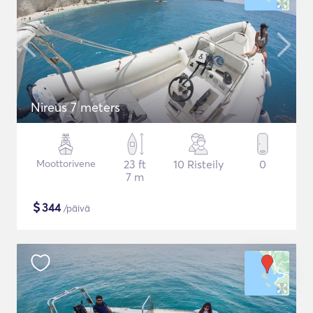
Nireus 7 meters
Moottorivene
23 ft
10 Risteily
0
7 m
$
344
/päivä