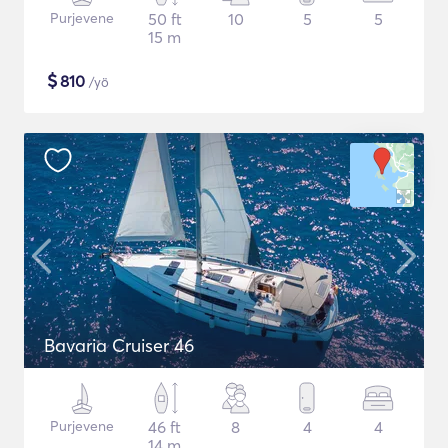
Purjevene
50 ft
10
5
5
15 m
$
810
/yö
Bavaria Cruiser 46
Purjevene
46 ft
8
4
4
14 m