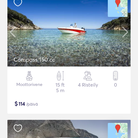
Compass 150 cc
Moottorivene
15 ft
4 Risteily
0
5 m
$
114
/päivä