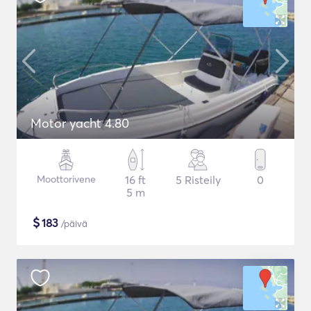
Motor yacht 4.80
Moottorivene
16 ft
5 Risteily
0
5 m
$
183
/päivä