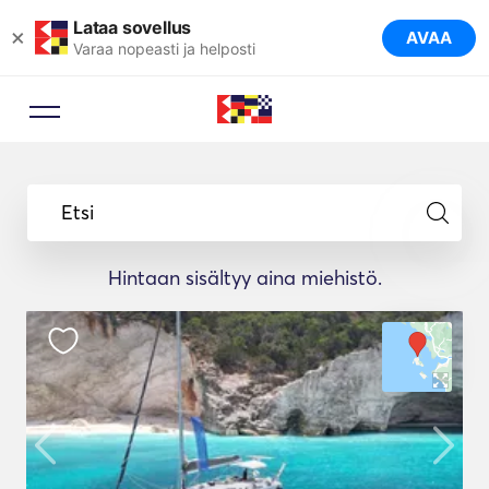
Lataa sovellus
×
AVAA
Varaa nopeasti ja helposti
Etsi
Hintaan sisältyy aina miehistö.