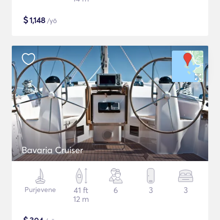
$
1,148
/yö
Bavaria Cruiser
Purjevene
41 ft
6
3
3
12 m