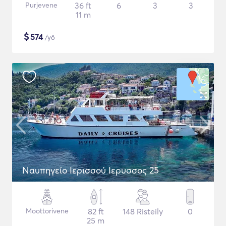
Purjevene
36 ft
6
3
3
11 m
$
574
/yö
Ναυπηγείο Ιερισσού Ιερυσσος 25
Moottorivene
82 ft
148 Risteily
0
25 m