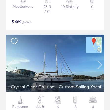
Moottorivene
23 ft
10 Risteily
0
7 m
$
689
/päivä
Crystal Clear Cruising - Custom Sailing Yacht
Purjevene
65 ft
6
3
4