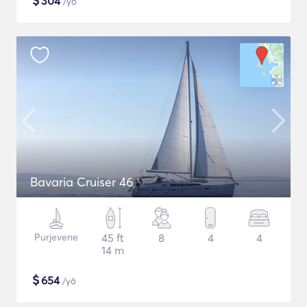
$
304
/yö
Bavaria Cruiser 46
Purjevene
45 ft
8
4
4
14 m
$
654
/yö