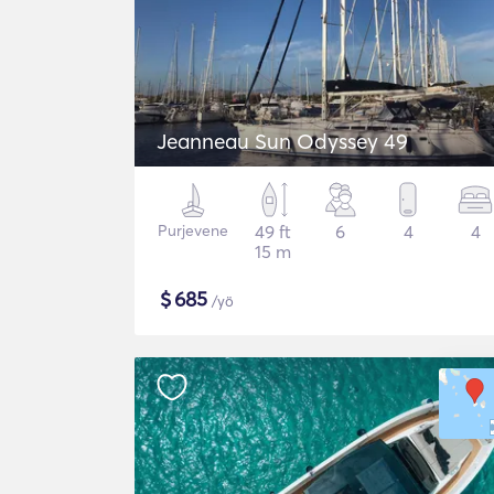
Jeanneau Sun Odyssey 49
Purjevene
49 ft
6
4
4
15 m
$
685
/yö