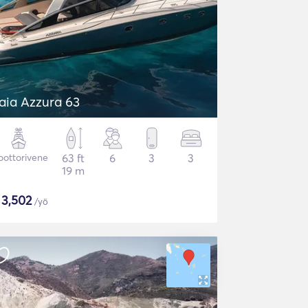
aia Azzura 63
ottorivene
63 ft
6
3
3
19 m
$
3,502
/yö