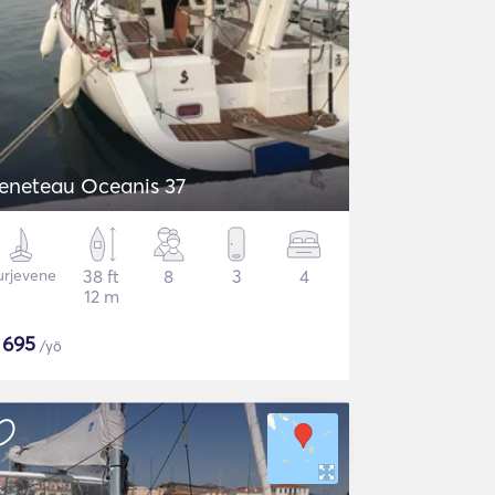
eneteau Oceanis 37
urjevene
38 ft
8
3
4
12 m
$
695
/yö