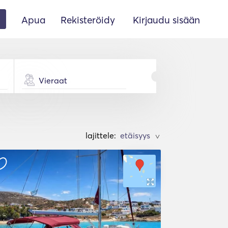
Apua
Rekisteröidy
Kirjaudu sisään
Vieraat
lajittele:
>