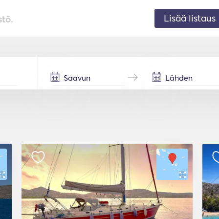
Lisää listaus
stö.