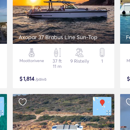
Axopar 37 Brabus Line Sun-Top
F
Moottorivene
37 ft
9 Risteily
1
M
11 m
$
1,814
/päivä