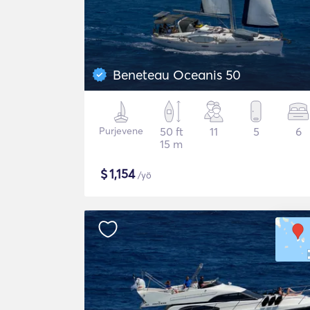
Beneteau Oceanis 50
Purjevene
50 ft
11
5
6
15 m
$
1,154
/yö