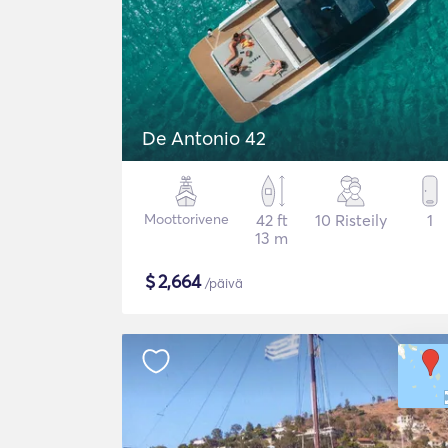
De Antonio 42
Moottorivene
42 ft
10 Risteily
1
13 m
$
2,664
/päivä