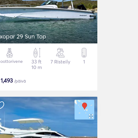
xopar 29 Sun Top
oottorivene
33 ft
7 Risteily
1
10 m
$
1,493
/päivä