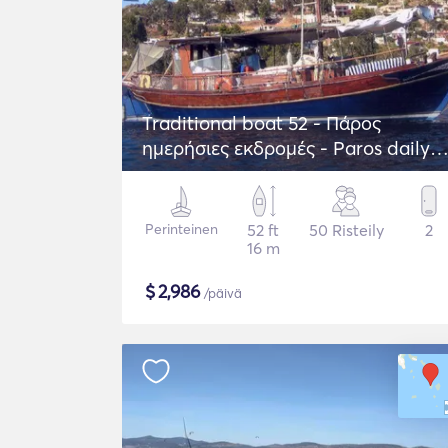
Traditional boat 52 - Πάρος
ημερήσιες εκδρομές - Paros daily
trips
Perinteinen
52 ft
50 Risteily
2
16 m
$
2,986
/päivä