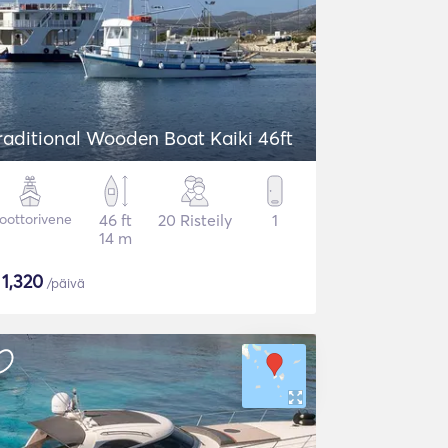
raditional Wooden Boat Kaiki 46ft
oottorivene
46 ft
20 Risteily
1
14 m
$
1,320
/päivä