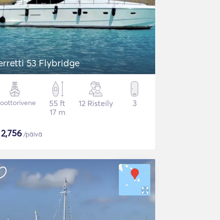
erretti 53 Flybridge
oottorivene
55 ft
12 Risteily
3
17 m
$
2,756
/päivä