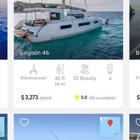
Lagoon 46
B
Katamaraani
46 ft
23 Risteily
4
P
14 m
$
3,273
5.0
/päivä
(38
arvostelut
)