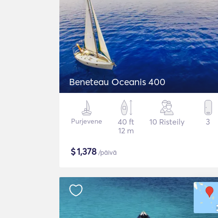
Beneteau Oceanis 400
Purjevene
40 ft
10 Risteily
3
12 m
$
1,378
/päivä