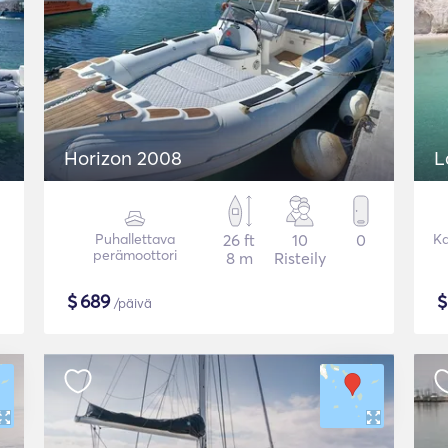
Horizon 2008
L
Puhallettava
26 ft
10
0
Ka
perämoottori
8 m
Risteily
$
689
/päivä