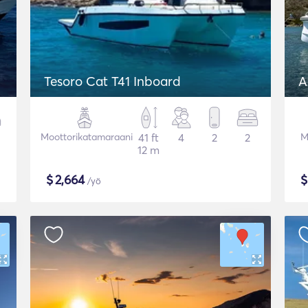
Tesoro Cat T41 Inboard
A
Moottorikatamaraani
41 ft
4
2
2
M
12 m
$
2,664
/yö