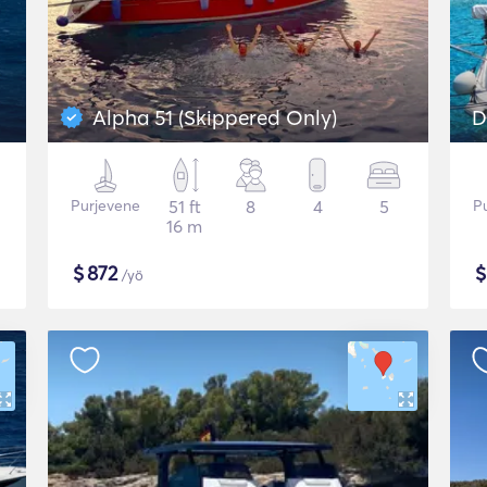
Alpha 51 (Skippered Only)
D
Purjevene
51 ft
8
4
5
P
16 m
$
872
/yö