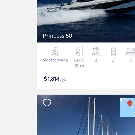
Princess 50
Moottorivene
50 ft
4
3
3
15 m
$
1,814
/yö