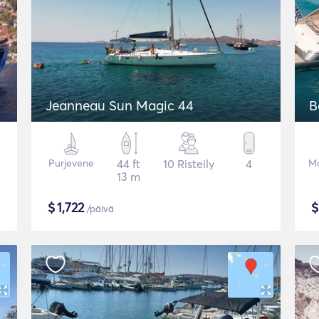
Jeanneau Sun Magic 44
B
Purjevene
44 ft
10 Risteily
4
Mo
13 m
$
1,722
/päivä