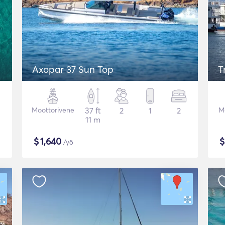
Axopar 37 Sun Top
T
Moottorivene
37 ft
2
1
2
M
11 m
$
1,640
/yö