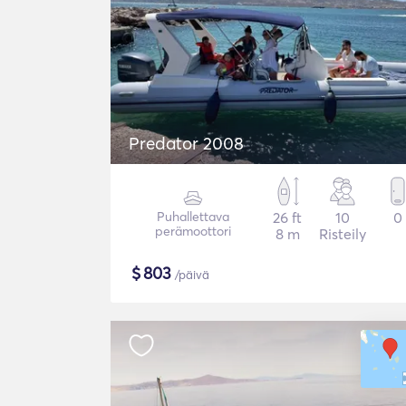
Predator 2008
Puhallettava
26 ft
10
0
perämoottori
8 m
Risteily
$
803
/päivä