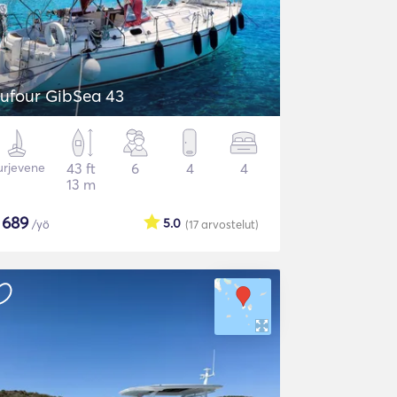
ufour GibSea 43
urjevene
43 ft
6
4
4
13 m
$
689
5.0
/yö
(17
arvostelut
)