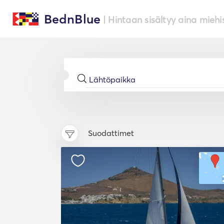
BednBlue
| Hintaan sisältyy aina miehi
Suodattimet