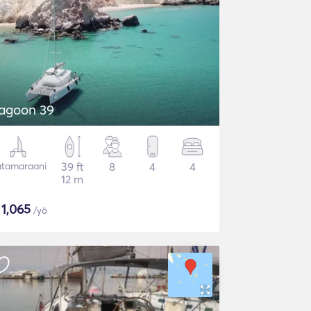
agoon 39
tamaraani
39 ft
8
4
4
12 m
$
1,065
/yö