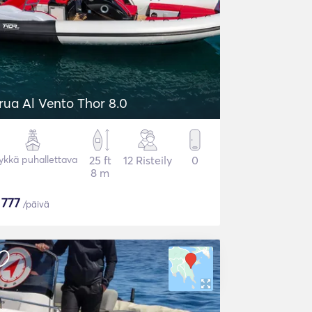
rua Al Vento Thor 8.0
ykkä puhallettava
25 ft
12 Risteily
0
8 m
$
777
/päivä