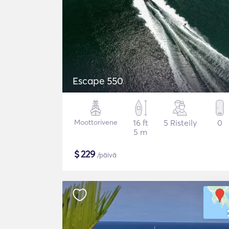
Escape 550
Moottorivene
16 ft
5 Risteily
0
5 m
$
229
/päivä