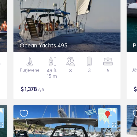
Ocean Yachts 495
P
Purjevene
49 ft
8
3
5
Jä
15 m
$
1,378
/yö