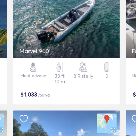
Marvel 960
F
Moottorivene
33 ft
8 Risteily
0
Mo
10 m
$
1,033
/päivä