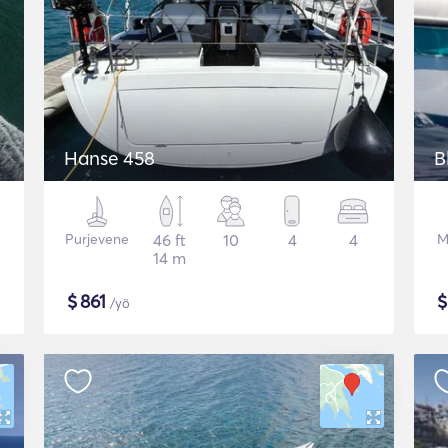
Hanse 458
B
Purjevene
46 ft
10
4
4
M
14 m
$
861
/yö