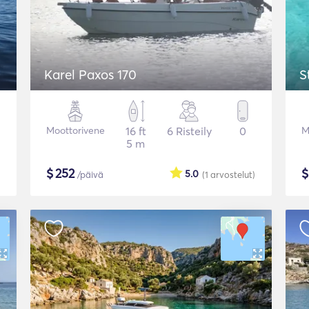
Karel Paxos 170
S
Moottorivene
16 ft
6 Risteily
0
M
5 m
$
252
5.0
/päivä
(1
arvostelut
)