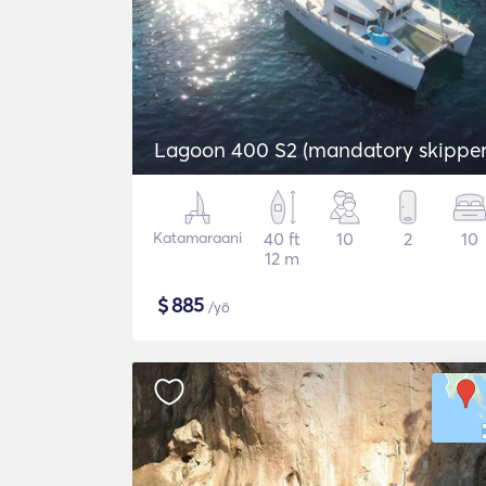
Lagoon 400 S2 (mandatory skipper
Katamaraani
40 ft
10
2
10
12 m
$
885
/yö