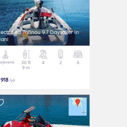
lectrified Tofinou 9.7 Daysailer in
ani
urjevene
30 ft
4
2
6
9 m
$
918
/yö