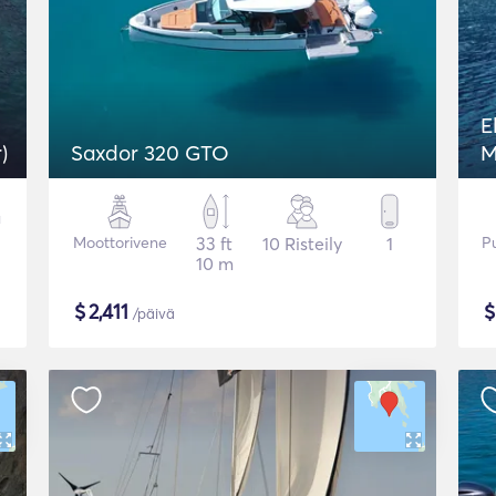
E
)
Saxdor 320 GTO
M
Moottorivene
33 ft
10 Risteily
1
P
10 m
$
2,411
/päivä