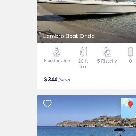
Lambro Boat Onda
Moottorivene
20 ft
5 Risteily
0
6 m
$
344
/päivä