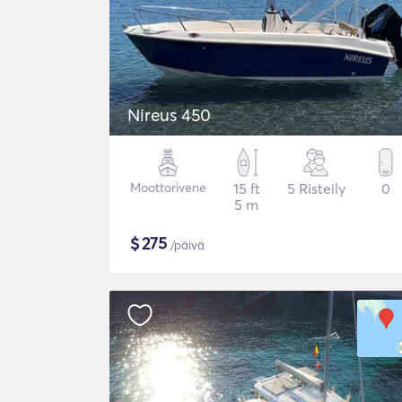
Nireus 450
Moottorivene
15 ft
5 Risteily
0
5 m
$
275
/päivä