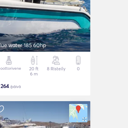
lue water 185 60hp
oottorivene
20 ft
8 Risteily
0
6 m
$
264
/päivä