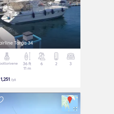
airline Targa 34
ottorivene
36 ft
6
2
3
11 m
$
1,251
/yö