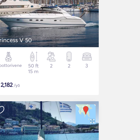
rincess V 50
ottorivene
50 ft
2
2
3
15 m
$
2,182
/yö