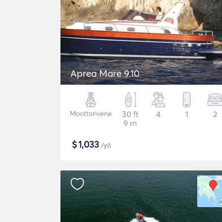
Aprea Mare 9.10
Moottorivene
30 ft
4
1
2
9 m
$
1,033
/yö