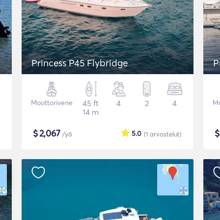
Princess P45 Flybridge
P
Moottorivene
45 ft
4
2
4
Mo
14 m
$
2,067
5.0
/yö
(1
arvostelut
)