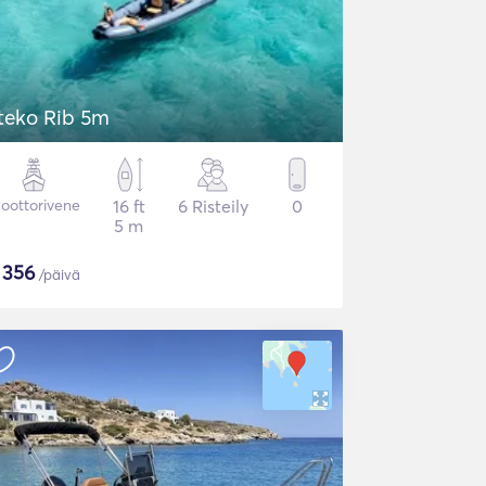
teko Rib 5m
oottorivene
16 ft
6 Risteily
0
5 m
$
356
/päivä