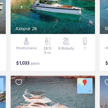
Axopar 28
S
Moottorivene
28 ft
8 Risteily
1
M
9 m
$
1,033
/päivä