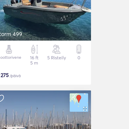
torm 499
oottorivene
16 ft
5 Risteily
0
5 m
$
275
/päivä