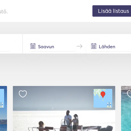
Lisää listaus
stö.