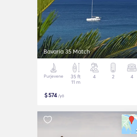
Bavaria 35 Match
Purjevene
35 ft
4
2
4
11 m
$
574
/yö