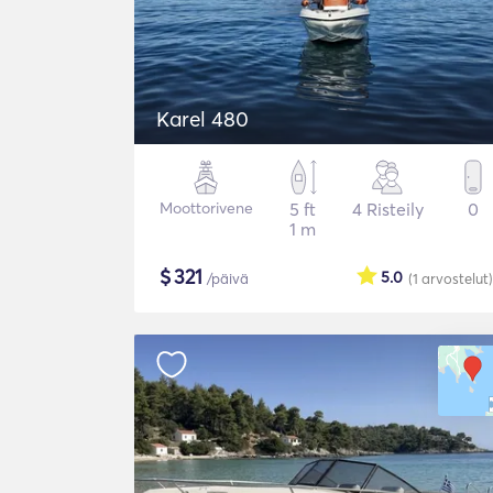
Karel 480
Moottorivene
5 ft
4 Risteily
0
1 m
$
321
5.0
/päivä
(1
arvostelut
)