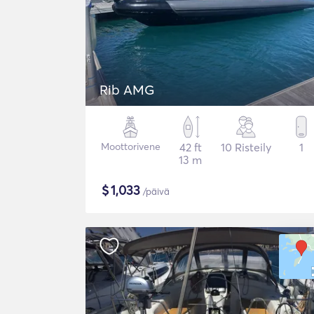
Rib AMG
Moottorivene
42 ft
10 Risteily
1
13 m
$
1,033
/päivä