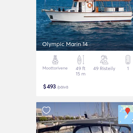
Olympic Marin 14
Moottorivene
49 ft
49 Risteily
1
15 m
$
493
/päivä