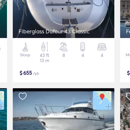
Fiberglass Dufour 43 Classic
F
Sloop
43 ft
8
4
4
Mo
13 m
$
655
/yö