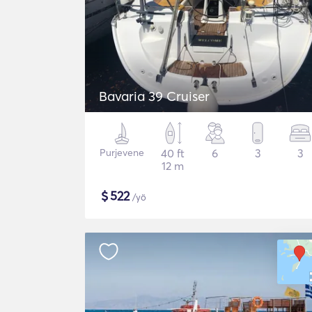
Bavaria 39 Cruiser
Purjevene
40 ft
6
3
3
12 m
$
522
/yö