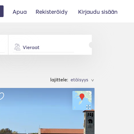
Apua
Rekisteröidy
Kirjaudu sisään
Vieraat
lajittele:
>