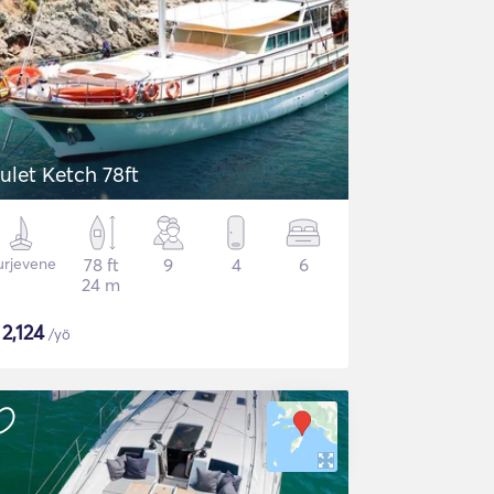
ulet Ketch 78ft
urjevene
78 ft
9
4
6
24 m
$
2,124
/yö