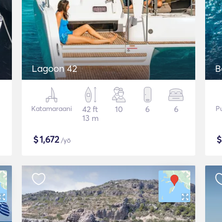
Lagoon 42
B
Katamaraani
42 ft
10
6
6
P
13 m
$
1,672
/yö