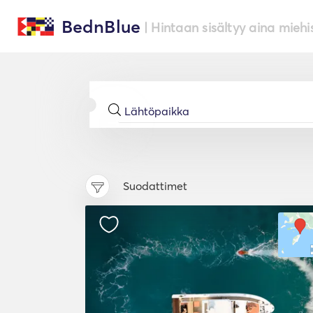
BednBlue
| Hintaan sisältyy aina miehi
Suodattimet