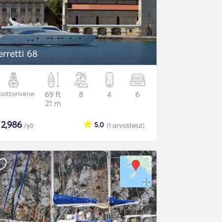
erretti 68
ottorivene
69 ft
8
4
6
21 m
$
2,986
5.0
/yö
(1
arvostelut
)