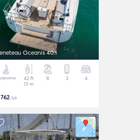
eneteau Oceanis 40.1
urjevene
42 ft
8
3
4
13 m
$
762
/yö