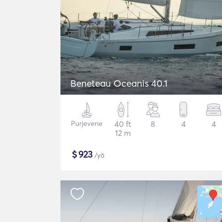
Beneteau Oceanis 40.1
Purjevene
40 ft
8
4
4
12 m
$
923
/yö