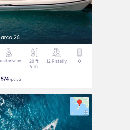
arco 26
oottorivene
28 ft
12 Risteily
0
9 m
$
574
/päivä