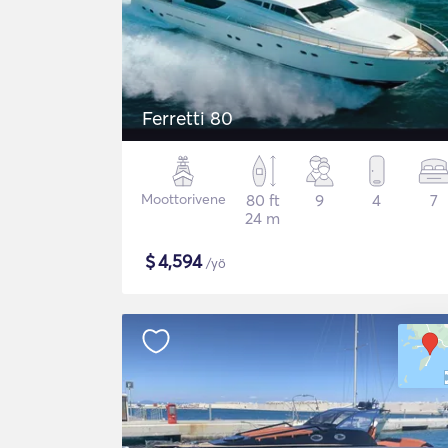
Ferretti 80
Moottorivene
80 ft
9
4
7
24 m
$
4,594
/yö