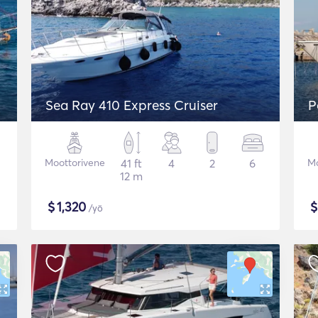
Sea Ray 410 Express Cruiser
P
Moottorivene
41 ft
4
2
6
Mo
12 m
$
1,320
/yö