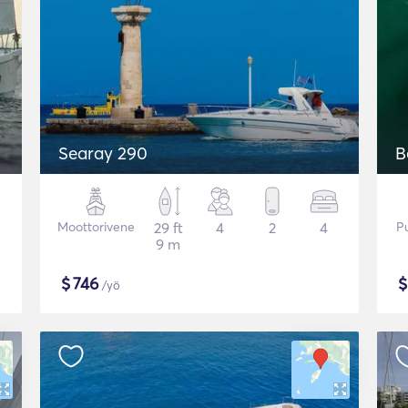
Searay 290
B
Moottorivene
29 ft
4
2
4
P
9 m
$
746
/yö