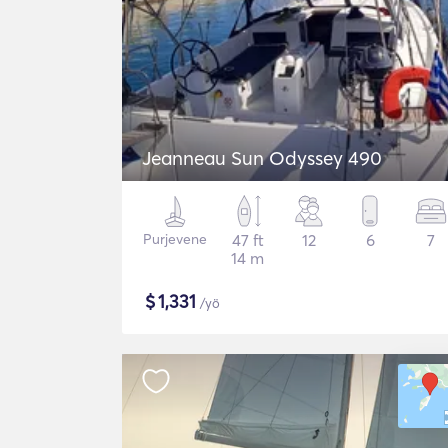
Jeanneau Sun Odyssey 490
Purjevene
47 ft
12
6
7
14 m
$
1,331
/yö