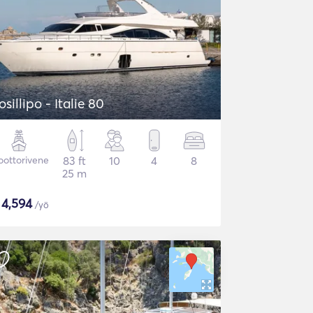
osillipo - Italie 80
ottorivene
83 ft
10
4
8
25 m
$
4,594
/yö