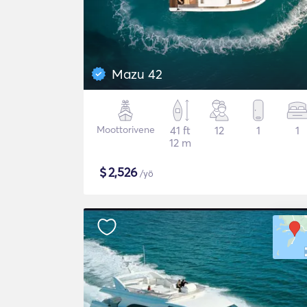
Mazu 42
Moottorivene
41 ft
12
1
1
12 m
$
2,526
/yö