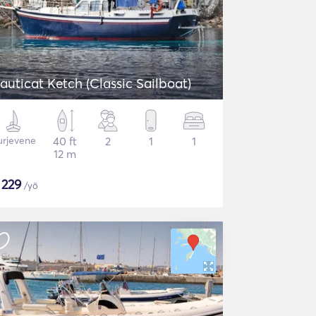
auticat Ketch (Classic Sailboat)
urjevene
40 ft
2
1
1
12 m
$
229
/yö