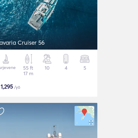
avaria Cruiser 56
urjevene
55 ft
10
4
5
17 m
$
1,295
/yö