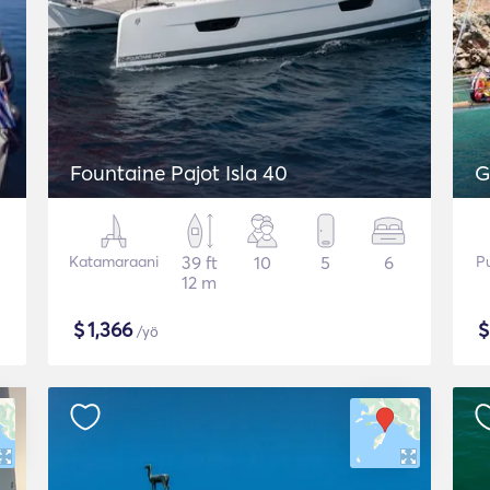
Fountaine Pajot Isla 40
G
Katamaraani
39 ft
10
5
6
P
12 m
$
1,366
/yö