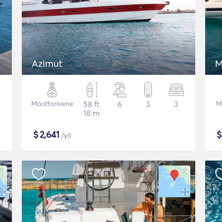
Azimut
M
Moottorivene
58 ft
6
3
3
M
18 m
$
2,641
/yö