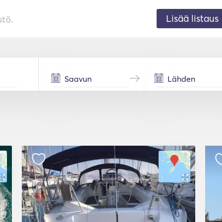
Lisää listaus
stö.