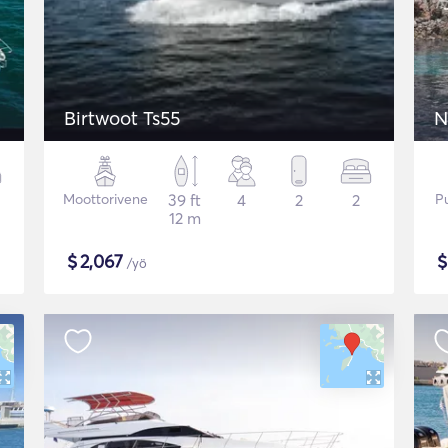
Birtwoot Ts55
N
Moottorivene
39 ft
4
2
2
P
12 m
$
2,067
/yö