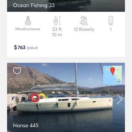
Ocean Fishing 33
Moottorivene
33 ft
12 Risteily
1
10 m
$
763
/päivä
Hanse 445