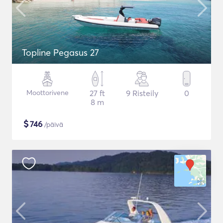
Topline Pegasus 27
Moottorivene
27 ft
9 Risteily
0
8 m
$
746
/päivä