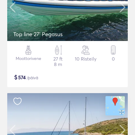
Top line 27’ Pegasus
Moottorivene
27 ft
10 Risteily
0
8 m
$
574
/päivä