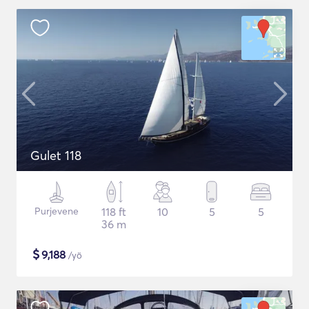
Gulet 118
Purjevene
118 ft
10
5
5
36 m
$
9,188
/yö