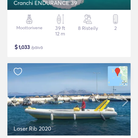
Cranchi ENDURANCE 39
Moottorivene
39 ft
8 Risteily
2
12 m
$
1,033
/päivä
Laser Rib 2020