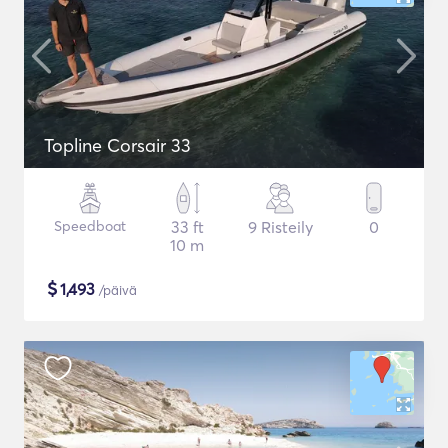
Topline Corsair 33
Speedboat
33 ft
9 Risteily
0
10 m
$
1,493
/päivä