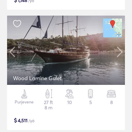
$
1,148
/yö
Wood Lamine Gulet
Purjevene
27 ft
10
5
8
8 m
$
4,511
/yö