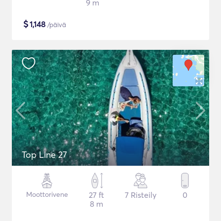
9 m
$
1,148
/päivä
Top Line 27
Moottorivene
27 ft
7 Risteily
0
8 m