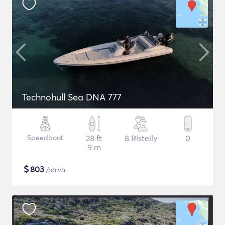
Technohull Sea DNA 777
Speedboat
28 ft
8 Risteily
0
9 m
$
803
/päivä