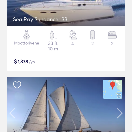
Sea Ray Sundancer 33
Moottorivene
33 ft
4
2
2
10 m
$
1,378
/yö