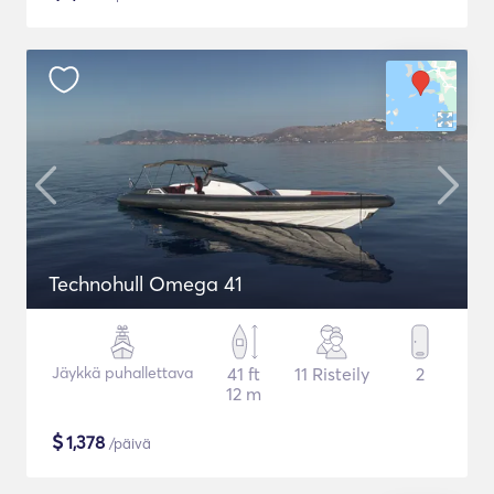
Technohull Omega 41
Jäykkä puhallettava
41 ft
11 Risteily
2
12 m
$
1,378
/päivä