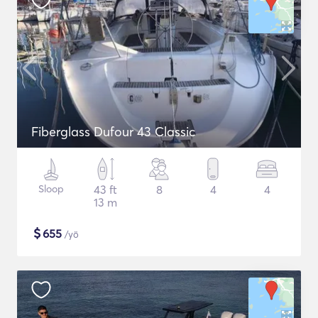
Fiberglass Dufour 43 Classic
Sloop
43 ft
8
4
4
13 m
$
655
/yö