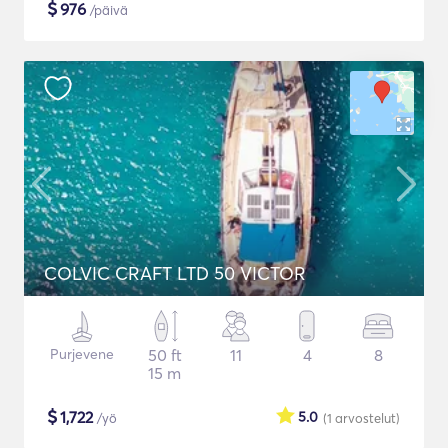
$
976
/päivä
COLVIC CRAFT LTD 50 VICTOR
Purjevene
50 ft
11
4
8
15 m
$
1,722
5.0
/yö
(1
arvostelut
)