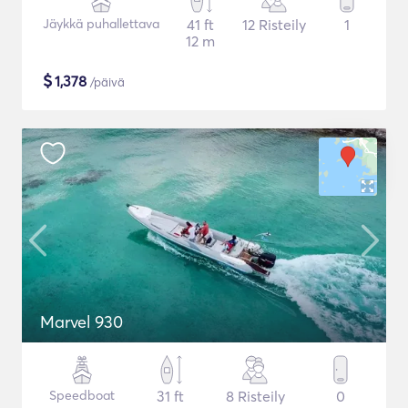
Jäykkä puhallettava
41 ft
12 Risteily
1
12 m
$
1,378
/päivä
Marvel 930
Speedboat
31 ft
8 Risteily
0