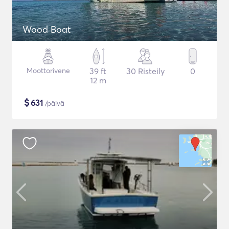
Wood Boat
Moottorivene
39 ft
30 Risteily
0
12 m
$
631
/päivä