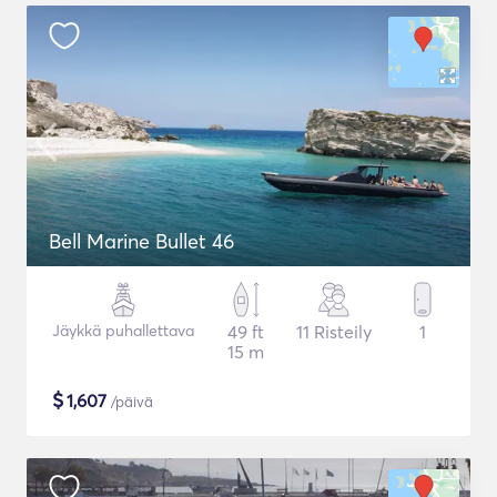
Bell Marine Bullet 46
Jäykkä puhallettava
49 ft
11 Risteily
1
15 m
$
1,607
/päivä