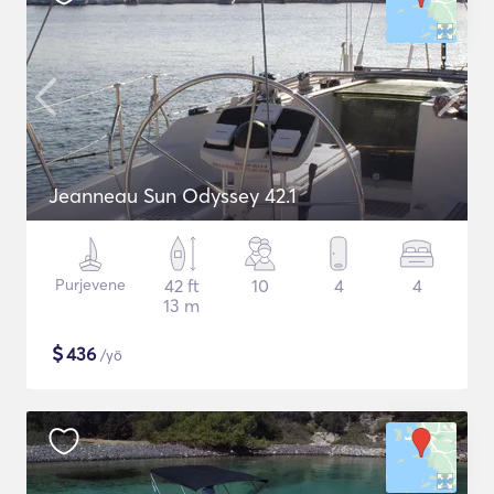
Jeanneau Sun Odyssey 42.1
Purjevene
42 ft
10
4
4
13 m
$
436
/yö