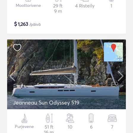
Moottorivene
29 ft
4 Risteily
1
9 m
$
1,263
/päivä
Jeanneau Sun Odyssey 519
Purjevene
51 ft
10
6
7
16 m