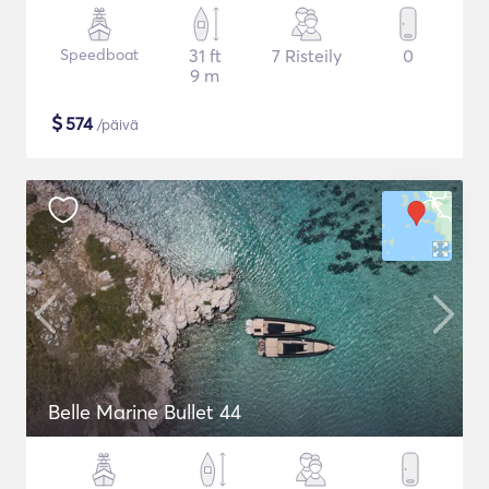
Speedboat
31 ft
7 Risteily
0
9 m
$
574
/päivä
Belle Marine Bullet 44