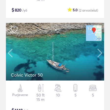
$
820
5.0
/yö
(2
arvostelut
)
Colvic Victor 50
Purjevene
50 ft
10
5
5
15 m