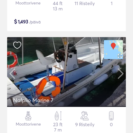
Moottorivene
44 ft
11 Risteily
1
13 m
$
1,493
/päivä
Nafplio Marine 7
Moottorivene
23 ft
9 Risteily
0
7 m