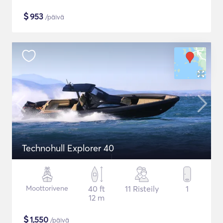
$
953
/päivä
Technohull Explorer 40
Moottorivene
40 ft
11 Risteily
1
12 m
$
1,550
/päivä