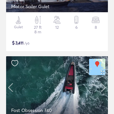
Motor Sailer Gulet
Gulet
27 ft
12
6
8
8 m
$
3,411
/yö
Fost Obsession 740