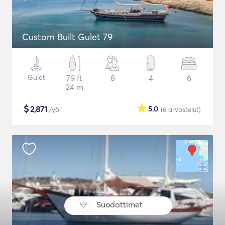
Custom Built Gulet 79
Gulet
79 ft
8
4
6
24 m
$
2,871
5.0
/yö
(6
arvostelut
)
Suodattimet