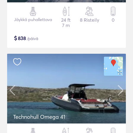
Jäykkä puhallettava
24 ft
8 Risteily
0
7 m
$
838
/päivä
Technohull Omega 41