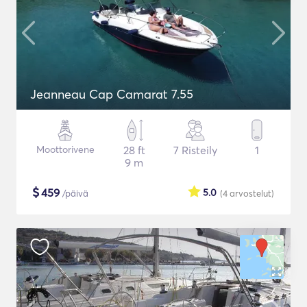
Jeanneau Cap Camarat 7.55
Moottorivene
28 ft
7 Risteily
1
9 m
$
459
5.0
/päivä
(4
arvostelut
)