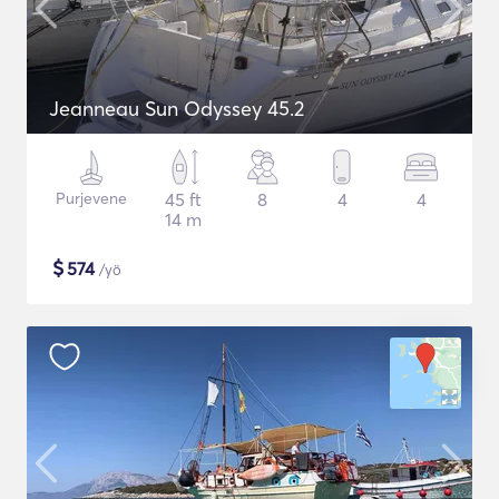
Jeanneau Sun Odyssey 45.2
Purjevene
45 ft
8
4
4
14 m
$
574
/yö