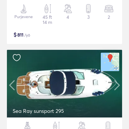
Purjevene
45 ft
4
3
2
14 m
$
811
/yö
Sea Ray sunsport 295