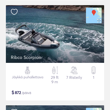
Ribco Scorpion
Jäykkä puhallettava
29 ft
7 Risteily
1
9 m
$
872
/päivä