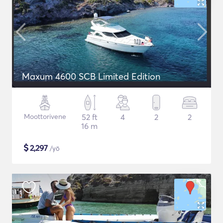
Maxum 4600 SCB Limited Edition
Moottorivene
52 ft
4
2
2
16 m
$
2,297
/yö