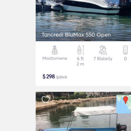
Tancredi BluMax 550 Open
Moottorivene
6 ft
7 Risteily
0
2 m
$
298
/päivä