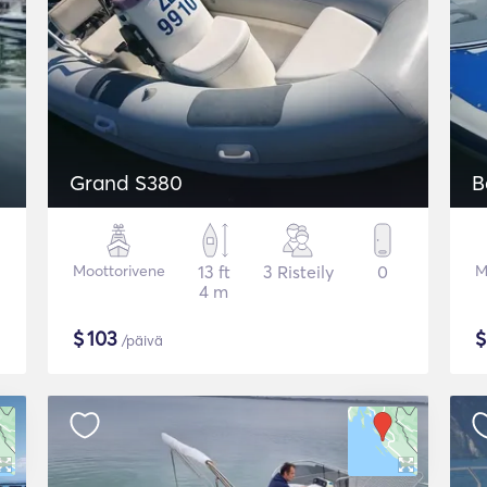
Grand S380
B
Moottorivene
13 ft
3 Risteily
0
M
4 m
$
103
/päivä