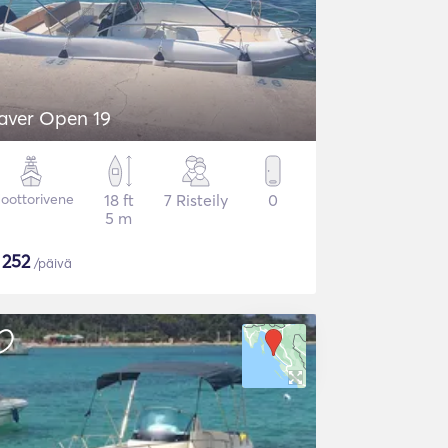
aver Open 19
oottorivene
18 ft
7 Risteily
0
5 m
$
252
/päivä