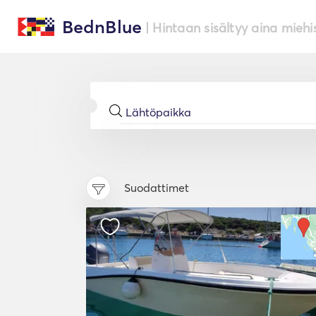
BednBlue
| Hintaan sisältyy aina miehi
Suodattimet