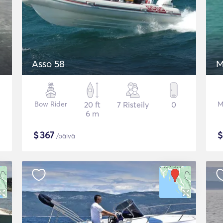
Asso 58
M
Bow Rider
20 ft
7 Risteily
0
M
6 m
$
367
/päivä