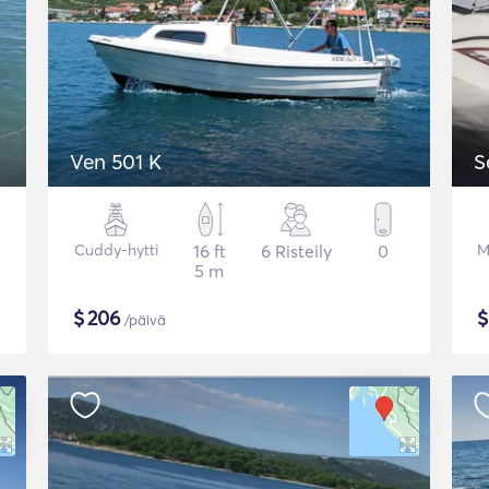
Ven 501 K
S
Cuddy-hytti
16 ft
6 Risteily
0
M
5 m
$
206
/päivä