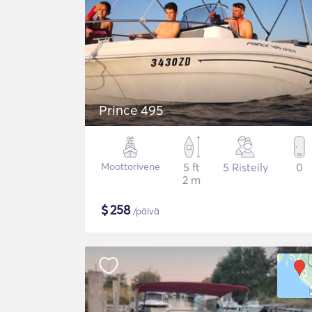
Prince 495
Moottorivene
5 ft
5 Risteily
0
2 m
$
258
/päivä