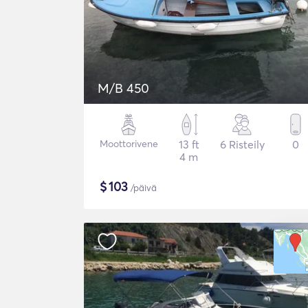
M/B 450
Moottorivene
13 ft
6 Risteily
0
4 m
$
103
/päivä