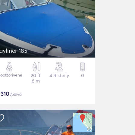
ayliner 185
oottorivene
20 ft
4 Risteily
0
6 m
$
310
/päivä