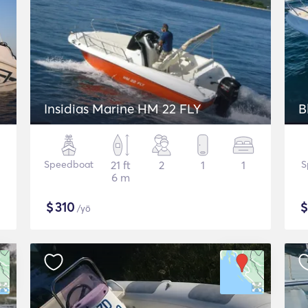
Insidias Marine HM 22 FLY
Speedboat
21 ft
2
1
1
S
6 m
$
310
/yö