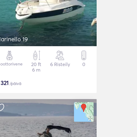
arinello 19
oottorivene
20 ft
6 Risteily
0
6 m
$
321
/päivä