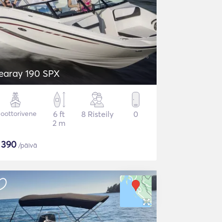
earay 190 SPX
oottorivene
6 ft
8 Risteily
0
2 m
$
390
/päivä