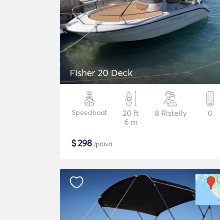
Fisher 20 Deck
Speedboat
20 ft
8 Risteily
0
6 m
$
298
/päivä