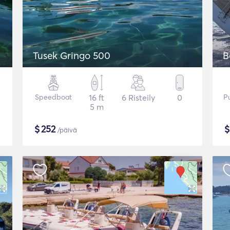
Tusek Gringo 500
B
Speedboat
16 ft
6 Risteily
0
P
5 m
$
252
/päivä