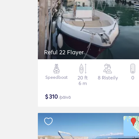
Reful 22 Flayer
Speedboat
20 ft
8 Risteily
0
6 m
$
310
/päivä