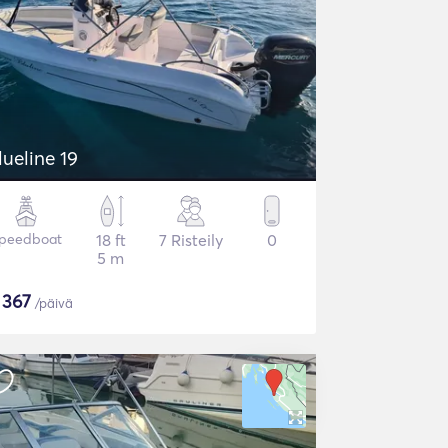
Blueline 19
peedboat
18 ft
7 Risteily
0
5 m
$
367
/päivä