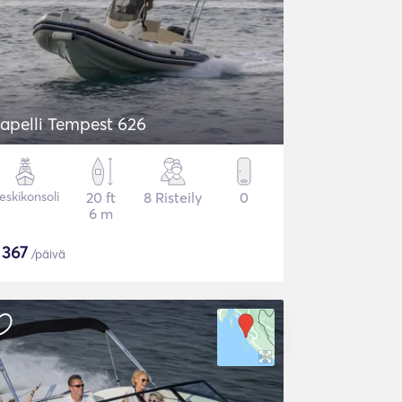
apelli Tempest 626
eskikonsoli
20 ft
8 Risteily
0
6 m
$
367
/päivä