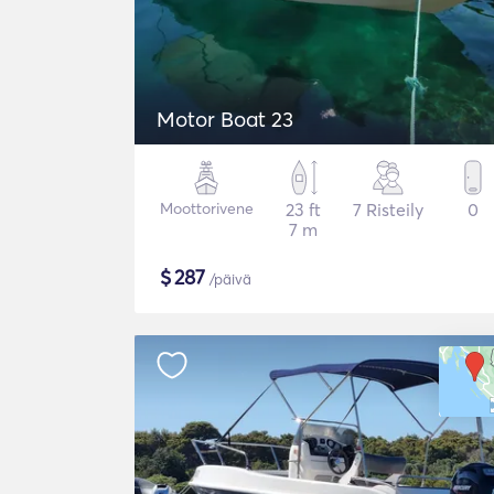
Motor Boat 23
Moottorivene
23 ft
7 Risteily
0
7 m
$
287
/päivä