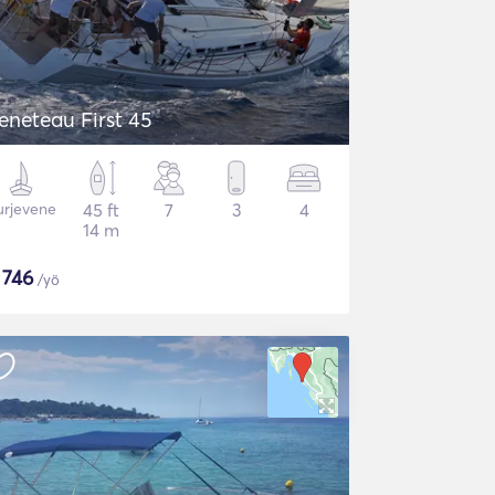
eneteau First 45
urjevene
45 ft
7
3
4
14 m
$
746
/yö