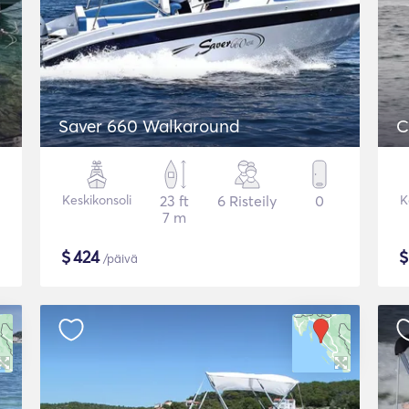
Saver 660 Walkaround
C
Keskikonsoli
23 ft
6 Risteily
0
K
7 m
$
424
/päivä