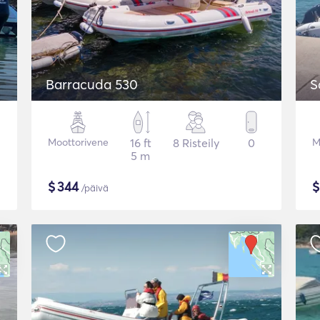
Barracuda 530
S
Moottorivene
16 ft
8 Risteily
0
M
5 m
$
344
/päivä