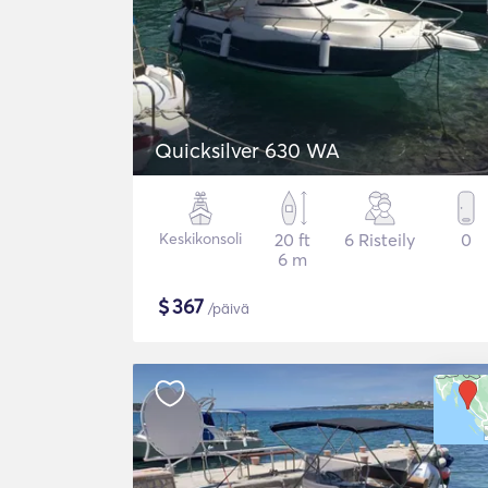
Quicksilver 630 WA
Keskikonsoli
20 ft
6 Risteily
0
6 m
$
367
/päivä