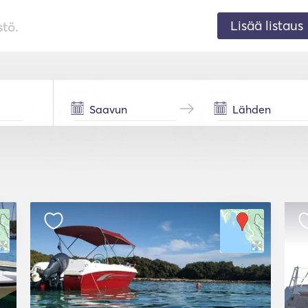
Lisää listaus
stö.