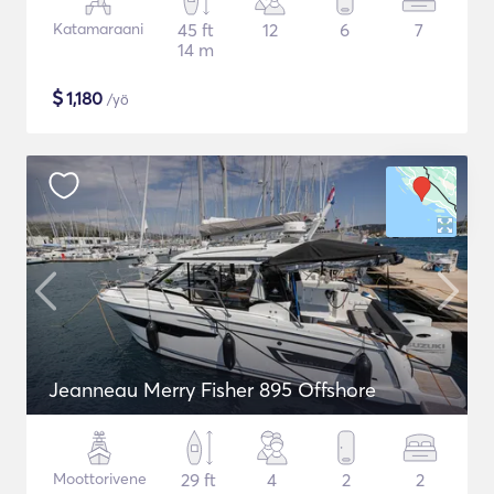
Katamaraani
45 ft
12
6
7
14 m
$
1,180
/yö
Jeanneau Merry Fisher 895 Offshore
Moottorivene
29 ft
4
2
2