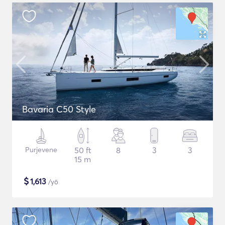
Bavaria C50 Style
Purjevene
50 ft
8
3
3
15 m
$
1,613
/yö