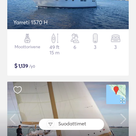
Yarreti 1570 H
Moottorivene
49 ft
6
3
3
15 m
$
1,139
/yö
Suodattimet