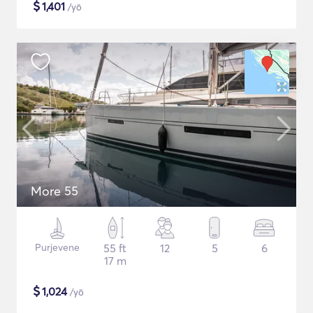
$
1,401
/yö
More 55
Purjevene
55 ft
12
5
6
17 m
$
1,024
/yö