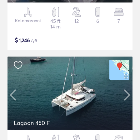
Katamaraani
45 ft
12
6
7
14 m
$
1,246
/yö
Lagoon 450 F