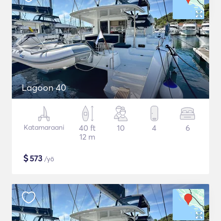
Lagoon 40
Katamaraani
40 ft
10
4
6
12 m
$
573
/yö