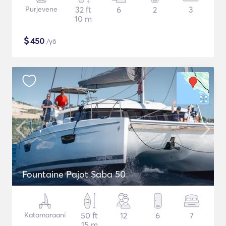
Purjevene
32 ft
6
2
3
10 m
$
450
/yö
Fountaine Pajot Saba 50
Katamaraani
50 ft
12
6
7
15 m