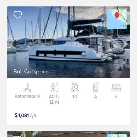
Bali Catspace
Katamaraani
40 ft
10
4
5
12 m
$
1,081
/yö