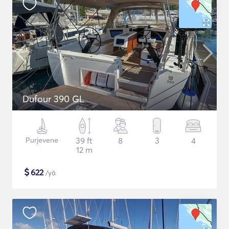
Dufour 390 GL
Purjevene
39 ft
8
3
4
12 m
$
622
/yö