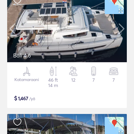
Bali 4.6
Katamaraani
46 ft
12
7
7
14 m
$
1,467
/yö