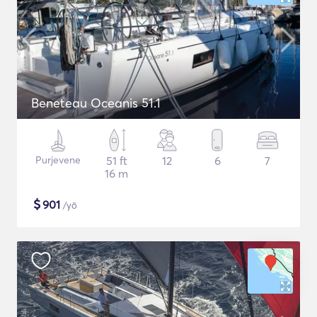
Beneteau Oceanis 51.1
Purjevene
51 ft
12
6
7
16 m
$
901
/yö