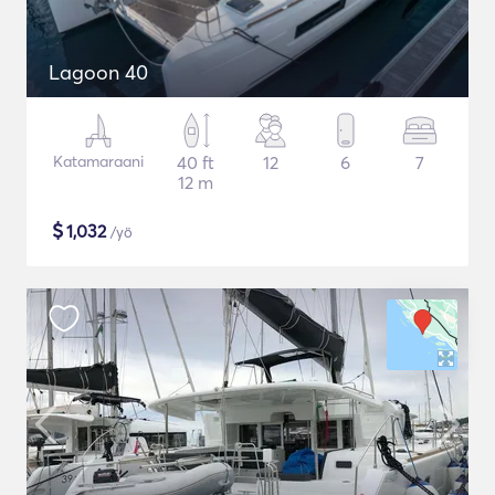
Lagoon 40
Katamaraani
40 ft
12
6
7
12 m
$
1,032
/yö