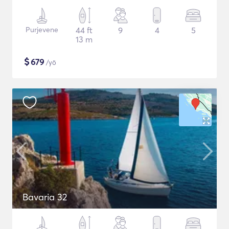
Purjevene
44 ft
9
4
5
13 m
$
679
/yö
Bavaria 32