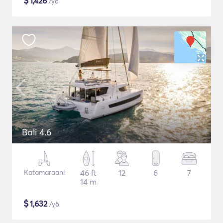
$
1,426
/yö
Bali 4.6
Katamaraani
46 ft
12
6
7
14 m
$
1,632
/yö