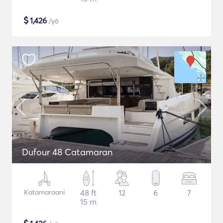
$
1,426
/yö
Dufour 48 Catamaran
Katamaraani
48 ft
12
6
7
15 m