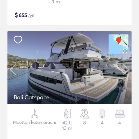
9 m
$
655
/yö
Bali Catspace
Moottori katamaraani
42 ft
8
4
4
13 m