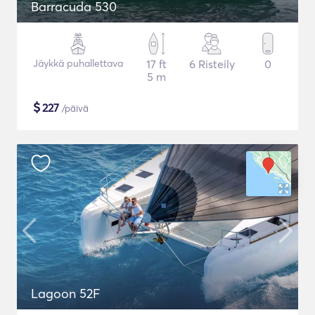
Barracuda 530
Jäykkä puhallettava
17 ft
6 Risteily
0
5 m
$
227
/päivä
Lagoon 52F