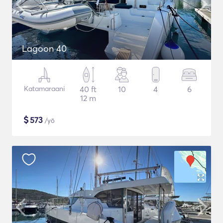
Lagoon 40
Katamaraani
40 ft
10
4
6
12 m
$
573
/yö