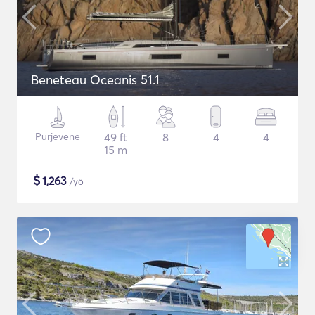
Beneteau Oceanis 51.1
Purjevene
49 ft
8
4
4
15 m
$
1,263
/yö