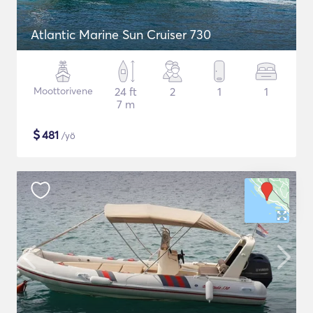
Atlantic Marine Sun Cruiser 730
Moottorivene
24 ft
2
1
1
7 m
$
481
/yö