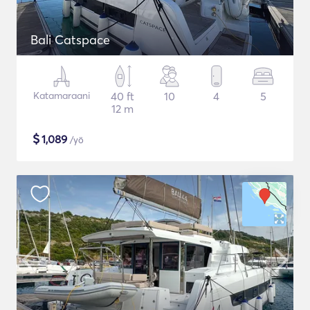
Bali Catspace
Katamaraani
40 ft
10
4
5
12 m
$
1,089
/yö