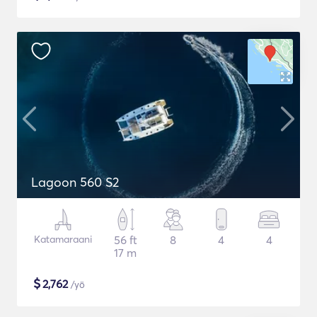
Lagoon 560 S2
Katamaraani
56 ft
8
4
4
17 m
$
2,762
/yö