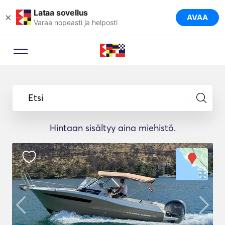
Lataa sovellus
×
AVAA
Varaa nopeasti ja helposti
Etsi
Hintaan sisältyy aina miehistö.