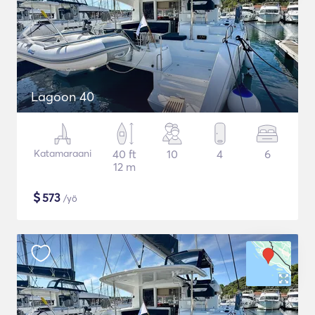
Lagoon 40
Katamaraani
40 ft
10
4
6
12 m
$
573
/yö