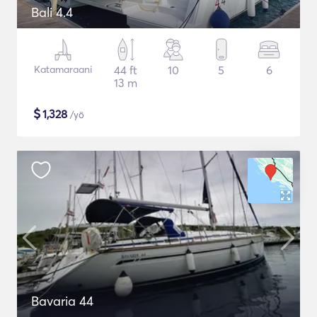
Bali 4.4
Katamaraani
44 ft
10
5
6
13 m
$
1,328
/yö
Bavaria 44