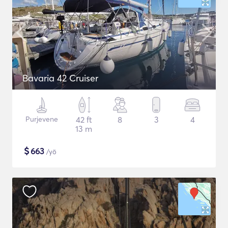
Bavaria 42 Cruiser
Purjevene
42 ft
8
3
4
13 m
$
663
/yö