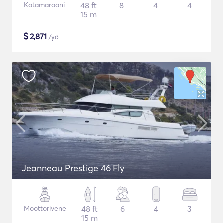
Katamaraani
48 ft
8
4
4
15 m
$
2,871
/yö
Jeanneau Prestige 46 Fly
Moottorivene
48 ft
6
4
3
15 m