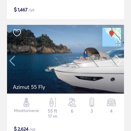
$
1,467
/yö
Azimut 55 Fly
Moottorivene
55 ft
6
3
4
17 m
$
2,624
/yö