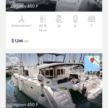
Lagoon 450 F
Katamaraani
45 ft
12
6
7
14 m
$
1,246
/yö
Lagoon 450 F