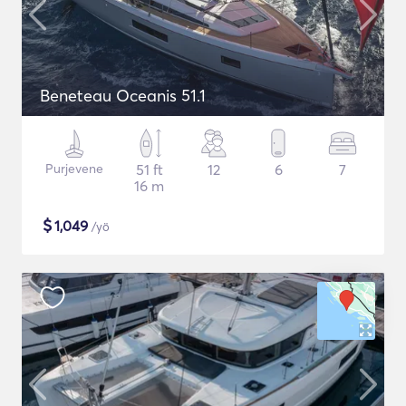
Beneteau Oceanis 51.1
Purjevene
51 ft
12
6
7
16 m
$
1,049
/yö