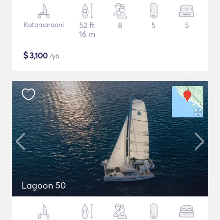
Katamaraani
52 ft
8
5
5
16 m
$
3,100
/yö
Lagoon 50