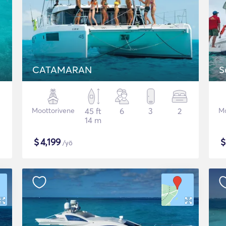
CATAMARAN
S
Moottorivene
45 ft
6
3
2
Mo
14 m
$
4,199
/yö