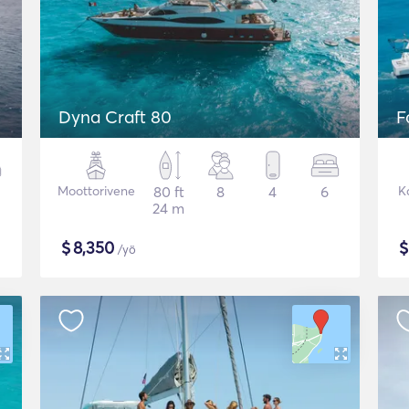
Dyna Craft 80
F
Moottorivene
80 ft
8
4
6
K
24 m
$
8,350
/yö