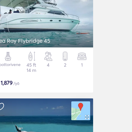
ea Ray Flybridge 45
ottorivene
45 ft
4
2
1
14 m
$
1,879
/yö