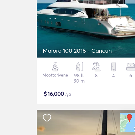
Maiora 100 2016 - Cancun
Moottorivene
98 ft
8
4
6
30 m
$
16,000
/yö