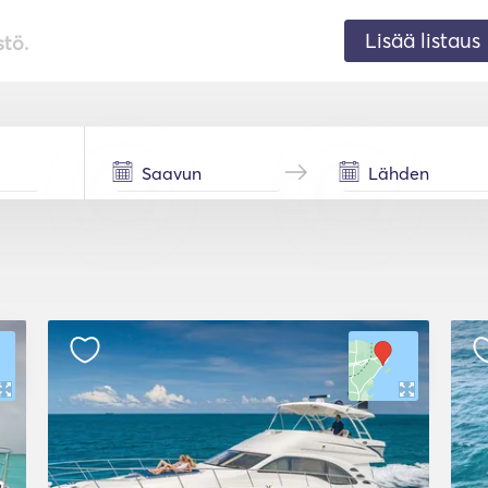
Lisää listaus
stö.