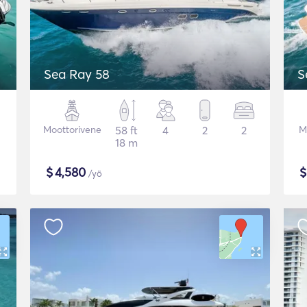
Sea Ray 58
S
Moottorivene
58 ft
4
2
2
M
18 m
$
4,580
/yö