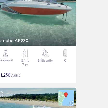
amaha AR230
unabout
24 ft
6 Risteily
0
7 m
$
1,250
/päivä