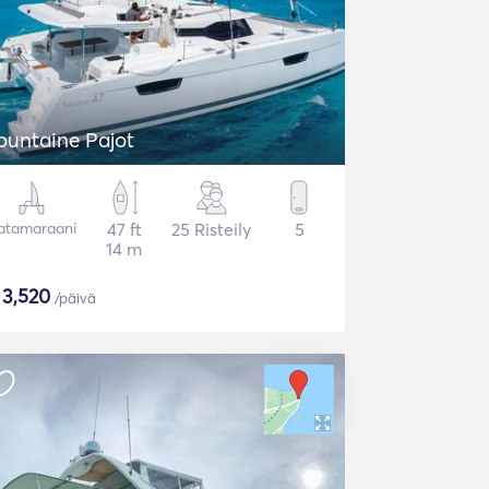
ountaine Pajot
atamaraani
47 ft
25 Risteily
5
14 m
$
3,520
/päivä