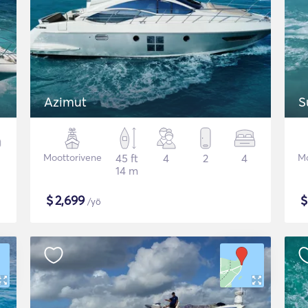
Azimut
S
Moottorivene
45 ft
4
2
4
Mo
14 m
$
2,699
/yö