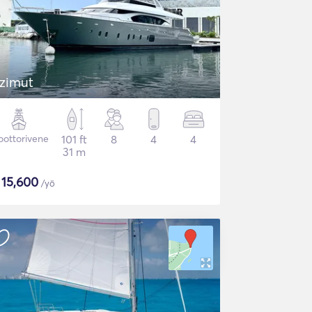
zimut
ottorivene
101 ft
8
4
4
31 m
$
15,600
/yö