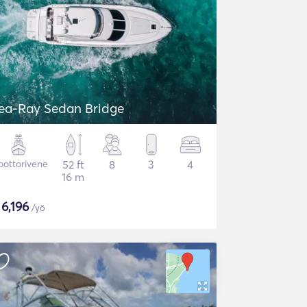
ea-Ray Sedan Bridge
ottorivene
52 ft
8
3
4
16 m
$
6,196
/yö