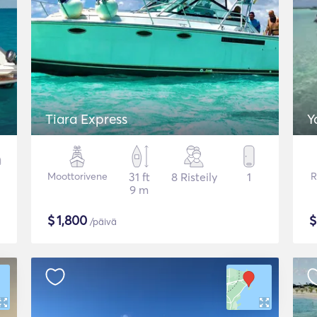
Tiara Express
Y
Moottorivene
31 ft
8 Risteily
1
R
9 m
$
1,800
/päivä