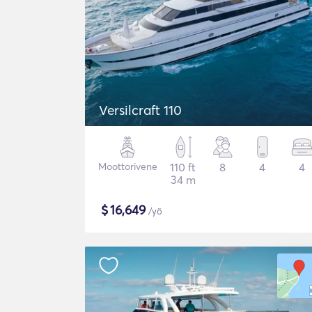
Versilcraft 110
Moottorivene
110 ft
8
4
4
34 m
$
16,649
/yö