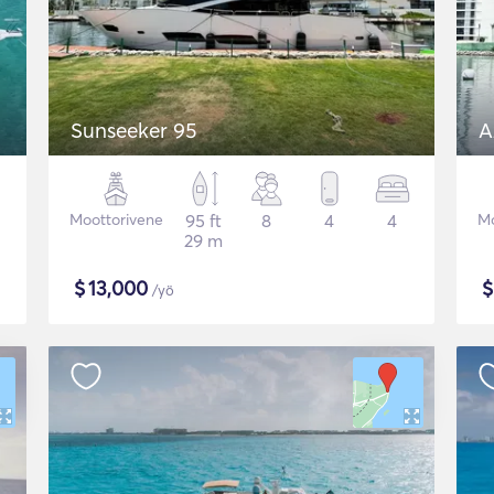
Sunseeker 95
A
Moottorivene
95 ft
8
4
4
Mo
29 m
$
13,000
/yö