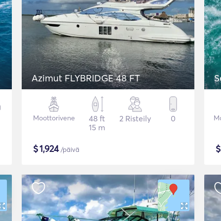
Azimut FLYBRIDGE 48 FT
S
Moottorivene
48 ft
2 Risteily
0
Mo
15 m
$
1,924
/päivä