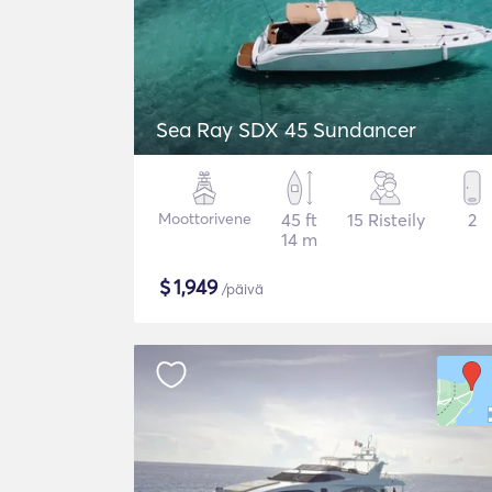
Sea Ray SDX 45 Sundancer
Moottorivene
45 ft
15 Risteily
2
14 m
$
1,949
/päivä