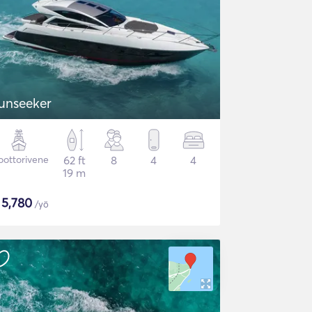
unseeker
ottorivene
62 ft
8
4
4
19 m
$
5,780
/yö