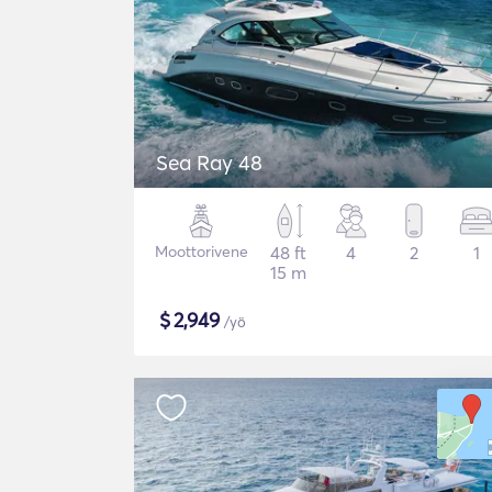
Sea Ray 48
Moottorivene
48 ft
4
2
1
15 m
$
2,949
/yö