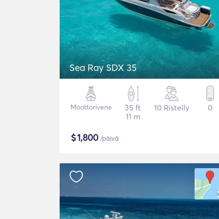
Sea Ray SDX 35
Moottorivene
35 ft
10 Risteily
0
11 m
$
1,800
/päivä