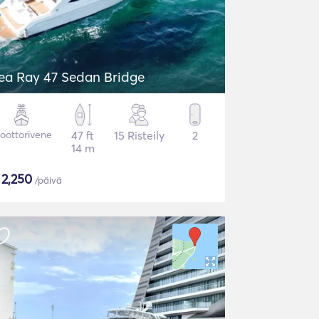
ea Ray 47 Sedan Bridge
oottorivene
47 ft
15 Risteily
2
14 m
$
2,250
/päivä