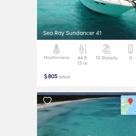
Sea Ray Sundancer 41
Moottorivene
44 ft
10 Risteily
0
13 m
$
805
/päivä