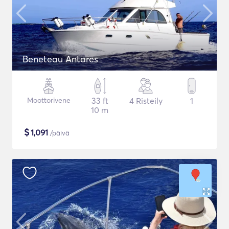
Beneteau Antares
Moottorivene
33 ft
4 Risteily
1
10 m
$
1,091
/päivä