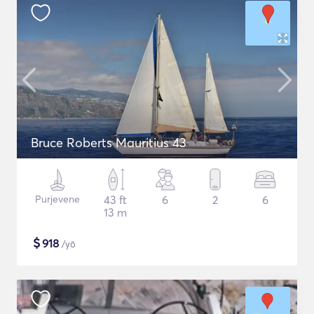
Bruce Roberts Mauritius 43
Purjevene
43 ft
6
2
6
13 m
$
918
/yö