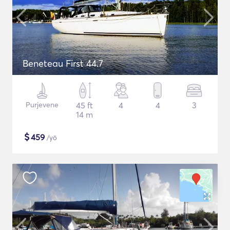
Beneteau First 44.7
Purjevene
45 ft
4
4
3
14 m
$
459
/yö