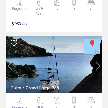
Purjevene
41 ft
5
3
6
12 m
$
953
/yö
Dufour Grand Large 385
Purjevene
39 ft
4
3
3