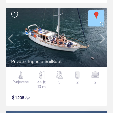
Private Trip in a SailBoat
Purjevene
44 ft
5
2
2
13 m
$
1,205
/yö