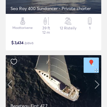
Sea Ray 400 Sundancer - Private charter
Moottorivene
39 ft
12 Risteily
1
12 m
$
3,434
/päivä
Beneteau First 47.7