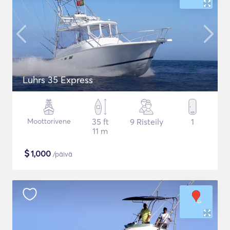
Luhrs 35 Express
Moottorivene
35 ft
9 Risteily
1
11 m
$
1,000
/päivä