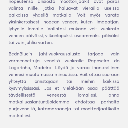
nopeutensa ansiosta moottorijaakit ovat paras
valinta niille, jotka haluavat vierailla useissa
paikoissa yhdellä matkalla. Voit myös varata
yksinkertaisesti nopean veneen, kuten ilmapatjan,
lyhyelle lomalle. Valintasi mukaan voit vuokrata
veneen päiväksi, viikonlopuksi, useammaksi päiväksi
tai vain juhlia varten.
BednBlue'n jahtivuokrausalusta tarjoaa vain
varmennettuja veneitä vuokralle Raposeira do
Logarinho, Madeira. Löydä ja varaa ihanteellinen
veneesi muutamassa minuutissa. Voit ottaa suoraan
yhteyttä omistajaan tai meihin kaikissa
kysymyksissäsi. Jos et vieläkään osaa päättää
täydellisestä veneestä lomallesi, anna
matkailuasiantuntijoidemme ehdottaa parhaita
purjeveneitä, katamaraaneja tai moottorijaatikoita
matkallesi.