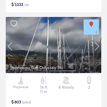
$
1,033
/yö
Jeanneau Sun Odyssey 36i
Purjevene
36 ft
8 Risteily
2
11 m
$
803
/päivä