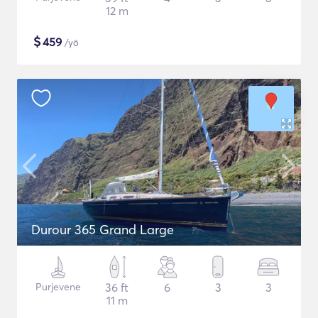
12 m
$
459
/yö
Durour 365 Grand Large
Purjevene
36 ft
6
3
3
11 m