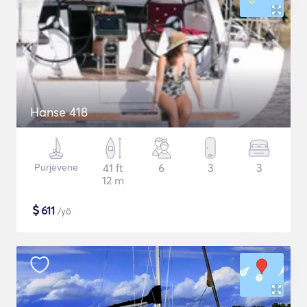
Hanse 418
Purjevene
41 ft
6
3
3
12 m
$
611
/yö