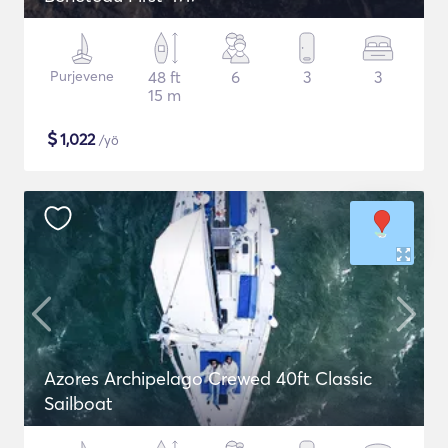
Purjevene
48 ft
6
3
3
15 m
$
1,022
/yö
Azores Archipelago Crewed 40ft Classic
Sailboat