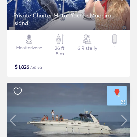
Private Charter Motor Yacht - Madeira
island
Moottorivene
26 ft
6 Risteily
1
8 m
$
1,826
/päivä