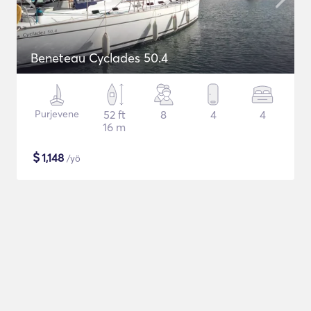
Beneteau Cyclades 50.4
Purjevene
52 ft
8
4
4
16 m
$
1,148
/yö