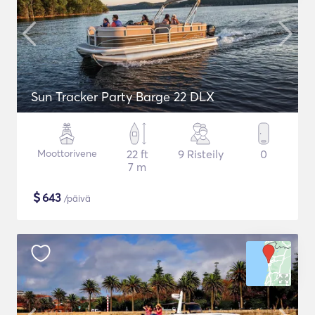
Sun Tracker Party Barge 22 DLX
Moottorivene
22 ft
9 Risteily
0
7 m
$
643
/päivä