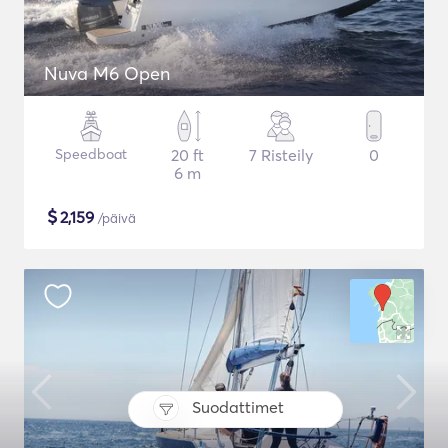
Nuva M6 Open
Speedboat
20 ft
7 Risteily
0
6 m
$
2,159
/päivä
Suodattimet