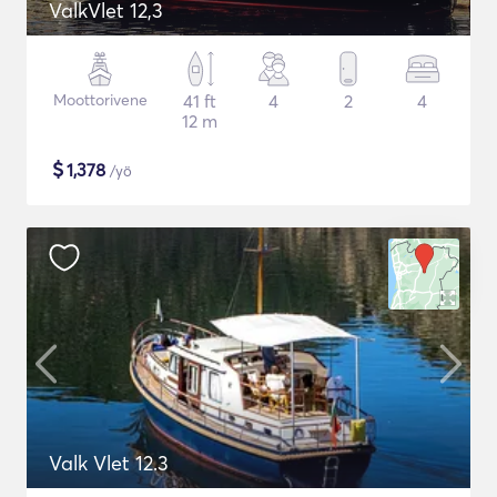
ValkVlet 12,3
Moottorivene
41 ft
4
2
4
12 m
$
1,378
/yö
Valk Vlet 12.3