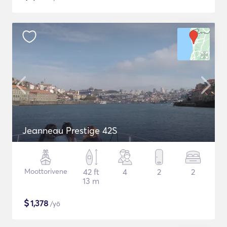
Jeanneau Prestige 42S
Moottorivene
42 ft
4
2
2
13 m
$
1,378
/yö