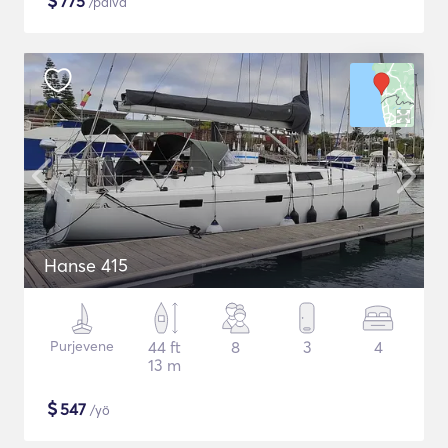
$
775
/päivä
Hanse 415
Purjevene
44 ft
8
3
4
13 m
$
547
/yö