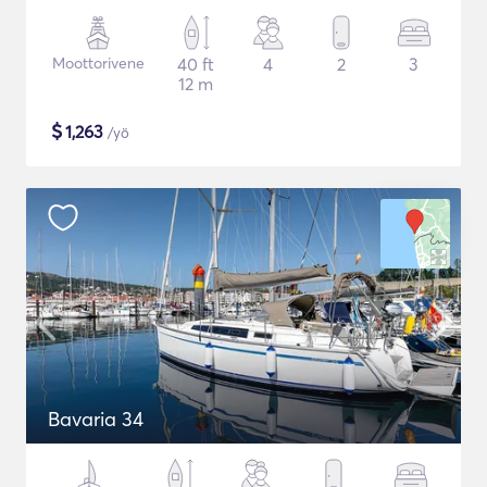
Moottorivene
40 ft
4
2
3
12 m
$
1,263
/yö
Bavaria 34