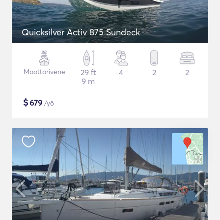
Quicksilver Activ 875 Sundeck
Moottorivene
29 ft
4
2
2
9 m
$
679
/yö