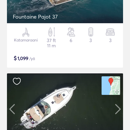
Fountaine Pajot 37
Katamaraani
37 ft
6
3
3
11 m
$
1,099
/yö