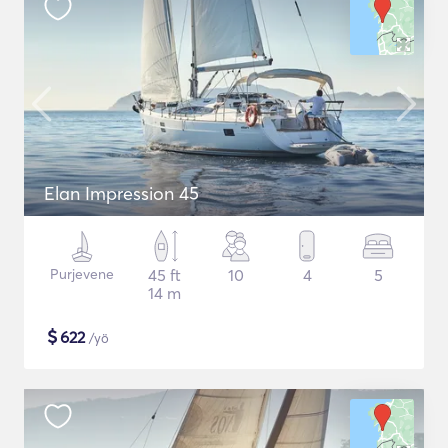
Elan Impression 45
Purjevene
45 ft
10
4
5
14 m
$
622
/yö