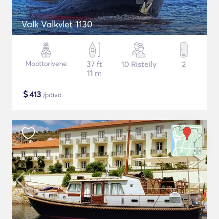
Valk Valkvlet 1130
Moottorivene
37 ft
10 Risteily
2
11 m
$
413
/päivä