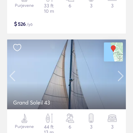
Purjevene
33 ft
6
3
3
10 m
$
526
/yö
Grand Soleil 43
Purjevene
44 ft
6
3
3
13 m