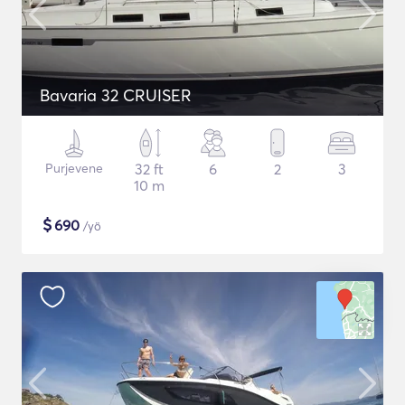
Bavaria 32 CRUISER
Purjevene
32 ft
6
2
3
10 m
$
690
/yö