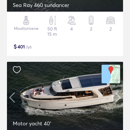
Sea Ray 460 sundancer
Moottorivene
50 ft
4
2
2
15 m
$
401
/yö
Motor yacht 40'