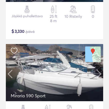
Jäykkä puhallettava
25 ft
10 Risteily
0
8 m
$
3,330
/päivä
Miraria 590 Sport