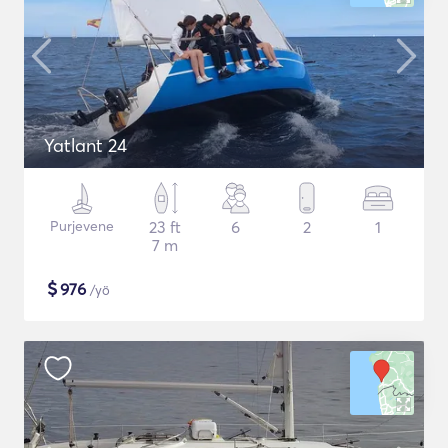
Yatlant 24
Purjevene
23 ft
6
2
1
7 m
$
976
/yö