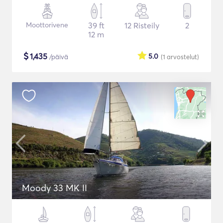
Moottorivene
39 ft
12 Risteily
2
12 m
$
1,435
5.0
/päivä
(1
arvostelut
)
Moody 33 MK II