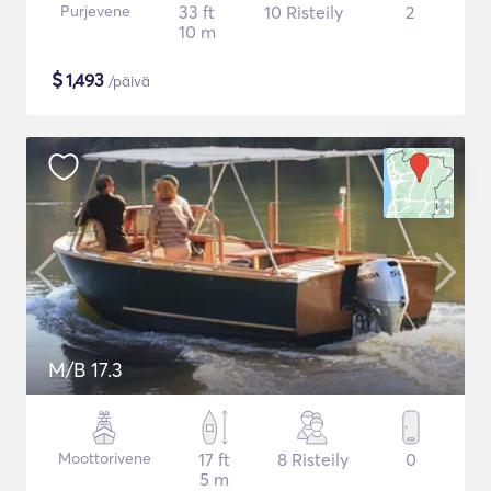
Purjevene
33 ft
10 Risteily
2
10 m
$
1,493
/päivä
M/B 17.3
Moottorivene
17 ft
8 Risteily
0
5 m