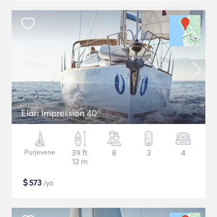
Elan Impression 40
Purjevene
39 ft
8
3
4
12 m
$
573
/yö