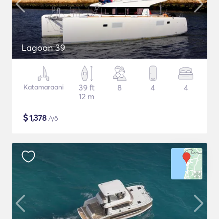
Lagoon 39
Katamaraani
39 ft
8
4
4
12 m
$
1,378
/yö