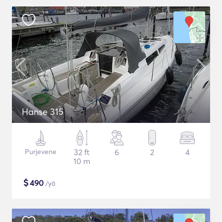
Hanse 315
Purjevene
32 ft
6
2
4
10 m
$
490
/yö