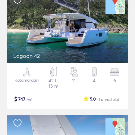
Lagoon 42
Katamaraani
42 ft
11
4
6
13 m
$
747
5.0
/yö
(1
arvostelut
)