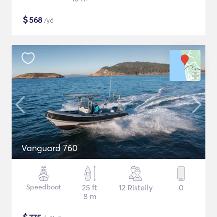
$
568
/yö
Vanguard 760
Speedboat
25 ft
12 Risteily
0
8 m