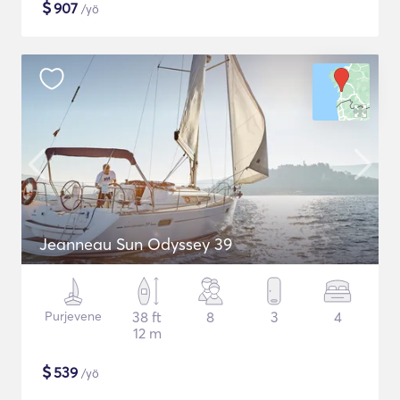
$
907
/yö
Jeanneau Sun Odyssey 39
Purjevene
38 ft
8
3
4
12 m
$
539
/yö