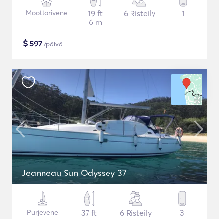
Moottorivene
19 ft
6 Risteily
1
6 m
$
597
/päivä
Jeanneau Sun Odyssey 37
Purjevene
37 ft
6 Risteily
3