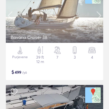
Bavaria Cruiser 38
Purjevene
39 ft
7
3
4
12 m
$
499
/yö