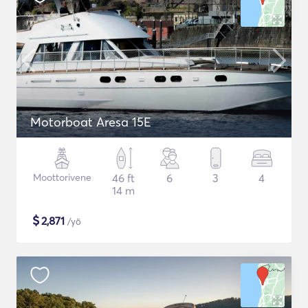
Motorboat Aresa 15E
Moottorivene
46 ft
6
3
4
14 m
$
2,871
/yö