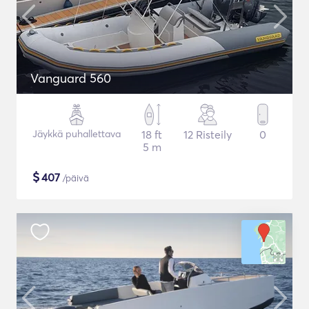
Vanguard 560
Jäykkä puhallettava
18 ft
12 Risteily
0
5 m
$
407
/päivä