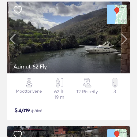
Azimut 62 Fly
Moottorivene
62 ft
12 Risteily
3
19 m
$
4,019
/päivä