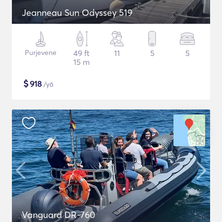
Jeanneau Sun Odyssey 519
Purjevene
49 ft
11
5
5
15 m
$
918
/yö
Vanguard DR-760