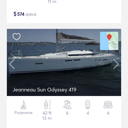
11 m
$
574
/päivä
Jeanneau Sun Odyssey 419
Purjevene
42 ft
6
4
4
13 m