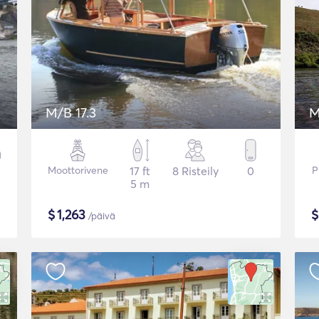
M/B 17.3
M
Moottorivene
17 ft
8 Risteily
0
P
5 m
$
1,263
/päivä