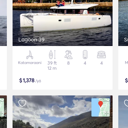
Lagoon 39
S
Katamaraani
39 ft
8
4
4
M
12 m
$
1,378
/yö