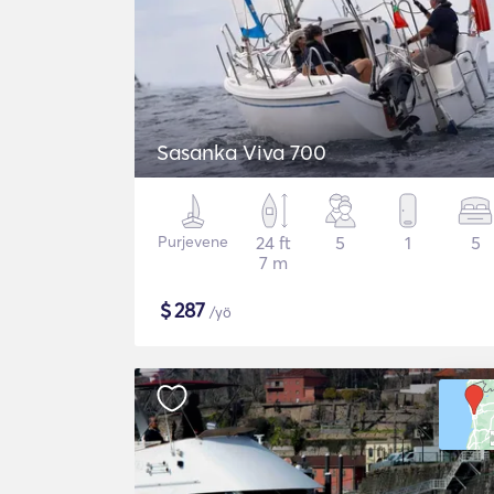
Sasanka Viva 700
Purjevene
24 ft
5
1
5
7 m
$
287
/yö