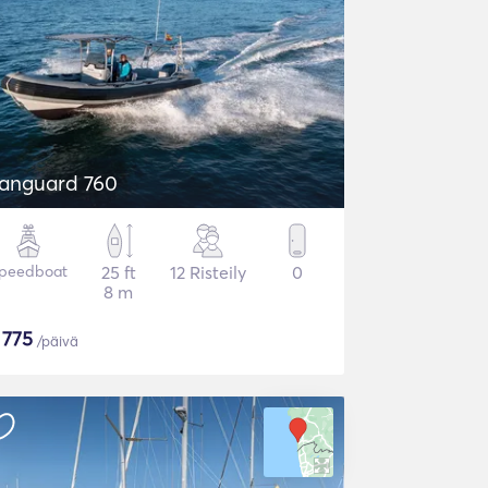
anguard 760
peedboat
25 ft
12 Risteily
0
8 m
$
775
/päivä