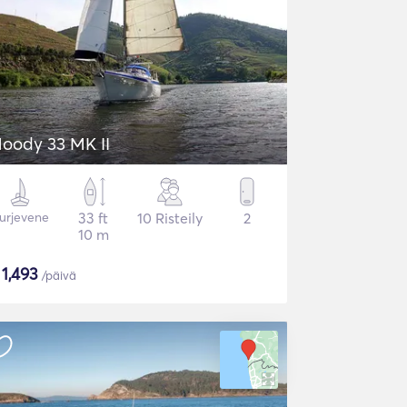
oody 33 MK II
urjevene
33 ft
10 Risteily
2
10 m
$
1,493
/päivä