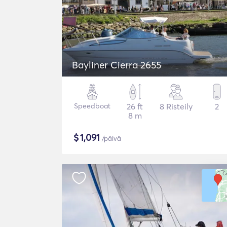
Bayliner Cierra 2655
Speedboat
26 ft
8 Risteily
2
8 m
$
1,091
/päivä