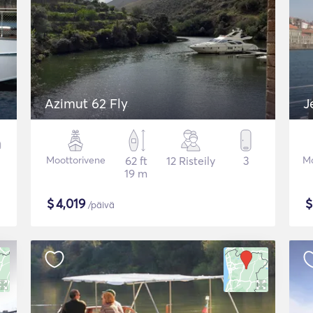
Azimut 62 Fly
J
Moottorivene
62 ft
12 Risteily
3
Mo
19 m
$
4,019
/päivä