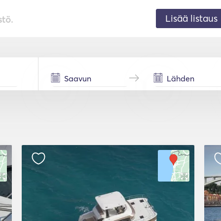
Lisää listaus
stö.