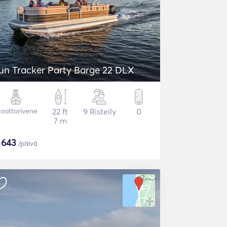
un Tracker Party Barge 22 DLX
oottorivene
22 ft
9 Risteily
0
7 m
$
643
/päivä