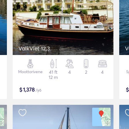
ValkVlet 12,3
V
Moottorivene
41 ft
4
2
4
S
12 m
$
1,378
/yö