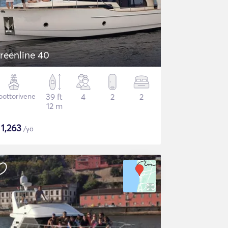
reenline 40
ottorivene
39 ft
4
2
2
12 m
$
1,263
/yö