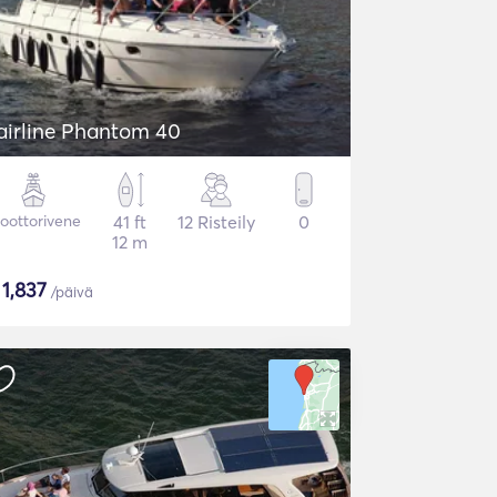
airline Phantom 40
oottorivene
41 ft
12 Risteily
0
12 m
$
1,837
/päivä