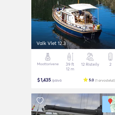
Valk Vlet 12.3
Moottorivene
39 ft
12 Risteily
2
12 m
$
1,435
5.0
/päivä
(1
arvostelut
)