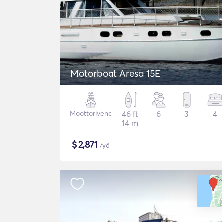
Motorboat Aresa 15E
Moottorivene
46 ft
6
3
4
14 m
$
2,871
/yö