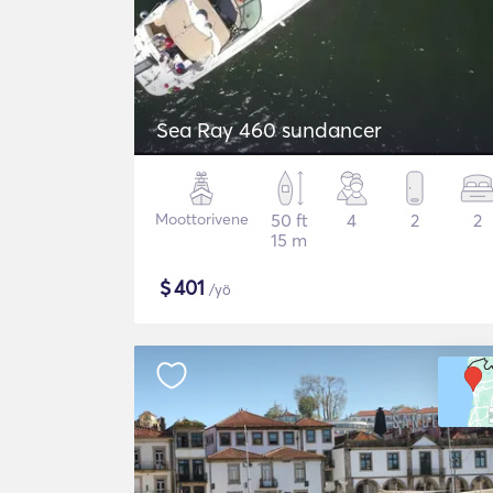
Sea Ray 460 sundancer
Moottorivene
50 ft
4
2
2
15 m
$
401
/yö