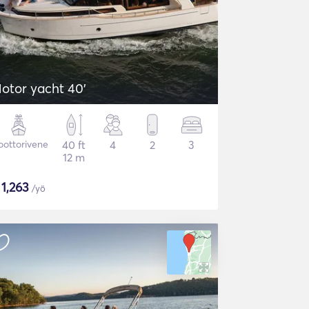
otor yacht 40'
ottorivene
40 ft
4
2
3
12 m
$
1,263
/yö