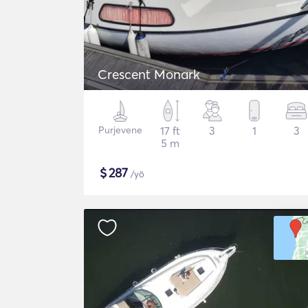
Crescent Monark
Purjevene
17 ft
3
1
3
5 m
$
287
/yö