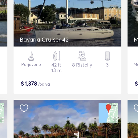
Bavaria Cruiser 42
M
Purjevene
42 ft
8 Risteily
3
Mo
13 m
$
1,378
/päivä