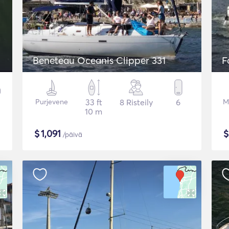
Beneteau Oceanis Clipper 331
F
Purjevene
33 ft
8 Risteily
6
M
10 m
$
1,091
/päivä