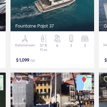
Fountaine Pajot 37
G
Katamaraani
37 ft
6
3
3
Mo
11 m
$
1,099
/yö