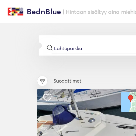
BednBlue
| Hintaan sisältyy aina miehi
Suodattimet