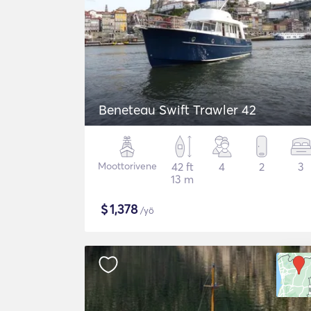
Beneteau Swift Trawler 42
Moottorivene
42 ft
4
2
3
13 m
$
1,378
/yö