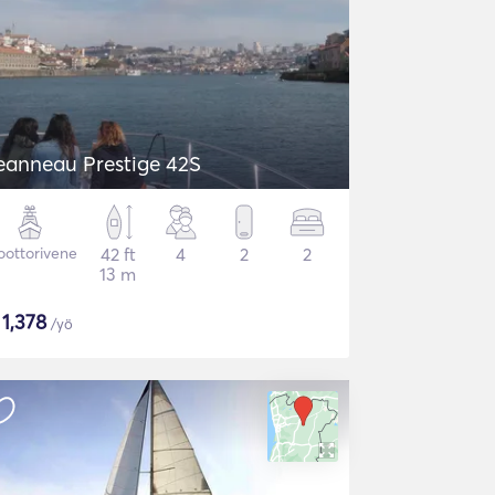
eanneau Prestige 42S
ottorivene
42 ft
4
2
2
13 m
$
1,378
/yö