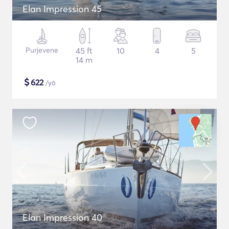
Elan Impression 45
Purjevene
45 ft
10
4
5
14 m
$
622
/yö
Elan Impression 40