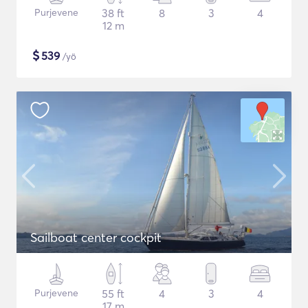
Purjevene
38 ft
8
3
4
12 m
$
539
/yö
Sailboat center cockpit
Purjevene
55 ft
4
3
4
17 m