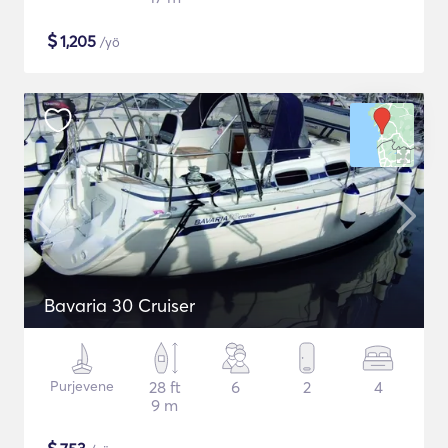
$
1,205
/yö
Bavaria 30 Cruiser
Purjevene
28 ft
6
2
4
9 m