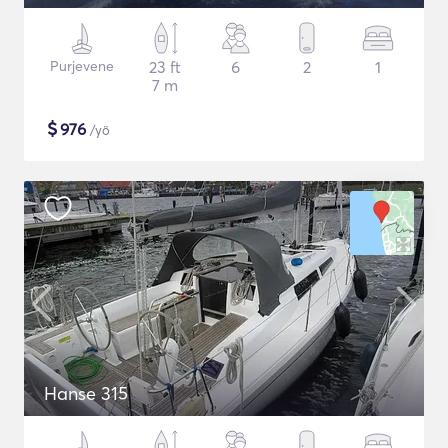
Purjevene
23 ft
6
2
1
7 m
$
976
/yö
Hanse 315