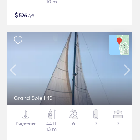
10 m
$
526
/yö
Grand Soleil 43
Purjevene
44 ft
6
3
3
13 m