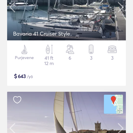
Bavaria 41 Cruiser Style
Purjevene
41 ft
6
3
3
12 m
$
643
/yö