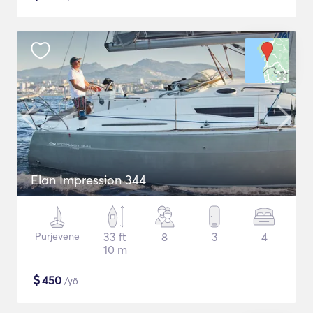
Elan Impression 344
Purjevene
33 ft
8
3
4
10 m
$
450
/yö