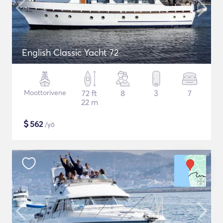
English Classic Yacht 72
Moottorivene
72 ft
8
3
7
22 m
$
562
/yö