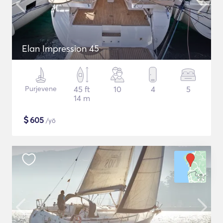
Elan Impression 45
Purjevene
45 ft
10
4
5
14 m
$
605
/yö