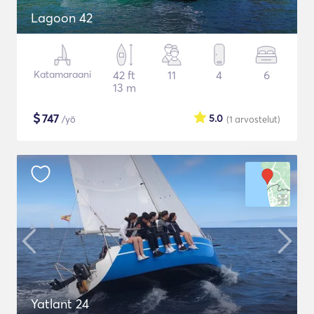
Lagoon 42
Katamaraani
42 ft
11
4
6
13 m
$
747
5.0
/yö
(1
arvostelut
)
Yatlant 24