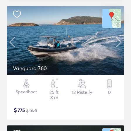
Vanguard 760
Speedboat
25 ft
12 Risteily
0
8 m
$
775
/päivä