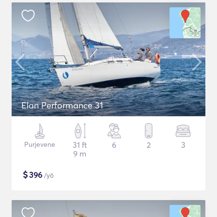
Elan Performance 31
Purjevene
31 ft
6
2
3
9 m
$
396
/yö