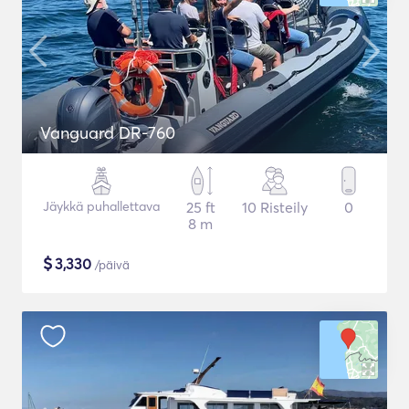
Vanguard DR-760
Jäykkä puhallettava
25 ft
10 Risteily
0
8 m
$
3,330
/päivä