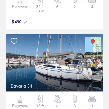
Purjevene
32 ft
6
2
4
10 m
$
490
/yö
Bavaria 34
Purjevene
33 ft
6
3
3