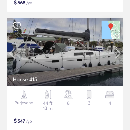
$
568
/yö
Hanse 415
Purjevene
44 ft
8
3
4
13 m
$
547
/yö