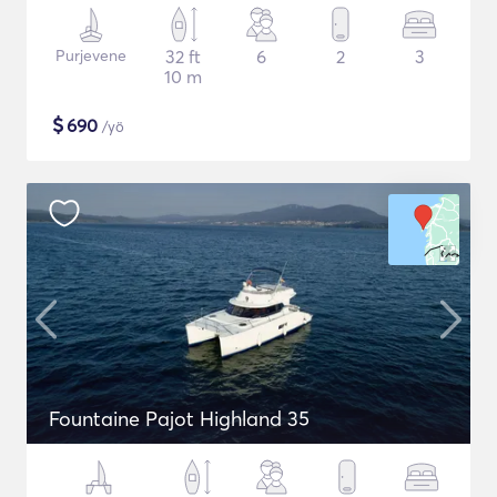
Purjevene
32 ft
6
2
3
10 m
$
690
/yö
Fountaine Pajot Highland 35