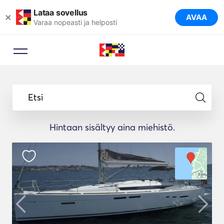
Lataa sovellus
×
AVAA
Varaa nopeasti ja helposti
Etsi
Hintaan sisältyy aina miehistö.