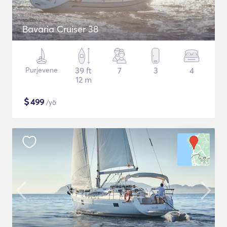
Bavaria Cruiser 38
Purjevene
39 ft
7
3
4
12 m
$
499
/yö