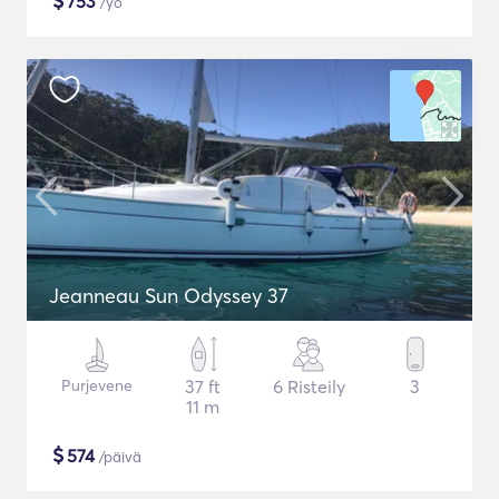
$
753
/yö
Jeanneau Sun Odyssey 37
Purjevene
37 ft
6 Risteily
3
11 m
$
574
/päivä