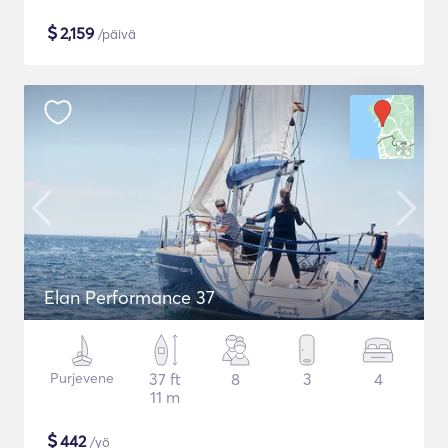
$
2,159
/päivä
Elan Performance 37
Purjevene
37 ft
8
3
4
11 m
$
442
/yö