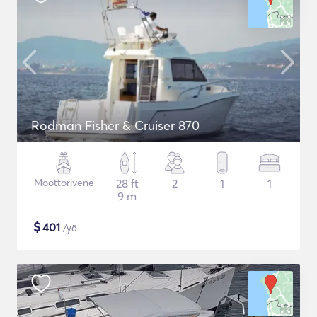
Rodman Fisher & Cruiser 870
Moottorivene
28 ft
2
1
1
9 m
$
401
/yö