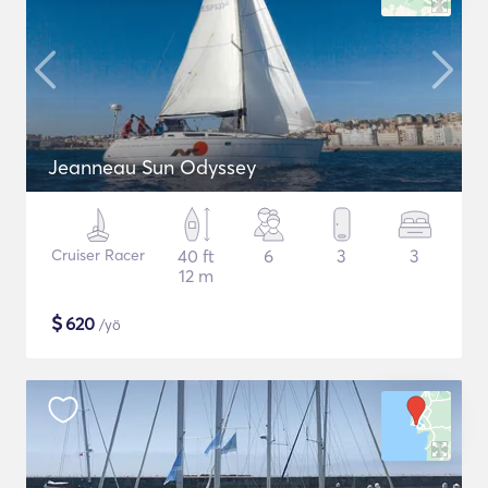
Jeanneau Sun Odyssey
Cruiser Racer
40 ft
6
3
3
12 m
$
620
/yö