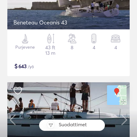
Beneteau Oceanis 43
Purjevene
43 ft
8
4
4
13 m
$
643
/yö
Suodattimet