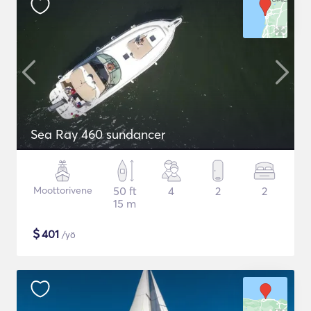
Sea Ray 460 sundancer
Moottorivene
50 ft
4
2
2
15 m
$
401
/yö