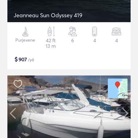
Jeanneau Sun Odyssey 419
Purjevene
42 ft
6
4
4
13 m
$
907
/yö