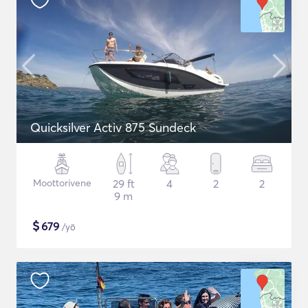
Quicksilver Activ 875 Sundeck
Moottorivene
29 ft
4
2
2
9 m
$
679
/yö