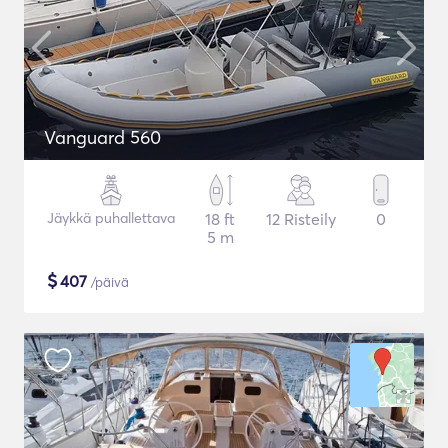
Vanguard 560
Jäykkä puhallettava
18 ft
12 Risteily
0
5 m
$
407
/päivä