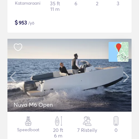
Katamaraani
35 ft
6
2
3
11 m
$
953
/yö
Nuva M6 Open
Speedboat
20 ft
7 Risteily
0
6 m