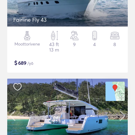
Fairline Fly 43
Moottorivene
43 ft
9
4
8
13 m
$
689
/yö