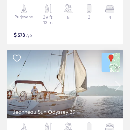
Purjevene
39 ft
8
3
4
12 m
$
573
/yö
Jeanneau Sun Odyssey 39