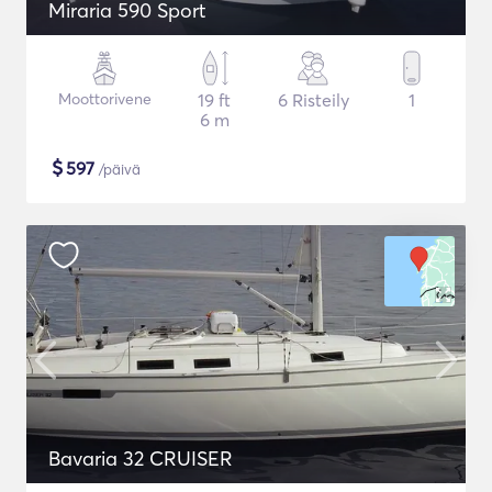
Miraria 590 Sport
Moottorivene
19 ft
6 Risteily
1
6 m
$
597
/päivä
Bavaria 32 CRUISER