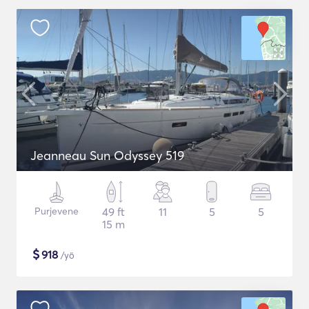
Jeanneau Sun Odyssey 519
Purjevene
49 ft
11
5
5
15 m
$
918
/yö