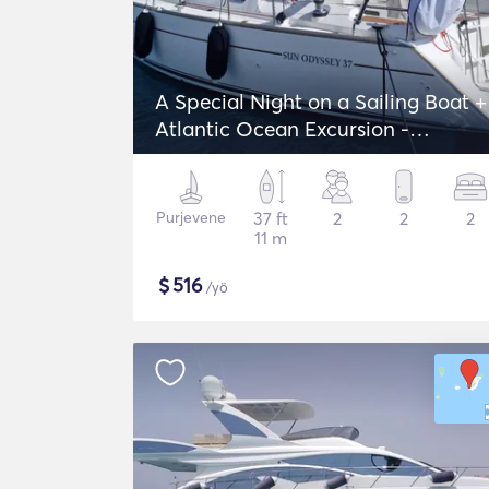
A Special Night on a Sailing Boat +
Atlantic Ocean Excursion -
Jeanneau Sun Odyssey 37
Purjevene
37 ft
2
2
2
11 m
$
516
/yö