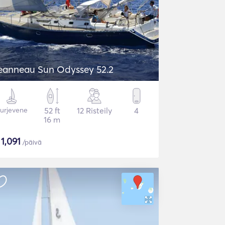
eanneau Sun Odyssey 52.2
urjevene
52 ft
12 Risteily
4
16 m
$
1,091
/päivä