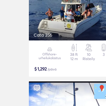
Cata 356
Offshore-
38 ft
10
3
urheilukalastus
12 m
Risteily
$
1,292
/päivä