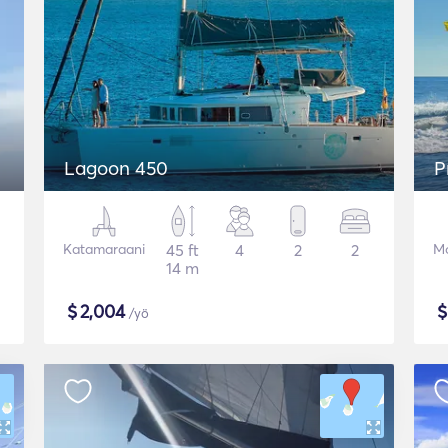
Lagoon 450
P
Katamaraani
45 ft
4
2
2
Mo
14 m
$
2,004
/yö