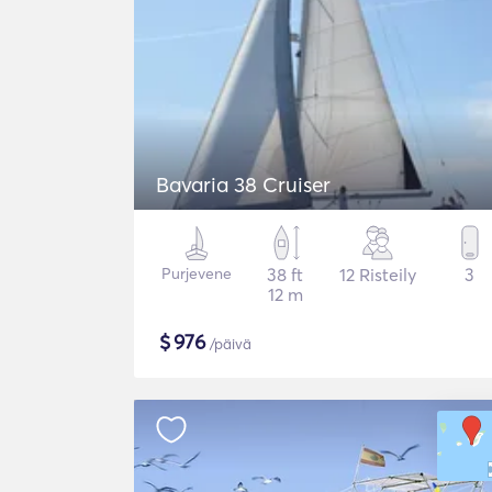
Bavaria 38 Cruiser
Purjevene
38 ft
12 Risteily
3
12 m
$
976
/päivä