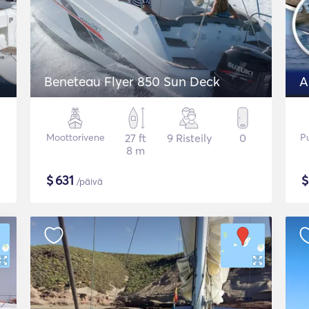
Beneteau Flyer 850 Sun Deck
Moottorivene
27 ft
9 Risteily
0
P
8 m
$
631
/päivä