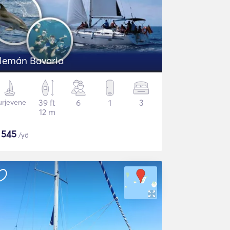
Alemán Bavaria
urjevene
39 ft
6
1
3
12 m
$
545
/yö