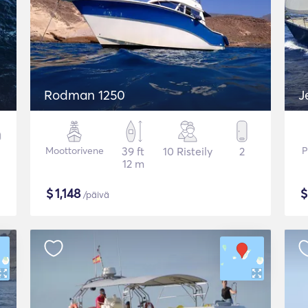
Rodman 1250
J
Moottorivene
39 ft
10 Risteily
2
P
12 m
$
1,148
/päivä