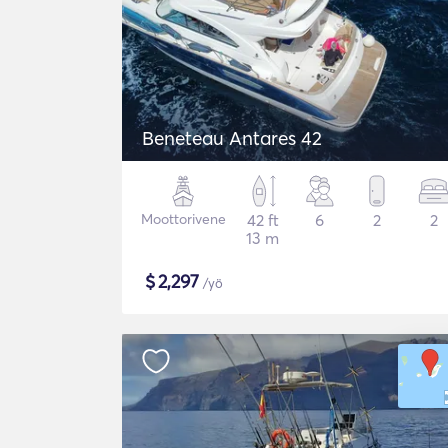
Beneteau Antares 42
Moottorivene
42 ft
6
2
2
13 m
$
2,297
/yö