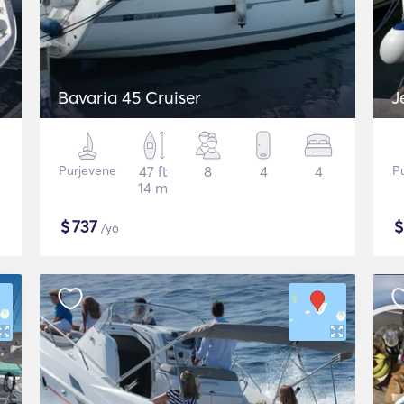
Bavaria 45 Cruiser
J
Purjevene
47 ft
8
4
4
P
14 m
$
737
/yö