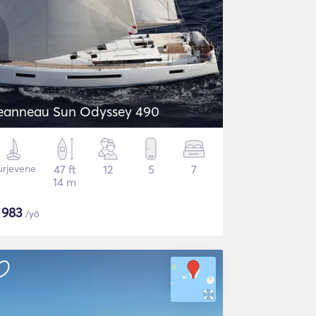
eanneau Sun Odyssey 490
urjevene
47 ft
12
5
7
14 m
$
983
/yö