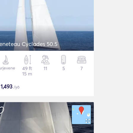
eneteau Cyclades 50.5
urjevene
49 ft
11
5
7
15 m
$
1,493
/yö