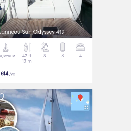
eanneau Sun Odyssey 419
urjevene
42 ft
8
3
4
13 m
$
614
/yö