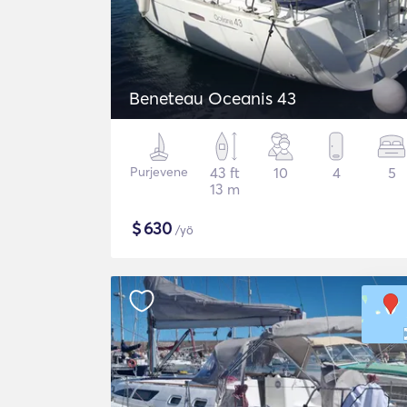
Beneteau Oceanis 43
Purjevene
43 ft
10
4
5
13 m
$
630
/yö