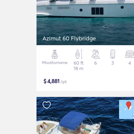
Azimut 60 Flybridge
Moottorivene
60 ft
6
3
4
18 m
$
4,881
/yö