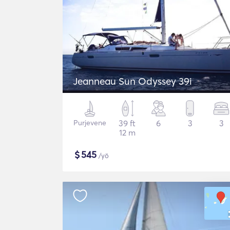
Jeanneau Sun Odyssey 39i
Purjevene
39 ft
6
3
3
12 m
$
545
/yö