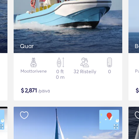
Quar
B
Moottorivene
0 ft
32 Risteily
0
P
0 m
$
2,871
/päivä