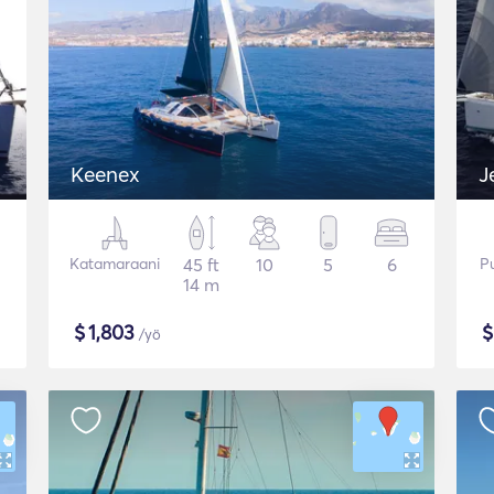
Keenex
J
Katamaraani
45 ft
10
5
6
P
14 m
$
1,803
/yö