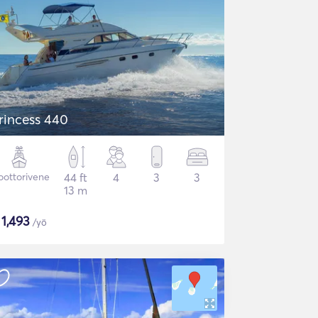
rincess 440
ottorivene
44 ft
4
3
3
13 m
$
1,493
/yö