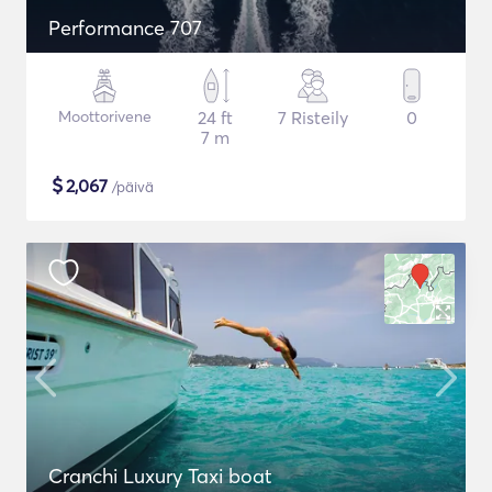
Performance 707
Moottorivene
24 ft
7 Risteily
0
7 m
$
2,067
/päivä
Cranchi Luxury Taxi boat