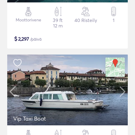
Moottorivene
39 ft
40 Risteily
1
12 m
$
2,297
/päivä
Vip Taxi Boat