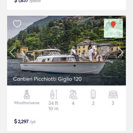
$
1,837
/päivä
Cantieri Picchiotti Giglio 120
Moottorivene
34 ft
4
2
3
10 m
$
2,297
/yö