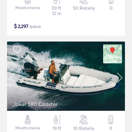
Moottorivene
39 ft
50 Risteily
0
12 m
$
2,297
/päivä
Joker 580 Coaster
Moottorivene
19 ft
10 Risteily
0