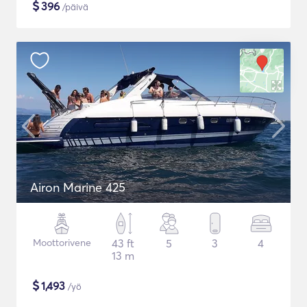
$
396
/päivä
Airon Marine 425
Moottorivene
43 ft
5
3
4
13 m
$
1,493
/yö