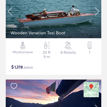
Wooden Venetian Taxi Boat
Moottorivene
30 ft
8 Risteily
1
9 m
$
1,378
/päivä