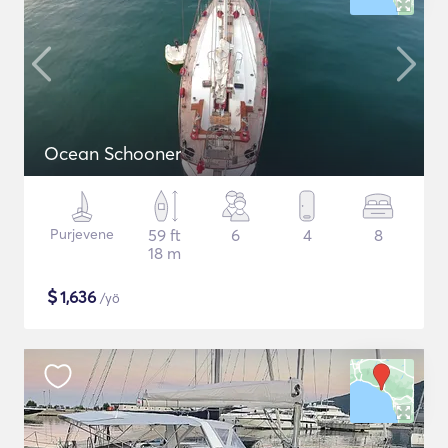
Ocean Schooner
Purjevene
59 ft
6
4
8
18 m
$
1,636
/yö