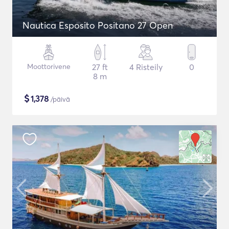
Nautica Esposito Positano 27 Open
Moottorivene
27 ft
4 Risteily
0
8 m
$
1,378
/päivä