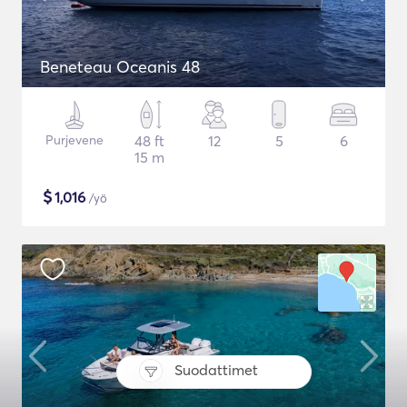
Beneteau Oceanis 48
Purjevene
48 ft
12
5
6
15 m
$
1,016
/yö
Suodattimet