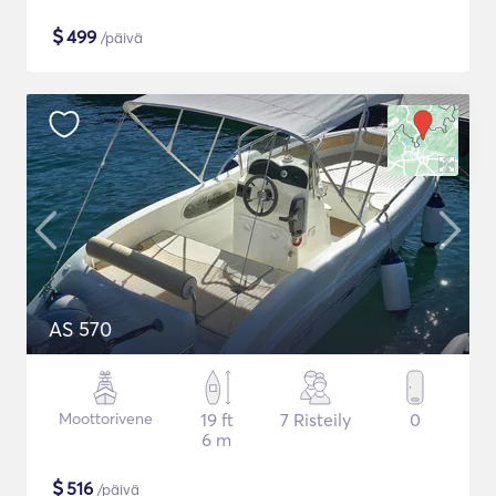
$
499
/päivä
AS 570
Moottorivene
19 ft
7 Risteily
0
6 m
$
516
/päivä