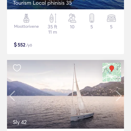
Tourism Local phinisis 35
Moottorivene
35 ft
10
5
5
11 m
$
552
/yö
Sly 42