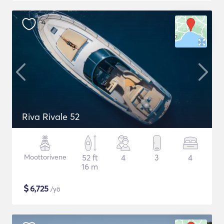
Riva Rivale 52
Moottorivene
52 ft
4
3
4
16 m
$
6,725
/yö