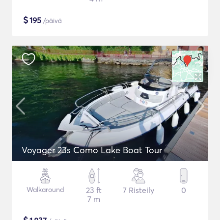
$
195
/päivä
Voyager 23s Como Lake Boat Tour
Walkaround
23 ft
7 Risteily
0
7 m