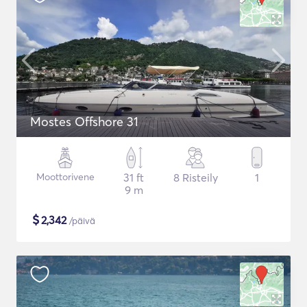
Mostes Offshore 31
Moottorivene
31 ft
8 Risteily
1
9 m
$
2,342
/päivä