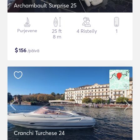
Archambault Surprise 25
Purjevene
25 ft
4 Risteily
1
8 m
$
156
/päivä
Cranchi Turchese 24