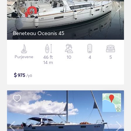
Beneteau Oceanis 45
Purjevene
46 ft
10
4
5
14 m
$
975
/yö