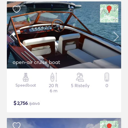
open-air cruise boat
Speedboat
20 ft
5 Risteily
0
6 m
$
2,756
/päivä