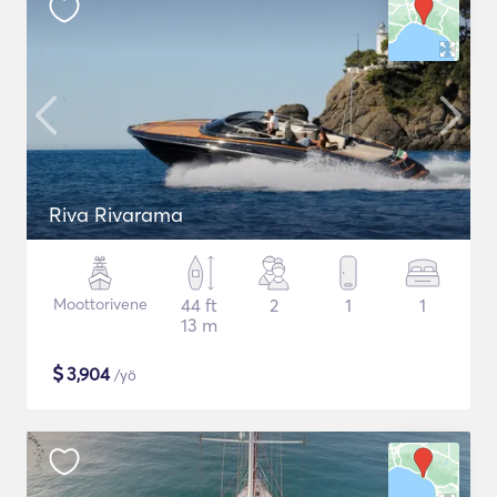
Riva Rivarama
Moottorivene
44 ft
2
1
1
13 m
$
3,904
/yö