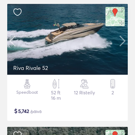
Riva Rivale 52
Speedboat
52 ft
12 Risteily
2
16 m
$
5,742
/päivä