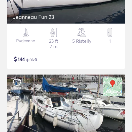
Jeanneau Fun 23
Purjevene
23 ft
5 Risteily
1
7 m
$
144
/päivä