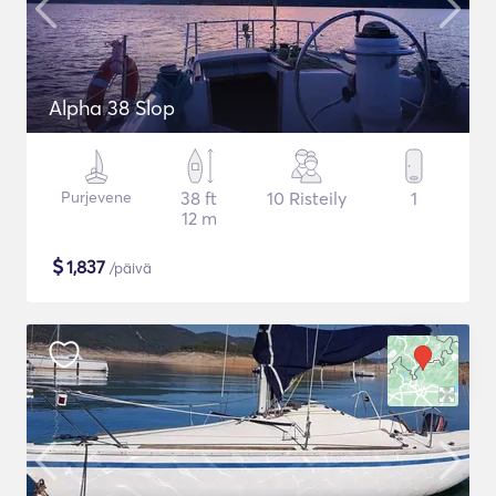
Alpha 38 Slop
Purjevene
38 ft
10 Risteily
1
12 m
$
1,837
/päivä