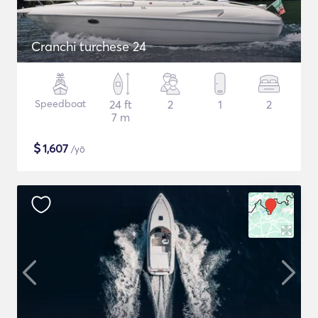
Cranchi turchese 24
Speedboat
24 ft
2
1
2
7 m
$
1,607
/yö