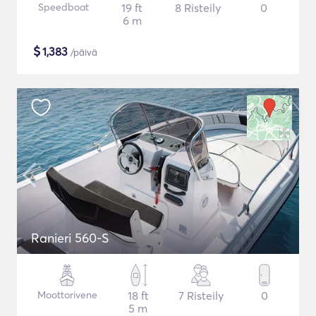
Speedboat
19 ft
8 Risteily
0
6 m
$
1,383
/päivä
Ranieri 560-S
Moottorivene
18 ft
7 Risteily
0
5 m