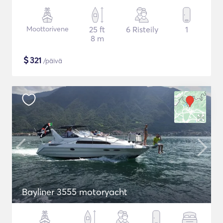
Moottorivene
25 ft
6 Risteily
1
8 m
$
321
/päivä
Bayliner 3555 motoryacht