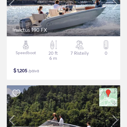
Invictus 190 FX
Speedboat
20 ft
7 Risteily
0
6 m
$
1,205
/päivä