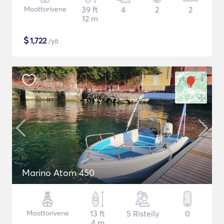
Moottorivene
39 ft
4
2
2
12 m
$
1,722
/yö
Marino Atom 450
Moottorivene
13 ft
5 Risteily
0
4 m