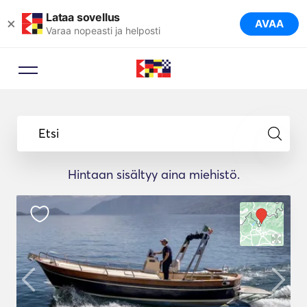
Lataa sovellus
×
AVAA
Varaa nopeasti ja helposti
Etsi
Hintaan sisältyy aina miehistö.