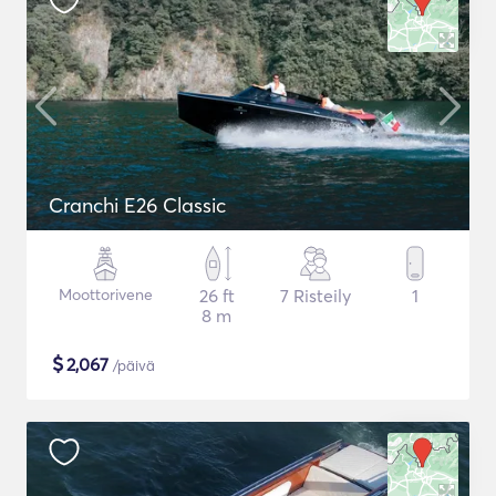
Cranchi E26 Classic
Moottorivene
26 ft
7 Risteily
1
8 m
$
2,067
/päivä