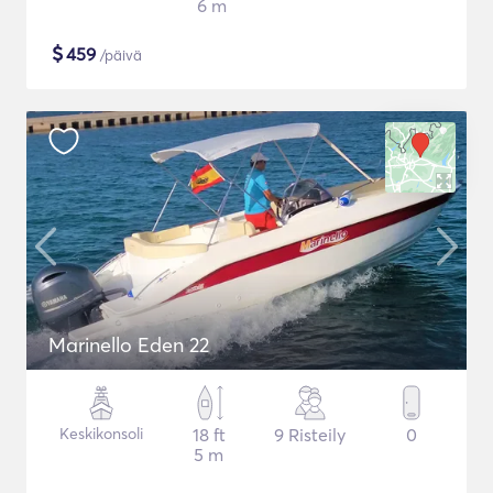
6 m
$
459
/päivä
Marinello Eden 22
Keskikonsoli
18 ft
9 Risteily
0
5 m