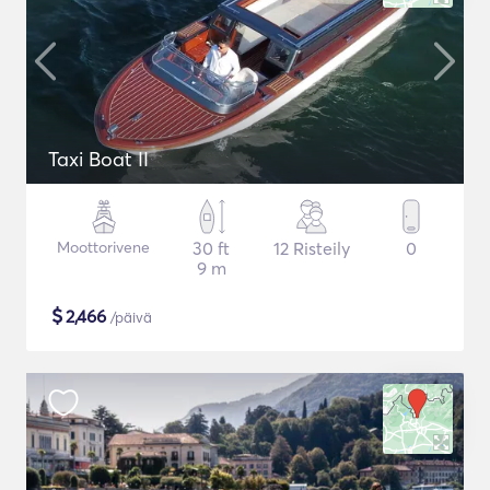
Taxi Boat II
Moottorivene
30 ft
12 Risteily
0
9 m
$
2,466
/päivä