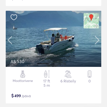
AS 530
Moottorivene
17 ft
6 Risteily
0
5 m
$
499
/päivä