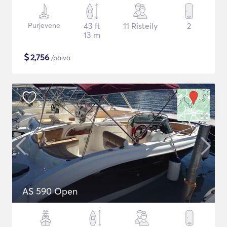
Purjevene
43 ft
11 Risteily
2
13 m
$
2,756
/päivä
AS 590 Open