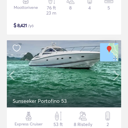
Moottorivene
76 ft
8
4
5
23 m
$
8,421
/yö
Sunseeker Portofino 53
Express Cruiser
53 ft
8 Risteily
2