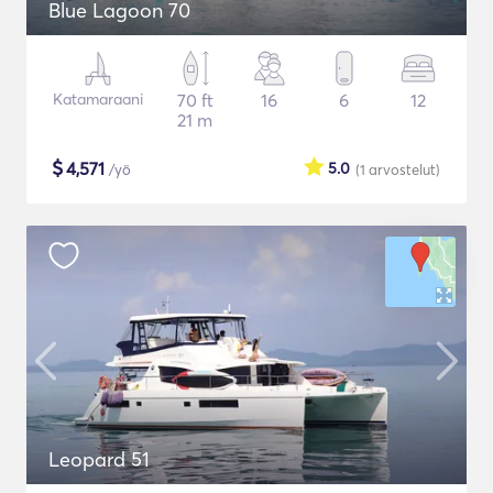
Blue Lagoon 70
Katamaraani
70 ft
16
6
12
21 m
$
4,571
5.0
/yö
(1
arvostelut
)
Leopard 51