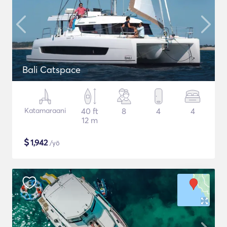
Bali Catspace
Katamaraani
40 ft
8
4
4
12 m
$
1,942
/yö