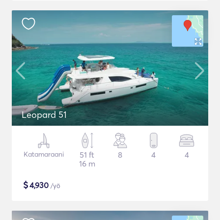
Leopard 51
Katamaraani
51 ft
8
4
4
16 m
$
4,930
/yö