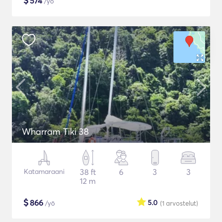
$
574
/yö
Wharram Tiki 38
Katamaraani
38 ft
6
3
3
12 m
$
866
5.0
/yö
(1
arvostelut
)