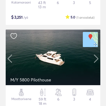
Katamaraani
43 ft
6
3
5
13 m
$
3,251
5.0
/yö
(1
arvostelut
)
M/Y 5800 Pilothouse
Moottorivene
59 ft
6
3
4
18 m