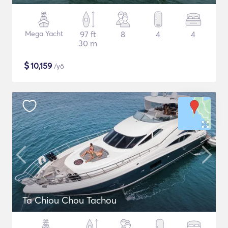
Mega Yacht
97 ft
8
4
4
30 m
$
10,159
/yö
Ta Chiou Chou Tachou