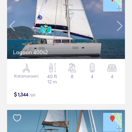
Lagoon 400s2
Katamaraani
40 ft
8
4
4
12 m
$
1,344
/yö