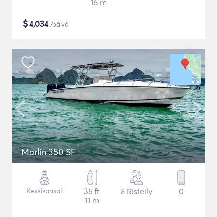
16 m
$
4,034
/päivä
Marlin 350 SF
Keskikonsoli
35 ft
8 Risteily
0
11 m