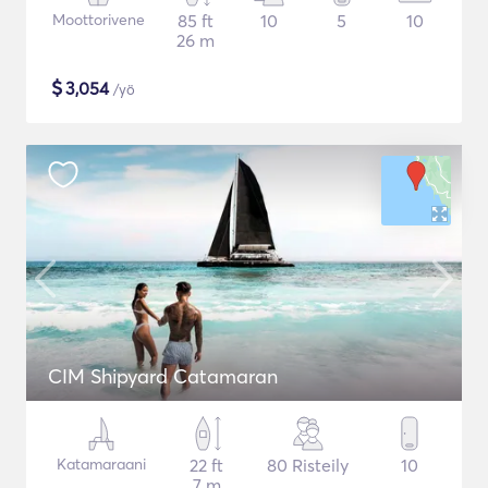
Moottorivene
85 ft
10
5
10
26 m
$
3,054
/yö
CIM Shipyard Catamaran
Katamaraani
22 ft
80 Risteily
10
7 m