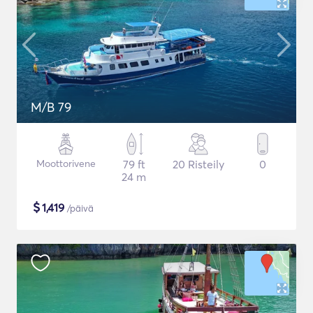
M/B 79
Moottorivene
79 ft
20 Risteily
0
24 m
$
1,419
/päivä