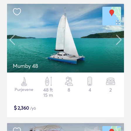
Mumby 48
Purjevene
48 ft
8
4
2
15 m
$
2,360
/yö