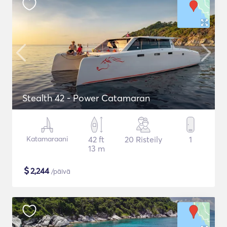
Stealth 42 - Power Catamaran
Katamaraani
42 ft
20 Risteily
1
13 m
$
2,244
/päivä