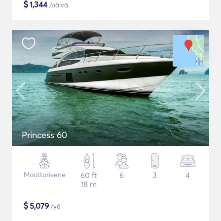
$
1,344
/päivä
Princess 60
Moottorivene
60 ft
6
3
4
18 m
$
5,079
/yö