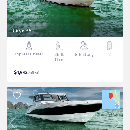
Oryx 36
Express Cruiser
36 ft
8 Risteily
2
11 m
$
1,942
/päivä