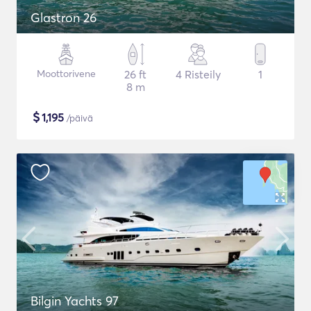
Glastron 26
Moottorivene
26 ft
4 Risteily
1
8 m
$
1,195
/päivä
Bilgin Yachts 97