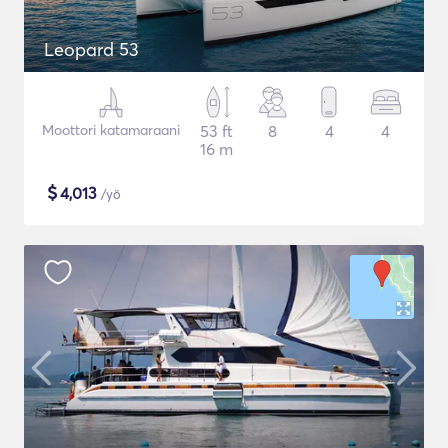
Leopard 53
Moottori katamaraani
53 ft
8
4
4
16 m
$
4,013
/yö