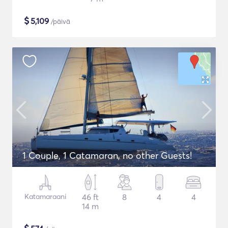
$
5,109
/päivä
1 Couple, 1 Catamaran, no other Guests!
Katamaraani
46 ft
8
4
4
14 m