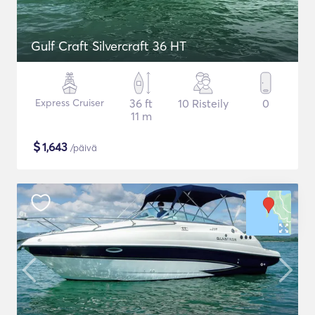
Gulf Craft Silvercraft 36 HT
Express Cruiser
36 ft
10 Risteily
0
11 m
$
1,643
/päivä