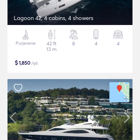
Lagoon 42, 4 cabins, 4 showers
Purjevene
42 ft
8
4
4
13 m
$
1,850
/yö