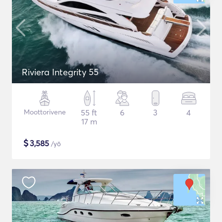
Riviera Integrity 55
Moottorivene
55 ft
6
3
4
17 m
$
3,585
/yö