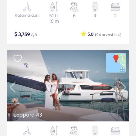
Katamaraani
51 ft
6
3
2
16 m
$
3,759
5.0
/yö
(94
arvostelut
)
Leopard 43