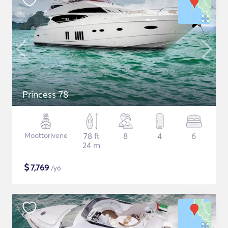
Princess 78
Moottorivene
78 ft
8
4
6
24 m
$
7,769
/yö