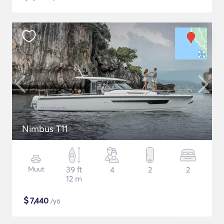
Nimbus T11
Muut
39 ft
4
2
2
12 m
$
7,440
/yö