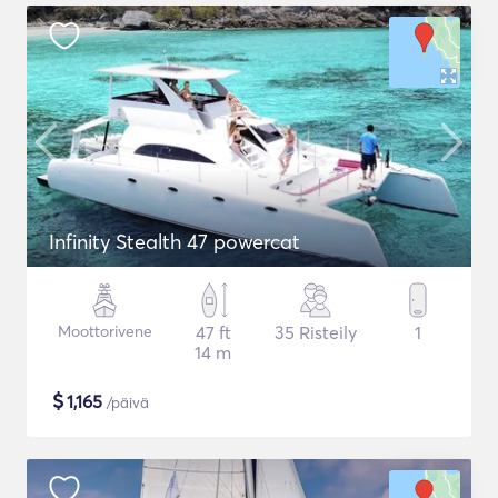
Infinity Stealth 47 powercat
Moottorivene
47 ft
35 Risteily
1
14 m
$
1,165
/päivä