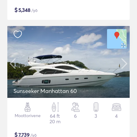
$
5,348
/yö
Sunseeker Manhattan 60
Moottorivene
64 ft
6
3
4
20 m
$
7,739
/yö