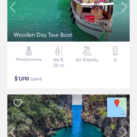
Wooden Day Tour Boat
Moottorivene
66 ft
40 Risteily
0
20 m
$
1,010
/päivä