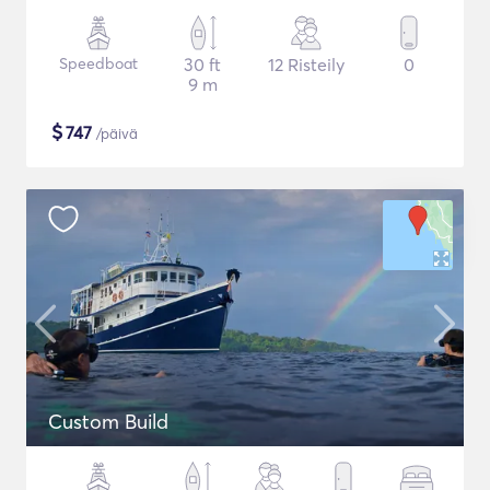
Speedboat
30 ft
12 Risteily
0
9 m
$
747
/päivä
Custom Build