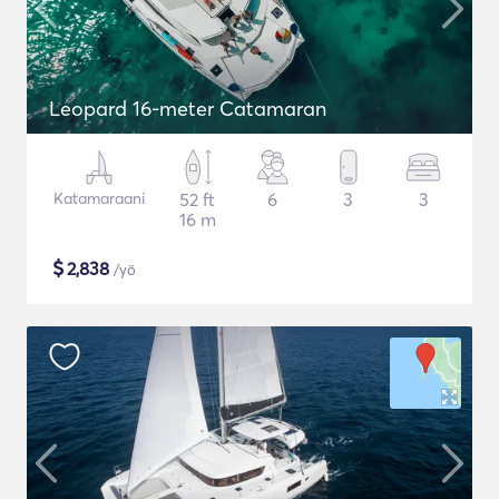
Leopard 16-meter Catamaran
Katamaraani
52 ft
6
3
3
16 m
$
2,838
/yö