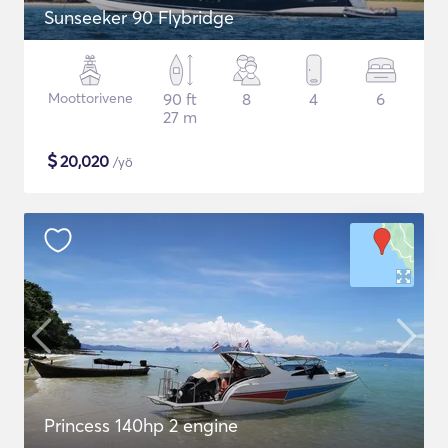
Sunseeker 90 Flybridge
Moottorivene
90 ft
8
4
6
27 m
$
20,020
/yö
Princess 140hp 2 engine