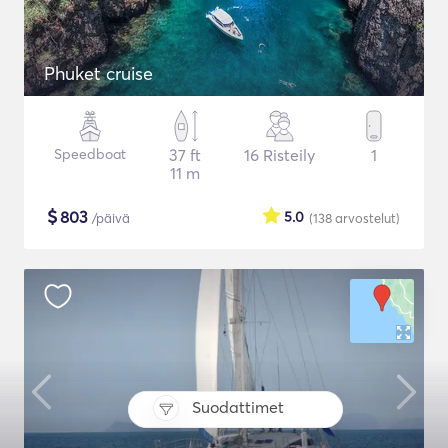
Phuket cruise
Speedboat
37 ft
16 Risteily
1
11 m
$
803
5.0
/päivä
(138
arvostelut
)
Suodattimet