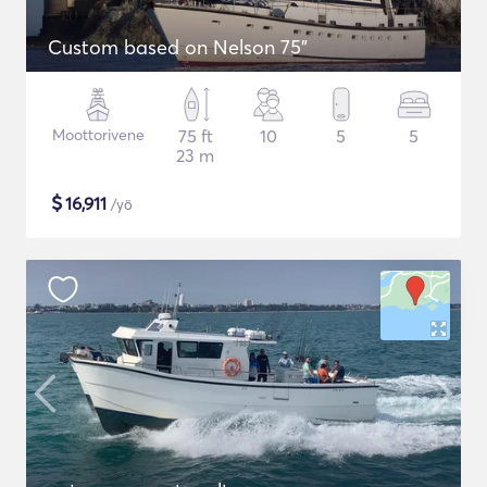
Custom based on Nelson 75"
Moottorivene
75 ft
10
5
5
23 m
$
16,911
/yö