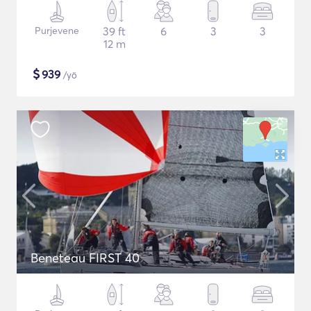
Purjevene
39 ft
6
3
3
12 m
$
939
/yö
Beneteau FIRST 40