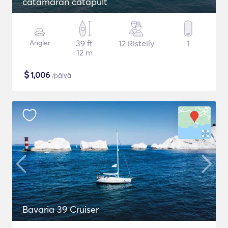
catamaran catapult
Angler
39 ft
12 Risteily
1
12 m
$
1,006
/päivä
Bavaria 39 Cruiser