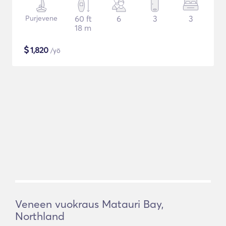
Purjevene
60 ft
6
3
3
18 m
$
1,820
/yö
Veneen vuokraus Matauri Bay,
Northland