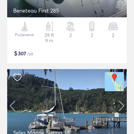
Beneteau First 285
Purjevene
29 ft
2
2
2
9 m
$
307
/yö
Seles Marine Sienna 38