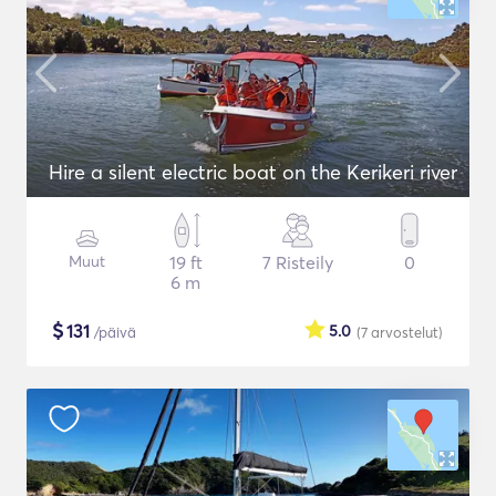
Hire a silent electric boat on the Kerikeri river
Muut
19 ft
7 Risteily
0
6 m
$
131
5.0
/päivä
(7
arvostelut
)