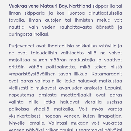
Vuokraa vene Matauri Bay, Northland
skipparilla tai
ilman skipparia ja koe luontoa ainutlaatuisella
tavalla. Ilman autojen tai ihmisten melua voit
nauttia vain veden rauhoittavasta äänestä ja
auringosta ihollasi.
Purjeveneet ovat ihanteellisia seikkailun ystäville ja
ne ovat taloudellisin vaihtoehto, sillä ne voivat
majoittaa suuren määrän matkustajia ja vaativat
erittäin vähän polttoainetta, mikä tekee niistä
ympäristöystävällisen tavan liikkua. Katamaraanit
ovat paras valinta niille, jotka haluavat matkustaa
ylellisesti ja mukavasti avaruuden ansiosta. Lopuksi,
nopeutensa ansiosta moottorijaakit ovat paras
valinta niille, jotka haluavat vierailla useissa
paikoissa yhdellä matkalla. Voit myös varata
yksinkertaisesti nopean veneen, kuten ilmapatjan,
lyhyelle lomalle. Valintasi mukaan voit vuokrata
veneen päiväksi, viikonlopuksi, useammaksi päiväksi