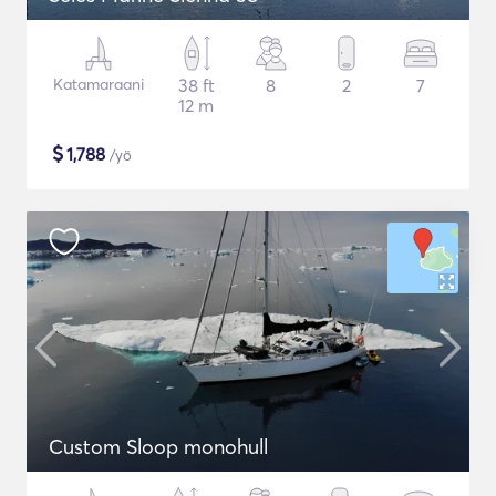
Katamaraani
38 ft
8
2
7
12 m
$
1,788
/yö
Custom Sloop monohull