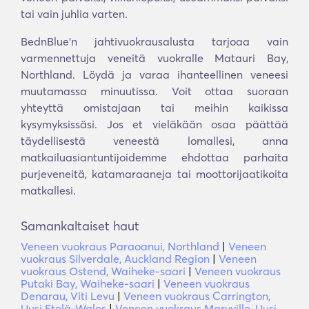
tai vain juhlia varten.
BednBlue'n jahtivuokrausalusta tarjoaa vain
varmennettuja veneitä vuokralle Matauri Bay,
Northland. Löydä ja varaa ihanteellinen veneesi
muutamassa minuutissa. Voit ottaa suoraan
yhteyttä omistajaan tai meihin kaikissa
kysymyksissäsi. Jos et vieläkään osaa päättää
täydellisestä veneestä lomallesi, anna
matkailuasiantuntijoidemme ehdottaa parhaita
purjeveneitä, katamaraaneja tai moottorijaatikoita
matkallesi.
Samankaltaiset haut
Veneen vuokraus Paraoanui, Northland
|
Veneen
vuokraus Silverdale, Auckland Region
|
Veneen
vuokraus Ostend, Waiheke-saari
|
Veneen vuokraus
Putaki Bay, Waiheke-saari
|
Veneen vuokraus
Denarau, Viti Levu
|
Veneen vuokraus Carrington,
Uusi Etelä-Wales
|
Veneen vuokraus Maryville, Uusi