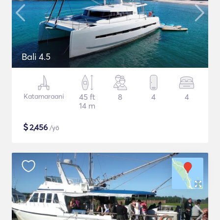
Bali 4.5
Katamaraani
45 ft
8
4
4
14 m
$
2,456
/yö