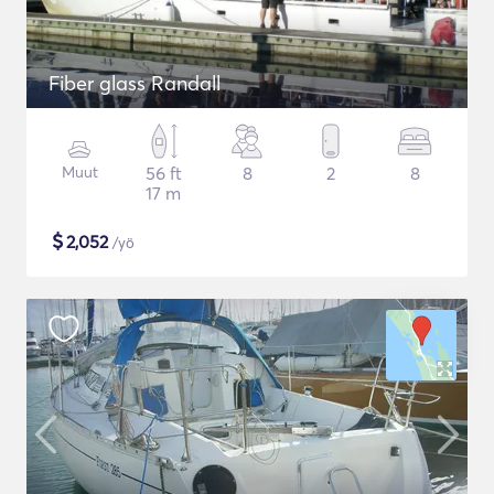
Fiber glass Randall
Muut
56 ft
8
2
8
17 m
$
2,052
/yö