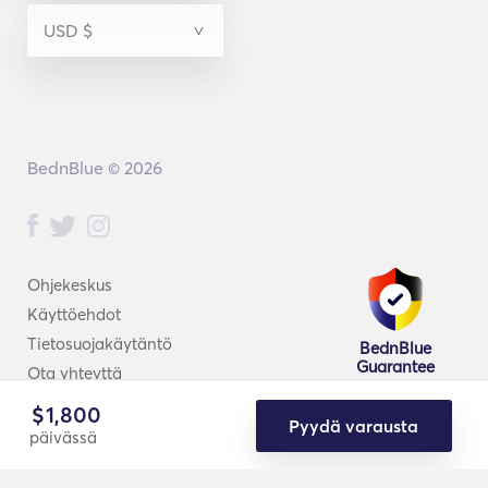
BednBlue © 2026
Ohjekeskus
Käyttöehdot
Tietosuojakäytäntö
BednBlue
Guarantee
Ota yhteyttä
$
1,800
Pyydä varausta
päivässä