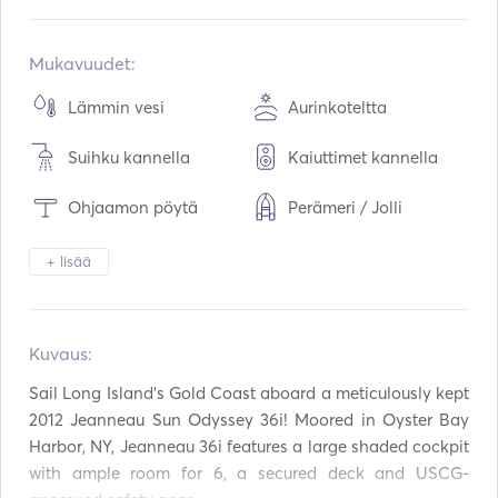
Sisäänrakennettu:
01 / 2012
Moottorit:
1 x 29hp
Mukavuudet:
Polttoainetyyppi:
Diesel
Lämmin vesi
Aurinkoteltta
Kulutus:
4
L /tunti
Suihku kannella
Kaiuttimet kannella
Vesitilavuus:
379
L
Polttoainetilavuus:
129
L
Ohjaamon pöytä
Perämeri / Jolli
Suurin matkanopeus:
6
solmut
Kiikarit
Soihtu valo
+ lisää
Sähköinen wc
Pakastin
Kuvaus:  
Jääkaappi
Uuni
Sail Long Island's Gold Coast aboard a meticulously kept 
Ruokailuvälineet / lasit
BBQ
/ astiat
2012 Jeanneau Sun Odyssey 36i! Moored in Oyster Bay 
Harbor, NY, Jeanneau 36i features a large shaded cockpit 
Aux-liitäntä
USB-liitäntä
with ample room for 6, a secured deck and USCG-