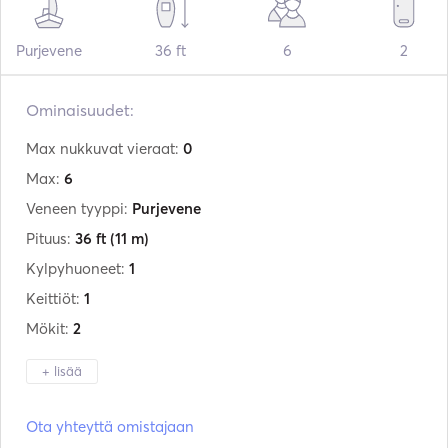
Purjevene
36 ft
6
2
Ominaisuudet:
Max nukkuvat vieraat:
0
Max:
6
Veneen tyyppi:
Purjevene
Pituus:
36 ft
(11 m)
Kylpyhuoneet:
1
Keittiöt:
1
Mökit:
2
+ lisää
Valmistaja:
Jeanneau
Ota yhteyttä omistajaan
Malli:
36i